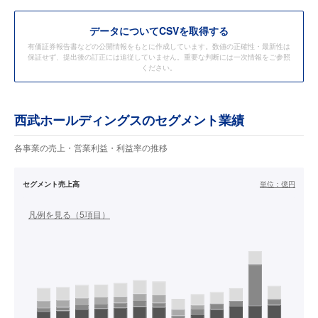
データ
についてCSVを取得する
有価証券報告書などの公開情報をもとに作成しています。数値の正確性・最新性は
保証せず、提出後の訂正には追従していません。重要な判断には一次情報をご参照
ください。
西武ホールディングスのセグメント業績
各事業の売上・営業利益・利益率の推移
セグメント売上高
単位：
億円
凡例を見る（
5
項目）