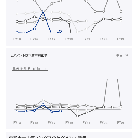
セグメント投下資本利益率
単位：
%
凡例を見る（
5
項目）
西武ホールディングスのセグメント変遷