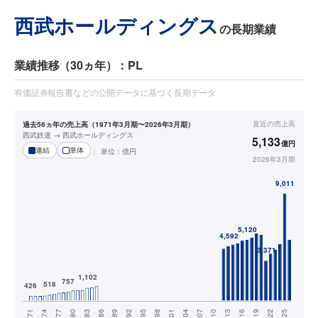
西武ホールディングス
の長期業績
業績推移（30ヵ年）：PL
有価証券報告書などの公開データに基づく長期データ
直近の
売上高
過去56ヵ年の売上高（1971年3月期〜2026年3月期）
西武鉄道 → 西武ホールディングス
5,133
億円
連結
単体
単位：
億円
2026年3月期