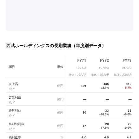
西武ホールディングス
の長期業績（年度別データ）
FY71
FY72
FY73
項目
単位
1971/3
1972/3
1973/3
単体 / JGAAP
単体 / JGAAP
単体 / JGAAP
単
西武ホールディングス
の長期業績データ一覧
売上高
435
410
億円
426
+2.1%
−5.7%
YoY
営業利益
億円
—
—
—
YoY
経常利益
33
33
億円
30
+10.0%
+0.0%
YoY
当期純利益
20
20
億円
17
+17.6%
+0.0%
YoY
純利益率
%
4.0
4.6
4.9