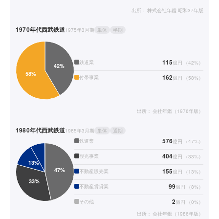
出所：
株式会社年鑑 昭和37年版
1970年代
西武鉄道
1975年3月期
単体
半期
115
鉄道業
億円
（
42
%）
162
付帯事業
億円
（
58
%）
出所：
会社年鑑（1976年版）
1980年代
西武鉄道
1985年3月期
単体
通期
576
鉄道業
億円
（
47
%）
404
観光事業
億円
（
33
%）
155
不動産販売業
億円
（
13
%）
99
不動産賃貸業
億円
（
8
%）
2
その他
億円
（
0
%）
出所：
会社年鑑（1986年版）