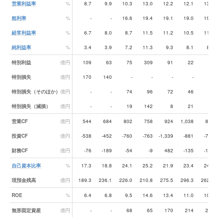
営業利益率
%
8.7
9.9
10.3
13.0
12.2
12.1
13.0
粗利率
%
-
-
16.6
19.4
19.1
19.0
19.9
経常利益率
%
6.7
8.0
8.7
11.5
11.2
10.5
11.6
純利益率
%
3.4
3.9
7.2
11.3
9.3
8.1
8.0
特別利益
億円
109
63
75
309
91
22
28
特別損失
億円
170
140
-
-
-
-
-
特別損失（そのほか）
億円
-
-
74
96
72
46
54
特別損失（減損）
億円
-
-
19
142
8
21
24
営業CF
億円
544
684
802
758
924
1,038
881
投資CF
億円
-538
-452
-760
-763
-1,339
-881
-731
財務CF
億円
-76
-189
-54
-9
482
-135
-179
自己資本比率
%
17.3
18.8
24.1
25.2
21.9
23.4
24.1
現預金残高
億円
189.3
236.1
226.0
210.8
275.5
296.3
262.7
ROE
%
6.4
6.8
9.5
14.6
13.4
11.0
10.9
無形固定資産
億円
-
-
68
65
170
214
235