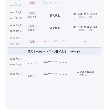
↓
西武ホールディングス
—
欠落
1970年3月
1971年3月
単体
会社年鑑（1976年版）
↓
西武鉄道
（
紙面ベース
）
JGAAP
1975年3月
1976年3月
単体
会社年鑑（1986年版）
↓
西武鉄道
（
紙面ベース
）
JGAAP
1985年3月
1986年3月
↓
西武ホールディングス
—
欠落
2011年3月
西武ホールディングス
が株式上場
（
2014
年）
2012年3月
連結
↓
西武ホールディングス
—
JGAAP
2025年3月
連結
有価証券報告書
2026年3月
西武ホールディングス
（
XBRLベース
）
JGAAP