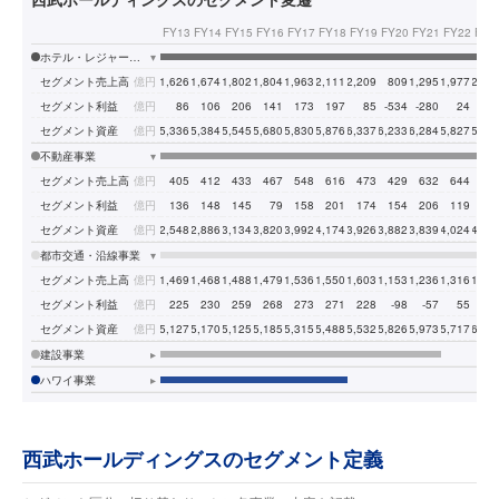
FY13
FY14
FY15
FY16
FY17
FY18
FY19
FY20
FY21
FY22
FY2
ホテル・レジャー事業
▾
セグメント売上高
億円
1,626
1,674
1,802
1,804
1,963
2,111
2,209
809
1,295
1,977
2,24
セグメント利益
億円
86
106
206
141
173
197
85
-534
-280
24
19
セグメント資産
億円
5,336
5,384
5,545
5,680
5,830
5,876
6,337
6,233
6,284
5,827
5,77
不動産事業
▾
セグメント売上高
億円
405
412
433
467
548
616
473
429
632
644
68
セグメント利益
億円
136
148
145
79
158
201
174
154
206
119
12
セグメント資産
億円
2,548
2,886
3,134
3,820
3,992
4,174
3,926
3,882
3,839
4,024
4,13
都市交通・沿線事業
▾
セグメント売上高
億円
1,469
1,468
1,488
1,479
1,536
1,550
1,603
1,153
1,236
1,316
1,44
セグメント利益
億円
225
230
259
268
273
271
228
-98
-57
55
13
セグメント資産
億円
5,127
5,170
5,125
5,185
5,315
5,488
5,532
5,826
5,973
5,717
6,06
建設事業
▸
ハワイ事業
▸
西武ホールディングスのセグメント定義