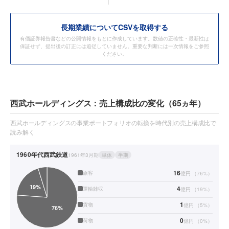
長期業績についてCSVを取得する
有価証券報告書などの公開情報をもとに作成しています。数値の正確性・最新性は
保証せず、提出後の訂正には追従していません。重要な判断には一次情報をご参照
ください。
西武ホールディングス：売上構成比の変化（65ヵ年）
西武ホールディングスの事業ポートフォリオの転換を時代別の売上構成比で
読み解く
1960年代
西武鉄道
1961年3月期
単体
半期
16
旅客
億円
（
76
%）
4
運輸雑収
億円
（
19
%）
1
貨物
億円
（
5
%）
0
荷物
億円
（
0
%）