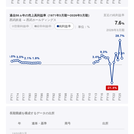
直近の
純利益率
過去56ヵ年の売上高利益率（1971年3月期〜2026年3月期）
西武鉄道 → 西武ホールディングス
7.6
%
営業利益率
経常利益率
純利益率
単位：%
2026年3月期
長期業績を構成するデータの出所
年
連単・基準
商号
出所
1950年3月