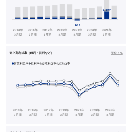
売上高利益率（粗利・営利など）
単位：
%
営業利益率
粗利率
経常利益率
純利益率