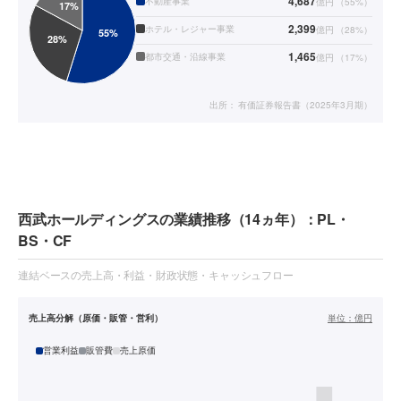
4,687
不動産事業
億円
（
55
%）
2,399
ホテル・レジャー事業
億円
（
28
%）
1,465
都市交通・沿線事業
億円
（
17
%）
出所：
有価証券報告書（2025年3月期）
西武ホールディングスの業績推移（14ヵ年）：PL・
BS・CF
連結ベースの売上高・利益・財政状態・キャッシュフロー
売上高分解（原価・販管・営利）
単位：
億円
営業利益
販管費
売上原価