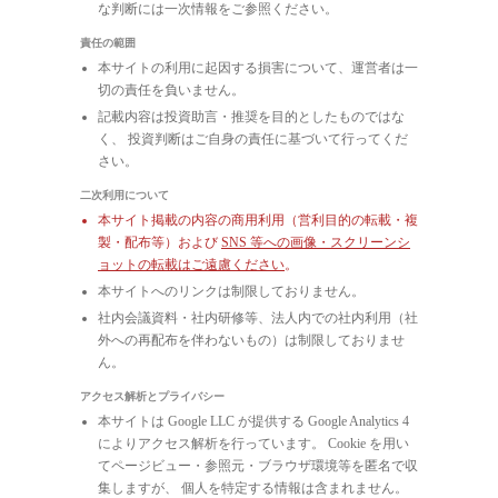
な判断には一次情報をご参照ください。
責任の範囲
本サイトの利用に起因する損害について、運営者は一
切の責任を負いません。
記載内容は投資助言・推奨を目的としたものではな
く、 投資判断はご自身の責任に基づいて行ってくだ
さい。
二次利用について
本サイト掲載の内容の商用利用（営利目的の転載・複
製・配布等）および
SNS 等への画像・スクリーンシ
ョットの転載はご遠慮ください
。
本サイトへのリンクは制限しておりません。
社内会議資料・社内研修等、法人内での社内利用（社
外への再配布を伴わないもの）は制限しておりませ
ん。
アクセス解析とプライバシー
本サイトは Google LLC が提供する Google Analytics 4
によりアクセス解析を行っています。 Cookie を用い
てページビュー・参照元・ブラウザ環境等を匿名で収
集しますが、 個人を特定する情報は含まれません。