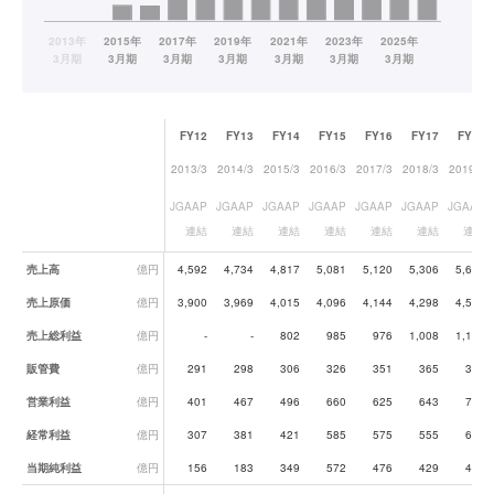
FY12
FY13
FY14
FY15
FY16
FY17
FY18
2013/3
2014/3
2015/3
2016/3
2017/3
2018/3
2019/3
JGAAP
JGAAP
JGAAP
JGAAP
JGAAP
JGAAP
JGAAP
連結
連結
連結
連結
連結
連結
連結
業績データ一覧
売上高
億円
4,592
4,734
4,817
5,081
5,120
5,306
5,659
売上原価
億円
3,900
3,969
4,015
4,096
4,144
4,298
4,530
売上総利益
億円
-
-
802
985
976
1,008
1,129
販管費
億円
291
298
306
326
351
365
396
営業利益
億円
401
467
496
660
625
643
733
経常利益
億円
307
381
421
585
575
555
654
当期純利益
億円
156
183
349
572
476
429
455