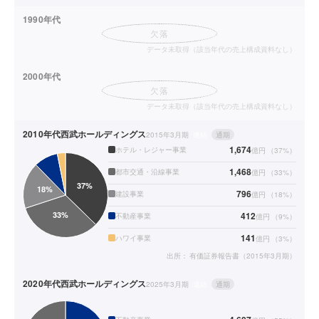
1990年代
欠落
データ未取得（該当年代の売上構成資料なし）
2000年代
欠落
データ未取得（該当年代の売上構成資料なし）
2010年代
西武ホールディングス
2015年3月期
連結
通期
1,674
ホテル・レジャー事業
億円
（
37
%）
1,468
都市交通・沿線事業
億円
（
33
%）
796
建設事業
億円
（
18
%）
412
不動産事業
億円
（
9
%）
141
ハワイ事業
億円
（
3
%）
出所：
有価証券報告書（2015年3月期）
2020年代
西武ホールディングス
2025年3月期
連結
通期