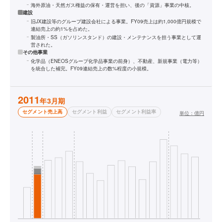
海外原油・天然ガス権益の保有・運営を担い、後の「資源」事業の中核。
建設
旧JX建設等のグループ建設会社による事業。FY09売上は約1,000億円規模で
連結売上の約1%を占めた。
製油所・SS（ガソリンスタンド）の建設・メンテナンスを担う事業として運
営された。
その他事業
化学品（ENEOSグループ化学品事業の前身）、不動産、新規事業（電力等）
を統合した補完。FY09連結売上の数%程度の小規模。
2011
年3月期
セグメント売上高
セグメント利益
セグメント利益率
単位：
億円