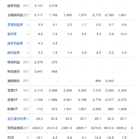
経常利益
億円
4,137
4,078
-
-
-
-
-
当期純利益
億円
3,117
1,706
1,595
1,070
-2,772
-2,785
1,601
3,6
営業利益率
%
3.5
3.1
2.2
1.7
-2.0
-0.7
3.9
4
粗利率
%
8.6
7.9
7.0
6.2
3.2
5.9
13.4
12
経常利益率
%
4.3
3.8
-
-
-
-
-
純利益率
%
3.2
1.6
1.4
0.9
-2.5
-3.2
2.3
3
特別利益
億円
2,576
375
-
-
-
-
-
特別損失
億円
2,641
908
-
-
-
-
-
減損損失
億円
-
-
-
-
885
2,453
-
1,7
営業CF
億円
2,114
2,466
2,656
3,052
7,372
5,550
2,309
7,0
投資CF
億円
-1,709
-1,986
-4,261
-4,798
-3,778
-3,077
-2,375
-9
財務CF
億円
-712
-373
1,541
1,801
-3,263
-880
-1,608
-5,0
自己資本比率
%
26.0
30.6
32.0
33.7
26.1
22.3
30.7
25
現預金残高
億円
2324.4
2410.3
2491.3
2800.7
3279.8
4913.4
2955.2
4371
ROE
%
19.1
8.3
6.9
4.1
-14.3
-18.6
7.8
16