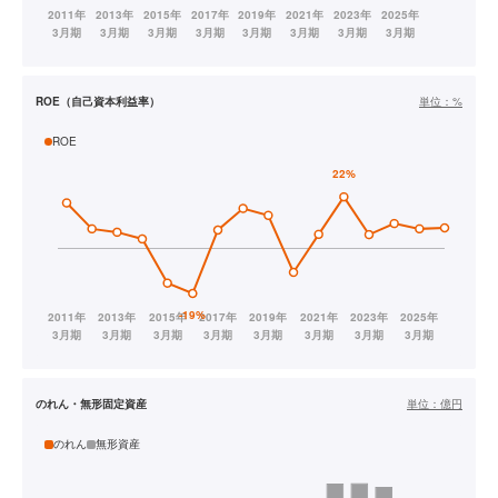
ROE（自己資本利益率）
単位：
%
ROE
のれん・無形固定資産
単位：
億円
のれん
無形資産