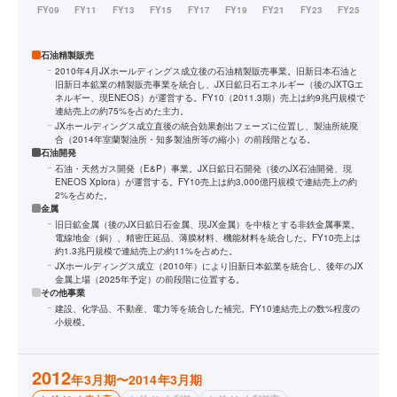
石油精製販売
2010年4月JXホールディングス成立後の石油精製販売事業。旧新日本石油と
旧新日本鉱業の精製販売事業を統合し、JX日鉱日石エネルギー（後のJXTGエ
ネルギー、現ENEOS）が運営する。FY10（2011.3期）売上は約9兆円規模で
連結売上の約75%を占めた主力。
JXホールディングス成立直後の統合効果創出フェーズに位置し、製油所統廃
合（2014年室蘭製油所・知多製油所等の縮小）の前段階となる。
石油開発
石油・天然ガス開発（E&P）事業。JX日鉱日石開発（後のJX石油開発、現
ENEOS Xplora）が運営する。FY10売上は約3,000億円規模で連結売上の約
2%を占めた。
金属
旧日鉱金属（後のJX日鉱日石金属、現JX金属）を中核とする非鉄金属事業。
電線地金（銅）、精密圧延品、薄膜材料、機能材料を統合した。FY10売上は
約1.3兆円規模で連結売上の約11%を占めた。
JXホールディングス成立（2010年）により旧新日本鉱業を統合し、後年のJX
金属上場（2025年予定）の前段階に位置する。
その他事業
建設、化学品、不動産、電力等を統合した補完。FY10連結売上の数%程度の
小規模。
2012
年3月期〜2014年3月期