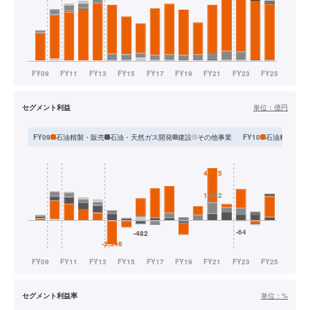
セグメント利益
単位：
億円
石油精製・販売
石油・天然ガス開発
建設
その他事業
石油精製販売
FY09
FY10
セグメント利益率
単位：
%