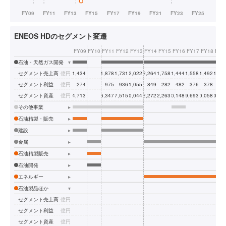
ENEOS HDのセグメント変遷
FY09
FY10
FY11
FY12
FY13
FY14
FY15
FY16
FY17
FY18
FY1
石油・天然ガス開発
▾
セグメント売上高
億円
1,434
1,878
1,731
2,022
2,264
1,758
1,444
1,558
1,492
1,33
セグメント利益
億円
274
975
936
1,055
849
282
-482
376
378
-38
セグメント資産
億円
4,713
6,347
7,515
10,044
12,272
12,263
10,148
9,693
10,058
10,64
その他事業
▸
石油精製・販売
▸
建設
▸
金属
▸
石油精製販売
▸
石油開発
▸
エネルギー
▸
石油製品ほか
▾
セグメント売上高
億円
セグメント利益
億円
セグメント資産
億円