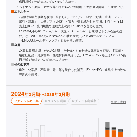
億円規模で連結売上の約3〜5%を占めた。
ベトナム・英国・カナダ等の海外鉱区での原油・天然ガス開発・生産が中心。
エネルギー
石油精製販売事業を改称・統合した。ガソリン・軽油・灯油・重油・ジェット
燃料・潤滑油・天然ガス（LNG）・電力小売を統合した広域。FY14〜FY22
売上は8〜13兆円規模で連結売上の約77〜85%を占めた主力。
2017年4月のJXTGエネルギー成立（JXエネルギーと東燃ゼネラル石油の統
合）と、2020年6月のENEOSへの社名変更（JXTGホールディングス
→ENEOSホールディングス）を経た主力事業。
金属
JX日鉱日石金属（後のJX金属）を中核とする非鉄金属事業を継続。電気銅・
精密圧延品・薄膜材料・機能材料を統合した。FY14〜FY22売上は1.0〜1.5兆
円規模で連結売上の約10%を占めた。
その他事業
建設、化学品、不動産、電力等を統合した補完。FY14〜FY22連結売上の数%
程度の小規模。
2024
年3月期〜2026年3月期
セグメント売上高
セグメント利益
セグメント利益率
単位：
億円