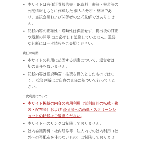
本サイトは有価証券報告書・IR資料・書籍・報道等の
公開情報をもとに作成した 個人の分析・整理であ
り、当該企業および関係者の公式見解ではありませ
ん。
記載内容の正確性・適時性は保証せず、提出後の訂正
や最新の開示には 必ずしも追従していません。重要
な判断には一次情報をご参照ください。
責任の範囲
本サイトの利用に起因する損害について、運営者は一
切の責任を負いません。
記載内容は投資助言・推奨を目的としたものではな
く、 投資判断はご自身の責任に基づいて行ってくだ
さい。
二次利用について
本サイト掲載の内容の商用利用（営利目的の転載・複
製・配布等）および
SNS 等への画像・スクリーンシ
ョットの転載はご遠慮ください
。
本サイトへのリンクは制限しておりません。
社内会議資料・社内研修等、法人内での社内利用（社
外への再配布を伴わないもの）は制限しておりませ