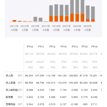
FY10
FY11
FY12
FY13
FY14
FY15
FY16
FY
2011/3
2012/3
2013/3
2014/3
2015/3
2016/3
2017/3
2018
JGAAP
JGAAP
IFRS
IFRS
IFRS
IFRS
IFRS
IF
連結
連結
連結
連結
連結
連結
連結
連
業績データ一覧
売上高
億円
96,344
107,239
112,195
124,120
108,825
87,378
70,251
103,0
売上原価
億円
88,056
98,796
104,314
116,376
105,329
82,226
60,828
90,1
売上総利益
億円
8,288
8,443
7,881
7,744
3,495
5,152
9,423
12,8
販管費
億円
4,944
5,165
5,366
5,607
5,684
5,775
6,449
7,8
営業利益
億円
3,344
3,278
2,515
2,137
-2,189
-622
2,711
4,8