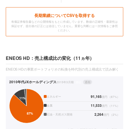
長期業績についてCSVを取得する
有価証券報告書などの公開情報をもとに作成しています。数値の正確性・最新性は
保証せず、提出後の訂正には追従していません。重要な判断には一次情報をご参照
ください。
ENEOS HD：売上構成比の変化（11ヵ年）
ENEOS HDの事業ポートフォリオの転換を時代別の売上構成比で読み解く
2010年代
JXホールディングス
2015年3月期
連結
通期
91,165
エネルギー
億円
（
87
%）
11,533
金属
億円
（
11
%）
2,264
石油・天然ガス開発
億円
（
2
%）