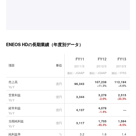
ENEOS HD
の長期業績（年度別データ）
FY11
FY12
FY13
項目
単位
2011/3
2012/3
2013/3
連結 / JGAAP
連結 / JGAAP
連結 / IFRS
連結
ENEOS HD
の長期業績データ一覧
売上高
107,238
112,194
1
億円
96,343
+11.3%
+4.6%
YoY
営業利益
3,278
2,515
億円
3,344
−2.0%
−23.3%
YoY
経常利益
4,078
億円
4,137
—
−1.4%
YoY
当期純利益
1,705
1,594
億円
3,117
−45.3%
−6.5%
YoY
純利益率
%
3.2
1.6
1.4