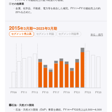
FY11〜FY13連結売上の数%程度の小規模。
その他事業
金属、化学品、不動産、電力等を統合した補完。FY11〜FY13連結売上の約
20%を占めた。
2015
年3月期〜2023年3月期
セグメント売上高
セグメント利益
セグメント利益率
単位：
億円
石油・天然ガス開発
石油・天然ガス開発（E&P）事業を継続。FY14〜FY22売上は3,500〜6,500