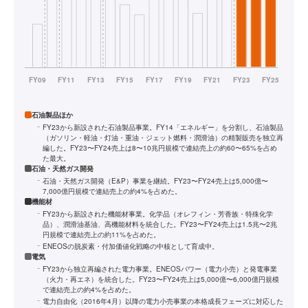
石油製品ほか
FY23から新設された石油製品事業。FY14「エネルギー」を分割し、石油製品
（ガソリン・軽油・灯油・重油・ジェット燃料・潤滑油）の精製販売を独立再
編した。FY23〜FY24売上は8〜10兆円規模で連結売上の約60〜65%を占め
た最大。
石油・天然ガス開発
石油・天然ガス開発（E&P）事業を継続。FY23〜FY24売上は5,000億〜
7,000億円規模で連結売上の約4%を占めた。
機能材
FY23から新設された機能材事業。化学品（オレフィン・芳香族・特殊化学
品）、潤滑油基油、高機能材料を統合した。FY23〜FY24売上は1.5兆〜2兆
円規模で連結売上の約11%を占めた。
ENEOSの脱炭素・付加価値化戦略の中核として育成中。
電気
FY23から独立再編された電力事業。ENEOSパワー（電力小売）と発電事業
（火力・再エネ）を統合した。FY23〜FY24売上は5,000億〜6,000億円規模
で連結売上の約4%を占めた。
電力自由化（2016年4月）以降の電力小売事業の本格成長フェーズに対応した