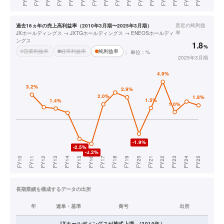
直近の
純利益
過去16ヵ年の売上高利益率（2010年3月期〜2025年3月期）
率
JXホールディングス → JXTGホールディングス → ENEOSホールディ
ングス
1.8
%
営業利益率
経常利益率
純利益率
単位：%
2025年3月期
長期業績を構成するデータの出所
年
連単・基準
商号
出所
JXホールディングス
が株式上場
（
2010
年）