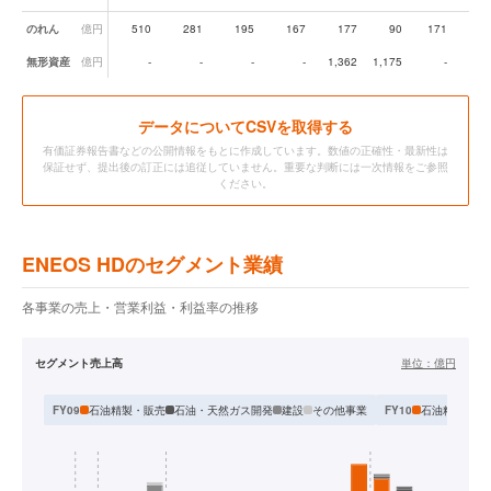
のれん
億円
510
281
195
167
177
90
171
1,7
無形資産
億円
-
-
-
-
1,362
1,175
-
3,3
データ
についてCSVを取得する
有価証券報告書などの公開情報をもとに作成しています。数値の正確性・最新性は
保証せず、提出後の訂正には追従していません。重要な判断には一次情報をご参照
ください。
ENEOS HDのセグメント業績
各事業の売上・営業利益・利益率の推移
セグメント売上高
単位：
億円
石油精製・販売
石油・天然ガス開発
建設
その他事業
石油精製販売
FY09
FY10