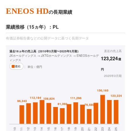
ENEOS HD
の長期業績
業績推移（15ヵ年）：PL
有価証券報告書などの公開データに基づく長期データ
直近の
売上高
過去16ヵ年の売上高（2010年3月期〜2025年3月期）
JXホールディングス → JXTGホールディングス → ENEOSホールデ
123,224
億
ィングス
連結
単位：
億円
円
2025年3月期