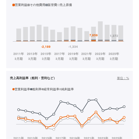
営業利益
その他費用
販管費
売上原価
売上高利益率（粗利・営利など）
単位：
%
営業利益率
粗利率
経常利益率
純利益率