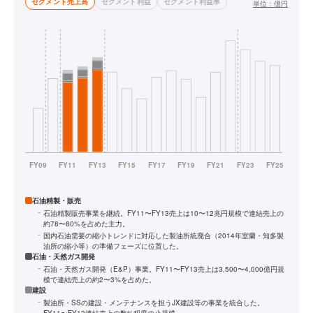
セグメント売上高
セグメント利益
セグメント利益率
単位：
億円
石油精製・販売
石油精製販売事業を継続。FY11〜FY13売上は10〜12兆円規模で連結売上の
約78〜80%を占めた主力。
国内石油需要の縮小トレンドに対応した製油所統廃合（2014年室蘭・知多製
油所の縮小等）の準備フェーズに位置した。
石油・天然ガス開発
石油・天然ガス開発（E&P）事業。FY11〜FY13売上は3,500〜4,000億円規
模で連結売上の約2〜3%を占めた。
建設
製油所・SSの建設・メンテナンスを担うJX建設等の事業を統合した。