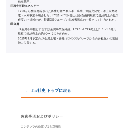
独立開示。
再生可能エネルギー
FY23から独立再編された再生可能エネルギー事業。太陽光発電・洋上風力発
電・水素事業を統合した。FY23〜FY24売上は数百億円規模で連結売上の数%
程度の小規模だが、ENEOSグループの脱炭素戦略の中核として注力された。
金属
JX金属を中核とする非鉄金属事業を継続。FY23〜FY24売上は1.3〜1.6兆円
規模で連結売上の約10〜12%を占めた。
2025年3月予定のJX金属上場・分離（ENEOSグループからの分社化）の前段
階に位置する。
← The社史 トップに戻る
免責事項およびポリシー
コンテンツの位置づけと正確性