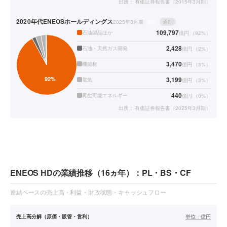
出所：
有価証券報告書（2015年3月期）
2020年代
ENEOSホールディングス
2025年3月期
連結
通期
109,797
石油製品ほか
億円
（
92
%）
2,428
石油・天然ガス開発
億円
（
2
%）
3,470
機能材
億円
（
3
%）
3,199
電気
億円
（
3
%）
440
再生可能エネルギー
億円
（
0
%）
出所：
有価証券報告書（2025年3月期）
ENEOS HDの業績推移（16ヵ年）：PL・BS・CF
連結ベースの売上高・利益・財政状態・キャッシュフロー
売上高分解（原価・販管・営利）
単位：
億円