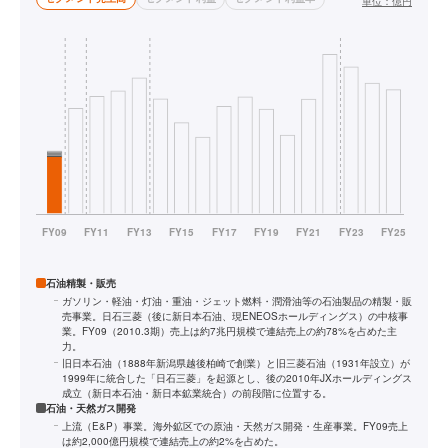
単位：
億円
石油精製・販売
ガソリン・軽油・灯油・重油・ジェット燃料・潤滑油等の石油製品の精製・販
売事業。日石三菱（後に新日本石油、現ENEOSホールディングス）の中核事
業。FY09（2010.3期）売上は約7兆円規模で連結売上の約78%を占めた主
力。
旧日本石油（1888年新潟県越後柏崎で創業）と旧三菱石油（1931年設立）が
1999年に統合した「日石三菱」を起源とし、後の2010年JXホールディングス
成立（新日本石油・新日本鉱業統合）の前段階に位置する。
石油・天然ガス開発
上流（E&P）事業。海外鉱区での原油・天然ガス開発・生産事業。FY09売上
は約2,000億円規模で連結売上の約2%を占めた。