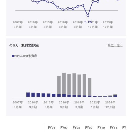
のれん・無形固定資産
単位：
億円
のれん
無形資産
FY06
FY07
FY08
FY09
FY10
FY11
FY12