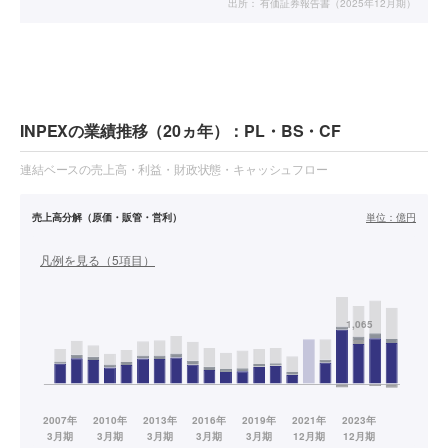
出所：
有価証券報告書（2025年12月期）
INPEXの業績推移（20ヵ年）：PL・BS・CF
連結ベースの売上高・利益・財政状態・キャッシュフロー
売上高分解（原価・販管・営利）
単位：
億円
凡例を見る（
5
項目）