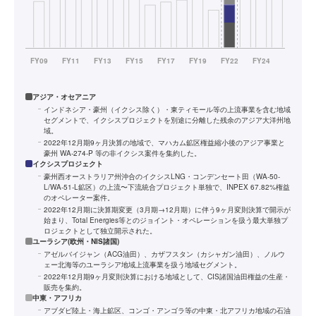
アジア・オセアニア
インドネシア・豪州（イクシス除く）・東ティモール等の上流事業を含む地域
セグメントで、イクシスプロジェクトを別途に分離した残余のアジア大洋州地
域。
2022年12月期9ヶ月決算の地域で、マハカム鉱区権益縮小後のアジア事業と
豪州 WA-274-P 等の非イクシス案件を集約した。
イクシスプロジェクト
豪州西オーストラリア州沖合のイクシスLNG・コンデンセート田（WA-50-
L/WA-51-L鉱区）の上流〜下流統合プロジェクト単独で、INPEX 67.82%権益
のオペレーター案件。
2022年12月期に決算期変更（3月期→12月期）に伴う9ヶ月変則決算で開示が
始まり、Total Energies等とのジョイント・オペレーションを扱う最大単独プ
ロジェクトとして独立開示された。
ユーラシア(欧州・NIS諸国)
アゼルバイジャン（ACG油田）、カザフスタン（カシャガン油田）、ノルウ
ェー北海等のユーラシア地域上流事業を扱う地域セグメント。
2022年12月期9ヶ月変則決算における地域として、CIS諸国油田権益の生産・
販売を集約。
中東・アフリカ
アブダビ陸上・海上鉱区、コンゴ・アンゴラ等の中東・北アフリカ地域の石油