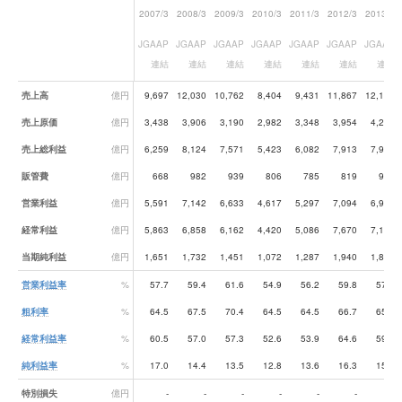
2007/3
2008/3
2009/3
2010/3
2011/3
2012/3
2013/3
JGAAP
JGAAP
JGAAP
JGAAP
JGAAP
JGAAP
JGAAP
連結
連結
連結
連結
連結
連結
連結
業績データ一覧
売上高
億円
9,697
12,030
10,762
8,404
9,431
11,867
12,165
売上原価
億円
3,438
3,906
3,190
2,982
3,348
3,954
4,263
売上総利益
億円
6,259
8,124
7,571
5,423
6,082
7,913
7,902
販管費
億円
668
982
939
806
785
819
968
営業利益
億円
5,591
7,142
6,633
4,617
5,297
7,094
6,934
経常利益
億円
5,863
6,858
6,162
4,420
5,086
7,670
7,181
当期純利益
億円
1,651
1,732
1,451
1,072
1,287
1,940
1,830
営業利益率
%
57.7
59.4
61.6
54.9
56.2
59.8
57.0
粗利率
%
64.5
67.5
70.4
64.5
64.5
66.7
65.0
経常利益率
%
60.5
57.0
57.3
52.6
53.9
64.6
59.0
純利益率
%
17.0
14.4
13.5
12.8
13.6
16.3
15.0
特別損失
億円
-
-
-
-
-
-
-