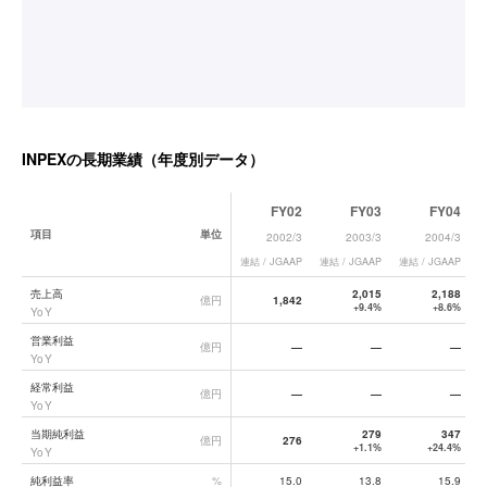
INPEX
の長期業績（年度別データ）
FY02
FY03
FY04
項目
単位
2002/3
2003/3
2004/3
連結 / JGAAP
連結 / JGAAP
連結 / JGAAP
連
INPEX
の長期業績データ一覧
売上高
2,015
2,188
億円
1,842
+9.4%
+8.6%
YoY
営業利益
億円
—
—
—
YoY
経常利益
億円
—
—
—
YoY
当期純利益
279
347
億円
276
+1.1%
+24.4%
YoY
純利益率
%
15.0
13.8
15.9