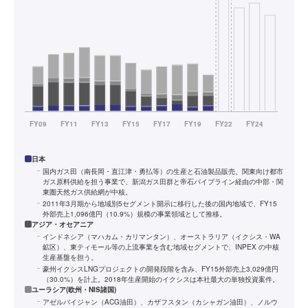
日本
国内ガス田（南長岡・直江津・勇払等）の生産と石油製品販売、関東向け都市
ガス原料供給を担う事業で、新潟ガス田群と帝石パイプライン経由の中部・関
東圏天然ガス供給網が中核。
2011年3月期から地域別5セグメント開示に移行した後の国内地域で、FY15
外部売上1,096億円（10.9%）規模の事業領域として推移。
アジア・オセアニア
インドネシア（マハカム・カリマンタン）、オーストラリア（イクシス・WA
鉱区）、東ティモール等の上流事業を含む地域セグメントで、INPEX の中核
生産基盤を担う。
豪州イクシスLNGプロジェクトの開発段階を含み、FY15外部売上3,029億円
（30.0%）を計上。2018年生産開始のイクシスは本社最大の単独投資案件。
ユーラシア(欧州・NIS諸国)
アゼルバイジャン（ACG油田）、カザフスタン（カシャガン油田）、ノルウ