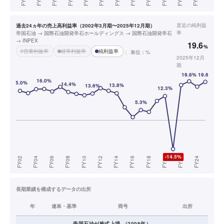
直近の
純利益
過去24ヵ年の売上高利益率（2002年3月期〜2025年12月期）
率
帝国石油 → 国際石油開発帝石ホールディングス → 国際石油開発帝石
→ INPEX
19.6
%
営業利益率
経常利益率
純利益率
単位：%
2025年12月
期
長期業績を構成するデータの出所
年
連単・基準
商号
出所
帝国石油
が株式上場
（
2006
年）