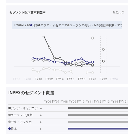
セグメント投下資本利益率
単位：
%
日本
アジア・オセアニア
ユーラシア(欧州・NIS諸国)
中東・アフリカ
FY09-FY20
INPEXのセグメント変遷
FY06
FY07
FY08
FY09
FY10
FY11
FY12
FY13
FY14
FY15
FY1
アジア・オセアニア
▸
ユーラシア(欧州・NIS諸国)
▸
中東・アフリカ
▸
日本
▸