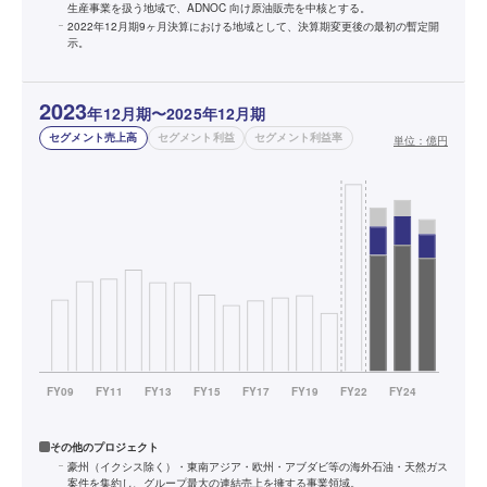
生産事業を扱う地域で、ADNOC 向け原油販売を中核とする。
2022年12月期9ヶ月決算における地域として、決算期変更後の最初の暫定開
示。
2023
年12月期〜2025年12月期
セグメント売上高
セグメント利益
セグメント利益率
単位：
億円
その他のプロジェクト
豪州（イクシス除く）・東南アジア・欧州・アブダビ等の海外石油・天然ガス
案件を集約し、グループ最大の連結売上を擁する事業領域。