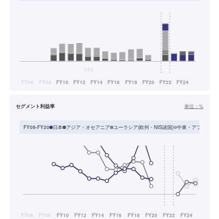
セグメント利益率
単位：
%
日本
アジア・オセアニア
ユーラシア(欧州・NIS諸国)
中東・アフリカ
FY09-FY20