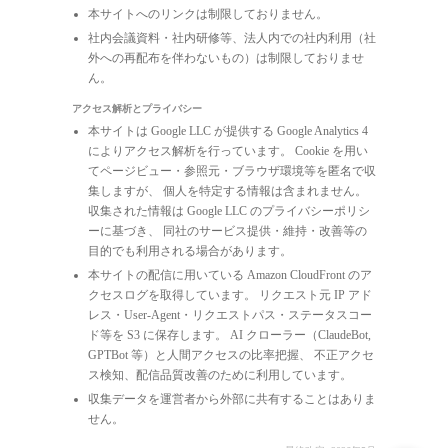
本サイトへのリンクは制限しておりません。
社内会議資料・社内研修等、法人内での社内利用（社
外への再配布を伴わないもの）は制限しておりませ
ん。
アクセス解析とプライバシー
本サイトは Google LLC が提供する Google Analytics 4
によりアクセス解析を行っています。 Cookie を用い
てページビュー・参照元・ブラウザ環境等を匿名で収
集しますが、 個人を特定する情報は含まれません。
収集された情報は Google LLC のプライバシーポリシ
ーに基づき、 同社のサービス提供・維持・改善等の
目的でも利用される場合があります。
本サイトの配信に用いている Amazon CloudFront のア
クセスログを取得しています。 リクエスト元 IP アド
レス・User-Agent・リクエストパス・ステータスコー
ド等を S3 に保存します。 AI クローラー（ClaudeBot,
GPTBot 等）と人間アクセスの比率把握、 不正アクセ
ス検知、配信品質改善のために利用しています。
収集データを運営者から外部に共有することはありま
せん。