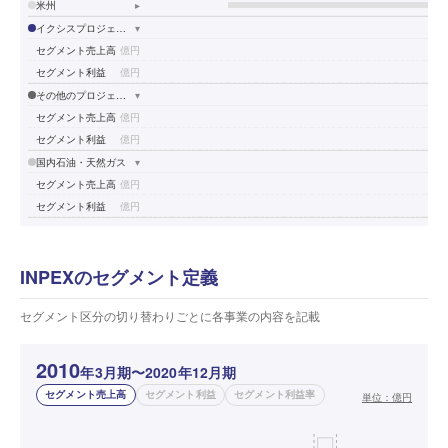
米州
▸
イクシスプロジェクト
▾
セグメント売上高
億円
セグメント利益
億円
その他のプロジェクト
▾
セグメント売上高
億円
セグメント利益
億円
国内石油・天然ガス
▾
セグメント売上高
億円
セグメント利益
億円
INPEXのセグメント定義
セグメント区分の切り替わりごとに各事業の内容を記載
2010
年3月期〜2020年12月期
セグメント売上高
セグメント利益
セグメント利益率
単位：
億円