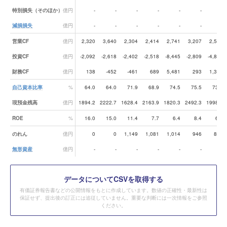
特別損失（そのほか）
億円
-
-
-
-
-
-
-
減損損失
億円
-
-
-
-
-
-
-
営業CF
億円
2,320
3,640
2,304
2,414
2,741
3,207
2,523
投資CF
億円
-2,092
-2,618
-2,402
-2,518
-8,445
-2,809
-4,899
財務CF
億円
138
-452
-461
689
5,481
293
1,371
自己資本比率
%
64.0
64.0
71.9
68.9
74.5
75.5
73.9
現預金残高
億円
1894.2
2222.7
1628.4
2163.9
1820.3
2492.3
1998.6
ROE
%
16.0
15.0
11.4
7.7
6.4
8.4
6.8
のれん
億円
0
0
1,149
1,081
1,014
946
878
無形資産
億円
-
-
-
-
-
-
-
データ
についてCSVを取得する
有価証券報告書などの公開情報をもとに作成しています。数値の正確性・最新性は
保証せず、提出後の訂正には追従していません。重要な判断には一次情報をご参照
ください。