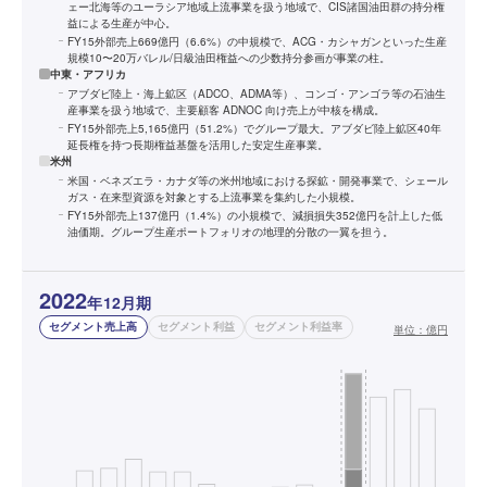
ェー北海等のユーラシア地域上流事業を扱う地域で、CIS諸国油田群の持分権
益による生産が中心。
FY15外部売上669億円（6.6%）の中規模で、ACG・カシャガンといった生産
規模10〜20万バレル/日級油田権益への少数持分参画が事業の柱。
中東・アフリカ
アブダビ陸上・海上鉱区（ADCO、ADMA等）、コンゴ・アンゴラ等の石油生
産事業を扱う地域で、主要顧客 ADNOC 向け売上が中核を構成。
FY15外部売上5,165億円（51.2%）でグループ最大。アブダビ陸上鉱区40年
延長権を持つ長期権益基盤を活用した安定生産事業。
米州
米国・ベネズエラ・カナダ等の米州地域における探鉱・開発事業で、シェール
ガス・在来型資源を対象とする上流事業を集約した小規模。
FY15外部売上137億円（1.4%）の小規模で、減損損失352億円を計上した低
油価期。グループ生産ポートフォリオの地理的分散の一翼を担う。
2022
年12月期
セグメント売上高
セグメント利益
セグメント利益率
単位：
億円