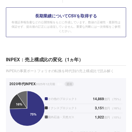
長期業績についてCSVを取得する
有価証券報告書などの公開情報をもとに作成しています。数値の正確性・最新性は
保証せず、提出後の訂正には追従していません。重要な判断には一次情報をご参照
ください。
INPEX：売上構成比の変化（1ヵ年）
INPEXの事業ポートフォリオの転換を時代別の売上構成比で読み解く
2020年代
INPEX
2025年12月期
連結
通期
14,869
その他のプロジェクト
億円
（
75
%）
3,151
イクシスプロジェクト
億円
（
16
%）
1,922
国内石油・天然ガス
億円
（
10
%）