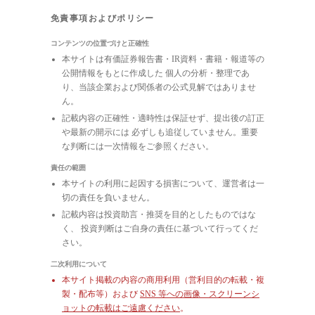
免責事項およびポリシー
コンテンツの位置づけと正確性
本サイトは有価証券報告書・IR資料・書籍・報道等の
公開情報をもとに作成した 個人の分析・整理であ
り、当該企業および関係者の公式見解ではありませ
ん。
記載内容の正確性・適時性は保証せず、提出後の訂正
や最新の開示には 必ずしも追従していません。重要
な判断には一次情報をご参照ください。
責任の範囲
本サイトの利用に起因する損害について、運営者は一
切の責任を負いません。
記載内容は投資助言・推奨を目的としたものではな
く、 投資判断はご自身の責任に基づいて行ってくだ
さい。
二次利用について
本サイト掲載の内容の商用利用（営利目的の転載・複
製・配布等）および
SNS 等への画像・スクリーンシ
ョットの転載はご遠慮ください
。