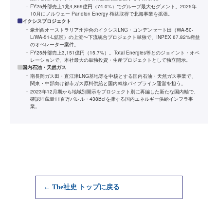
FY25外部売上1兆4,869億円（74.0%）でグループ最大セグメント。2025年
10月にノルウェー Pandion Energy 権益取得で北海事業を拡張。
イクシスプロジェクト
豪州西オーストラリア州沖合のイクシスLNG・コンデンセート田（WA-50-
L/WA-51-L鉱区）の上流〜下流統合プロジェクト単独で、INPEX 67.82%権益
のオペレーター案件。
FY25外部売上3,151億円（15.7%）。Total Energies等とのジョイント・オペ
レーションで、本社最大の単独投資・生産プロジェクトとして独立開示。
国内石油・天然ガス
南長岡ガス田・直江津LNG基地等を中核とする国内石油・天然ガス事業で、
関東・中部向け都市ガス原料供給と国内幹線パイプライン運営を担う。
2023年12月期から地域別開示をプロジェクト別に再編した新たな国内軸で、
確認埋蔵量11百万バレル・438Bcfを擁する国内エネルギー供給インフラ事
業。
← The社史 トップに戻る