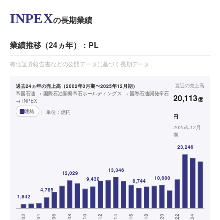
INPEX
の長期業績
業績推移（24ヵ年）：PL
有価証券報告書などの公開データに基づく長期データ
直近の
売上高
過去24ヵ年の売上高（2002年3月期〜2025年12月期）
帝国石油 → 国際石油開発帝石ホールディングス → 国際石油開発帝石
20,113
億
→ INPEX
連結
単位：
億円
円
2025年12月
期