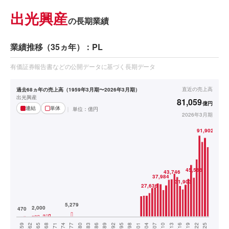
出光興産
の長期業績
業績推移（35ヵ年）：PL
有価証券報告書などの公開データに基づく長期データ
直近の
売上高
過去68ヵ年の売上高（1959年3月期〜2026年3月期）
出光興産
81,059
億円
連結
単体
単位：
億円
2026年3月期