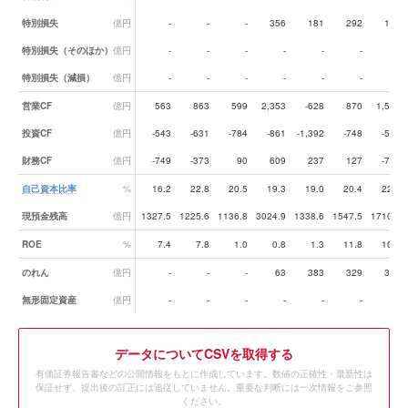
特別損失
億円
-
-
-
356
181
292
136
特別損失（そのほか）
億円
-
-
-
-
-
-
-
特別損失（減損）
億円
-
-
-
-
-
-
-
営業CF
億円
563
863
599
2,353
-628
870
1,597
投資CF
億円
-543
-631
-784
-861
-1,392
-748
-591
財務CF
億円
-749
-373
90
609
237
127
-795
自己資本比率
%
16.2
22.8
20.5
19.3
19.0
20.4
22.9
現預金残高
億円
1327.5
1225.6
1136.8
3024.9
1338.6
1547.5
1710.8
ROE
%
7.4
7.8
1.0
0.8
1.3
11.8
10.5
のれん
億円
-
-
-
63
383
329
320
無形固定資産
億円
-
-
-
-
-
-
-
データ
についてCSVを取得する
有価証券報告書などの公開情報をもとに作成しています。数値の正確性・最新性は
保証せず、提出後の訂正には追従していません。重要な判断には一次情報をご参照
ください。