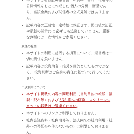
公開情報をもとに作成した 個人の分析・整理であ
り、当該企業および関係者の公式見解ではありませ
ん。
記載内容の正確性・適時性は保証せず、提出後の訂正
や最新の開示には 必ずしも追従していません。重要
な判断には一次情報をご参照ください。
責任の範囲
本サイトの利用に起因する損害について、運営者は一
切の責任を負いません。
記載内容は投資助言・推奨を目的としたものではな
く、 投資判断はご自身の責任に基づいて行ってくだ
さい。
二次利用について
本サイト掲載の内容の商用利用（営利目的の転載・複
製・配布等）および
SNS 等への画像・スクリーンシ
ョットの転載はご遠慮ください
。
本サイトへのリンクは制限しておりません。
社内会議資料・社内研修等、法人内での社内利用（社
外への再配布を伴わないもの）は制限しておりませ
ん。