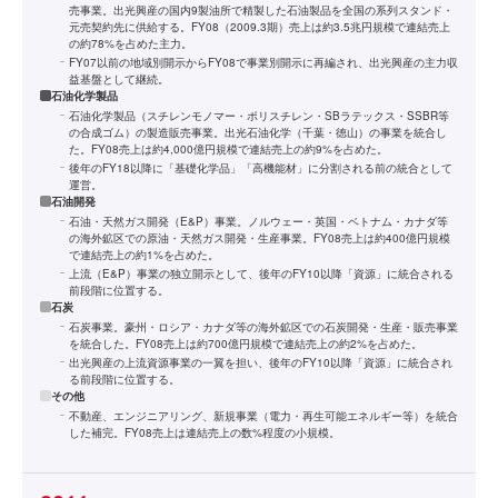
売事業。出光興産の国内9製油所で精製した石油製品を全国の系列スタンド・
元売契約先に供給する。FY08（2009.3期）売上は約3.5兆円規模で連結売上
の約78%を占めた主力。
FY07以前の地域別開示からFY08で事業別開示に再編され、出光興産の主力収
益基盤として継続。
石油化学製品
石油化学製品（スチレンモノマー・ポリスチレン・SBラテックス・SSBR等
の合成ゴム）の製造販売事業。出光石油化学（千葉・徳山）の事業を統合し
た。FY08売上は約4,000億円規模で連結売上の約9%を占めた。
後年のFY18以降に「基礎化学品」「高機能材」に分割される前の統合として
運営。
石油開発
石油・天然ガス開発（E&P）事業。ノルウェー・英国・ベトナム・カナダ等
の海外鉱区での原油・天然ガス開発・生産事業。FY08売上は約400億円規模
で連結売上の約1%を占めた。
上流（E&P）事業の独立開示として、後年のFY10以降「資源」に統合される
前段階に位置する。
石炭
石炭事業。豪州・ロシア・カナダ等の海外鉱区での石炭開発・生産・販売事業
を統合した。FY08売上は約700億円規模で連結売上の約2%を占めた。
出光興産の上流資源事業の一翼を担い、後年のFY10以降「資源」に統合され
る前段階に位置する。
その他
不動産、エンジニアリング、新規事業（電力・再生可能エネルギー等）を統合
した補完。FY08売上は連結売上の数%程度の小規模。