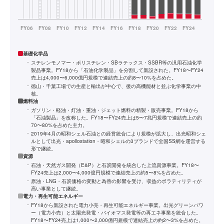
基礎化学品
スチレンモノマー・ポリスチレン・SBラテックス・SSBR等の汎用石油化学
製品事業。FY18から「石油化学製品」を分割して新設された。FY18〜FY24
売上は4,000〜6,000億円規模で連結売上の約8〜10%を占めた。
徳山・千葉工場での生産と輸出が中心で、後の高機能材と並ぶ化学事業の中
核。
燃料油
ガソリン・軽油・灯油・重油・ジェット燃料の精製・販売事業。FY18から
「石油製品」を改称した。FY18〜FY24売上は5〜7兆円規模で連結売上の約
70〜80%を占めた主力。
2019年4月の昭和シェル石油との経営統合により規模が拡大し、出光昭和シェ
ルとして出光・apollostation・昭和シェルの3ブランドで全国SS網を運営する
形で継続。
資源
石油・天然ガス開発（E&P）と石炭開発を統合した上流資源事業。FY18〜
FY24売上は2,000〜4,000億円規模で連結売上の約5〜8%を占めた。
原油・LNG・石炭価格の変動と為替の影響を受け、収益のボラティリティが
高い事業として継続。
電力・再生可能エネルギー
FY18から新設された電力小売・再生可能エネルギー事業。出光グリーンパワ
ー（電力小売）と太陽光発電・バイオマス発電等の再エネ事業を統合した。
FY18〜FY24売上は1,000〜2,000億円規模で連結売上の約2〜3%を占めた。