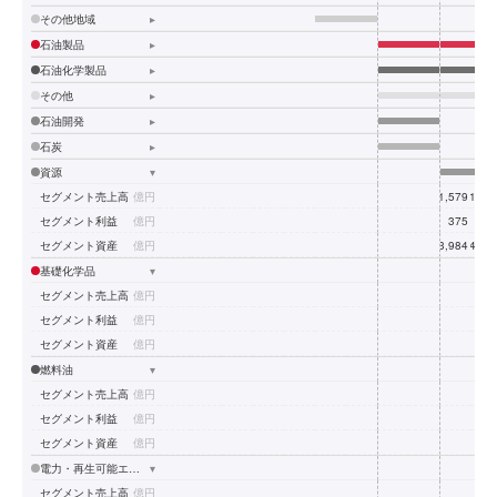
その他地域
▸
石油製品
▸
石油化学製品
▸
その他
▸
石油開発
▸
石炭
▸
資源
▾
セグメント売上高
億円
1,579
1,83
セグメント利益
億円
375
42
セグメント資産
億円
3,984
4,10
基礎化学品
▾
セグメント売上高
億円
セグメント利益
億円
セグメント資産
億円
燃料油
▾
セグメント売上高
億円
セグメント利益
億円
セグメント資産
億円
電力・再生可能エネルギー
▾
セグメント売上高
億円