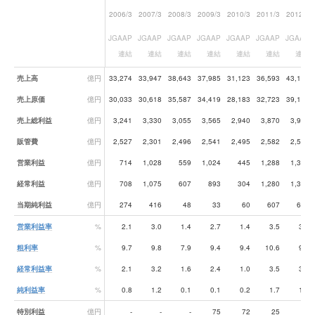
2006/3
2007/3
2008/3
2009/3
2010/3
2011/3
2012/3
JGAAP
JGAAP
JGAAP
JGAAP
JGAAP
JGAAP
JGAAP
連結
連結
連結
連結
連結
連結
連結
業績データ一覧
売上高
億円
33,274
33,947
38,643
37,985
31,123
36,593
43,103
売上原価
億円
30,033
30,618
35,587
34,419
28,183
32,723
39,129
売上総利益
億円
3,241
3,330
3,055
3,565
2,940
3,870
3,974
販管費
億円
2,527
2,301
2,496
2,541
2,495
2,582
2,593
営業利益
億円
714
1,028
559
1,024
445
1,288
1,381
経常利益
億円
708
1,075
607
893
304
1,280
1,336
当期純利益
億円
274
416
48
33
60
607
644
営業利益率
%
2.1
3.0
1.4
2.7
1.4
3.5
3.2
粗利率
%
9.7
9.8
7.9
9.4
9.4
10.6
9.2
経常利益率
%
2.1
3.2
1.6
2.4
1.0
3.5
3.1
純利益率
%
0.8
1.2
0.1
0.1
0.2
1.7
1.5
特別利益
億円
-
-
-
75
72
25
26