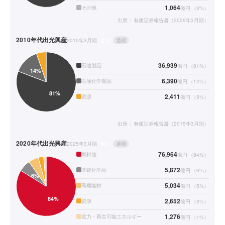
1,064
その他
億円
（
3
%）
出所：
有価証券報告書（2009年3月期）
2010年代
出光興産
2015年3月期
連結
通期
36,939
石油製品
億円
（
81
%）
6,390
石油化学製品
億円
（
14
%）
2,411
資源
億円
（
5
%）
出所：
有価証券報告書（2015年3月期）
2020年代
出光興産
2025年3月期
連結
通期
76,964
燃料油
億円
（
84
%）
5,872
基礎化学品
億円
（
6
%）
5,034
高機能材
億円
（
5
%）
2,652
資源
億円
（
3
%）
1,276
電力・再生可能エネルギー
億円
（
1
%）