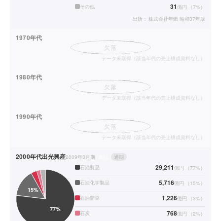
31
その他
億円
（
7
%）
出所：
株式会社年鑑 昭和37年版
1970年代
欠落
データ未取得（該当年代の売上構成資料なし）
1980年代
欠落
データ未取得（該当年代の売上構成資料なし）
1990年代
欠落
データ未取得（該当年代の売上構成資料なし）
2000年代
出光興産
2009年3月期
連結
通期
29,211
石油製品
億円
（
77
%）
5,716
石油化学製品
億円
（
15
%）
1,226
石油開発
億円
（
3
%）
768
石炭
億円
（
2
%）