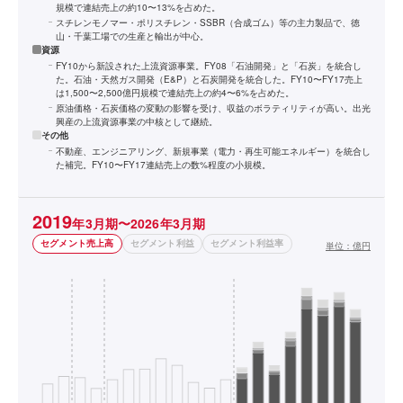
規模で連結売上の約10〜13%を占めた。
スチレンモノマー・ポリスチレン・SSBR（合成ゴム）等の主力製品で、徳
山・千葉工場での生産と輸出が中心。
資源
FY10から新設された上流資源事業。FY08「石油開発」と「石炭」を統合し
た。石油・天然ガス開発（E&P）と石炭開発を統合した。FY10〜FY17売上
は1,500〜2,500億円規模で連結売上の約4〜6%を占めた。
原油価格・石炭価格の変動の影響を受け、収益のボラティリティが高い。出光
興産の上流資源事業の中核として継続。
その他
不動産、エンジニアリング、新規事業（電力・再生可能エネルギー）を統合し
た補完。FY10〜FY17連結売上の数%程度の小規模。
2019
年3月期〜2026年3月期
セグメント売上高
セグメント利益
セグメント利益率
単位：
億円