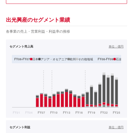
出光興産のセグメント業績
各事業の売上・営業利益・利益率の推移
セグメント売上高
単位：
億円
日本
アジア・オセアニア
欧州
その他地域
石油製品
石
FY06-FY07
FY08-FY09
セグメント利益
単位：
億円