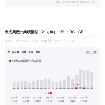
出所：
有価証券報告書（2025年3月期）
出光興産の業績推移（21ヵ年）：PL・BS・CF
連結ベースの売上高・利益・財政状態・キャッシュフロー
売上高分解（原価・販管・営利）
単位：
億円
営業利益
販管費
売上原価