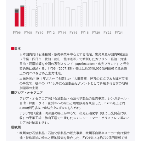
日本
日本国内向け石油精製・販売事業を中心とする地域。出光興産が国内9製油所
（千葉・四日市・愛知・徳山・北海道等）で精製したガソリン・軽油・灯油・
重油・潤滑油等を全国の系列スタンド（apollostation・出光ブランド）と元売
契約先に供給する。FY06（2007.3期）売上は約3兆8,000億円規模で連結売
上の約75%を占めた主力地域。
出光佐三が1911年北九州で創業した「人間尊重」経営の原点である日本市場
の事業で、後年のFY10以降に石油製品セグメントとして再編される前の地域
別開示の主要。
アジア・オセアニア
アジア・オセアニア向け石油製品・石油化学製品の販売事業。シンガポール・
台湾・韓国・タイ・豪州等への輸出と現地販売を統合した。FY06売上は約
3,500億円規模で連結売上の約7%を占めた。
アジア向け重油・潤滑油の輸出が中心で、出光石油化学（後に出光興産に吸
収）の千葉工場・徳山工場で生産したスチレンモノマー・ポリスチレン等のア
ジア向け輸出も含む。
欧州
欧州向け石油製品・石油化学製品の販売事業。欧州系自動車メーカー向け潤滑
油・特殊基油の輸出と現地販売を統合した。FY06売上は約700億円規模で連