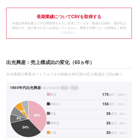
長期業績についてCSVを取得する
有価証券報告書などの公開情報をもとに作成しています。数値の正確性・最新性は
保証せず、提出後の訂正には追従していません。重要な判断には一次情報をご参照
ください。
出光興産：売上構成比の変化（65ヵ年）
出光興産の事業ポートフォリオの転換を時代別の売上構成比で読み解く
1960年代
出光興産
1961年3月期
単体
半期
175
重油
億円
（
38
%）
156
揮発油
億円
（
34
%）
36
軽油
億円
（
8
%）
35
潤滑油
億円
（
8
%）
30
灯油
億円
（
6
%）