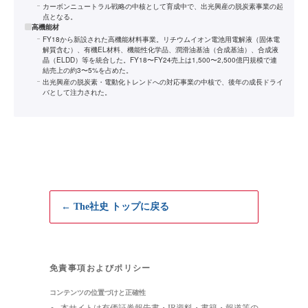
カーボンニュートラル戦略の中核として育成中で、出光興産の脱炭素事業の起
点となる。
高機能材
FY18から新設された高機能材料事業。リチウムイオン電池用電解液（固体電
解質含む）、有機EL材料、機能性化学品、潤滑油基油（合成基油）、合成液
晶（ELDD）等を統合した。FY18〜FY24売上は1,500〜2,500億円規模で連
結売上の約3〜5%を占めた。
出光興産の脱炭素・電動化トレンドへの対応事業の中核で、後年の成長ドライ
バとして注力された。
← The社史 トップに戻る
免責事項およびポリシー
コンテンツの位置づけと正確性
本サイトは有価証券報告書・IR資料・書籍・報道等の