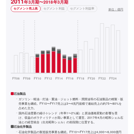
2011
年3月期〜2018年3月期
セグメント売上高
セグメント利益
セグメント利益率
単位：
億円
石油製品
ガソリン・軽油・灯油・重油・ジェット燃料・潤滑油等の石油製品の精製・販
売事業を継続。FY10〜FY17売上は3〜4兆円規模で連結売上の約75〜80%を
占めた主力。
国内石油需要の縮小トレンド（年率1〜2%減）と原油価格変動の影響を受
け、収益のボラティリティが高い事業として運営。2017年4月の昭和シェル石
油との経営統合（出光昭和シェル）の前段階に位置する。
石油化学製品
石油化学製品の製造販売事業を継続。FY10〜FY17売上は4,000〜6,000億円