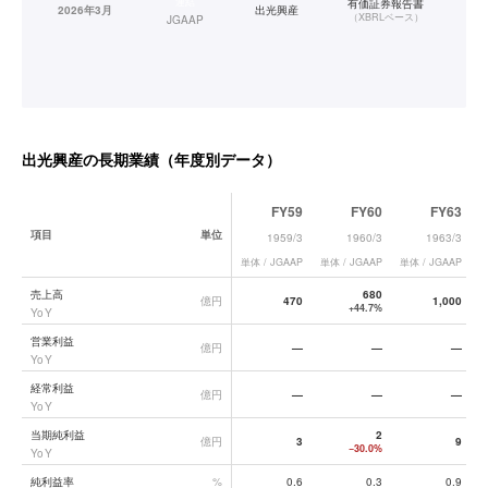
連結
有価証券報告書
2026年3月
出光興産
（
XBRLベース
）
JGAAP
出光興産
の長期業績（年度別データ）
FY59
FY60
FY63
項目
単位
1959/3
1960/3
1963/3
単体 / JGAAP
単体 / JGAAP
単体 / JGAAP
単
出光興産
の長期業績データ一覧
売上高
680
億円
470
1,000
+44.7%
YoY
営業利益
億円
—
—
—
YoY
経常利益
億円
—
—
—
YoY
当期純利益
2
億円
3
9
−30.0%
YoY
純利益率
%
0.6
0.3
0.9