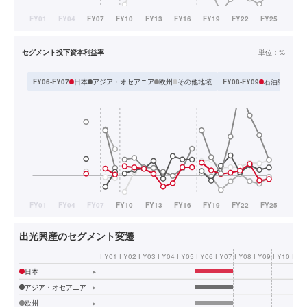
セグメント投下資本利益率
単位：
%
日本
アジア・オセアニア
欧州
その他地域
石油製品
石
FY06-FY07
FY08-FY09
出光興産のセグメント変遷
FY01
FY02
FY03
FY04
FY05
FY06
FY07
FY08
FY09
FY10
FY1
日本
▸
アジア・オセアニア
▸
欧州
▸