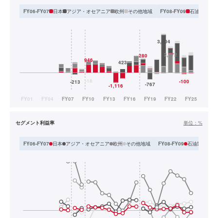
日本
アジア・オセアニア
欧州
その他地域
石油製品
石
FY06-FY07
FY08-FY09
セグメント利益率
単位：
%
日本
アジア・オセアニア
欧州
その他地域
石油製品
石
FY06-FY07
FY08-FY09