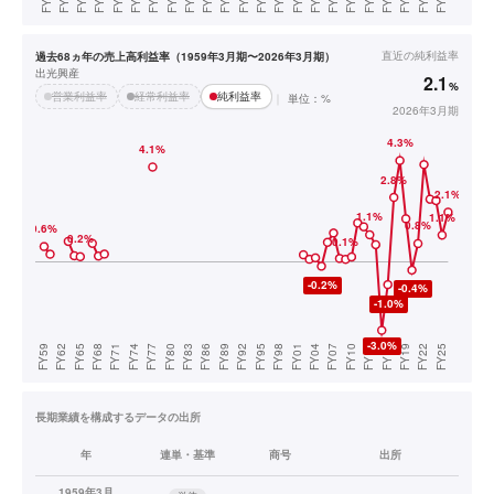
直近の
純利益率
過去68ヵ年の売上高利益率（1959年3月期〜2026年3月期）
出光興産
2.1
%
営業利益率
経常利益率
純利益率
単位：%
2026年3月期
長期業績を構成するデータの出所
年
連単・基準
商号
出所
1959年3月