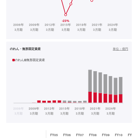
のれん・無形固定資産
単位：
億円
のれん
無形固定資産
FY05
FY06
FY07
FY08
FY09
FY10
FY11