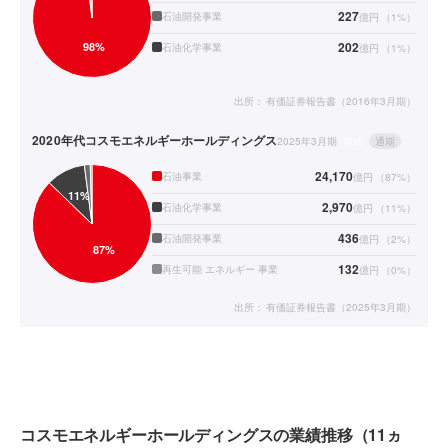
227
石油開発事業
億円
（
1
%）
202
石油化学事業
億円
（
1
%）
出所：
有価証券報告書（2016年3月期）
2020年代
コスモエネルギーホールディングス
2025年3月期
連結
通期
24,170
石油事業
億円
（
87
%）
2,970
石油化学事業
億円
（
11
%）
436
石油開発事業
億円
（
2
%）
132
再生可能 エネルギー 事業
億円
（
0
%）
出所：
有価証券報告書（2025年3月期）
コスモエネルギーホールディングスの業績推移（11ヵ