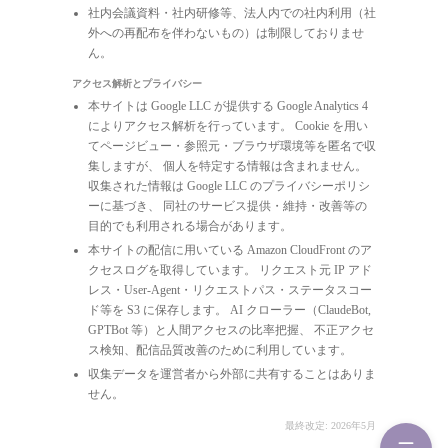
社内会議資料・社内研修等、法人内での社内利用（社
外への再配布を伴わないもの）は制限しておりませ
ん。
アクセス解析とプライバシー
本サイトは Google LLC が提供する Google Analytics 4
によりアクセス解析を行っています。 Cookie を用い
てページビュー・参照元・ブラウザ環境等を匿名で収
集しますが、 個人を特定する情報は含まれません。
収集された情報は Google LLC のプライバシーポリシ
ーに基づき、 同社のサービス提供・維持・改善等の
目的でも利用される場合があります。
本サイトの配信に用いている Amazon CloudFront のア
クセスログを取得しています。 リクエスト元 IP アド
レス・User-Agent・リクエストパス・ステータスコー
ド等を S3 に保存します。 AI クローラー（ClaudeBot,
GPTBot 等）と人間アクセスの比率把握、 不正アクセ
ス検知、配信品質改善のために利用しています。
収集データを運営者から外部に共有することはありま
せん。
最終改定: 2026年5月