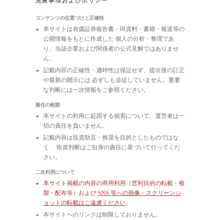
免責事項およびポリシー
コンテンツの位置づけと正確性
本サイトは有価証券報告書・IR資料・書籍・報道等の
公開情報をもとに作成した 個人の分析・整理であ
り、当該企業および関係者の公式見解ではありませ
ん。
記載内容の正確性・適時性は保証せず、提出後の訂正
や最新の開示には 必ずしも追従していません。重要
な判断には一次情報をご参照ください。
責任の範囲
本サイトの利用に起因する損害について、運営者は一
切の責任を負いません。
記載内容は投資助言・推奨を目的としたものではな
く、 投資判断はご自身の責任に基づいて行ってくだ
さい。
二次利用について
本サイト掲載の内容の商用利用（営利目的の転載・複
製・配布等）および
SNS 等への画像・スクリーンシ
ョットの転載はご遠慮ください
。
本サイトへのリンクは制限しておりません。