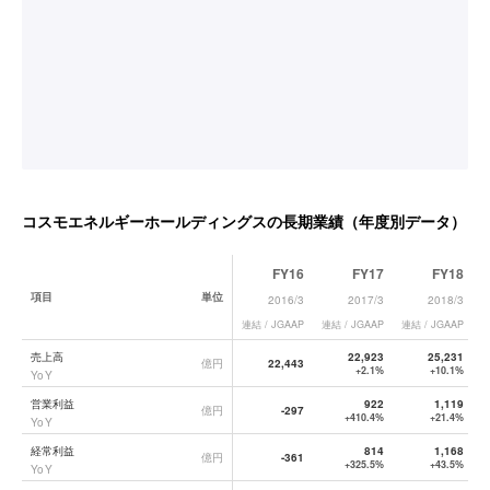
コスモエネルギーホールディングス
の長期業績（年度別データ）
FY16
FY17
FY18
項目
単位
2016/3
2017/3
2018/3
連結 / JGAAP
連結 / JGAAP
連結 / JGAAP
連
コスモエネルギーホールディングス
の長期業績データ一覧
売上高
22,923
25,231
億円
22,443
+2.1%
+10.1%
YoY
営業利益
922
1,119
億円
-297
+410.4%
+21.4%
YoY
経常利益
814
1,168
億円
-361
+325.5%
+43.5%
YoY