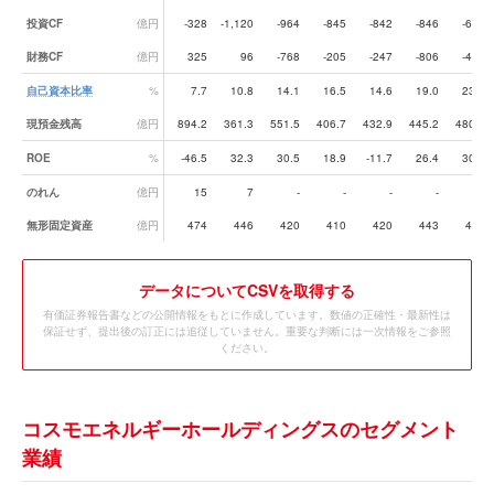
投資CF
億円
-328
-1,120
-964
-845
-842
-846
-675
財務CF
億円
325
96
-768
-205
-247
-806
-420
自己資本比率
%
7.7
10.8
14.1
16.5
14.6
19.0
23.5
現預金残高
億円
894.2
361.3
551.5
406.7
432.9
445.2
480.7
ROE
%
-46.5
32.3
30.5
18.9
-11.7
26.4
30.4
のれん
億円
15
7
-
-
-
-
-
無形固定資産
億円
474
446
420
410
420
443
442
データ
についてCSVを取得する
有価証券報告書などの公開情報をもとに作成しています。数値の正確性・最新性は
保証せず、提出後の訂正には追従していません。重要な判断には一次情報をご参照
ください。
コスモエネルギーホールディングスのセグメント
業績