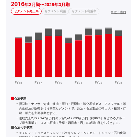
2016
年3月期〜2026年3月期
セグメント売上高
セグメント利益
セグメント利益率
単位：
億円
石油事業
揮発油・ナフサ・灯油・軽油・原油・潤滑油・液化石油ガス・アスファルト等
の生産及び販売を行う事業セグメントで、原油・石油製品の輸出入・精製・貯
蔵・販売を主要事業とする。
連結売上2,799,947百万円のうち2,417,033百万円（約86%）を占めるグルー
プ最大事業で、コスモ石油（千葉・四日市・堺）の3製油所を中核とする。
石油化学事業
エチレン・ミックスキシレン・パラキシレン・ベンゼン・トルエン・石油化学