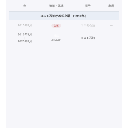
年
連単・基準
商号
出所
コスモ石油
が株式上場
（
1949
年）
2015年3月
コスモ石油
—
欠落
2016年3月
連結
↓
コスモ石油
—
JGAAP
2025年3月