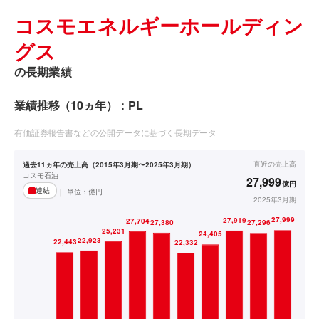
コスモエネルギーホールディン
グス
の長期業績
業績推移（10ヵ年）：PL
有価証券報告書などの公開データに基づく長期データ
直近の
売上高
過去11ヵ年の売上高（2015年3月期〜2025年3月期）
コスモ石油
27,999
億円
連結
単位：
億円
2025年3月期