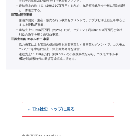
溶剤等の生産及び販売を行う事業セグメント。
連結売上の約11%（296,960百万円）を占め、丸善石油化学を中核に石油精製
と一体運営する。
石油開発事業
原油の開発・生産・販売を行う事業セグメントで、アブダビ海上鉱区を中心と
する上流E&P事業。
連結売上43,606百万円（約2%）だが、セグメント利益82,423百万円と全社
利益の過半を稼ぐ高収益事業。
再生可能 エネルギー 事業
風力発電による電気の供給販売を主要事業とする事業セグメントで、コスモエ
コパワーを中核に陸上・洋上風力発電を運営。
連結売上13,158百万円（約0.5%）の小規模事業ながら、コスモエネルギー
HDが脱炭素時代の新規育成領域に据える。
← The社史 トップに戻る