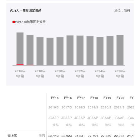
のれん・無形固定資産
単位：
億円
のれん
無形固定資産
FY15
FY16
FY17
FY18
FY19
FY20
FY21
2016/3
2017/3
2018/3
2019/3
2020/3
2021/3
2022/3
JGAAP
JGAAP
JGAAP
JGAAP
JGAAP
JGAAP
JGAAP
連結
連結
連結
連結
連結
連結
連結
業績データ一覧
売上高
億円
22,443
22,923
25,231
27,704
27,380
22,333
24,405