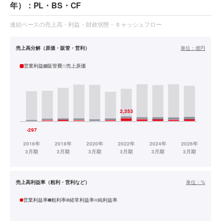
年）：PL・BS・CF
連結ベースの売上高・利益・財政状態・キャッシュフロー
売上高分解（原価・販管・営利）
単位：
億円
営業利益
販管費
売上原価
売上高利益率（粗利・営利など）
単位：
%
営業利益率
粗利率
経常利益率
純利益率