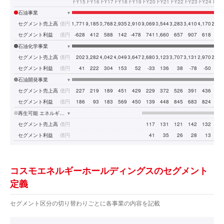
FY15
FY16
FY17
FY18
FY19
FY20
FY21
FY22
FY23
FY24
FY2
石油事業
▾
セグメント売上高
億円
21,771
19,185
20,768
22,935
22,910
19,069
20,544
23,283
23,410
24,170
22,98
セグメント利益
億円
-628
412
588
142
-478
741
1,660
657
907
618
76
石油化学事業
▾
セグメント売上高
億円
202
3,282
4,042
4,049
3,647
2,680
3,123
3,707
3,131
2,970
2,88
セグメント利益
億円
41
222
304
153
52
-33
136
38
-78
-50
-3
石油開発事業
▾
セグメント売上高
億円
227
219
189
451
429
229
372
526
391
436
45
セグメント利益
億円
186
93
183
569
450
139
448
845
683
824
65
再生可能 エネルギー 事業
▾
セグメント売上高
億円
117
131
121
142
132
16
セグメント利益
億円
41
35
26
28
13
2
コスモエネルギーホールディングスのセグメント
定義
セグメント区分の切り替わりごとに各事業の内容を記載