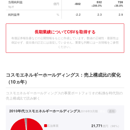
当期純利益
532
728
億円
-502
+206.0%
+36.8%
YoY
純利益率
%
-2.2
2.3
2.9
長期業績についてCSVを取得する
有価証券報告書などの公開情報をもとに作成しています。数値の正確性・最新性は
保証せず、提出後の訂正には追従していません。重要な判断には一次情報をご参照
ください。
コスモエネルギーホールディングス：売上構成比の変化
（10ヵ年）
コスモエネルギーホールディングスの事業ポートフォリオの転換を時代別の
売上構成比で読み解く
2010年代
コスモエネルギーホールディングス
2016年3月期
連結
通期
21,771
石油事業
億円
（
98
%）