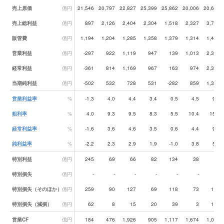
売上原価
億円
21,546
20,797
22,827
25,399
25,862
20,006
20,616
売上総利益
億円
897
2,126
2,404
2,304
1,518
2,327
3,789
販管費
億円
1,194
1,204
1,285
1,358
1,379
1,314
1,435
営業利益
億円
-297
922
1,119
947
139
1,013
2,353
経常利益
億円
-361
814
1,169
967
163
974
2,331
当期純利益
億円
-502
532
728
531
-282
859
1,389
営業利益率
%
-1.3
4.0
4.4
3.4
0.5
4.5
9.6
粗利率
%
4.0
9.3
9.5
8.3
5.5
10.4
15.5
経常利益率
%
-1.6
3.6
4.6
3.5
0.6
4.4
9.6
純利益率
%
-2.2
2.3
2.9
1.9
-1.0
3.8
5.7
特別利益
億円
245
69
66
82
134
38
50
特別損失
億円
-
-
-
-
-
-
-
特別損失（そのほか）
億円
259
90
127
69
118
73
143
特別損失（減損）
億円
62
8
15
20
39
3
122
営業CF
億円
184
476
1,926
905
1,117
1,674
1,084