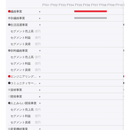
FY01
FY02
FY03
FY04
FY05
FY06
FY07
FY08
FY09
FY10
FY1
繊維事業
▸
非繊維事業
▸
生活流通事業
▾
セグメント売上高
億円
5
セグメント利益
億円
セグメント資産
億円
3
衣料繊維事業
▾
セグメント売上高
億円
39
セグメント利益
億円
2
セグメント資産
億円
43
エンジニアリング事業
▸
コミュニティサービス事業
▸
資材事業
▸
開発事業
▸
人とみらい開発事業
▾
セグメント売上高
億円
セグメント利益
億円
セグメント資産
億円
産業機材事業
▾