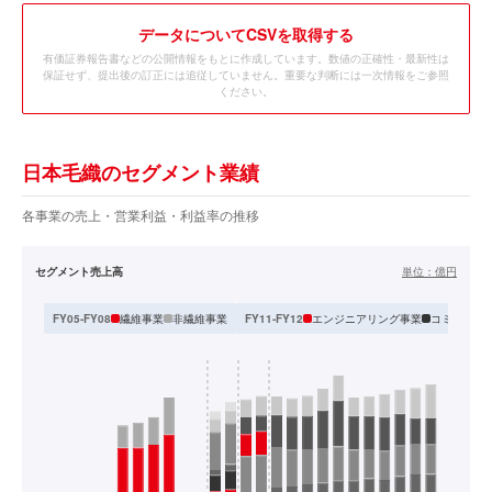
データ
についてCSVを取得する
有価証券報告書などの公開情報をもとに作成しています。数値の正確性・最新性は
保証せず、提出後の訂正には追従していません。重要な判断には一次情報をご参照
ください。
日本毛織のセグメント業績
各事業の売上・営業利益・利益率の推移
セグメント売上高
単位：
億円
繊維事業
非繊維事業
エンジニアリング事業
コミュニテ
FY05-FY08
FY11-FY12