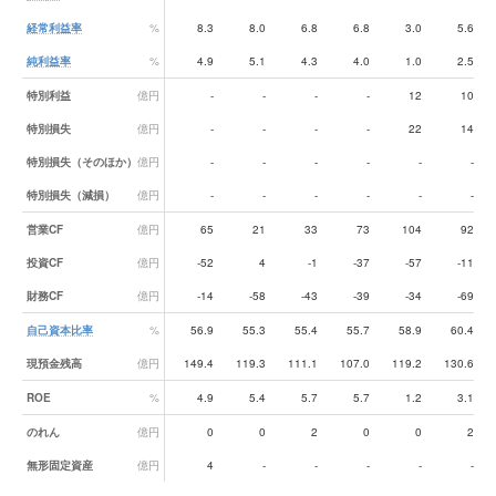
経常利益率
%
8.3
8.0
6.8
6.8
3.0
5.6
純利益率
%
4.9
5.1
4.3
4.0
1.0
2.5
特別利益
億円
-
-
-
-
12
10
特別損失
億円
-
-
-
-
22
14
特別損失（そのほか）
億円
-
-
-
-
-
-
特別損失（減損）
億円
-
-
-
-
-
-
営業CF
億円
65
21
33
73
104
92
投資CF
億円
-52
4
-1
-37
-57
-11
財務CF
億円
-14
-58
-43
-39
-34
-69
自己資本比率
%
56.9
55.3
55.4
55.7
58.9
60.4
現預金残高
億円
149.4
119.3
111.1
107.0
119.2
130.6
ROE
%
4.9
5.4
5.7
5.7
1.2
3.1
のれん
億円
0
0
2
0
0
2
無形固定資産
億円
4
-
-
-
-
-