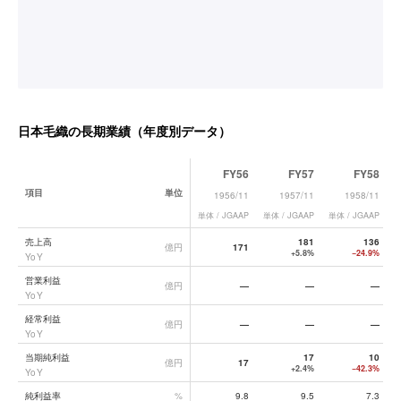
日本毛織
の長期業績（年度別データ）
FY56
FY57
FY58
項目
単位
1956/11
1957/11
1958/11
単体 / JGAAP
単体 / JGAAP
単体 / JGAAP
単
日本毛織
の長期業績データ一覧
売上高
181
136
億円
171
+5.8%
−24.9%
YoY
営業利益
億円
—
—
—
YoY
経常利益
億円
—
—
—
YoY
当期純利益
17
10
億円
17
+2.4%
−42.3%
YoY
純利益率
%
9.8
9.5
7.3