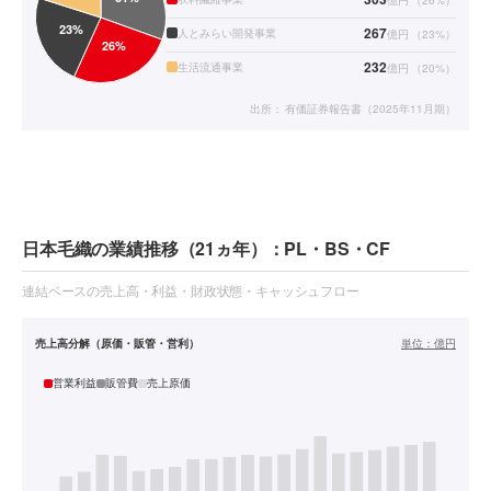
267
人とみらい開発事業
億円
（
23
%）
232
生活流通事業
億円
（
20
%）
出所：
有価証券報告書（2025年11月期）
日本毛織の業績推移（21ヵ年）：PL・BS・CF
連結ベースの売上高・利益・財政状態・キャッシュフロー
売上高分解（原価・販管・営利）
単位：
億円
営業利益
販管費
売上原価