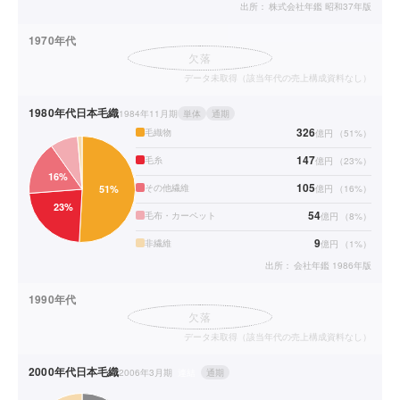
出所：
株式会社年鑑 昭和37年版
1970年代
欠落
データ未取得（該当年代の売上構成資料なし）
1980年代
日本毛織
1984年11月期
単体
通期
326
毛織物
億円
（
51
%）
147
毛糸
億円
（
23
%）
105
その他繊維
億円
（
16
%）
54
毛布・カーペット
億円
（
8
%）
9
非繊維
億円
（
1
%）
出所：
会社年鑑 1986年版
1990年代
欠落
データ未取得（該当年代の売上構成資料なし）
2000年代
日本毛織
2006年3月期
連結
通期