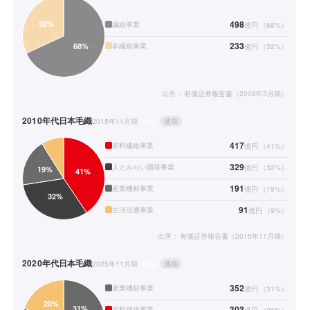
498
繊維事業
億円
（
68
%）
233
非繊維事業
億円
（
32
%）
出所：
有価証券報告書（2006年3月期）
2010年代
日本毛織
2015年11月期
連結
通期
417
衣料繊維事業
億円
（
41
%）
329
人とみらい開発事業
億円
（
32
%）
191
産業機材事業
億円
（
19
%）
91
生活流通事業
億円
（
9
%）
出所：
有価証券報告書（2015年11月期）
2020年代
日本毛織
2025年11月期
連結
通期
352
産業機材事業
億円
（
31
%）
303
衣料繊維事業
億円
（
26
%）