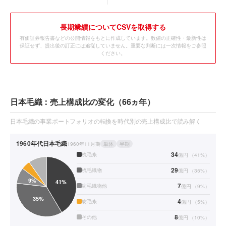
長期業績についてCSVを取得する
有価証券報告書などの公開情報をもとに作成しています。数値の正確性・最新性は
保証せず、提出後の訂正には追従していません。重要な判断には一次情報をご参照
ください。
日本毛織：売上構成比の変化（66ヵ年）
日本毛織の事業ポートフォリオの転換を時代別の売上構成比で読み解く
1960年代
日本毛織
1960年11月期
単体
半期
34
梳毛糸
億円
（
41
%）
29
梳毛織物
億円
（
35
%）
7
紡毛織物他
億円
（
9
%）
4
紡毛糸
億円
（
5
%）
8
その他
億円
（
10
%）