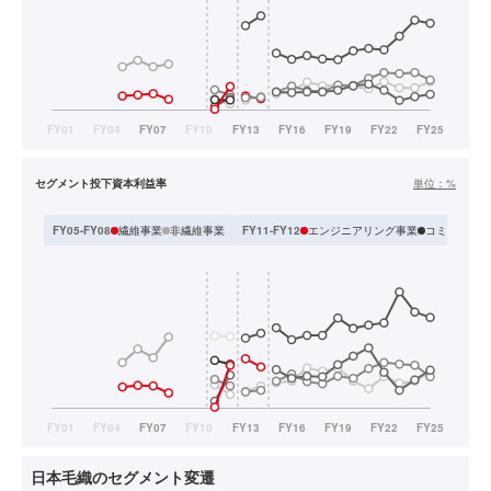
セグメント投下資本利益率
単位：
%
繊維事業
非繊維事業
エンジニアリング事業
コミュニティ
FY05-FY08
FY11-FY12
日本毛織のセグメント変遷