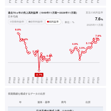
直近の
純利益率
過去78ヵ年の売上高利益率（1949年11月期〜2026年11月期）
日本毛織
7.6
%
営業利益率
経常利益率
純利益率
単位：%
2025年11月期
長期業績を構成するデータの出所
年
連単・基準
商号
出所
日本毛織
が株式上場
（
1949
年）