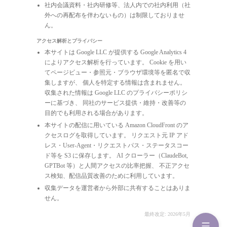
社内会議資料・社内研修等、法人内での社内利用（社
外への再配布を伴わないもの）は制限しておりませ
ん。
アクセス解析とプライバシー
本サイトは Google LLC が提供する Google Analytics 4
によりアクセス解析を行っています。 Cookie を用い
てページビュー・参照元・ブラウザ環境等を匿名で収
集しますが、 個人を特定する情報は含まれません。
収集された情報は Google LLC のプライバシーポリシ
ーに基づき、 同社のサービス提供・維持・改善等の
目的でも利用される場合があります。
本サイトの配信に用いている Amazon CloudFront のア
クセスログを取得しています。 リクエスト元 IP アド
レス・User-Agent・リクエストパス・ステータスコー
ド等を S3 に保存します。 AI クローラー（ClaudeBot,
GPTBot 等）と人間アクセスの比率把握、 不正アクセ
ス検知、配信品質改善のために利用しています。
収集データを運営者から外部に共有することはありま
せん。
最終改定: 2026年5月