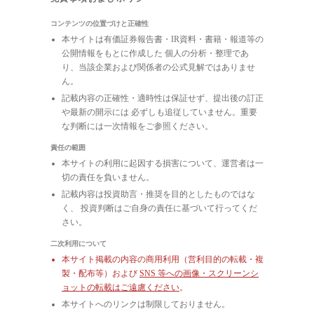
コンテンツの位置づけと正確性
本サイトは有価証券報告書・IR資料・書籍・報道等の
公開情報をもとに作成した 個人の分析・整理であ
り、当該企業および関係者の公式見解ではありませ
ん。
記載内容の正確性・適時性は保証せず、提出後の訂正
や最新の開示には 必ずしも追従していません。重要
な判断には一次情報をご参照ください。
責任の範囲
本サイトの利用に起因する損害について、運営者は一
切の責任を負いません。
記載内容は投資助言・推奨を目的としたものではな
く、 投資判断はご自身の責任に基づいて行ってくだ
さい。
二次利用について
本サイト掲載の内容の商用利用（営利目的の転載・複
製・配布等）および
SNS 等への画像・スクリーンシ
ョットの転載はご遠慮ください
。
本サイトへのリンクは制限しておりません。