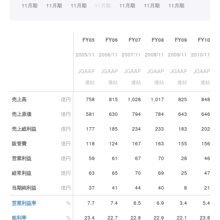
FY05
FY06
FY07
FY08
FY09
FY10
2005/11
2006/11
2007/11
2008/11
2009/11
2010/11
20
JGAAP
JGAAP
JGAAP
JGAAP
JGAAP
JGAAP
J
連結
連結
連結
連結
連結
連結
業績データ一覧
売上高
億円
758
815
1,028
1,017
825
848
売上原価
億円
581
630
794
784
643
646
売上総利益
億円
177
185
234
233
183
202
販管費
億円
118
124
167
163
155
156
営業利益
億円
59
61
67
70
28
46
経常利益
億円
63
65
70
69
25
47
当期純利益
億円
37
41
44
40
8
21
営業利益率
%
7.7
7.4
6.5
6.9
3.4
5.4
粗利率
%
23.4
22.7
22.8
22.9
22.1
23.8