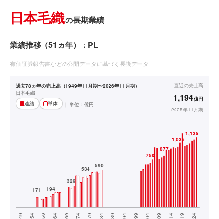
日本毛織
の長期業績
業績推移（51ヵ年）：PL
有価証券報告書などの公開データに基づく長期データ
直近の
売上高
過去78ヵ年の売上高（1949年11月期〜2026年11月期）
日本毛織
1,194
億円
連結
単体
単位：
億円
2025年11月期