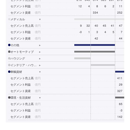
セグメント利益
億円
12
4
8
6
2
11
1
セグメント資産
億円
334
252
26
メディカル
▾
セグメント売上高
億円
9
32
40
45
41
47
4
セグメント利益
億円
-0
1
3
4
5
7
セグメント資産
億円
42
44
4
その他
▸
オートモーティブ
▸
ハウジング
▸
インテリア・ハウジング
▸
車輌資材
▾
セグメント売上高
億円
411
39
セグメント利益
億円
29
1
セグメント資産
億円
327
34
環境・生活資材
▾
セグメント売上高
億円
65
6
セグメント利益
億円
-3
-
セグメント資産
億円
142
12