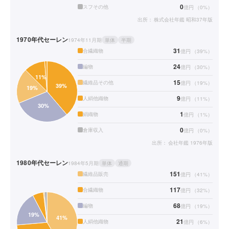
0
スフその他
億円
（
0
%）
出所：
株式会社年鑑 昭和37年版
1970年代
セーレン
1974年11月期
単体
半期
31
合繊織物
億円
（
39
%）
24
編物
億円
（
30
%）
15
繊維品その他
億円
（
19
%）
9
人絹他織物
億円
（
11
%）
1
絹織物
億円
（
1
%）
0
倉庫収入
億円
（
0
%）
出所：
会社年鑑 1976年版
1980年代
セーレン
1984年5月期
単体
通期
151
繊維品販売
億円
（
41
%）
117
合繊織物
億円
（
32
%）
68
編物
億円
（
19
%）
21
人絹他織物
億円
（
6
%）