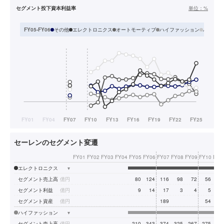
セグメント投下資本利益率
単位：
%
その他
エレクトロニクス
オートモーティブ
ハイファッション
ハウジン
FY05-FY06
セーレンのセグメント変遷
FY01
FY02
FY03
FY04
FY05
FY06
FY07
FY08
FY09
FY10
FY1
エレクトロニクス
▾
セグメント売上高
億円
80
124
116
98
72
56
6
セグメント利益
億円
9
14
17
3
4
5
セグメント資産
億円
189
54
5
ハイファッション
▾
セグメント売上高
億円
210
343
374
325
267
275
28