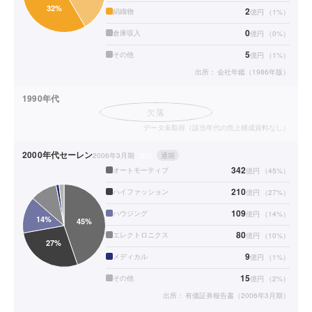
2
絹織物
億円
（
1
%）
0
倉庫収入
億円
（
0
%）
5
その他
億円
（
1
%）
出所：
会社年鑑（1986年版）
1990年代
欠落
データ未取得（該当年代の売上構成資料なし）
2000年代
セーレン
2006年3月期
連結
通期
342
オートモーティブ
億円
（
45
%）
210
ハイファッション
億円
（
27
%）
109
ハウジング
億円
（
14
%）
80
エレクトロニクス
億円
（
10
%）
9
メディカル
億円
（
1
%）
15
その他
億円
（
2
%）
出所：
有価証券報告書（2006年3月期）