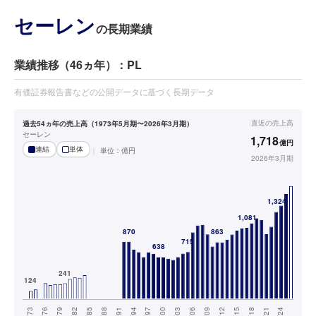
セーレン
の長期業績
業績推移（46ヵ年）：PL
有価証券報告書などの公開データに基づく長期データ
直近の
売上高
過去54ヵ年の売上高（1973年5月期〜2026年3月期）
セーレン
1,718
億円
連結
単体
単位：
億円
2026年3月期