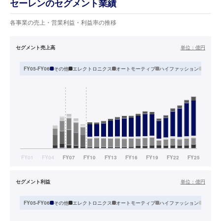
セーレンのセグメント業績
各事業の売上・営業利益・利益率の推移
セグメント売上高
単位：
億円
その他
エレクトロニクス
オートモーティブ
ハイファッション
ハウジ
FY05-FY06
セグメント利益
単位：
億円
その他
エレクトロニクス
オートモーティブ
ハイファッション
ハウジ
FY05-FY06