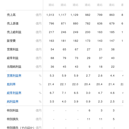
連結
連結
連結
連結
連結
連結
連結
業績データ一覧
売上高
億円
1,013
1,117
1,129
982
799
863
861
売上原価
億円
796
871
880
782
636
679
670
売上総利益
億円
217
246
249
200
163
185
191
販管費
億円
163
181
182
173
143
147
155
営業利益
億円
54
65
67
27
21
38
36
経常利益
億円
68
79
73
29
37
40
39
当期純利益
億円
36
45
43
9
18
22
21
営業利益率
%
5.3
5.9
5.9
2.7
2.6
4.4
4.1
粗利率
%
21.4
22.1
22.0
20.4
20.4
21.4
22.2
経常利益率
%
6.7
7.1
6.5
3.0
4.7
4.6
4.5
純利益率
%
3.5
4.0
3.9
0.9
2.3
2.5
2.5
特別利益
億円
-
-
-
6
3
3
-
特別損失
億円
-
-
-
11
11
5
-
特別損失（そのほか）
億円
-
-
-
-
-
-
-