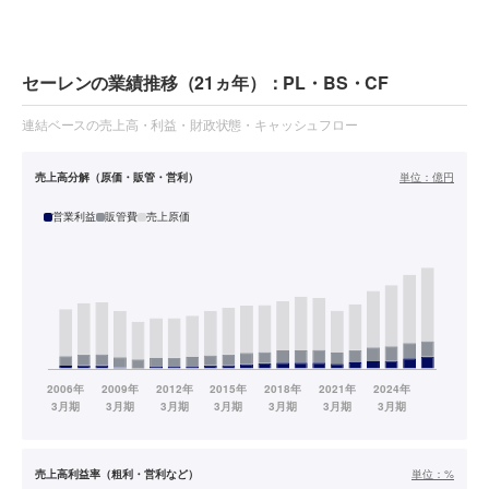
セーレンの業績推移（21ヵ年）：PL・BS・CF
連結ベースの売上高・利益・財政状態・キャッシュフロー
売上高分解（原価・販管・営利）
単位：
億円
営業利益
販管費
売上原価
売上高利益率（粗利・営利など）
単位：
%