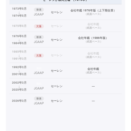
1973年5月
単体
会社年鑑 1976年版（上下期合算）
↓
セーレン
（
紙面ベース
）
JGAAP
1974年5月
会社年鑑
1975年5月
セーレン
欠落
（
紙面ベース
）
1976年5月
単体
会社年鑑（1986年版）
↓
セーレン
（
紙面ベース
）
JGAAP
1984年5月
1985年5月
会社年鑑
↓
セーレン
欠落
（
紙面ベース
）
1991年3月
1992年3月
連結
会社年鑑
↓
セーレン
（
紙面ベース
）
JGAAP
2001年3月
2002年3月
連結
↓
セーレン
—
JGAAP
2025年3月
単体
2026年3月
セーレン
—
JGAAP