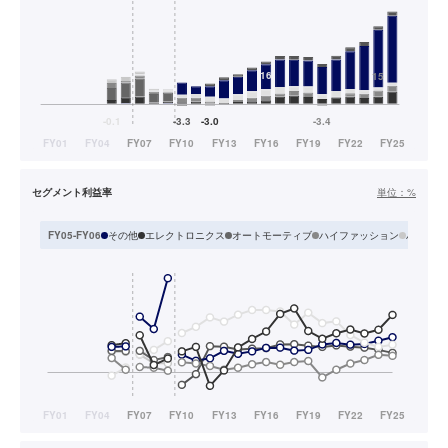
セグメント利益率
単位：
%
その他
エレクトロニクス
オートモーティブ
ハイファッション
ハウジン
FY05-FY06