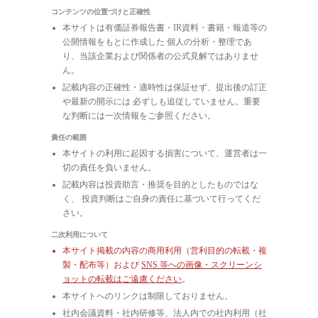
コンテンツの位置づけと正確性
本サイトは有価証券報告書・IR資料・書籍・報道等の
公開情報をもとに作成した 個人の分析・整理であ
り、当該企業および関係者の公式見解ではありませ
ん。
記載内容の正確性・適時性は保証せず、提出後の訂正
や最新の開示には 必ずしも追従していません。重要
な判断には一次情報をご参照ください。
責任の範囲
本サイトの利用に起因する損害について、運営者は一
切の責任を負いません。
記載内容は投資助言・推奨を目的としたものではな
く、 投資判断はご自身の責任に基づいて行ってくだ
さい。
二次利用について
本サイト掲載の内容の商用利用（営利目的の転載・複
製・配布等）および
SNS 等への画像・スクリーンシ
ョットの転載はご遠慮ください
。
本サイトへのリンクは制限しておりません。
社内会議資料・社内研修等、法人内での社内利用（社