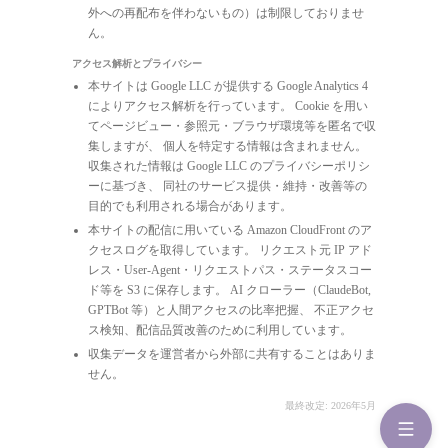
外への再配布を伴わないもの）は制限しておりませ
ん。
アクセス解析とプライバシー
本サイトは Google LLC が提供する Google Analytics 4
によりアクセス解析を行っています。 Cookie を用い
てページビュー・参照元・ブラウザ環境等を匿名で収
集しますが、 個人を特定する情報は含まれません。
収集された情報は Google LLC のプライバシーポリシ
ーに基づき、 同社のサービス提供・維持・改善等の
目的でも利用される場合があります。
本サイトの配信に用いている Amazon CloudFront のア
クセスログを取得しています。 リクエスト元 IP アド
レス・User-Agent・リクエストパス・ステータスコー
ド等を S3 に保存します。 AI クローラー（ClaudeBot,
GPTBot 等）と人間アクセスの比率把握、 不正アクセ
ス検知、配信品質改善のために利用しています。
収集データを運営者から外部に共有することはありま
せん。
最終改定: 2026年5月