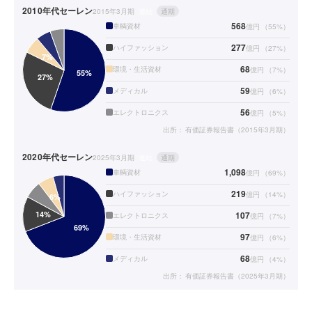
2010年代
セーレン
2015年3月期
連結
通期
568
車輌資材
億円
（
55
%）
277
ハイファッション
億円
（
27
%）
68
環境・生活資材
億円
（
7
%）
59
メディカル
億円
（
6
%）
56
エレクトロニクス
億円
（
5
%）
出所：
有価証券報告書（2015年3月期）
2020年代
セーレン
2025年3月期
連結
通期
1,098
車輌資材
億円
（
69
%）
219
ハイファッション
億円
（
14
%）
107
エレクトロニクス
億円
（
7
%）
97
環境・生活資材
億円
（
6
%）
68
メディカル
億円
（
4
%）
出所：
有価証券報告書（2025年3月期）