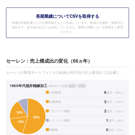
長期業績についてCSVを取得する
有価証券報告書などの公開情報をもとに作成しています。数値の正確性・最新性は
保証せず、提出後の訂正には追従していません。重要な判断には一次情報をご参照
ください。
セーレン：売上構成比の変化（66ヵ年）
セーレンの事業ポートフォリオの転換を時代別の売上構成比で読み解く
1960年代
福井精練加工
1960年11月期
単体
半期
6
人絹織物
億円
（
55
%）
2
合繊織物
億円
（
18
%）
2
アセテート織物
億円
（
18
%）
1
トリコット織物
億円
（
9
%）
0
絹織物
億円
（
0
%）