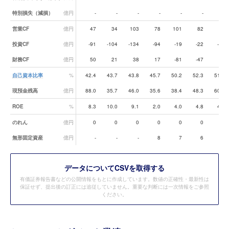
特別損失（減損）
億円
-
-
-
-
-
-
-
営業CF
億円
47
34
103
78
101
82
44
投資CF
億円
-91
-104
-134
-94
-19
-22
-57
財務CF
億円
50
21
38
17
-81
-47
1
自己資本比率
%
42.4
43.7
43.8
45.7
50.2
52.3
51.9
現預金残高
億円
88.0
35.7
46.0
35.6
38.4
48.3
60.1
ROE
%
8.3
10.0
9.1
2.0
4.0
4.8
4.6
のれん
億円
0
0
0
0
0
0
-
無形固定資産
億円
-
-
-
8
7
6
-
データ
についてCSVを取得する
有価証券報告書などの公開情報をもとに作成しています。数値の正確性・最新性は
保証せず、提出後の訂正には追従していません。重要な判断には一次情報をご参照
ください。