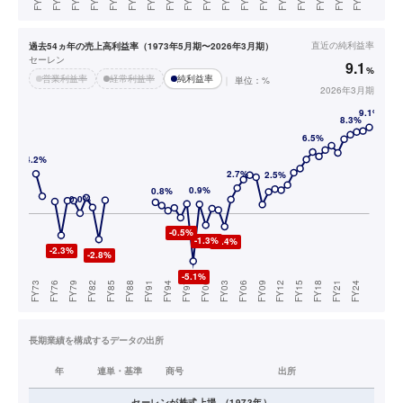
直近の
純利益率
過去54ヵ年の売上高利益率（1973年5月期〜2026年3月期）
セーレン
9.1
%
営業利益率
経常利益率
純利益率
単位：%
2026年3月期
長期業績を構成するデータの出所
年
連単・基準
商号
出所
セーレン
が株式上場
（
1973
年）