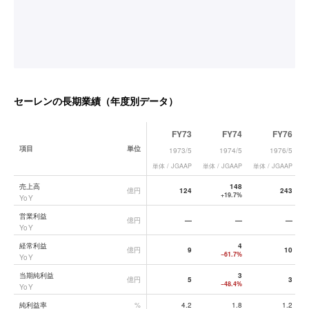
セーレン
の長期業績（年度別データ）
FY73
FY74
FY76
項目
単位
1973/5
1974/5
1976/5
単体 / JGAAP
単体 / JGAAP
単体 / JGAAP
単
セーレン
の長期業績データ一覧
売上高
148
億円
124
243
+19.7%
YoY
営業利益
億円
—
—
—
YoY
経常利益
4
億円
9
10
−61.7%
YoY
当期純利益
3
億円
5
3
−48.4%
YoY
純利益率
%
4.2
1.8
1.2