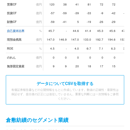
営業CF
億円
120
38
41
81
72
72
35
投資CF
億円
-57
-59
-39
-33
-9
-42
-77
財務CF
億円
-59
-41
5
-19
-26
-29
-4
自己資本比率
%
45.7
-
44.6
41.4
45.3
45.6
47.0
現預金残高
億円
147.0
146.9
147.0
133.0
192.7
194.6
153.0
ROE
%
4.5
-
4.0
-9.7
7.1
6.3
3.3
のれん
億円
0
0
0
0
0
0
-
無形固定資産
億円
9
9
20
18
17
15
-
データ
についてCSVを取得する
有価証券報告書などの公開情報をもとに作成しています。数値の正確性・最新性は
保証せず、提出後の訂正には追従していません。重要な判断には一次情報をご参照
ください。
倉敷紡績のセグメント業績