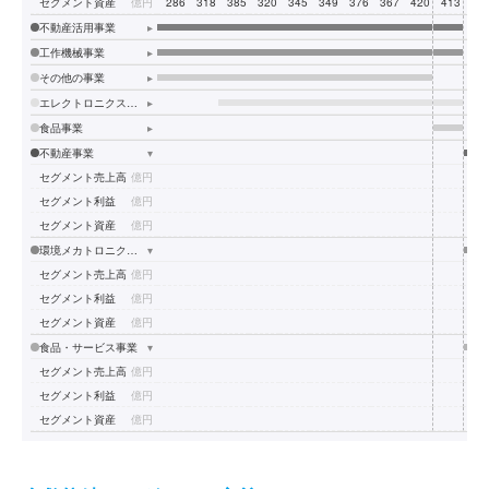
セグメント資産
億円
286
318
385
320
345
349
376
367
420
413
48
不動産活用事業
▸
工作機械事業
▸
その他の事業
▸
エレクトロニクス事業
▸
食品事業
▸
不動産事業
▾
セグメント売上高
億円
4
セグメント利益
億円
3
セグメント資産
億円
14
環境メカトロニクス事業
▾
セグメント売上高
億円
21
セグメント利益
億円
セグメント資産
億円
25
食品・サービス事業
▾
セグメント売上高
億円
10
セグメント利益
億円
セグメント資産
億円
7