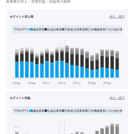
各事業の売上・営業利益・利益率の推移
セグメント売上高
単位：
億円
繊維事業
化成品事業
不動産活用事業
工作機械事業
その他の事業
エ
FY05-FY13
セグメント利益
単位：
億円
繊維事業
化成品事業
不動産活用事業
工作機械事業
その他の事業
エ
FY05-FY13