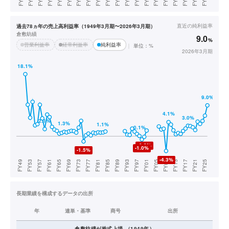
直近の
純利益率
過去78ヵ年の売上高利益率（1949年3月期〜2026年3月期）
倉敷紡績
9.0
%
営業利益率
経常利益率
純利益率
単位：%
2026年3月期
長期業績を構成するデータの出所
年
連単・基準
商号
出所
倉敷紡績
が株式上場
（
1949
年）