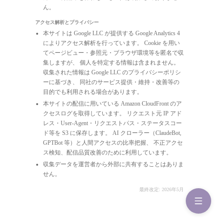
ん。
アクセス解析とプライバシー
本サイトは Google LLC が提供する Google Analytics 4
によりアクセス解析を行っています。 Cookie を用い
てページビュー・参照元・ブラウザ環境等を匿名で収
集しますが、 個人を特定する情報は含まれません。
収集された情報は Google LLC のプライバシーポリシ
ーに基づき、 同社のサービス提供・維持・改善等の
目的でも利用される場合があります。
本サイトの配信に用いている Amazon CloudFront のア
クセスログを取得しています。 リクエスト元 IP アド
レス・User-Agent・リクエストパス・ステータスコー
ド等を S3 に保存します。 AI クローラー（ClaudeBot,
GPTBot 等）と人間アクセスの比率把握、 不正アクセ
ス検知、配信品質改善のために利用しています。
収集データを運営者から外部に共有することはありま
せん。
最終改定: 2026年5月