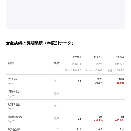
倉敷紡績
の長期業績（年度別データ）
FY51
FY52
FY53
項目
単位
1951/4
1952/4
1953/4
単体 / JGAAP
単体 / JGAAP
単体 / JGAAP
単
倉敷紡績
の長期業績データ一覧
売上高
273
186
億円
155
+76.1%
−31.9%
YoY
営業利益
億円
—
—
—
YoY
経常利益
億円
—
—
—
YoY
当期純利益
25
10
億円
28
−10.7%
−60.0%
YoY
純利益率
%
18.1
9.2
5.4