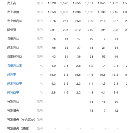
業績データ一覧
売上高
億円
1,528
1,598
1,655
1,581
1,343
1,452
1,590
売上原価
億円
1,253
1,338
1,396
1,352
1,130
1,215
1,346
売上総利益
億円
276
261
259
229
212
237
245
販管費
億円
201
206
212
210
194
202
205
営業利益
億円
75
55
47
19
19
34
40
経常利益
億円
66
55
37
18
21
34
41
当期純利益
億円
43
31
36
-68
55
49
27
営業利益率
%
4.9
3.4
2.8
1.2
1.4
2.4
2.5
粗利率
%
18.0
16.3
15.6
14.5
15.8
16.3
15.4
経常利益率
%
4.3
3.5
2.3
1.1
1.5
2.3
2.6
純利益率
%
2.8
1.9
2.2
-4.3
4.1
3.4
1.7
特別利益
億円
-
-
-
14
48
30
-
特別損失
億円
-
-
-
73
7
12
-
特別損失（そのほか）
億円
-
-
-
-
-
-
-
特別損失（減損）
億円
-
-
-
-
-
-
-