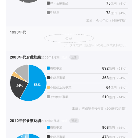
75
綿・合繊製品
億円
（
4
%）
73
毛製品
億円
（
4
%）
出所：
会社年鑑（1986年版）
1990年代
欠落
データ未取得（該当年代の売上構成資料なし）
2000年代
倉敷紡績
2005年3月期
連結
通期
892
繊維事業
億円
（
58
%）
368
化成品事業
億円
（
24
%）
64
不動産活用事業
億円
（
4
%）
219
その他の事業
億円
（
14
%）
出所：
有価証券報告書（2005年3月期）
2010年代
倉敷紡績
2015年3月期
連結
通期
908
繊維事業
億円
（
55
%）
478
化成品事業
億円
（
29
%）