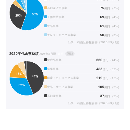
75
不動産活用事業
億円
（
5
%）
69
工作機械事業
億円
（
4
%）
61
食品事業
億円
（
4
%）
50
エレクトロニクス事業
億円
（
3
%）
出所：
有価証券報告書（2015年3月期）
2020年代
倉敷紡績
2025年3月期
連結
通期
660
化成品事業
億円
（
44
%）
485
繊維事業
億円
（
32
%）
219
環境メカトロニクス事業
億円
（
15
%）
105
食品・サービス事業
億円
（
7
%）
37
不動産事業
億円
（
2
%）
出所：
有価証券報告書（2025年3月期）