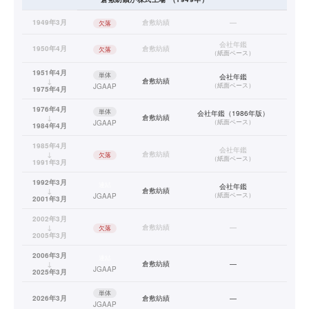
1949年3月
倉敷紡績
—
欠落
会社年鑑
1950年4月
倉敷紡績
欠落
（
紙面ベース
）
1951年4月
単体
会社年鑑
↓
倉敷紡績
（
紙面ベース
）
JGAAP
1975年4月
1976年4月
単体
会社年鑑（1986年版）
↓
倉敷紡績
（
紙面ベース
）
JGAAP
1984年4月
1985年4月
会社年鑑
↓
倉敷紡績
欠落
（
紙面ベース
）
1991年3月
1992年3月
連結
会社年鑑
↓
倉敷紡績
（
紙面ベース
）
JGAAP
2001年3月
2002年3月
↓
倉敷紡績
—
欠落
2005年3月
2006年3月
連結
↓
倉敷紡績
—
JGAAP
2025年3月
単体
2026年3月
倉敷紡績
—
JGAAP