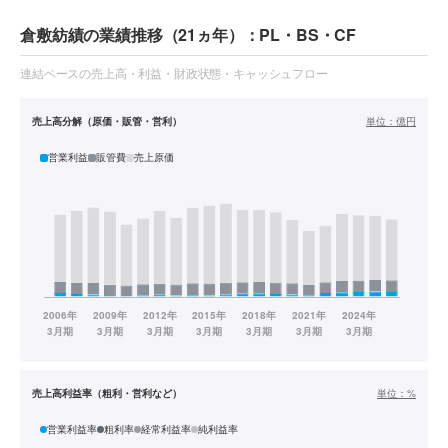
倉敷紡績の業績推移（21ヵ年）：PL・BS・CF
連結ベースの売上高・利益・財政状態・キャッシュフロー
売上高分解（原価・販管・営利）
単位：
億円
営業利益
販管費
売上原価
売上高利益率（粗利・営利など）
単位：
%
営業利益率
粗利率
経常利益率
純利益率