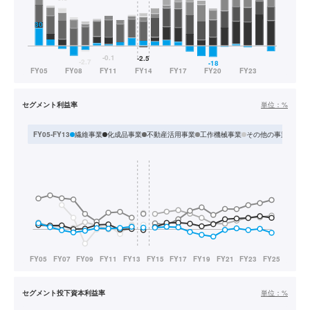
セグメント利益率
単位：
%
繊維事業
化成品事業
不動産活用事業
工作機械事業
その他の事業
エレ
FY05-FY13
セグメント投下資本利益率
単位：
%