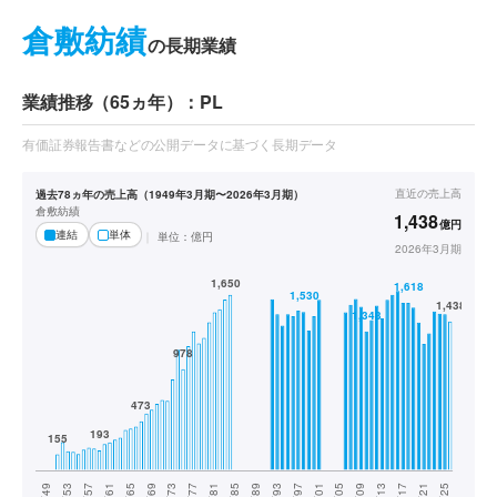
倉敷紡績
の長期業績
業績推移（65ヵ年）：PL
有価証券報告書などの公開データに基づく長期データ
直近の
売上高
過去78ヵ年の売上高（1949年3月期〜2026年3月期）
倉敷紡績
1,438
億円
連結
単体
単位：
億円
2026年3月期