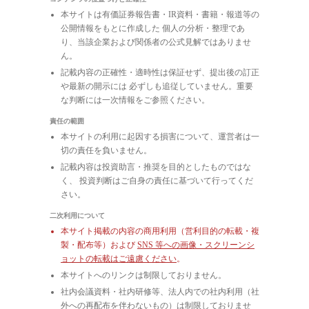
本サイトは有価証券報告書・IR資料・書籍・報道等の
公開情報をもとに作成した 個人の分析・整理であ
り、当該企業および関係者の公式見解ではありませ
ん。
記載内容の正確性・適時性は保証せず、提出後の訂正
や最新の開示には 必ずしも追従していません。重要
な判断には一次情報をご参照ください。
責任の範囲
本サイトの利用に起因する損害について、運営者は一
切の責任を負いません。
記載内容は投資助言・推奨を目的としたものではな
く、 投資判断はご自身の責任に基づいて行ってくだ
さい。
二次利用について
本サイト掲載の内容の商用利用（営利目的の転載・複
製・配布等）および
SNS 等への画像・スクリーンシ
ョットの転載はご遠慮ください
。
本サイトへのリンクは制限しておりません。
社内会議資料・社内研修等、法人内での社内利用（社
外への再配布を伴わないもの）は制限しておりませ