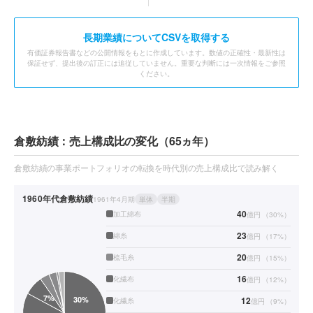
長期業績についてCSVを取得する
有価証券報告書などの公開情報をもとに作成しています。数値の正確性・最新性は
保証せず、提出後の訂正には追従していません。重要な判断には一次情報をご参照
ください。
倉敷紡績：売上構成比の変化（65ヵ年）
倉敷紡績の事業ポートフォリオの転換を時代別の売上構成比で読み解く
1960年代
倉敷紡績
1961年4月期
単体
半期
40
加工綿布
億円
（
30
%）
23
綿糸
億円
（
17
%）
20
梳毛糸
億円
（
15
%）
16
化繊布
億円
（
12
%）
12
化繊糸
億円
（
9
%）