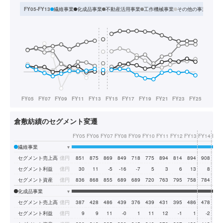
繊維事業
化成品事業
不動産活用事業
工作機械事業
その他の事業
エレ
FY05-FY13
倉敷紡績のセグメント変遷
FY05
FY06
FY07
FY08
FY09
FY10
FY11
FY12
FY13
FY14
FY1
繊維事業
▾
セグメント売上高
億円
851
875
869
849
718
775
894
814
894
908
80
セグメント利益
億円
30
11
-5
-16
-7
5
3
6
13
8
セグメント資産
億円
836
868
855
689
689
720
763
795
758
784
60
化成品事業
▾
セグメント売上高
億円
387
428
486
439
376
439
431
395
486
478
57
セグメント利益
億円
9
9
11
-0
1
11
12
-1
1
-2