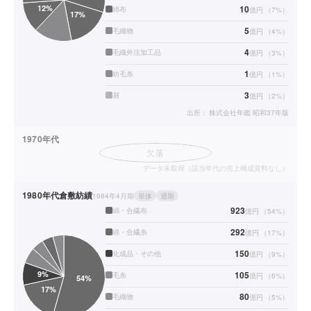
10
綿布
億円
（
7
%）
5
毛織物
億円
（
4
%）
4
毛織外注加工品
億円
（
3
%）
1
紡毛糸
億円
（
1
%）
3
屑
億円
（
2
%）
出所：
株式会社年鑑 昭和37年版
1970年代
欠落
データ未取得（該当年代の売上構成資料なし）
1980年代
倉敷紡績
1984年4月期
単体
通期
923
綿・合繊布
億円
（
54
%）
292
綿・合繊糸
億円
（
17
%）
150
化成品・その他
億円
（
9
%）
105
毛糸
億円
（
6
%）
80
毛織物
億円
（
5
%）