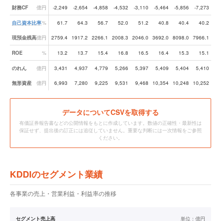
財務CF
億円
-2,249
-2,654
-4,858
-4,532
-3,110
-5,464
-5,856
-7,273
-6
自己資本比率
%
61.7
64.3
56.7
52.0
51.2
40.8
40.4
40.2
現預金残高
億円
2759.4
1917.2
2266.1
2008.3
2046.0
3692.0
8098.0
7966.1
48
ROE
%
13.2
13.7
15.4
16.8
16.5
16.4
15.3
15.1
のれん
億円
3,431
4,937
4,779
5,266
5,397
5,409
5,404
5,410
5
無形資産
億円
6,993
7,280
9,225
9,531
9,468
10,354
10,248
10,252
10
データ
についてCSVを取得する
有価証券報告書などの公開情報をもとに作成しています。数値の正確性・最新性は
保証せず、提出後の訂正には追従していません。重要な判断には一次情報をご参照
ください。
KDDIのセグメント業績
各事業の売上・営業利益・利益率の推移
セグメント売上高
単位：
億円