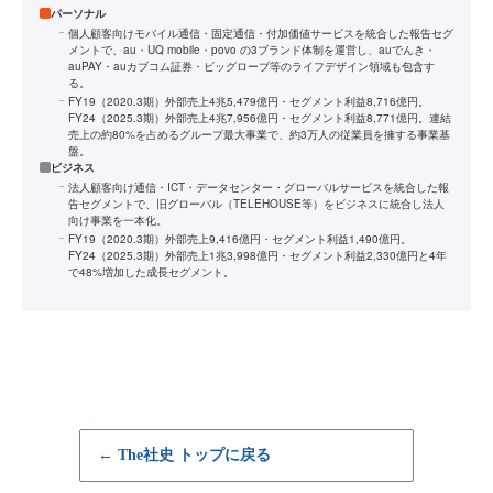
パーソナル
個人顧客向けモバイル通信・固定通信・付加価値サービスを統合した報告セグ
メントで、au・UQ mobile・povo の3ブランド体制を運営し、auでんき・
auPAY・auカブコム証券・ビッグローブ等のライフデザイン領域も包含す
る。
FY19（2020.3期）外部売上4兆5,479億円・セグメント利益8,716億円。
FY24（2025.3期）外部売上4兆7,956億円・セグメント利益8,771億円。連結
売上の約80%を占めるグループ最大事業で、約3万人の従業員を擁する事業基
盤。
ビジネス
法人顧客向け通信・ICT・データセンター・グローバルサービスを統合した報
告セグメントで、旧グローバル（TELEHOUSE等）をビジネスに統合し法人
向け事業を一本化。
FY19（2020.3期）外部売上9,416億円・セグメント利益1,490億円。
FY24（2025.3期）外部売上1兆3,998億円・セグメント利益2,330億円と4年
で48%増加した成長セグメント。
← The社史 トップに戻る