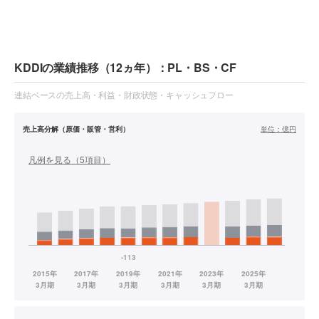
KDDIの業績推移（12ヵ年）：PL・BS・CF
連結ベースの売上高・利益・財政状態・キャッシュフロー
売上高分解（原価・販管・営利）
単位：
億円
凡例を見る（
5
項目）