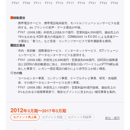
移動通信
携帯電話サービス、携帯電話端末販売、モバイルソリューションサービスを提
供する。au ブランドの音声・データ通信が中核。
FY07（2008.3期）外部売上2兆8,517億円・営業利益4,550億円。連結売上の
79%を占める KDDI 最大の収益柱で、CDMA2000 1x EV-DO による高速デー
タ通信と「着うた」など音楽・コンテンツサービスで若年層顧客を獲得。
固定通信
市内・長距離・国際通信サービス、インターネットサービス、ICTソリューシ
ョンサービス、データセンターサービスを提供する。
FY07（2008.3期）外部売上6,296億円・営業損失646億円。旧KDDの国際通
信と旧DDIの長距離通信に加え、2005年買収の旧パワードコムのFTTH網を統
合した事業で、レガシー固定電話の縮小により赤字計上が続く構造。
その他
コールセンター事業、コンテンツ事業、ケーブルテレビ事業、研究・先端開
発、その他データセンターサービスを担う事業。
FY07（2008.3期）外部売上1,150億円・営業利益90億円規模。連結売上の
3%を占める小規模事業群で、報告セグメントに含まれない補完事業を集約。
2012
年3月期〜2017年3月期
セグメント売上高
セグメント利益
セグメント利益率
単位：
億円