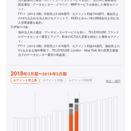
法人顧客向け通信・ICTソリューションサービスを担い、法人向け移動通信・
固定通信・データセンター・クラウド・MNPサービスを統合した報告セグメ
ント。
FY11（2012.3期）外部売上5,626億円・セグメント利益750億円。連結売上
の16%を占める法人向けセグメントで、KDDIエボルバ等の関係会社を含む法
人営業基盤を集約。
グローバル
海外法人向け通信・データセンターサービスを担い、TELEHOUSE ブランド
のデータセンター運営とアジア・欧米のICT法人営業を統合した報告セグメン
ト。
FY11（2012.3期）外部売上1,415億円・セグメント利益43億円。連結売上の
4%を占める海外事業で、TELEHOUSE London・New York 等の世界主要拠
点でのデータセンター運営が収益源。
2018
年3月期〜2019年3月期
セグメント売上高
セグメント利益
セグメント利益率
単位：
億円