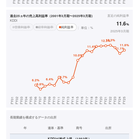
直近の
純利益率
過去25ヵ年の売上高利益率（2001年3月期〜2025年3月期）
KDDI
11.6
%
営業利益率
経常利益率
純利益率
単位：%
2025年3月期
長期業績を構成するデータの出所
年
連単・基準
商号
出所
KDDI
が株式上場
（
1993
年）