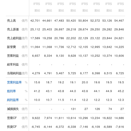
IFRS
IFRS
IFRS
IFRS
IFRS
IFRS
IFRS
IFRS
I
連結
連結
連結
連結
連結
連結
連結
連結
業績データ一覧
売上高
億円
42,701
44,661
47,483
50,420
50,804
52,372
53,126
54,467
56
売上原価
億円
25,112
25,403
26,697
28,218
28,674
29,250
29,282
29,846
32
売上総利益
億円
17,589
19,258
20,786
22,202
22,129
23,122
23,844
24,621
24
販管費
億円
11,064
11,068
11,736
12,712
12,105
12,995
13,642
14,225
14
営業利益
億円
6,657
8,334
9,130
9,628
10,137
10,252
10,374
10,606
10
経常利益
億円
-
-
-
-
-
-
-
-
当期純利益
億円
4,279
4,791
5,467
5,725
6,177
6,398
6,515
6,725
6
営業利益率
%
15.6
18.7
19.2
19.1
20.0
19.6
19.5
19.5
粗利率
%
41.2
43.1
43.8
44.0
43.6
44.1
44.9
45.2
純利益率
%
10.0
10.7
11.5
11.4
12.2
12.2
12.3
12.3
減損損失
億円
-
-
-
131
27
126
74
27
営業CF
億円
9,622
7,974
11,611
10,614
10,296
13,234
16,822
14,686
10
投資CF
億円
-6,745
-6,144
-6,372
-6,338
-7,146
-6,109
-6,589
-7,616
-7