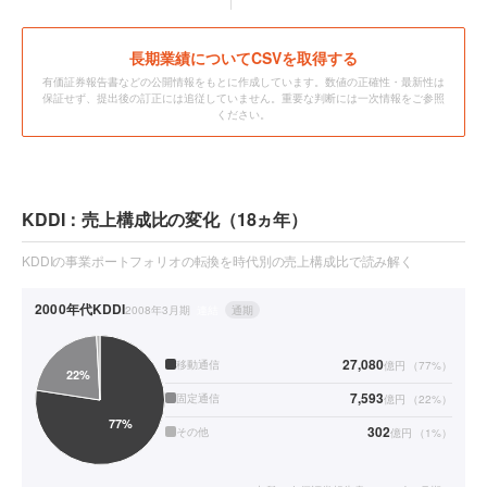
長期業績についてCSVを取得する
有価証券報告書などの公開情報をもとに作成しています。数値の正確性・最新性は
保証せず、提出後の訂正には追従していません。重要な判断には一次情報をご参照
ください。
KDDI：売上構成比の変化（18ヵ年）
KDDIの事業ポートフォリオの転換を時代別の売上構成比で読み解く
2000年代
KDDI
2008年3月期
連結
通期
27,080
移動通信
億円
（
77
%）
7,593
固定通信
億円
（
22
%）
302
その他
億円
（
1
%）