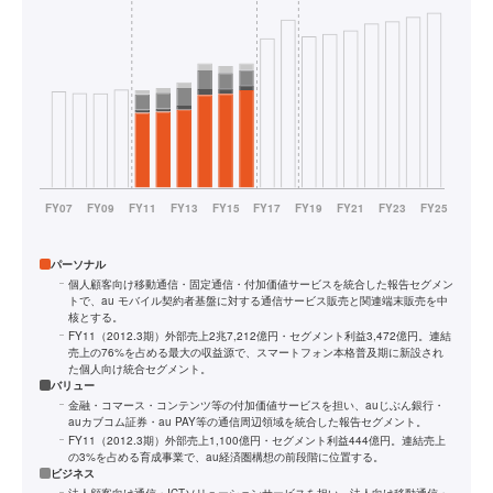
パーソナル
個人顧客向け移動通信・固定通信・付加価値サービスを統合した報告セグメン
トで、au モバイル契約者基盤に対する通信サービス販売と関連端末販売を中
核とする。
FY11（2012.3期）外部売上2兆7,212億円・セグメント利益3,472億円。連結
売上の76%を占める最大の収益源で、スマートフォン本格普及期に新設され
た個人向け統合セグメント。
バリュー
金融・コマース・コンテンツ等の付加価値サービスを担い、auじぶん銀行・
auカブコム証券・au PAY等の通信周辺領域を統合した報告セグメント。
FY11（2012.3期）外部売上1,100億円・セグメント利益444億円。連結売上
の3%を占める育成事業で、au経済圏構想の前段階に位置する。
ビジネス