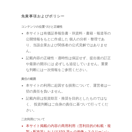
免責事項およびポリシー
コンテンツの位置づけと正確性
本サイトは有価証券報告書・IR資料・書籍・報道等の
公開情報をもとに作成した 個人の分析・整理であ
り、当該企業および関係者の公式見解ではありませ
ん。
記載内容の正確性・適時性は保証せず、提出後の訂正
や最新の開示には 必ずしも追従していません。重要
な判断には一次情報をご参照ください。
責任の範囲
本サイトの利用に起因する損害について、運営者は一
切の責任を負いません。
記載内容は投資助言・推奨を目的としたものではな
く、 投資判断はご自身の責任に基づいて行ってくだ
さい。
二次利用について
本サイト掲載の内容の商用利用（営利目的の転載・複
製・配布等）および
SNS 等への画像・スクリーンシ