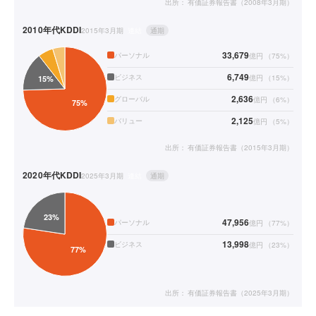
出所：
有価証券報告書（2008年3月期）
2010年代
KDDI
2015年3月期
連結
通期
33,679
パーソナル
億円
（
75
%）
6,749
ビジネス
億円
（
15
%）
2,636
グローバル
億円
（
6
%）
2,125
バリュー
億円
（
5
%）
出所：
有価証券報告書（2015年3月期）
2020年代
KDDI
2025年3月期
連結
通期
47,956
パーソナル
億円
（
77
%）
13,998
ビジネス
億円
（
23
%）
出所：
有価証券報告書（2025年3月期）