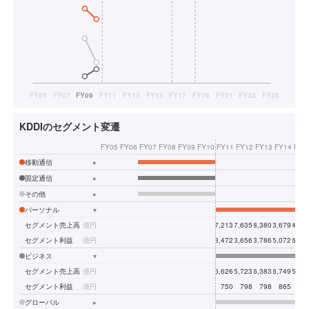
KDDIのセグメント変遷
FY05
FY06
FY07
FY08
FY09
FY10
FY11
FY12
FY13
FY14
FY1
移動通信
▸
固定通信
▸
その他
▸
パーソナル
▾
セグメント売上高
億円
27,213
27,635
28,380
33,679
34,06
セグメント利益
億円
3,472
3,656
3,786
5,072
6,04
ビジネス
▾
セグメント売上高
億円
5,626
5,723
6,383
6,749
5,61
セグメント利益
億円
750
798
798
865
84
グローバル
▸