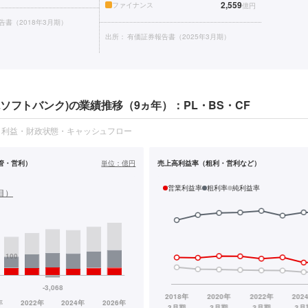
2,559
ファイナンス
億円
告書（2018年3月期）
出所：
有価証券報告書（2025年3月期）
ソフトバンク)の業績推移（9ヵ年）：PL・BS・CF
・利益・財政状態・キャッシュフロー
管・営利）
単位：
億円
売上高利益率（粗利・営利など）
営業利益率
粗利率
純利益率
目）