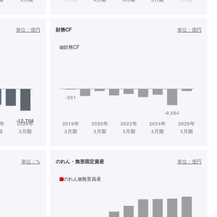
単位：
億円
財務CF
単位：
億円
財務CF
単位：
%
のれん・無形固定資産
単位：
億円
のれん
無形資産