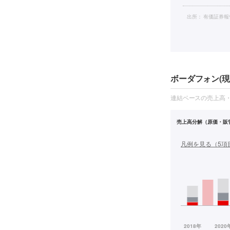
出所：
有価証券報
ボーダフォン(現
連結ベースの売上高
売上高分解（原価・販
凡例を見る（
5
項