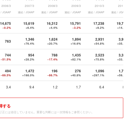
2006/3
2007/3
2008/3
2009/3
2010/3
2011/3
/ JGAAP
連結 / JGAAP
連結 / JGAAP
連結 / JGAAP
連結 / JGAAP
連結 / JGAAP
14,675
15,619
16,312
15,791
17,238
19,711
−0.2%
+6.4%
+4.4%
−3.2%
+9.2%
+14.3%
1,346
1,624
1,894
2,931
3,974
763
+76.4%
+20.7%
+16.6%
+54.8%
+35.6%
744
954
788
1,435
2,523
3,365
−51.5%
+28.2%
−17.4%
+82.1%
+75.8%
+33.4%
494
1,472
196
276
1,096
1,746
−69.5%
+198.0%
−86.7%
+40.8%
+297.1%
+59.3%
3.4
9.4
1.2
1.7
6.4
8.9
得する
訂正には追従していません。重要な判断には一次情報をご参照ください。