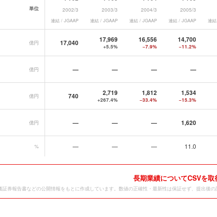
単位
2002/3
2003/3
2004/3
2005/3
連結 / JGAAP
連結 / JGAAP
連結 / JGAAP
連結 / JGAAP
連結 
トバンク)
の長期業績データ一覧
17,969
16,556
14,700
17,040
億円
+5.5%
−7.9%
−11.2%
—
—
—
—
億円
2,719
1,812
1,534
740
億円
+267.4%
−33.4%
−15.3%
—
—
—
1,620
億円
—
—
—
11.0
%
長期業績についてCSVを取
価証券報告書などの公開情報をもとに作成しています。数値の正確性・最新性は保証せず、提出後の