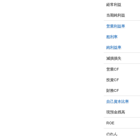
経常利益
当期純利益
営業利益率
粗利率
純利益率
減損損失
営業CF
投資CF
財務CF
自己資本比率
現預金残高
ROE
のれん