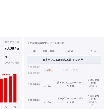
直近の
売上高
長期業績を構成するデータの出所
イル
70,387
億
年
連単・基準
商号
出所
円
日本テレコム
が株式上場
（
1994
年）
2026年3月期
1994年3月
↓
日本テレコム
—
欠落
2001年3月
有価証券報
連結
日本テレコムホールディ
告書
2002年3月
ングス
JGAAP
（
PDFベー
ス
）
有価証券報
連結
ボーダフォンホールディ
告書
2003年3月
ングス
JGAAP
（
PDFベー
ス
）