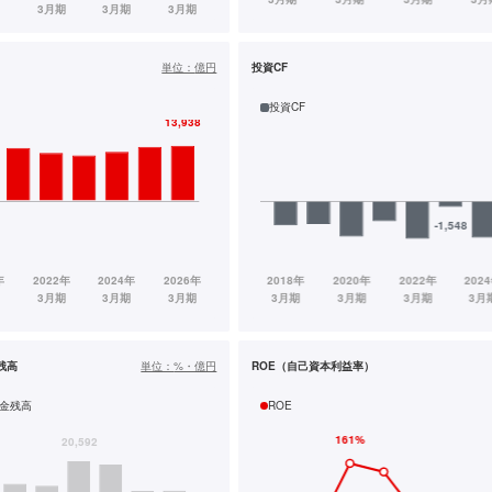
単位：
億円
投資CF
投資CF
残高
単位：
%・億円
ROE（自己資本利益率）
金残高
ROE