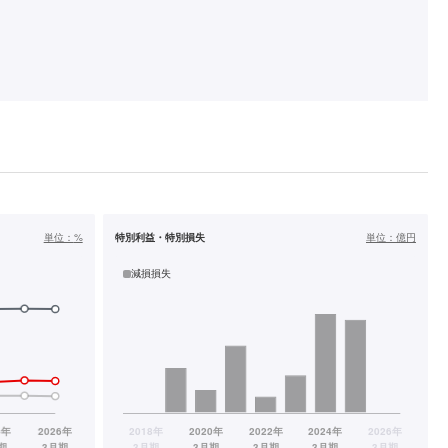
単位：
%
特別利益・特別損失
単位：
億円
減損損失