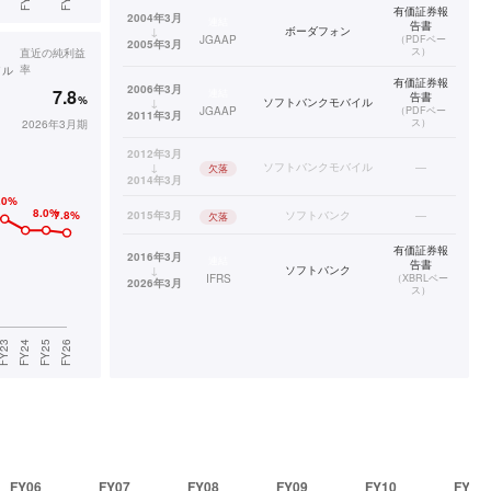
有価証券報
2004年3月
連結
告書
↓
ボーダフォン
JGAAP
（
PDFベー
2005年3月
ス
）
直近の
純利益
率
イル
有価証券報
2006年3月
7.8
連結
告書
%
↓
ソフトバンクモバイル
JGAAP
（
PDFベー
2011年3月
ス
）
2026年3月期
2012年3月
↓
ソフトバンクモバイル
—
欠落
2014年3月
2015年3月
ソフトバンク
—
欠落
有価証券報
2016年3月
連結
告書
↓
ソフトバンク
IFRS
（
XBRLベー
2026年3月
ス
）
FY06
FY07
FY08
FY09
FY10
FY11