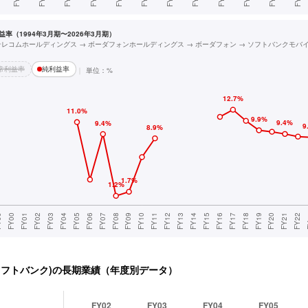
率（1994年3月期〜2026年3月期）
テレコムホールディングス → ボーダフォンホールディングス → ボーダフォン → ソフトバンクモバ
常利益率
純利益率
単位：%
フトバンク)
の長期業績（年度別データ）
FY02
FY03
FY04
FY05