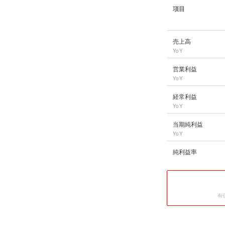
項目
ボーダフォン(現ソフ
売上高
YoY
営業利益
YoY
経常利益
YoY
当期純利益
YoY
純利益率
有