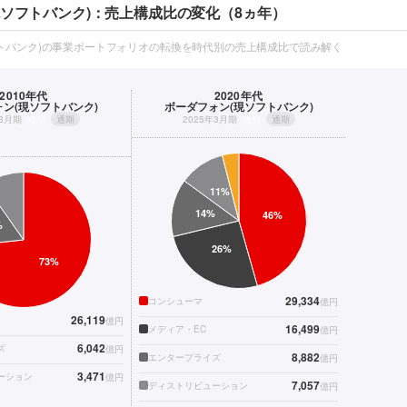
現ソフトバンク)：売上構成比の変化（8ヵ年）
トバンク)の事業ポートフォリオの転換を時代別の売上構成比で読み解く
2010年代
2020年代
ン(現ソフトバンク)
ボーダフォン(現ソフトバンク)
年3月期
連結
通期
2025年3月期
連結
通期
29,334
コンシューマ
億円
26,119
億円
16,499
メディア・EC
億円
6,042
ズ
億円
8,882
エンタープライズ
億円
3,471
ーション
億円
7,057
ディストリビューション
億円