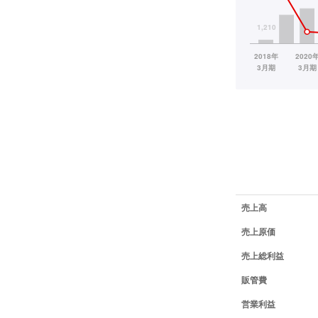
業績データ一覧
売上高
売上原価
売上総利益
販管費
営業利益