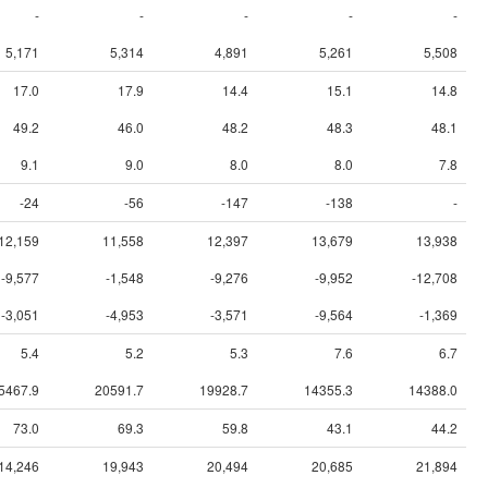
-
-
-
-
-
5,171
5,314
4,891
5,261
5,508
17.0
17.9
14.4
15.1
14.8
49.2
46.0
48.2
48.3
48.1
9.1
9.0
8.0
8.0
7.8
-24
-56
-147
-138
-
12,159
11,558
12,397
13,679
13,938
-9,577
-1,548
-9,276
-9,952
-12,708
-3,051
-4,953
-3,571
-9,564
-1,369
5.4
5.2
5.3
7.6
6.7
5467.9
20591.7
19928.7
14355.3
14388.0
73.0
69.3
59.8
43.1
44.2
14,246
19,943
20,494
20,685
21,894