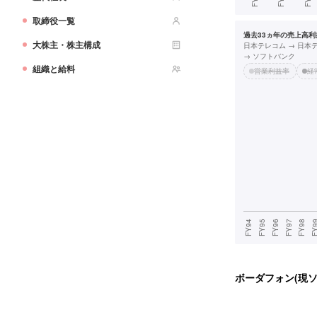
取締役一覧
過去33ヵ年の売上高利益
大株主・株主構成
日本テレコム → 日本
→ ソフトバンク
組織と給料
営業利益率
経
ボーダフォン(現ソ