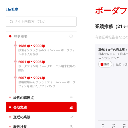
ボーダフ
The社史
業績推移（21ヵ
歴史概要
有価証券報告書など
1986
年〜
2000
年
過去33ヵ年の売上高（1
鉄道インフラからJ-フォンへ ── ボーダフォ
日本テレコム → 日本
ン傘下入り前夜
→ ソフトバンク
2001
年〜
2006
年
連結
単位：
億
ボーダフォン時代 ── グローバル端末戦略の
挫折
2007
年〜
2024
年
価格破壊からプラットフォームへ ── ボーダ
フォンを継いだソフトバンク
経営の転換点
長期業績
直近の業績
歴代社長