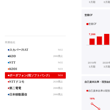
営業CF
営業CF
同業他社
スカパーJSAT
9412
KDD
2000廃止
NTT
9432
KDDI
9433
ボーダフォン(現ソフトバンク)
9434
NTTドコモ
自己資本比率・現預金
2020廃止
第二電電
2000廃止
自己資本比率
現預
日本移動通信
2000廃止