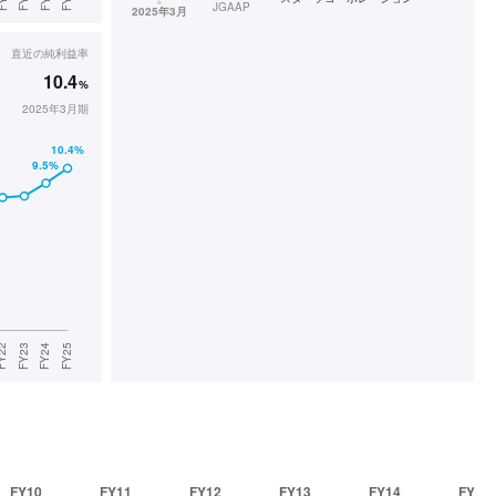
JGAAP
2025年3月
直近の
純利益率
10.4
%
2025年3月期
FY10
FY11
FY12
FY13
FY14
FY15