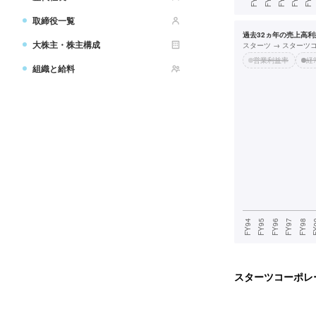
取締役一覧
過去32ヵ年の売上高利益
大株主・株主構成
スターツ → スターツ
営業利益率
経
組織と給料
スターツコーポレ