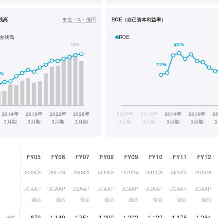
残高
単位：
%・億円
ROE（自己資本利益率）
金残高
ROE
FY05
FY06
FY07
FY08
FY09
FY10
FY11
FY12
2006/3
2007/3
2008/3
2009/3
2010/3
2011/3
2012/3
2013/3
JGAAP
JGAAP
JGAAP
JGAAP
JGAAP
JGAAP
JGAAP
JGAAP
連結
連結
連結
連結
連結
連結
連結
連結
879
1,149
1,351
1,200
1,202
1,122
1,178
1,284