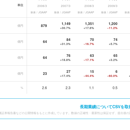
単位
2006/3
2007/3
2008/3
2009/3
単体 / JGAAP
単体 / JGAAP
単体 / JGAAP
単体 / JGAAP
単体 
ション
の長期業績データ一覧
1,149
1,351
1,200
879
億円
+30.7%
+17.6%
−11.2%
84
70
74
64
億円
+31.3%
−16.7%
+5.7%
76
63
65
64
億円
+18.8%
−17.1%
+3.2%
27
15
6
23
億円
+17.4%
−44.4%
−60.0%
2.6
2.3
1.1
0.5
%
長期業績についてCSVを取
価証券報告書などの公開情報をもとに作成しています。数値の正確性・最新性は保証せず、提出後の