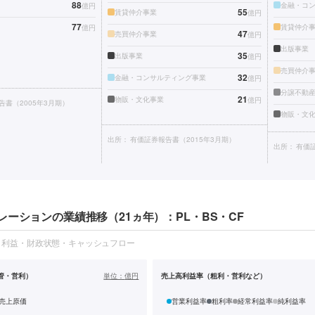
88
金融・コ
億円
55
賃貸仲介事業
億円
77
賃貸仲介
億円
47
売買仲介事業
億円
出版事業
35
出版事業
億円
売買仲介
32
金融・コンサルティング事業
億円
分譲不動
21
物販・文化事業
億円
告書（2005年3月期）
物販・文
出所：
有価証券報告書（2015年3月期）
出所：
有価証
ーションの業績推移（21ヵ年）：PL・BS・CF
・利益・財政状態・キャッシュフロー
管・営利）
単位：
億円
売上高利益率（粗利・営利など）
売上原価
営業利益率
粗利率
経常利益率
純利益率