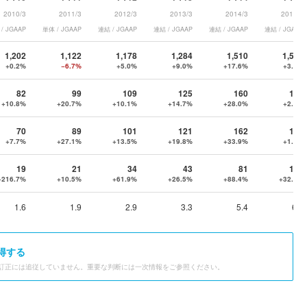
2010/3
2011/3
2012/3
2013/3
2014/3
2015/3
/ JGAAP
単体 / JGAAP
連結 / JGAAP
連結 / JGAAP
連結 / JGAAP
連結 / JGAAP
1,202
1,122
1,178
1,284
1,510
1,568
+0.2%
−6.7%
+5.0%
+9.0%
+17.6%
+3.8%
82
99
109
125
160
164
+10.8%
+20.7%
+10.1%
+14.7%
+28.0%
+2.5%
70
89
101
121
162
164
+7.7%
+27.1%
+13.5%
+19.8%
+33.9%
+1.2%
19
21
34
43
81
107
+216.7%
+10.5%
+61.9%
+26.5%
+88.4%
+32.1%
1.6
1.9
2.9
3.3
5.4
6.8
得する
訂正には追従していません。重要な判断には一次情報をご参照ください。