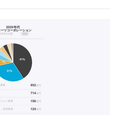
2020年代
ターツコーポレーション
025年3月期
連結
通期
952
理事業
億円
714
億円
156
レジャー事業
億円
124
援・保育事業
億円