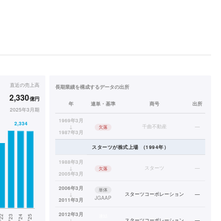
直近の
売上高
長期業績を構成するデータの出所
2,330
億円
年
連単・基準
商号
出所
2025年3月期
1969年3月
↓
千曲不動産
—
欠落
1987年3月
スターツ
が株式上場
（
1994
年）
1988年3月
↓
スターツ
—
欠落
2005年3月
2006年3月
単体
↓
スターツコーポレーション
—
JGAAP
2011年3月
2012年3月
連結
↓
スターツコーポレーション
—