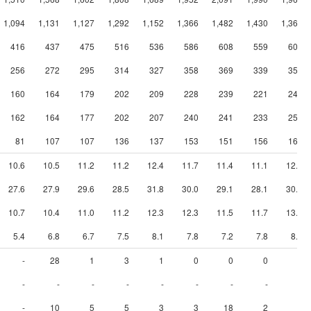
1,094
1,131
1,127
1,292
1,152
1,366
1,482
1,430
1,365
416
437
475
516
536
586
608
559
601
256
272
295
314
327
358
369
339
359
160
164
179
202
209
228
239
221
242
162
164
177
202
207
240
241
233
258
81
107
107
136
137
153
151
156
168
10.6
10.5
11.2
11.2
12.4
11.7
11.4
11.1
12.3
27.6
27.9
29.6
28.5
31.8
30.0
29.1
28.1
30.6
10.7
10.4
11.0
11.2
12.3
12.3
11.5
11.7
13.1
5.4
6.8
6.7
7.5
8.1
7.8
7.2
7.8
8.5
-
28
1
3
1
0
0
0
4
-
-
-
-
-
-
-
-
-
-
10
5
5
3
3
18
2
6