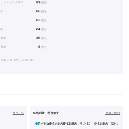
89
ンサルティング事業
億円
86
事業
億円
85
億円
84
事業
億円
30
産事業
億円
9
化事業
億円
券報告書（2025年3月期）
単位：
%
特別利益・特別損失
単位：
億円
特別利益
特別損失
特別損失（そのほか）
特別損失（減損）