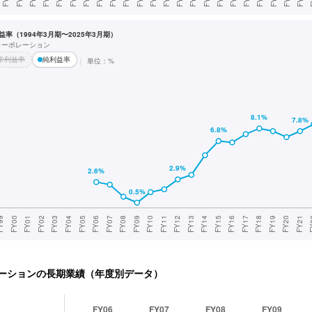
率（1994年3月期〜2025年3月期）
コーポレーション
常利益率
純利益率
単位：%
ーション
の長期業績（年度別データ）
FY06
FY07
FY08
FY09