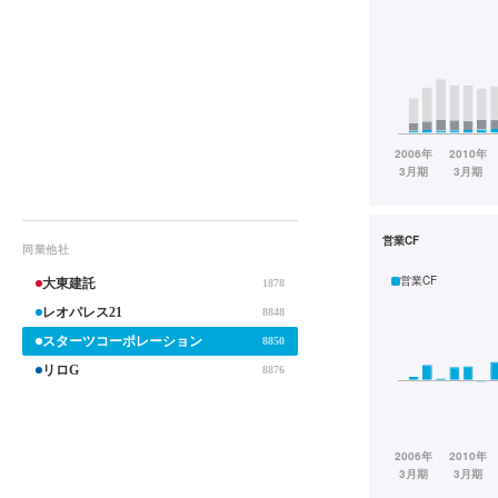
営業CF
同業他社
営業CF
大東建託
1878
レオパレス21
8848
スターツコーポレーション
8850
リロG
8876