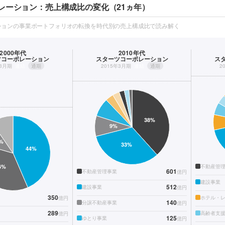
レーション：売上構成比の変化（21ヵ年）
ションの事業ポートフォリオの転換を時代別の売上構成比で読み解く
2000年代
2010年代
ツコーポレーション
スターツコーポレーション
ス
年3月期
連結
通期
2015年3月期
連結
通期
2
不動産管
601
不動産管理事業
億円
建設事業
512
建設事業
億円
350
ホテル・
億円
140
分譲不動産事業
億円
289
高齢者支
億円
125
ゆとり事業
億円