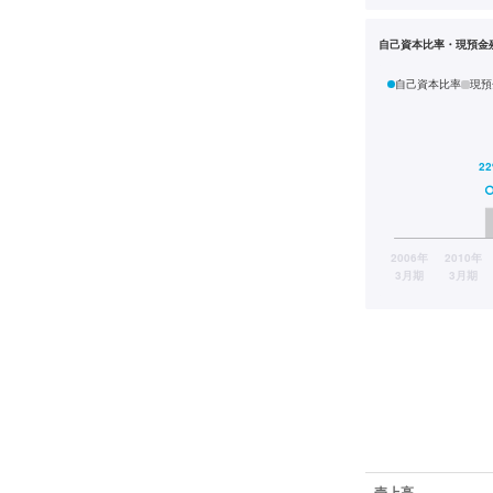
自己資本比率・現預金
自己資本比率
現預
業績データ一覧
売上高