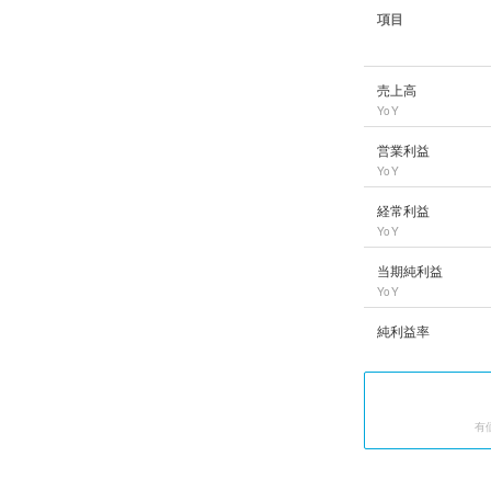
項目
スターツコーポレー
売上高
YoY
営業利益
YoY
経常利益
YoY
当期純利益
YoY
純利益率
有