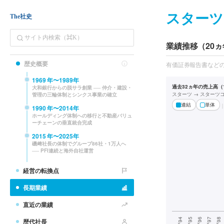
スターツ
The社史
業績推移（20ヵ
歴史概要
有価証券報告書など
1969
年〜
1989
年
過去32ヵ年の売上高（1
大和銀行からの脱サラ創業 ── 仲介・建設・
スターツ → スターツ
管理の三輪体制とシンクス事業の確立
連結
単体
1990
年〜
2014
年
ホールディング体制への移行と不動産バリュ
ーチェーンの垂直統合完成
2015
年〜
2025
年
磯﨑社長の体制でグループ86社・1万人へ
── PFI連続と海外自社運営
経営の転換点
長期業績
直近の業績
歴代社長