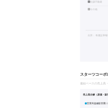
分譲不動産
その他
出所：
有価証券報
スターツコーポレ
連結ベースの売上高
売上高分解（原価・販
営業利益
販管費