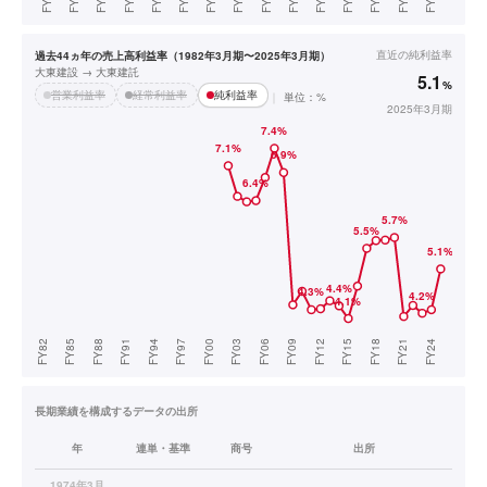
直近の
純利益率
過去44ヵ年の売上高利益率（1982年3月期〜2025年3月期）
大東建設 → 大東建託
5.1
%
営業利益率
経常利益率
純利益率
単位：%
2025年3月期
長期業績を構成するデータの出所
年
連単・基準
商号
出所
1974年3月