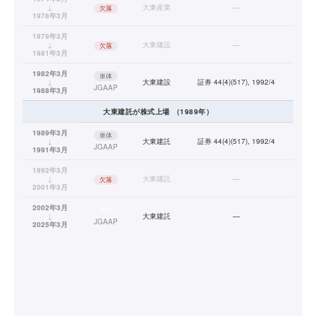
↓
大東産業
—
欠落
1978年3月
1979年3月
↓
大東建設
—
欠落
1981年3月
1982年3月
単体
↓
大東建設
証券 44(4)(517), 1992/4
JGAAP
1988年3月
大東建託
が株式上場
（
1989
年）
1989年3月
単体
↓
大東建託
証券 44(4)(517), 1992/4
JGAAP
1991年3月
1992年3月
↓
大東建託
—
欠落
2001年3月
2002年3月
連結
↓
大東建託
—
JGAAP
2025年3月