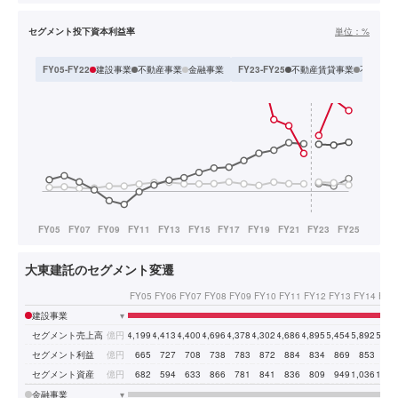
セグメント投下資本利益率
単位：
%
建設事業
不動産事業
金融事業
不動産賃貸事業
不動産開
FY05-FY22
FY23-FY25
大東建託のセグメント変遷
FY05
FY06
FY07
FY08
FY09
FY10
FY11
FY12
FY13
FY14
FY1
建設事業
▾
セグメント売上高
億円
4,199
4,413
4,400
4,696
4,378
4,302
4,686
4,895
5,454
5,892
5,95
セグメント利益
億円
665
727
708
738
783
872
884
834
869
853
90
セグメント資産
億円
682
594
633
866
781
841
836
809
949
1,036
1,05
金融事業
▾