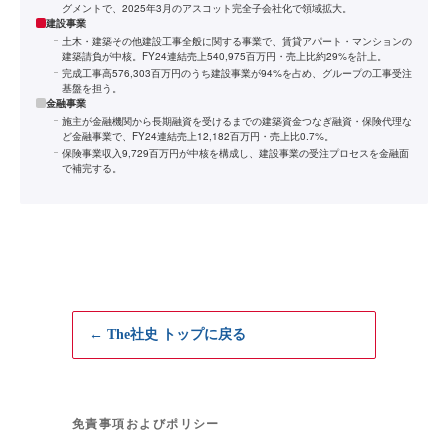
グメントで、2025年3月のアスコット完全子会社化で領域拡大。
建設事業
土木・建築その他建設工事全般に関する事業で、賃貸アパート・マンションの
建築請負が中核。FY24連結売上540,975百万円・売上比約29%を計上。
完成工事高576,303百万円のうち建設事業が94%を占め、グループの工事受注
基盤を担う。
金融事業
施主が金融機関から長期融資を受けるまでの建築資金つなぎ融資・保険代理な
ど金融事業で、FY24連結売上12,182百万円・売上比0.7%。
保険事業収入9,729百万円が中核を構成し、建設事業の受注プロセスを金融面
で補完する。
← The社史 トップに戻る
免責事項およびポリシー