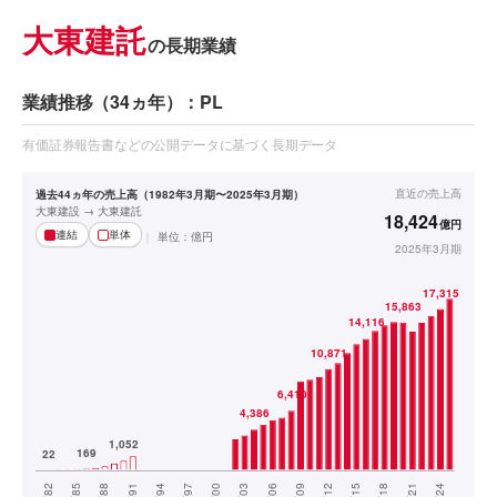
大東建託
の長期業績
業績推移（34ヵ年）：PL
有価証券報告書などの公開データに基づく長期データ
直近の
売上高
過去44ヵ年の売上高（1982年3月期〜2025年3月期）
大東建設 → 大東建託
18,424
億円
連結
単体
単位：
億円
2025年3月期