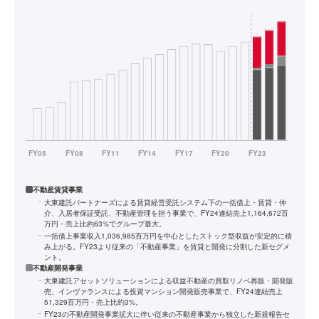
不動産賃貸事業
大東建託パートナーズによる賃貸経営受託システム下の一括借上・賃貸・仲
介、入居者保証受託、不動産管理を担う事業で、FY24連結売上1,164,672百
万円・売上比約63%でグループ最大。
一括借上事業収入1,036,985百万円を中心としたストック型収益が安定的に積
み上がる。FY23より従来の「不動産事業」を賃貸と開発に分割した新セグメ
ント。
不動産開発事業
大東建託アセットソリューションによる収益不動産の買取リノベ再販・開発販
売、インヴァランスによる投資マンション開発販売事業で、FY24連結売上
51,329百万円・売上比約3%。
FY23の不動産開発事業拡大に伴い従来の不動産事業から独立した新規報告セ