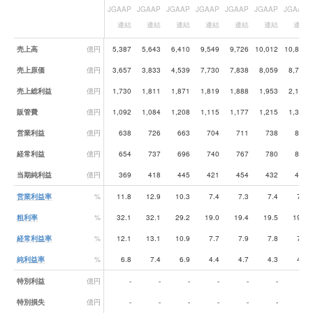
JGAAP
JGAAP
JGAAP
JGAAP
JGAAP
JGAAP
JGAAP
連結
連結
連結
連結
連結
連結
連結
業績データ一覧
売上高
億円
5,387
5,643
6,410
9,549
9,726
10,012
10,871
売上原価
億円
3,657
3,833
4,539
7,730
7,838
8,059
8,730
売上総利益
億円
1,730
1,811
1,871
1,819
1,888
1,953
2,141
販管費
億円
1,092
1,084
1,208
1,115
1,177
1,215
1,322
営業利益
億円
638
726
663
704
711
738
820
経常利益
億円
654
737
696
740
767
780
842
当期純利益
億円
369
418
445
421
454
432
471
営業利益率
%
11.8
12.9
10.3
7.4
7.3
7.4
7.5
粗利率
%
32.1
32.1
29.2
19.0
19.4
19.5
19.7
経常利益率
%
12.1
13.1
10.9
7.7
7.9
7.8
7.7
純利益率
%
6.8
7.4
6.9
4.4
4.7
4.3
4.3
特別利益
億円
-
-
-
-
-
-
-
特別損失
億円
-
-
-
-
-
-
-