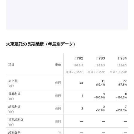
大東建託
の長期業績（年度別データ）
FY82
FY83
FY84
項目
単位
1982/3
1983/3
1984/3
単体 / JGAAP
単体 / JGAAP
単体 / JGAAP
単
大東建託
の長期業績データ一覧
売上高
41
77
億円
22
+86.4%
+87.8%
YoY
営業利益
4
8
億円
1
+300.0%
+100.0%
YoY
経常利益
3
7
億円
2
+50.0%
+133.3%
YoY
当期純利益
億円
—
—
—
YoY
純利益率
%
—
—
—