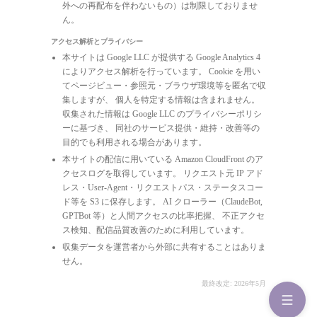
外への再配布を伴わないもの）は制限しておりませ
ん。
アクセス解析とプライバシー
本サイトは Google LLC が提供する Google Analytics 4
によりアクセス解析を行っています。 Cookie を用い
てページビュー・参照元・ブラウザ環境等を匿名で収
集しますが、 個人を特定する情報は含まれません。
収集された情報は Google LLC のプライバシーポリシ
ーに基づき、 同社のサービス提供・維持・改善等の
目的でも利用される場合があります。
本サイトの配信に用いている Amazon CloudFront のア
クセスログを取得しています。 リクエスト元 IP アド
レス・User-Agent・リクエストパス・ステータスコー
ド等を S3 に保存します。 AI クローラー（ClaudeBot,
GPTBot 等）と人間アクセスの比率把握、 不正アクセ
ス検知、配信品質改善のために利用しています。
収集データを運営者から外部に共有することはありま
せん。
最終改定: 2026年5月