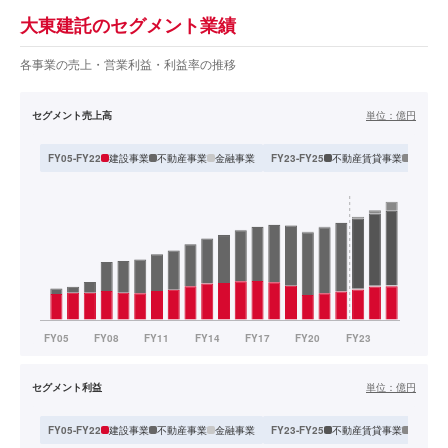
大東建託のセグメント業績
各事業の売上・営業利益・利益率の推移
セグメント売上高
単位：
億円
建設事業
不動産事業
金融事業
不動産賃貸事業
不動産
FY05-FY22
FY23-FY25
セグメント利益
単位：
億円
建設事業
不動産事業
金融事業
不動産賃貸事業
不動産
FY05-FY22
FY23-FY25