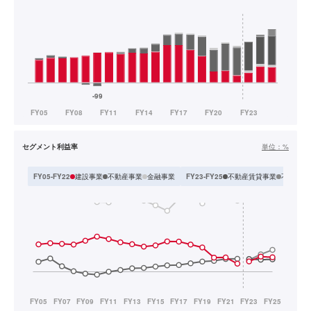
セグメント利益率
単位：
%
建設事業
不動産事業
金融事業
不動産賃貸事業
不動産開
FY05-FY22
FY23-FY25