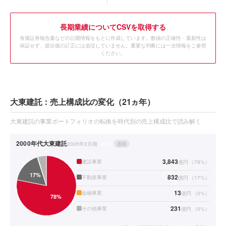
長期業績についてCSVを取得する
有価証券報告書などの公開情報をもとに作成しています。数値の正確性・最新性は
保証せず、提出後の訂正には追従していません。重要な判断には一次情報をご参照
ください。
大東建託：売上構成比の変化（21ヵ年）
大東建託の事業ポートフォリオの転換を時代別の売上構成比で読み解く
2000年代
大東建託
2005年3月期
連結
通期
3,843
建設事業
億円
（
78
%）
832
不動産事業
億円
（
17
%）
13
金融事業
億円
（
0
%）
231
その他事業
億円
（
5
%）