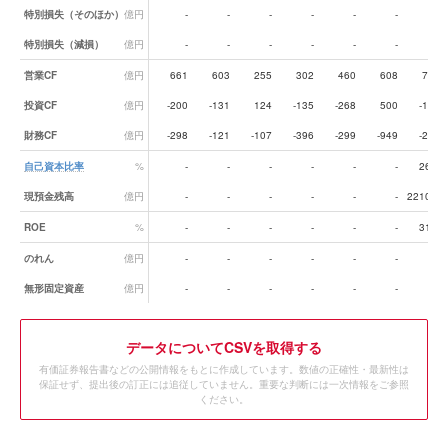
特別損失（そのほか）
億円
-
-
-
-
-
-
-
特別損失（減損）
億円
-
-
-
-
-
-
-
営業CF
億円
661
603
255
302
460
608
778
投資CF
億円
-200
-131
124
-135
-268
500
-114
財務CF
億円
-298
-121
-107
-396
-299
-949
-295
自己資本比率
%
-
-
-
-
-
-
26.7
現預金残高
億円
-
-
-
-
-
-
2210.9
ROE
%
-
-
-
-
-
-
31.0
のれん
億円
-
-
-
-
-
-
-
無形固定資産
億円
-
-
-
-
-
-
-
データ
についてCSVを取得する
有価証券報告書などの公開情報をもとに作成しています。数値の正確性・最新性は
保証せず、提出後の訂正には追従していません。重要な判断には一次情報をご参照
ください。