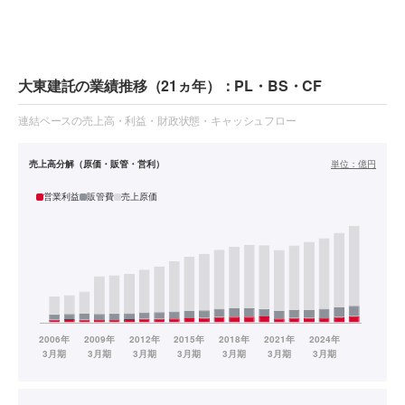
大東建託の業績推移（21ヵ年）：PL・BS・CF
連結ベースの売上高・利益・財政状態・キャッシュフロー
売上高分解（原価・販管・営利）
単位：
億円
営業利益
販管費
売上原価