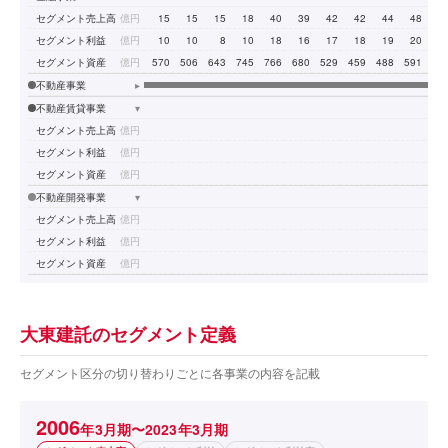
セグメント売上高
億円
15
15
15
18
40
39
42
42
44
48
5
セグメント利益
億円
10
10
8
10
18
16
17
18
19
20
2
セグメント資産
億円
570
506
643
745
766
680
529
459
488
591
65
不動産事業
▸
不動産賃貸事業
▾
セグメント売上高
億円
セグメント利益
億円
セグメント資産
億円
不動産開発事業
▾
セグメント売上高
億円
セグメント利益
億円
セグメント資産
億円
大東建託のセグメント定義
セグメント区分の切り替わりごとに各事業の内容を記載
2006
年3月期〜2023年3月期