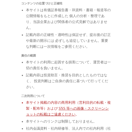
コンテンツの位置づけと正確性
本サイトは有価証券報告書・IR資料・書籍・報道等の
公開情報をもとに作成した 個人の分析・整理であ
り、当該企業および関係者の公式見解ではありませ
ん。
記載内容の正確性・適時性は保証せず、提出後の訂正
や最新の開示には 必ずしも追従していません。重要
な判断には一次情報をご参照ください。
責任の範囲
本サイトの利用に起因する損害について、運営者は一
切の責任を負いません。
記載内容は投資助言・推奨を目的としたものではな
く、 投資判断はご自身の責任に基づいて行ってくだ
さい。
二次利用について
本サイト掲載の内容の商用利用（営利目的の転載・複
製・配布等）および
SNS 等への画像・スクリーンシ
ョットの転載はご遠慮ください
。
本サイトへのリンクは制限しておりません。
社内会議資料・社内研修等、法人内での社内利用（社