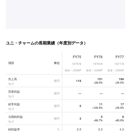
ユニ・チャーム
の長期業績（年度別データ）
FY75
FY76
FY77
項目
単位
1975/9
1976/9
1977/9
単体 / JGAAP
単体 / JGAAP
単体 / JGAAP
単
ユニ・チャーム
の長期業績データ一覧
売上高
151
188
億円
118
+28.0%
+24.5%
YoY
営業利益
億円
—
—
—
YoY
経常利益
11
17
億円
5
+120.0%
+54.5%
YoY
当期純利益
5
8
億円
3
+66.7%
+60.0%
YoY
純利益率
%
2.5
3.3
4.3