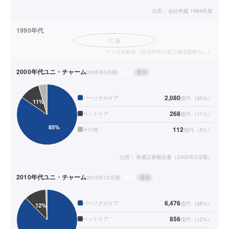
出所：
会社年鑑 1986年版
1990年代
欠落
データ未取得（該当年代の売上構成資料なし）
2000年代
ユニ・チャーム
2005年3月期
連結
通期
2,080
パーソナルケア
億円
（
85
%）
268
ペットケア
億円
（
11
%）
112
その他
億円
（
5
%）
出所：
有価証券報告書（2005年3月期）
2010年代
ユニ・チャーム
2015年12月期
連結
通期
6,476
パーソナルケア
億円
（
88
%）
856
ペットケア
億円
（
12
%）