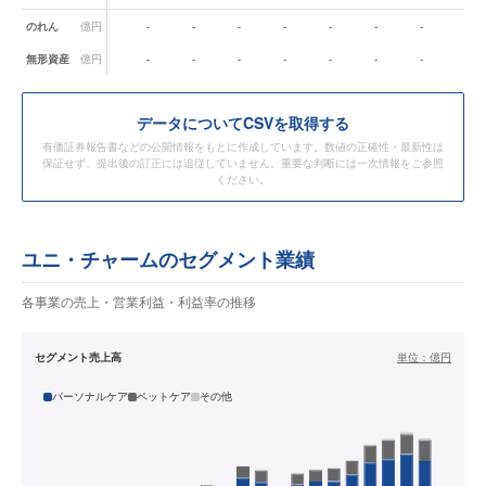
のれん
億円
-
-
-
-
-
-
-
-
無形資産
億円
-
-
-
-
-
-
-
-
データ
についてCSVを取得する
有価証券報告書などの公開情報をもとに作成しています。数値の正確性・最新性は
保証せず、提出後の訂正には追従していません。重要な判断には一次情報をご参照
ください。
ユニ・チャームのセグメント業績
各事業の売上・営業利益・利益率の推移
セグメント売上高
単位：
億円
パーソナルケア
ペットケア
その他