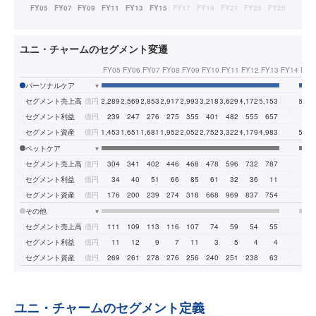
ユニ・チャームのセグメント変遷
FY05
FY06
FY07
FY08
FY09
FY10
FY11
FY12
FY13
FY14
FY1
パーソナルケア
▾
セグメント売上高
億円
2,289
2,569
2,853
2,917
2,993
3,218
3,629
4,172
5,153
6,47
セグメント利益
億円
239
247
276
275
355
401
482
555
657
76
セグメント資産
億円
1,453
1,651
1,681
1,952
2,052
2,752
3,322
4,179
4,983
5,86
ペットケア
▾
セグメント売上高
億円
304
341
402
446
468
478
596
732
787
85
セグメント利益
億円
34
40
51
66
85
61
32
36
11
3
セグメント資産
億円
176
200
239
274
318
668
969
837
754
68
その他
▾
セグメント売上高
億円
111
109
113
116
107
74
59
54
55
5
セグメント利益
億円
11
12
9
7
11
3
5
4
4
セグメント資産
億円
269
261
278
276
256
240
251
238
63
4
ユニ・チャームのセグメント定義