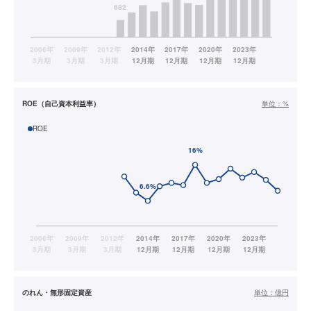
ROE（自己資本利益率）
単位：
%
ROE
のれん・無形固定資産
単位：
億円