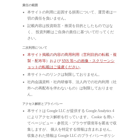
責任の範囲
本サイトの利用に起因する損害について、運営者は一
切の責任を負いません。
記載内容は投資助言・推奨を目的としたものではな
く、 投資判断はご自身の責任に基づいて行ってくだ
さい。
二次利用について
本サイト掲載の内容の商用利用（営利目的の転載・複
製・配布等）および
SNS 等への画像・スクリーンシ
ョットの転載はご遠慮ください
。
本サイトへのリンクは制限しておりません。
社内会議資料・社内研修等、法人内での社内利用（社
外への再配布を伴わないもの）は制限しておりませ
ん。
アクセス解析とプライバシー
本サイトは Google LLC が提供する Google Analytics 4
によりアクセス解析を行っています。 Cookie を用い
てページビュー・参照元・ブラウザ環境等を匿名で収
集しますが、 個人を特定する情報は含まれません。
収集された情報は Google LLC のプライバシーポリシ