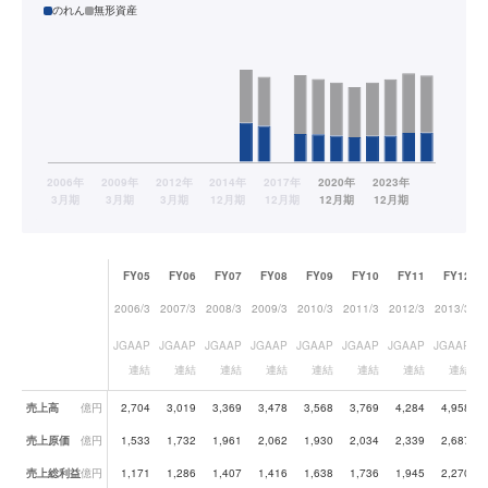
のれん
無形資産
FY05
FY06
FY07
FY08
FY09
FY10
FY11
FY12
2006/3
2007/3
2008/3
2009/3
2010/3
2011/3
2012/3
2013/3
2
JGAAP
JGAAP
JGAAP
JGAAP
JGAAP
JGAAP
JGAAP
JGAAP
連結
連結
連結
連結
連結
連結
連結
連結
業績データ一覧
売上高
億円
2,704
3,019
3,369
3,478
3,568
3,769
4,284
4,958
売上原価
億円
1,533
1,732
1,961
2,062
1,930
2,034
2,339
2,687
売上総利益
億円
1,171
1,286
1,407
1,416
1,638
1,736
1,945
2,270