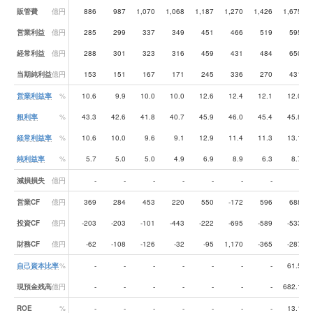
販管費
億円
886
987
1,070
1,068
1,187
1,270
1,426
1,675
営業利益
億円
285
299
337
349
451
466
519
595
経常利益
億円
288
301
323
316
459
431
484
650
当期純利益
億円
153
151
167
171
245
336
270
431
営業利益率
%
10.6
9.9
10.0
10.0
12.6
12.4
12.1
12.0
粗利率
%
43.3
42.6
41.8
40.7
45.9
46.0
45.4
45.8
経常利益率
%
10.6
10.0
9.6
9.1
12.9
11.4
11.3
13.1
純利益率
%
5.7
5.0
5.0
4.9
6.9
8.9
6.3
8.7
減損損失
億円
-
-
-
-
-
-
-
-
営業CF
億円
369
284
453
220
550
-172
596
688
投資CF
億円
-203
-203
-101
-443
-222
-695
-589
-533
財務CF
億円
-62
-108
-126
-32
-95
1,170
-365
-287
自己資本比率
%
-
-
-
-
-
-
-
61.5
現預金残高
億円
-
-
-
-
-
-
-
682.1
ROE
%
-
-
-
-
-
-
-
13.1