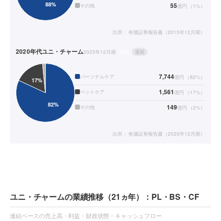
55
その他
億円
（
1
%）
出所：
有価証券報告書（2015年12月期）
2020年代
ユニ・チャーム
2025年12月期
連結
通期
7,744
パーソナルケア
億円
（
82
%）
1,561
ペットケア
億円
（
17
%）
149
その他
億円
（
2
%）
出所：
有価証券報告書（2025年12月期）
ユニ・チャームの業績推移（21ヵ年）：PL・BS・CF
連結ベースの売上高・利益・財政状態・キャッシュフロー