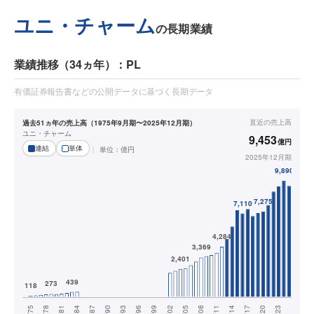
ユニ・チャーム
の長期業績
業績推移（34ヵ年）：PL
有価証券報告書などの公開データに基づく長期データ
直近の
売上高
過去51ヵ年の売上高（1975年9月期〜2025年12月期）
ユニ・チャーム
9,453
億円
連結
単体
単位：
億円
2025年12月期