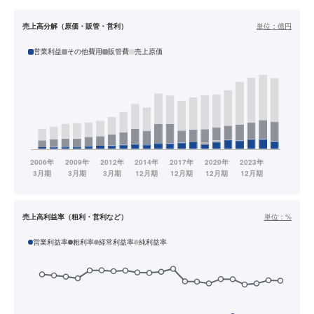
売上高分解（原価・販管・営利）
単位：
億円
営業利益
その他費用
販管費
売上原価
売上高利益率（粗利・営利など）
単位：
%
営業利益率
粗利率
経常利益率
純利益率