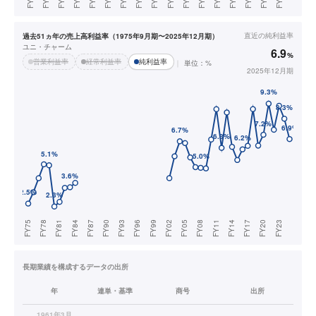
直近の
純利益率
過去51ヵ年の売上高利益率（1975年9月期〜2025年12月期）
ユニ・チャーム
6.9
%
営業利益率
経常利益率
純利益率
単位：%
2025年12月期
長期業績を構成するデータの出所
年
連単・基準
商号
出所
1961年3月