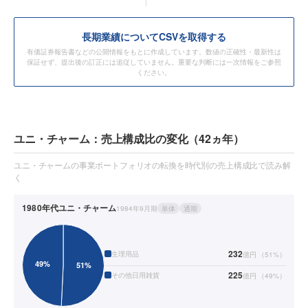
長期業績についてCSVを取得する
有価証券報告書などの公開情報をもとに作成しています。数値の正確性・最新性は
保証せず、提出後の訂正には追従していません。重要な判断には一次情報をご参照
ください。
ユニ・チャーム：売上構成比の変化（42ヵ年）
ユニ・チャームの事業ポートフォリオの転換を時代別の売上構成比で読み解
く
1980年代
ユニ・チャーム
1984年9月期
単体
通期
232
生理用品
億円
（
51
%）
225
その他日用雑貨
億円
（
49
%）