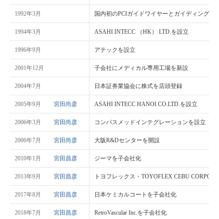
1992年3月
国内初のPCIガイドワイヤーとガイディングカ
1994年3月
ASAHI INTECC （HK） LTD.を設立
1996年9月
アテックを設立
2001年12月
子会社にメディカル専用工場を新設
2004年7月
日本証券業協会に株式を店頭登録
2005年9月
宮田尚彦
ASAHI INTECC HANOI CO.LTD.を設立
2006年3月
宮田尚彦
コンパスメッドインテグレーションを設立
2006年7月
宮田尚彦
大阪R&Dセンターを開設
2010年1月
宮田昌彦
ジーマを子会社化
2013年9月
宮田昌彦
トヨフレックス・TOYOFLEX CEBU CORPOR
2017年8月
宮田昌彦
日本ケミカルコートを子会社化
2018年7月
宮田昌彦
RetroVascular Inc.を子会社化