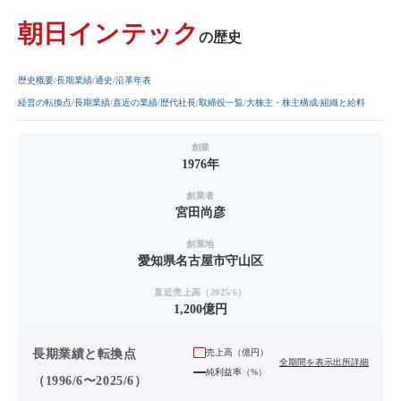
朝日インテック
の歴史
歴史概要
長期業績
通史
沿革年表
経営の転換点
長期業績
直近の業績
歴代社長
取締役一覧
大株主・株主構成
組織と給料
創業
1976年
創業者
宮田尚彦
創業地
愛知県名古屋市守山区
直近売上高（2025/6）
1,200億円
長期業績と転換点
売上高（
億円
）
全期間を表示
出所詳細
純利益率（%）
（1996/6〜2025/6）