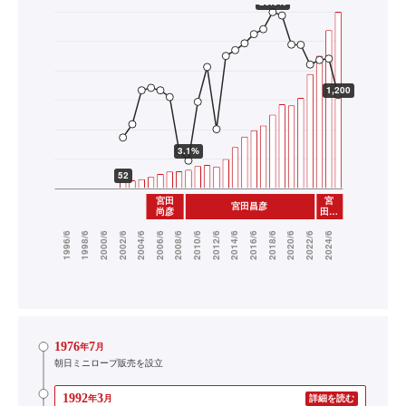
1976
7
年
月
朝日ミニロープ販売を設立
1992
3
年
月
詳細を読む