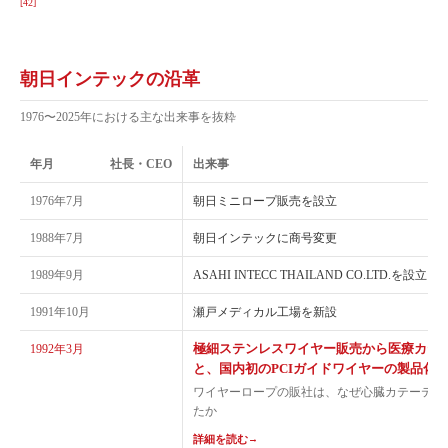
[42]
朝日インテックの沿革
1976〜2025年における主な出来事を抜粋
年月
社長・CEO
出来事
1976年7月
朝日ミニロープ販売を設立
1988年7月
朝日インテックに商号変更
1989年9月
ASAHI INTECC THAILAND CO.LTD.を設立
1991年10月
瀬戸メディカル工場を新設
極細ステンレスワイヤー販売から医療カテ
1992年3月
と、国内初のPCIガイドワイヤーの製品化
ワイヤーロープの販社は、なぜ心臓カテーテル
たか
詳細を読む
→