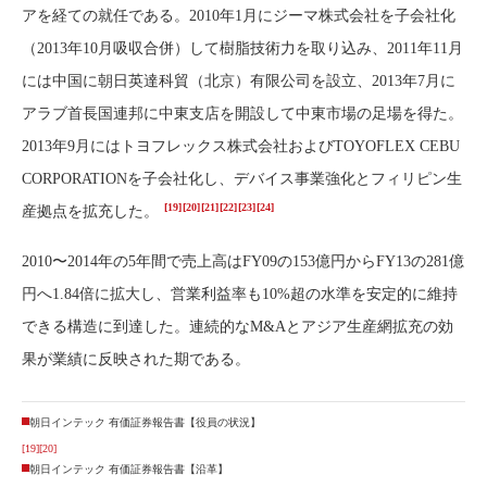
アを経ての就任である。2010年1月にジーマ株式会社を子会社化
（2013年10月吸収合併）して樹脂技術力を取り込み、2011年11月
には中国に朝日英達科貿（北京）有限公司を設立、2013年7月に
アラブ首長国連邦に中東支店を開設して中東市場の足場を得た。
2013年9月にはトヨフレックス株式会社およびTOYOFLEX CEBU
CORPORATIONを子会社化し、デバイス事業強化とフィリピン生
[19]
[20]
[21]
[22]
[23]
[24]
産拠点を拡充した。
2010〜2014年の5年間で売上高はFY09の153億円からFY13の281億
円へ1.84倍に拡大し、営業利益率も10%超の水準を安定的に維持
できる構造に到達した。連続的なM&Aとアジア生産網拡充の効
果が業績に反映された期である。
朝日インテック 有価証券報告書【役員の状況】
[19]
[20]
朝日インテック 有価証券報告書【沿革】