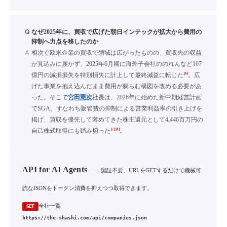
Q
なぜ2025年に、買収で広げた朝日インテックが拡大から費用の
抑制へ力点を移したのか
A
相次ぐ欧米企業の買収で領域は広がったものの、買収先の収益
が見込みに届かず、2025年6月期に海外子会社ののれんなど107
[6]
億円の減損損失を特別損失に計上して最終減益に転じた
。広
げた事業を抱え込んだまま費用が膨らむ構図を改める必要があ
った。そこで
宮田憲次
社長は、2026年に始めた新中期経営計画
でSGA、すなわち販管費の抑制による営業利益率の引き上げを
掲げ、買収を優先して薄めてきた株主還元として4,446百万円の
[7]
[8]
自己株式取得にも踏み切った
。
API for AI Agents
— 認証不要、URLをGETするだけで機械可
読なJSONをトークン消費を抑えつつ取得できます。
全社一覧
GET
https://the-shashi.com/api/companies.json