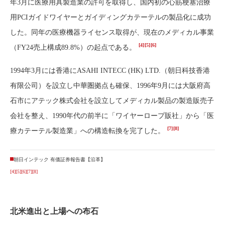
年3月に医療用具製造業の許可を取得し、国内初の心筋梗塞治療
用PCIガイドワイヤーとガイディングカテーテルの製品化に成功
した。同年の医療機器ライセンス取得が、現在のメディカル事業
[4]
[5]
[6]
（FY24売上構成89.8%）の起点である。
1994年3月には香港にASAHI INTECC (HK) LTD.（朝日科技香港
有限公司）を設立し中華圏拠点も確保、1996年9月には大阪府高
石市にアテック株式会社を設立してメディカル製品の製造販売子
会社を整え、1990年代の前半に「ワイヤーロープ販社」から「医
[7]
[8]
療カテーテル製造業」への構造転換を完了した。
朝日インテック 有価証券報告書【沿革】
[4]
[5]
[6]
[7]
[8]
北米進出と上場への布石