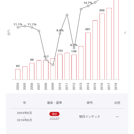
年
連単・基準
商号
出所
2004年6月
連結
↓
朝日インテック
—
JGAAP
2018年6月