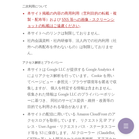
二次利用について
本サイト掲載の内容の商用利用（営利目的の転載・複
製・配布等）および
SNS 等への画像・スクリーンシ
ョットの転載はご遠慮ください
。
本サイトへのリンクは制限しておりません。
社内会議資料・社内研修等、法人内での社内利用（社
外への再配布を伴わないもの）は制限しておりませ
ん。
アクセス解析とプライバシー
本サイトは Google LLC が提供する Google Analytics 4
によりアクセス解析を行っています。 Cookie を用い
てページビュー・参照元・ブラウザ環境等を匿名で収
集しますが、 個人を特定する情報は含まれません。
収集された情報は Google LLC のプライバシーポリシ
ーに基づき、 同社のサービス提供・維持・改善等の
目的でも利用される場合があります。
本サイトの配信に用いている Amazon CloudFront のア
クセスログを取得しています。 リクエスト元 IP アド
レス・User-Agent・リクエストパス・ステータスコー
ド等を S3 に保存します。 AI クローラー（ClaudeBot,
GPTBot 等）と人間アクセスの比率把握、 不正アクセ