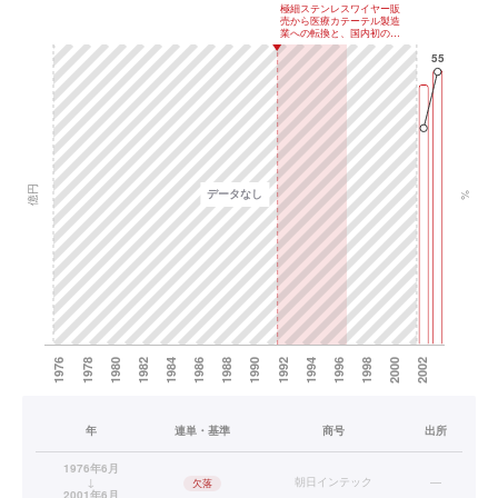
年
連単・基準
商号
出所
1976年6月
↓
朝日インテック
—
欠落
2001年6月