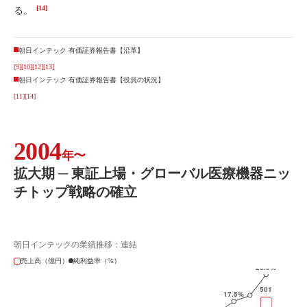
[14]
る。
朝日インテック 有価証券報告書【沿革】
[9]
[10]
[12]
[13]
朝日インテック 有価証券報告書【役員の状況】
[11]
[14]
2004
年〜
拡大期 ─ 東証上場・グローバル医療機器ニッ
チトップ戦略の確立
朝日インテックの業績推移：連結
売上高（億円）
純利益率（%）