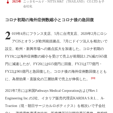
2025年
ニッタモールド・NITTA M&T （THAILAND） CO.LTD.を子
会社化
コロナ初期の海外症例数縮小とコロナ後の急回復
2
019年4月にフランス支店、5月に台湾支店、2020年2月にロシ
アCISとオランダ欧州統括拠点、7月にドイツ法人を相次いで
設立、欧州・新興市場への拠点拡大を加速した。コロナ初期の
FY19には海外症例数の縮小を受けて売上が前期比1.2%減の565億
円に減速したが、FY20には615億円に回復、FY21は777億円・
FY22は901億円と急回復した。コロナ後の海外症例数回復ととも
[33]
に、為替効果・直販化の三層効果で売上が伸長した。
2021年7月には米国Pathways Medical CorporationおよびRev.1
Engineering Inc.の2社、イタリア販売代理店KARDIA S.R.L.、A-
Traction（現・朝日サージカルロボティクス）を相次いで子会社