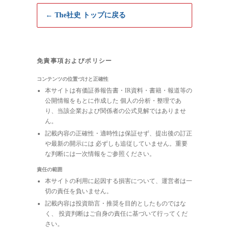
← The社史 トップに戻る
免責事項およびポリシー
コンテンツの位置づけと正確性
本サイトは有価証券報告書・IR資料・書籍・報道等の
公開情報をもとに作成した 個人の分析・整理であ
り、当該企業および関係者の公式見解ではありませ
ん。
記載内容の正確性・適時性は保証せず、提出後の訂正
や最新の開示には 必ずしも追従していません。重要
な判断には一次情報をご参照ください。
責任の範囲
本サイトの利用に起因する損害について、運営者は一
切の責任を負いません。
記載内容は投資助言・推奨を目的としたものではな
く、 投資判断はご自身の責任に基づいて行ってくだ
さい。