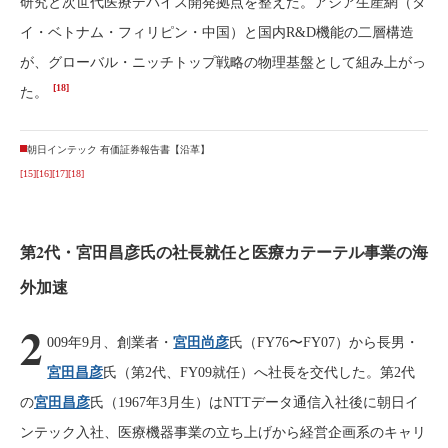
研究と次世代医療デバイス開発拠点を整えた。アジア生産網（タ
イ・ベトナム・フィリピン・中国）と国内R&D機能の二層構造
が、グローバル・ニッチトップ戦略の物理基盤として組み上がっ
[18]
た。
朝日インテック 有価証券報告書【沿革】
[15]
[16]
[17]
[18]
第2代・宮田昌彦氏の社長就任と医療カテーテル事業の海
外加速
2
009年9月、創業者・
宮田尚彦
氏（FY76〜FY07）から長男・
宮田昌彦
氏（第2代、FY09就任）へ社長を交代した。第2代
の
宮田昌彦
氏（1967年3月生）はNTTデータ通信入社後に朝日イ
ンテック入社、医療機器事業の立ち上げから経営企画系のキャリ