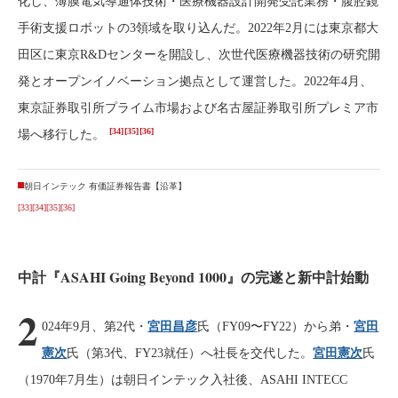
化し、薄膜電気導通体技術・医療機器設計開発受託業務・腹腔鏡
手術支援ロボットの3領域を取り込んだ。2022年2月には東京都大
田区に東京R&Dセンターを開設し、次世代医療機器技術の研究開
発とオープンイノベーション拠点として運営した。2022年4月、
東京証券取引所プライム市場および名古屋証券取引所プレミア市
[34]
[35]
[36]
場へ移行した。
朝日インテック 有価証券報告書【沿革】
[33]
[34]
[35]
[36]
中計『ASAHI Going Beyond 1000』の完遂と新中計始動
2
024年9月、第2代・
宮田昌彦
氏（FY09〜FY22）から弟・
宮田
憲次
氏（第3代、FY23就任）へ社長を交代した。
宮田憲次
氏
（1970年7月生）は朝日インテック入社後、ASAHI INTECC