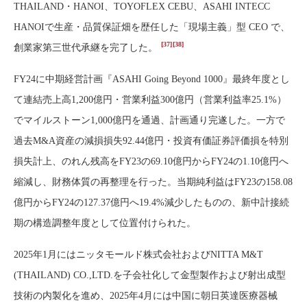
THAILAND・HANOI、TOYOFLEX CEBU、ASAHI INTECC
HANOIで生産・品質保証畑を歴任した「現場主義」型 CEO で、
[37]
[38]
創業家第三世代承継を完了した。
FY24に中期経営計画『ASAHI Going Beyond 1000』最終年度とし
て連結売上高1,200億円・営業利益300億円（営業利益率25.1%）
でマイルストーン1,000億円を通過、計画通り完遂した。一方で
過去M&A資産の減損損失92.44億円・投資有価証券評価損を特別
損失計上、のれん残高をFY23の69.10億円からFY24の1.10億円へ
縮減し、財務体質の再整理を行った。当期純利益はFY23の158.08
億円からFY24の127.37億円へ19.4%減少したものの、新中計接続
期の構造調整年度として位置付けられた。
2025年1月にはニッタモールド株式会社およびNITTA M&T
(THAILAND) CO.,LTD.を子会社化して金型製作および射出成型
技術の内製化を進め、2025年4月には中国に朝日英達医療器械