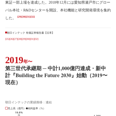
東証一部上場を達成した。2018年12月には愛知県瀬戸市にグロー
バル本社・R&Dセンターを開設、本社機能と研究開発環境を集約
[29]
[30]
[31]
[32]
した。
朝日インテック 有価証券報告書【沿革】
[25]
[26]
[27]
[28]
[29]
[30]
[31]
[32]
2019
年〜
第三世代承継期 ─ 中計1,000億円達成・新中
計『Building the Future 2030』始動（2019〜
現在）
朝日インテックの業績推移：連結
売上高（億円）
純利益率（%）