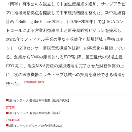
（南寧）有限公司を設立して中国生産拠点を追加、サウジアラビ
アに地域統括拠点を開設して中東統括機能を整えた。新中期経営
計画『Building the Future 2030』（2026〜2030年）では SGAコン
トロールによる営業利益率向上と新長期経営ビジョンを提示し、
次の5年でメディカル事業の更なる収益化と新規領域（手術ロボ
ット・GSRセンサ・薄膜電気導通体技術）の事業化を目指してい
る。創業から50年の節目となるFY25以降、第三世代の現場主義
CEO 期に、過去M&A資産の減損処理を完了させた財務体質の上
に、次の医療機器ニッチトップ領域への投資を継続できる構造が
[39]
[40]
[41]
[42]
整った。
朝日インテック 有価証券報告書【役員の状況】
[37]
[38]
朝日インテック 有価証券報告書【沿革】
[39]
[40]
[41]
朝日インテックグループ 統合報告書2025