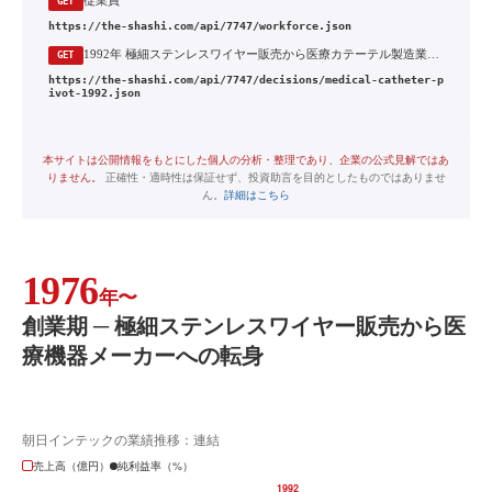
従業員
GET
https://the-shashi.com/api/7747/workforce.json
1992年 極細ステンレスワイヤー販売から医療カテーテル製造業への転換と、国内初のPCIガイドワイヤーの製品化
GET
https://the-shashi.com/api/7747/decisions/medical-catheter-p
ivot-1992.json
本サイトは公開情報をもとにした個人の分析・整理であり、企業の公式見解ではあ
りません。
正確性・適時性は保証せず、投資助言を目的としたものではありませ
ん。
詳細はこちら
1976
年〜
創業期 ─ 極細ステンレスワイヤー販売から医
療機器メーカーへの転身
朝日インテックの業績推移：連結
売上高（億円）
純利益率（%）