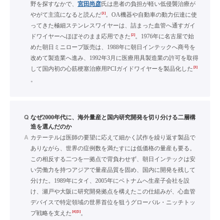
野を探すなかで、
宮田尚彦
氏は患者の負担が軽い低侵襲治療が
[1]
やがて主流になると読んだ
。OA機器や自動車の動力伝達に使
ってきた極細ステンレスワイヤーは、詰まった血管へ通すガイ
[2]
ドワイヤーへほぼそのまま応用できた
。1976年に名古屋で始
めた朝日ミニロープ販売は、1988年に朝日インテックへ商号を
改めて製造業へ進み、1992年3月に医療用具製造業の許可を取得
[3]
して国内初の心筋梗塞治療用PCIガイドワイヤーを製品化した
。
Q
なぜ2000年代に、海外量産と国内研究開発を切り分ける二層構
造を選んだのか
A
カテーテルは医師の要望に応えて細かく試作を繰り返す製品で
ありながら、世界の症例数を満たすには低価格の量産も要る。
この相反する二つを一拠点で背負わせず、朝日インテックは安
い労働力を持つアジアで量産品質を固め、国内に開発を残して
分けた。1989年にタイ、2005年にベトナムへ生産子会社を設
け、瀬戸や大阪に研究開発拠点を構えたこの仕組みが、心血管
デバイスで特定領域の世界首位を狙うグローバル・ニッチトッ
[4]
[5]
プ戦略を支えた
。