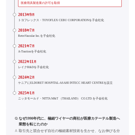
医療用具製造業の許可を取得
2013
9
年
月
トヨフレックス・TOYOFLEX CEBU CORPORATIONを子会社化
2018
7
年
月
RetroVascular Inc.を子会社化
2021
7
年
月
A-Tractionを子会社化
2022
11
年
月
レイクR&Dを子会社化
2024
2
年
月
ケニアにELDORET HOSPITAL-ASAHI INTECC HEART CENTREを設立
2025
1
年
月
ニッタモールド・NITTA M&T （THAILAND） CO.LTD.を子会社化
Q
なぜ1990年代に、極細ワイヤーの商社が医療カテーテル製造へ
業態を転じたのか
A
取引先と競合せず自社の極細素材技術を生かせ、なお伸びる分