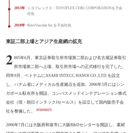
2013年
トヨフレックス・TOYOFLEX CEBU CORPORATIONを子会
社化
2018年
RetroVascular Inc.を子会社化
東証二部上場とアジア生産網の拡充
2
005年6月、東京証券取引所市場第二部および名古屋証券取引
所市場第二部へ上場、取引所市場への正式移行を完了した。
同年9月、ベトナムにASAHI INTECC HANOI CO.,LTD.を設立
し、ハナム省にメディカル生産拠点を追加。2006年3月にはシン
ガポール駐在所を開設、コンパスメッドインテグレーション株式
会社（現・朝日インテックJセールス）を設立して国内販売子会
[15]
[16]
[17]
社を整備した。
2006年7月には大阪府和泉市に大阪R&Dセンターを開設し、素材