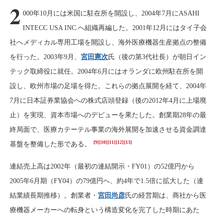
2
000年10月には米国に駐在所を開設し、2004年7月にASAHI
INTECC USA INC.へ組織再編した。2001年12月にはタイ子会
社へメディカル専用工場を開設し、海外医療機器生産拠点の整備
を行った。2003年9月、
宮田憲次
氏（後の第3代社長）が朝日イン
テック取締役に就任。2004年6月にはオランダに欧州駐在所を開
設し、欧州市場の足場を得た。これらの拠点展開を経て、2004年
7月に日本証券業協会への株式店頭登録（後の2012年4月に上場廃
止）を実現、資本市場へのデビューを果たした。創業期28年の最
終局面で、医療カテーテル事業の海外展開を加速させる資金調達
[9]
[10]
[11]
[12]
[13]
基盤を整備した形である。
連結売上高は2002年（最初の連結開示・FY01）の52億円から
2005年6月期（FY04）の79億円へ、約4年で1.5倍に拡大した（連
結業績長期推移）。創業者・
宮田尚彦
氏の経営期は、商社から医
療機器メーカーへの転身という構造変化を完了した時期にあた