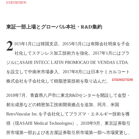
[21]
[22]
[23]
[24]
東証一部上場とグローバル本社・R&D集約
2
015年1月には韓国支店、2015年5月には有限会社明泉を子会
社化してステンレス加工技術力を強化、2017年1月にはブラ
ジルにASAHI INTECC LATIN PROMOCAO DE VENDAS LTDA.
を設立して中南米市場参入、2017年8月には日本ケミカルコート
[25]
[26]
[27]
[28]
株式会社を子会社化して樹脂塗装技術を取り込んだ。
2018年7月、青森県八戸市に東北R&Dセンターを開設して金型・
射出成形などの精密加工技術開発拠点を追加、同月、米国
RetroVascular Inc.を子会社化してプラズマ・エネルギー技術を獲
得（現ASAHI Medical Technologies）。2018年9月、東京証券取引
所市場第一部および名古屋証券取引所市場第一部へ市場変更し、