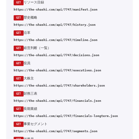
リソース目録
GET
https://the-shashi.com/api/7747/manifest.json
歴史概略
GET
https://the-shashi.com/api/7747/history.json
沿革
GET
https://the-shashi.com/api/7747/timeline.json
経営判断（一覧）
GET
https://the-shashi.com/api/7747/decisions.json
役員
GET
https://the-shashi.com/api/7747/executives.json
大株主
GET
https://the-shashi.com/api/7747/shareholders.json
財務三表
GET
https://the-shashi.com/api/7747/financials.json
長期業績
GET
https://the-shashi.com/api/7747/financials-longterm.json
事業セグメント
GET
https://the-shashi.com/api/7747/segments.json