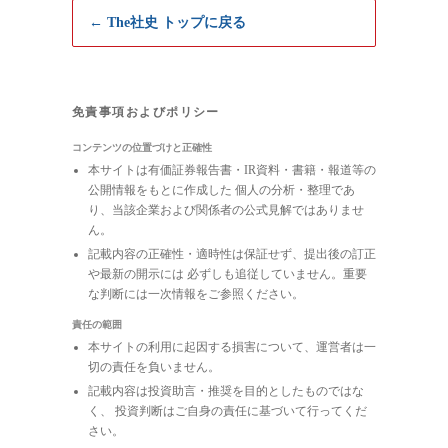
← The社史 トップに戻る
免責事項およびポリシー
コンテンツの位置づけと正確性
本サイトは有価証券報告書・IR資料・書籍・報道等の
公開情報をもとに作成した 個人の分析・整理であ
り、当該企業および関係者の公式見解ではありませ
ん。
記載内容の正確性・適時性は保証せず、提出後の訂正
や最新の開示には 必ずしも追従していません。重要
な判断には一次情報をご参照ください。
責任の範囲
本サイトの利用に起因する損害について、運営者は一
切の責任を負いません。
記載内容は投資助言・推奨を目的としたものではな
く、 投資判断はご自身の責任に基づいて行ってくだ
さい。