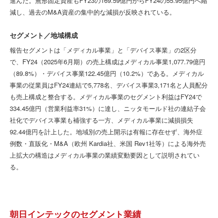
進んだ。無形固定資産もFY23の169.59億円からFY24の55.95億円へ縮
減し、過去のM&A資産の集中的な減損が反映されている。
セグメント／地域構成
報告セグメントは「メディカル事業」と「デバイス事業」の2区分
で、FY24（2025年6月期）の売上構成はメディカル事業1,077.79億円
（89.8%）・デバイス事業122.45億円（10.2%）である。メディカル
事業の従業員はFY24連結で5,778名、デバイス事業3,171名と人員配分
も売上構成と整合する。メディカル事業のセグメント利益はFY24で
334.45億円（営業利益率31%）に達し、ニッタモールド社の連結子会
社化でデバイス事業も補強する一方、メディカル事業に減損損失
92.44億円を計上した。地域別の売上開示は有報に存在せず、海外症
例数・直販化・M&A（欧州 Kardia社、米国 Rev1社等）による海外売
上拡大の構造はメディカル事業の業績変動要因として説明されてい
る。
朝日インテックのセグメント業績