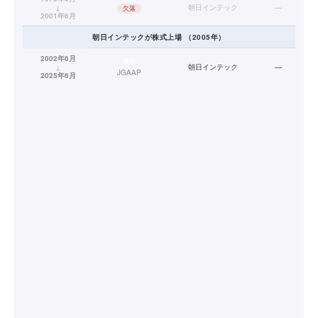
↓
朝日インテック
—
欠落
2001年6月
朝日インテック
が株式上場
（
2005
年）
2002年6月
連結
↓
朝日インテック
—
JGAAP
2025年6月