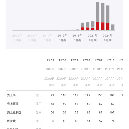
FY05
FY06
FY07
FY08
FY09
FY10
FY11
2006/6
2007/6
2008/6
2009/6
2010/6
2011/6
2012/6
JGAAP
JGAAP
JGAAP
JGAAP
JGAAP
JGAAP
JGAAP
連結
連結
連結
連結
連結
連結
連結
業績データ一覧
売上高
億円
99
116
117
127
153
160
149
売上原価
億円
43
50
58
58
67
53
49
売上総利益
億円
56
66
59
69
87
107
99
販管費
億円
36
45
48
51
57
74
79