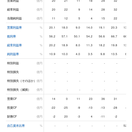
営業利益
億円
20
21
11
18
29
32
20
経常利益
億円
20
22
9
14
28
32
19
当期純利益
億円
11
12
5
4
15
22
10
営業利益率
%
20.1
18.0
9.0
14.0
19.1
20.3
13.7
粗利率
%
56.2
57.1
50.1
54.2
56.6
66.7
66.8
経常利益率
%
20.2
18.9
8.0
11.3
18.2
19.8
13.0
純利益率
%
10.9
10.0
4.0
3.5
9.8
13.5
6.5
特別利益
億円
-
-
-
-
-
-
-
特別損失
億円
-
-
-
-
-
-
-
特別損失（そのほか）
億円
-
-
-
-
-
-
-
特別損失（減損）
億円
-
-
-
-
-
-
-
営業CF
億円
14
0
11
23
36
31
8
投資CF
億円
-22
-25
-9
-13
-13
-28
-15
財務CF
億円
-2
20
-3
4
-11
-2
9
自己資本比率
%
-
-
-
-
-
-
52.7