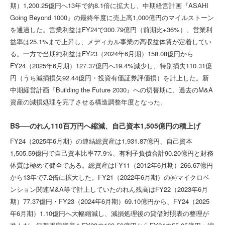
期）1,200.25億円へ13年で約8.1倍に拡大し、中期経営計画『ASAHI
Going Beyond 1000』の最終年度に売上高1,000億円のマイルストーン
を通過した。営業利益はFY24で300.79億円（前期比+36%）、営業利
益率は25.1%まで上昇し、メディカル事業の高収益体質が定着してい
る。一方で当期純利益はFY23（2024年6月期）158.08億円から
FY24（2025年6月期）127.37億円へ19.4%減少し、特別損失110.31億
円（うち減損損失92.44億円・投資有価証券評価損）を計上した。新
中期経営計画『Building the Future 2030』への切替期に、過去のM&A
資産の減損処理を完了させる構造調整年度となった。
BS──のれん110百万円へ縮減、自己資本1,505億円の積上げ
FY24（2025年6月期）の連結総資産は1,931.87億円、自己資本
1,505.59億円で自己資本比率77.9%、有利子負債合計90.20億円と財務
体質は極めて健全である。総資産はFY11（2012年6月期）266.67億円
から13年で7.2倍に拡大した。FY21（2022年6月期）の㈱マイクロベ
ンション関連M&A等で計上していたのれん残高はFY22（2023年6月
期）77.37億円・FY23（2024年6月期）69.10億円から、FY24（2025
年6月期）1.10億円へ大幅縮減し、減損処理後の貸借対照表の整理が