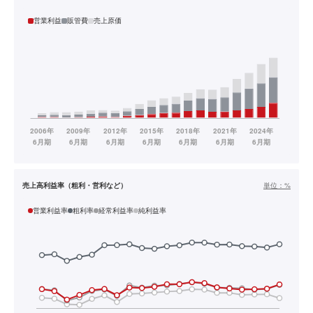
営業利益
販管費
売上原価
売上高利益率（粗利・営利など）
単位：
%
営業利益率
粗利率
経常利益率
純利益率