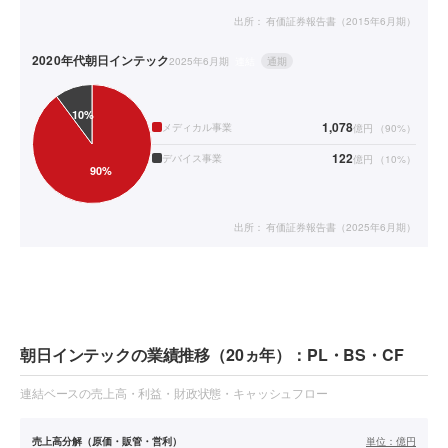
出所：
有価証券報告書（2015年6月期）
2020年代
朝日インテック
2025年6月期
連結
通期
1,078
メディカル事業
億円
（
90
%）
122
デバイス事業
億円
（
10
%）
出所：
有価証券報告書（2025年6月期）
朝日インテックの業績推移（20ヵ年）：PL・BS・CF
連結ベースの売上高・利益・財政状態・キャッシュフロー
売上高分解（原価・販管・営利）
単位：
億円