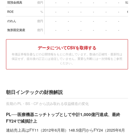
現預金残高
億円
-
-
-
-
-
-
52.6
ROE
%
-
-
-
-
-
-
6.9
のれん
億円
-
-
-
-
-
-
-
無形固定資産
億円
-
-
-
-
-
-
-
データ
についてCSVを取得する
有価証券報告書などの公開情報をもとに作成しています。数値の正確性・最新性は
保証せず、提出後の訂正には追従していません。重要な判断には一次情報をご参照
ください。
朝日インテックの財務解説
長期の PL・BS・CF から読み取れる収益構造の変化
PL──医療機器ニッチトップとして中計1,000億円達成、最終
FY24で減損計上
連結売上高はFY11（2012年6月期）148.5億円からFY24（2025年6月