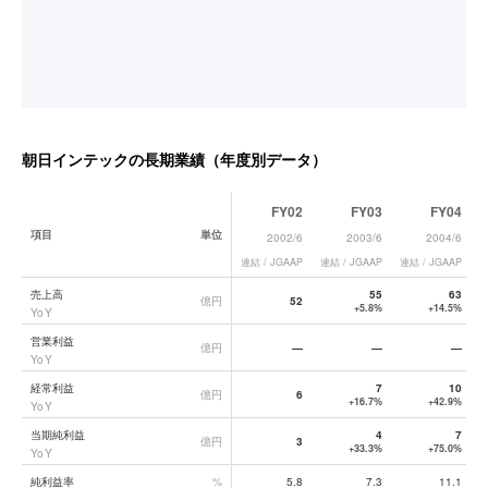
朝日インテック
の長期業績（年度別データ）
FY02
FY03
FY04
項目
単位
2002/6
2003/6
2004/6
連結 / JGAAP
連結 / JGAAP
連結 / JGAAP
連
朝日インテック
の長期業績データ一覧
売上高
55
63
億円
52
+5.8%
+14.5%
YoY
営業利益
億円
—
—
—
YoY
経常利益
7
10
億円
6
+16.7%
+42.9%
YoY
当期純利益
4
7
億円
3
+33.3%
+75.0%
YoY
純利益率
%
5.8
7.3
11.1