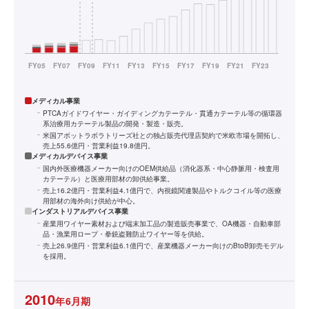
メディカル事業
PTCAガイドワイヤー・ガイディングカテーテル・貫通カテーテル等の循環器
系治療用カテーテル製品の開発・製造・販売。
米国アボットラボラトリーズ社との独占販売代理店契約で米欧市場を開拓し、
売上55.6億円・営業利益19.8億円。
メディカルデバイス事業
国内外医療機器メーカー向けのOEM供給品（消化器系・中心静脈用・検査用
カテーテル）と医療用部材の卸供給事業。
売上16.2億円・営業利益4.1億円で、内視鏡関連製品やトルクコイル等の医療
用部材の海外向け供給が中心。
インダストリアルデバイス事業
産業用ワイヤー素材および端末加工品の製造販売事業で、OA機器・自動車部
品・漁業用ロープ・拳銃盗難防止ワイヤー等を供給。
売上26.9億円・営業利益6.1億円で、産業機器メーカー向けのBtoB卸売モデル
を採用。
2010
年6月期