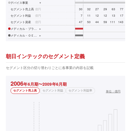
デバイス事業
▾
セグメント売上高
億円
30
32
27
29
63
77
8
セグメント利益
億円
7
11
12
12
13
17
2
セグメント資産
億円
47
50
44
59
111
143
14
メディカル・ブランド事業
▸
メディカル・ＯＥＭ事業
▸
朝日インテックのセグメント定義
セグメント区分の切り替わりごとに各事業の内容を記載
2006
年6月期〜2009年6月期
セグメント売上高
セグメント利益
セグメント利益率
単位：
億円