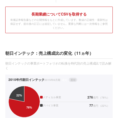
長期業績についてCSVを取得する
有価証券報告書などの公開情報をもとに作成しています。数値の正確性・最新性は
保証せず、提出後の訂正には追従していません。重要な判断には一次情報をご参照
ください。
朝日インテック：売上構成比の変化（11ヵ年）
朝日インテックの事業ポートフォリオの転換を時代別の売上構成比で読み解
く
2010年代
朝日インテック
2015年6月期
連結
通期
276
メディカル事業
億円
（
78
%）
77
デバイス事業
億円
（
22
%）