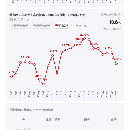
直近の
純利益率
過去24ヵ年の売上高利益率（2002年6月期〜2025年6月期）
朝日インテック
10.6
%
営業利益率
経常利益率
純利益率
単位：%
2025年6月期
長期業績を構成するデータの出所
年
連単・基準
商号
出所
1976年6月