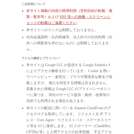
二次利用について
本サイト掲載の内容の商用利用（営利目的の転載・複
製・配布等）および
SNS 等への画像・スクリーンシ
ョットの転載はご遠慮ください
。
本サイトへのリンクは制限しておりません。
社内会議資料・社内研修等、法人内での社内利用（社
外への再配布を伴わないもの）は制限しておりませ
ん。
アクセス解析とプライバシー
本サイトは Google LLC が提供する Google Analytics 4
によりアクセス解析を行っています。 Cookie を用い
てページビュー・参照元・ブラウザ環境等を匿名で収
集しますが、 個人を特定する情報は含まれません。
収集された情報は Google LLC のプライバシーポリシ
ーに基づき、 同社のサービス提供・維持・改善等の
目的でも利用される場合があります。
本サイトの配信に用いている Amazon CloudFront のア
クセスログを取得しています。 リクエスト元 IP アド
レス・User-Agent・リクエストパス・ステータスコー
ド等を S3 に保存します。 AI クローラー（ClaudeBot,
GPTBot 等）と人間アクセスの比率把握、 不正アクセ