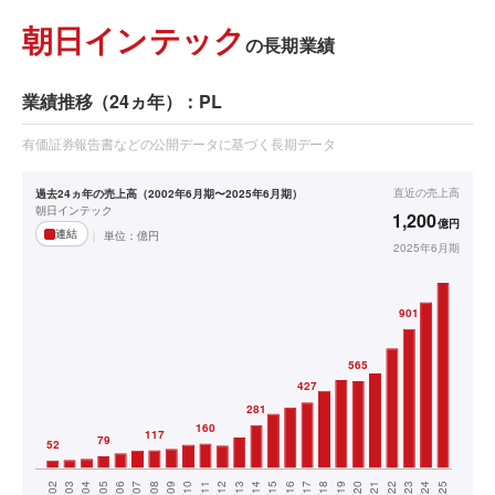
朝日インテック
の長期業績
業績推移（24ヵ年）：PL
有価証券報告書などの公開データに基づく長期データ
直近の
売上高
過去24ヵ年の売上高（2002年6月期〜2025年6月期）
朝日インテック
1,200
億円
連結
単位：
億円
2025年6月期