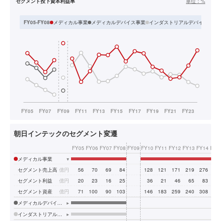
セグメント投下資本利益率
単位：
%
メディカル事業
メディカルデバイス事業
インダストリアルデバイス事業
FY05-FY08
朝日インテックのセグメント変遷
FY05
FY06
FY07
FY08
FY09
FY10
FY11
FY12
FY13
FY14
FY1
メディカル事業
▾
セグメント売上高
億円
56
70
69
84
128
121
171
219
276
31
セグメント利益
億円
20
23
16
25
36
21
46
65
83
10
セグメント資産
億円
71
100
90
103
146
183
259
240
308
32
メディカルデバイス事業
▸
インダストリアルデバイス事業
▸