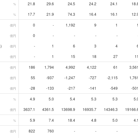
21.8
29.6
24.5
24.2
24.1
18.
%
17.7
21.9
74.3
16.4
16.1
12.
%
0
-
1,192
9
1
億円
0
-
-
-
-
億円
）
-
1
6
3
4
億円
-
1
15
18
27
1
億円
186
1,794
4,992
4,122
61
3,56
億円
55
-937
-1,247
-727
-2,115
1,76
億円
-28
-133
-217
-141
-549
-50
億円
4.9
5.0
5.4
5.3
5.3
5.
%
3637.1
4361.5
13698.9
16935.7
14346.3
19166.
億円
5.9
7.4
18.4
4.8
5.0
4.
%
822
760
-
-
-
億円