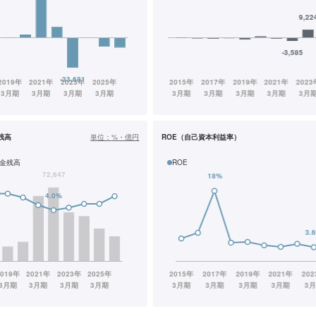
残高
単位：
%・億円
ROE（自己資本利益率）
金残高
ROE