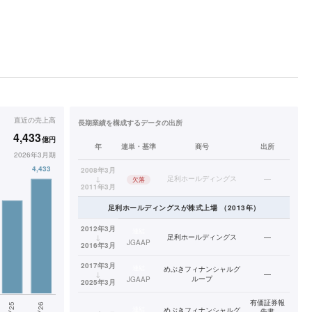
直近の
売上高
長期業績を構成するデータの出所
4,433
億円
年
連単・基準
商号
出所
2026年3月期
2008年3月
↓
足利ホールディングス
—
欠落
2011年3月
足利ホールディングス
が株式上場
（
2013
年）
2012年3月
連結
↓
足利ホールディングス
—
JGAAP
2016年3月
2017年3月
連結
めぶきフィナンシャルグ
↓
—
ループ
JGAAP
2025年3月
有価証券報
連結
めぶきフィナンシャルグ
告書