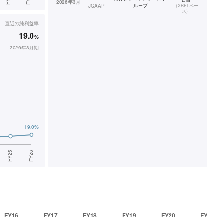
2026年3月
ループ
JGAAP
（
XBRLベー
ス
）
直近の
純利益率
19.0
%
2026年3月期
FY16
FY17
FY18
FY19
FY20
FY21