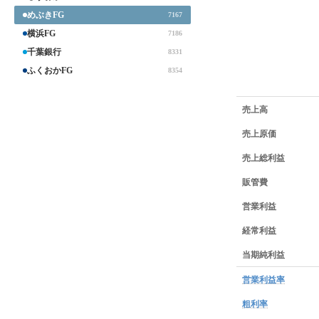
めぶきFG
7167
横浜FG
7186
千葉銀行
8331
ふくおかFG
8354
業績データ一覧
売上高
売上原価
売上総利益
販管費
営業利益
経常利益
当期純利益
営業利益率
粗利率