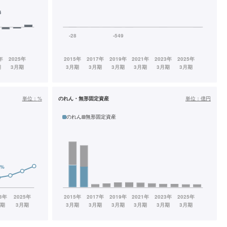
単位：
%
のれん・無形固定資産
単位：
億円
のれん
無形固定資産