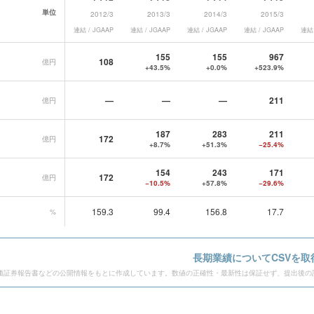
単位
2012/3
2013/3
2014/3
2015/3
連結 / JGAAP
連結 / JGAAP
連結 / JGAAP
連結 / JGAAP
連結 
ルグループ
の長期業績データ一覧
155
155
967
108
億円
+43.5%
+0.0%
+523.9%
—
—
—
211
億円
187
283
211
172
億円
+8.7%
+51.3%
−25.4%
154
243
171
172
億円
−10.5%
+57.8%
−29.6%
159.3
99.4
156.8
17.7
%
長期業績についてCSVを取
価証券報告書などの公開情報をもとに作成しています。数値の正確性・最新性は保証せず、提出後の