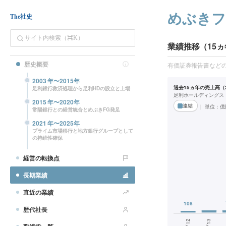
めぶき
The社史
業績推移（15ヵ
歴史概要
有価証券報告書など
2003
年〜
2015
年
過去15ヵ年の売上高（2
足利銀行救済処理から足利HDの設立と上場
足利ホールディングス
2015
年〜
2020
年
連結
単位：
億
常陽銀行との経営統合とめぶきFG発足
2021
年〜
2025
年
プライム市場移行と地方銀行グループとして
の持続性確保
経営の転換点
長期業績
直近の業績
歴代社長