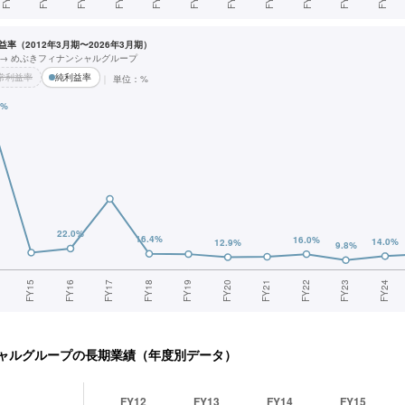
率（2012年3月期〜2026年3月期）
 → めぶきフィナンシャルグループ
常利益率
純利益率
単位：%
ャルグループ
の長期業績（年度別データ）
FY12
FY13
FY14
FY15