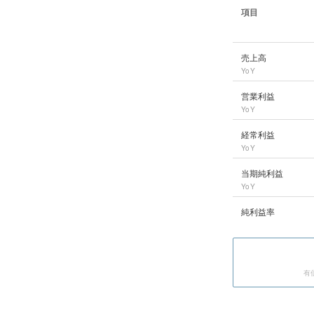
項目
めぶきフィナンシャ
売上高
YoY
営業利益
YoY
経常利益
YoY
当期純利益
YoY
純利益率
有