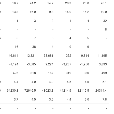
8
19.7
24.2
14.2
20.3
23.0
26.1
9
13.3
16.0
9.8
14.0
16.2
19.0
1
1
3
2
1
4
32
-
-
-
-
-
-
8
6
5
7
5
4
5
-
1
16
38
4
9
9
-
1
46,614
12,321
-33,681
-252
-9,814
-11,195
1
-1,124
-3,585
9,224
-3,237
-1,956
3,893
1
-426
-318
-167
-319
-330
-499
0
4.4
4.0
4.2
4.5
4.5
5.1
6
64230.8
72646.5
48023.3
44214.9
32115.5
24314.4
1
3.7
4.5
3.6
4.4
6.0
7.8
-
-
-
-
-
-
-