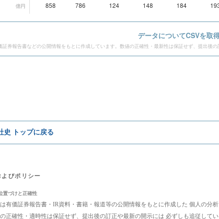
858
786
124
148
184
19
億円
データ
についてCSVを取
価証券報告書などの公開情報をもとに作成しています。数値の正確性・最新性は保証せず、提出後の
e社史 トップに戻る
およびポリシー
位置づけと正確性
は有価証券報告書・IR資料・書籍・報道等の公開情報をもとに作成した 個人の分
の正確性・適時性は保証せず、提出後の訂正や最新の開示には 必ずしも追従して