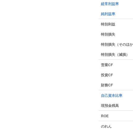
経常利益率
純利益率
特別利益
特別損失
特別損失（そのほか
特別損失（減損）
営業CF
投資CF
財務CF
自己資本比率
現預金残高
ROE
のれん