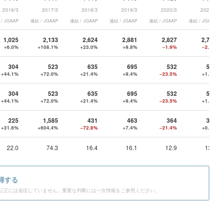
2016/3
2017/3
2018/3
2019/3
2020/3
2021/3
/ JGAAP
連結 / JGAAP
連結 / JGAAP
連結 / JGAAP
連結 / JGAAP
連結 / JGAAP
1,025
2,133
2,624
2,881
2,827
2,747
+6.0%
+108.1%
+23.0%
+9.8%
−1.9%
−2.8%
304
523
635
695
532
541
+44.1%
+72.0%
+21.4%
+9.4%
−23.5%
+1.7%
304
523
635
695
532
541
+44.1%
+72.0%
+21.4%
+9.4%
−23.5%
+1.7%
225
1,585
431
463
364
365
+31.6%
+604.4%
−72.8%
+7.4%
−21.4%
+0.3%
22.0
74.3
16.4
16.1
12.9
13.3
得する
訂正には追従していません。重要な判断には一次情報をご参照ください。