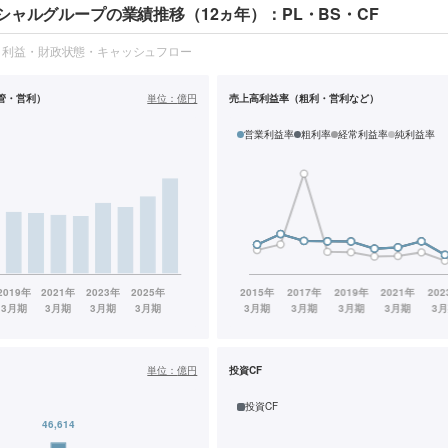
シャルグループの業績推移（12ヵ年）：PL・BS・CF
・利益・財政状態・キャッシュフロー
管・営利）
単位：
億円
売上高利益率（粗利・営利など）
営業利益率
粗利率
経常利益率
純利益率
単位：
億円
投資CF
投資CF