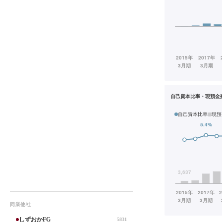
自己資本比率・現預金
自己資本比率
現預
同業他社
しずおかFG
5831