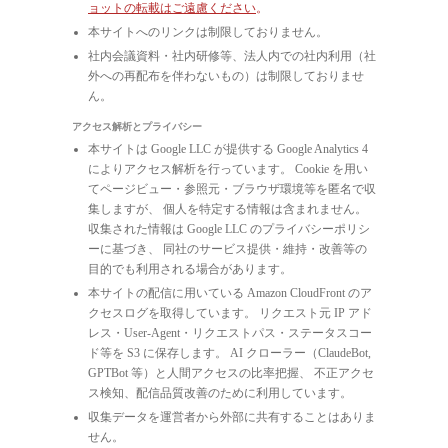
ョットの転載はご遠慮ください
。
本サイトへのリンクは制限しておりません。
社内会議資料・社内研修等、法人内での社内利用（社
外への再配布を伴わないもの）は制限しておりませ
ん。
アクセス解析とプライバシー
本サイトは Google LLC が提供する Google Analytics 4
によりアクセス解析を行っています。 Cookie を用い
てページビュー・参照元・ブラウザ環境等を匿名で収
集しますが、 個人を特定する情報は含まれません。
収集された情報は Google LLC のプライバシーポリシ
ーに基づき、 同社のサービス提供・維持・改善等の
目的でも利用される場合があります。
本サイトの配信に用いている Amazon CloudFront のア
クセスログを取得しています。 リクエスト元 IP アド
レス・User-Agent・リクエストパス・ステータスコー
ド等を S3 に保存します。 AI クローラー（ClaudeBot,
GPTBot 等）と人間アクセスの比率把握、 不正アクセ
ス検知、配信品質改善のために利用しています。
収集データを運営者から外部に共有することはありま
せん。