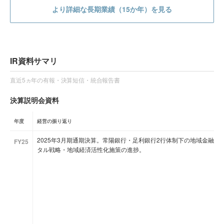
より詳細な長期業績（15か年）を見る
IR資料サマリ
直近5ヵ年の有報・決算短信・統合報告書
決算説明会資料
年度
経営の振り返り
2025年3月期通期決算。常陽銀行・足利銀行2行体制下の地域金融
FY25
タル戦略・地域経済活性化施策の進捗。