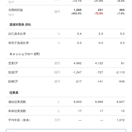
+72.1%
+21.6%
+9.5%
YoY
当期純利益
1,585
431
463
億円
+605.8%
−72.8%
+7.6%
YoY
貸借対照表 (BS)
自己資本比率
%
5.4
5.3
5.3
有利子負債比率
%
0.0
0.0
0.0
キャッシュフロー (CF)
営業CF
億円
4,992
4,122
61
投資CF
億円
-1,247
-727
-2,115
財務CF
億円
-217
-141
-549
従業員
連結従業員数
人
6,603
6,666
6,647
単体従業員数
人
17
17
15
平均年収（単体）
万円
—
—
1,072