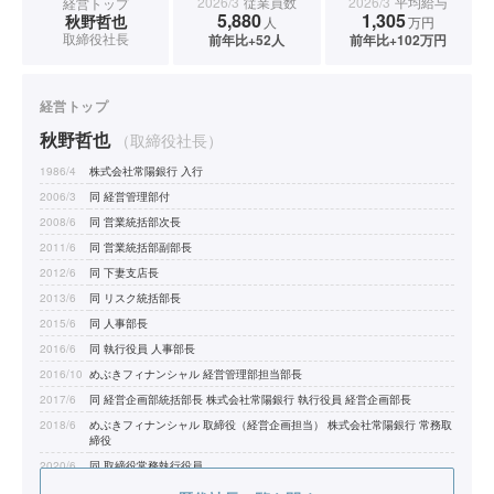
2026/3
従業員数
2026/3
平均給与
経営トップ
5,880
1,305
秋野哲也
人
万円
取締役社長
前年比+52人
前年比+102万円
経営トップ
秋野哲也
（取締役社長）
1986/4
株式会社常陽銀行 入行
2006/3
同 経営管理部付
2008/6
同 営業統括部次長
2011/6
同 営業統括部副部長
2012/6
同 下妻支店長
2013/6
同 リスク統括部長
2015/6
同 人事部長
2016/6
同 執行役員 人事部長
2016/10
めぶきフィナンシャル 経営管理部担当部長
2017/6
同 経営企画部統括部長 株式会社常陽銀行 執行役員 経営企画部長
2018/6
めぶきフィナンシャル 取締役（経営企画担当） 株式会社常陽銀行 常務取
締役
2020/6
同 取締役常務執行役員
2022/4
同 取締役頭取（代表取締役）（現任）