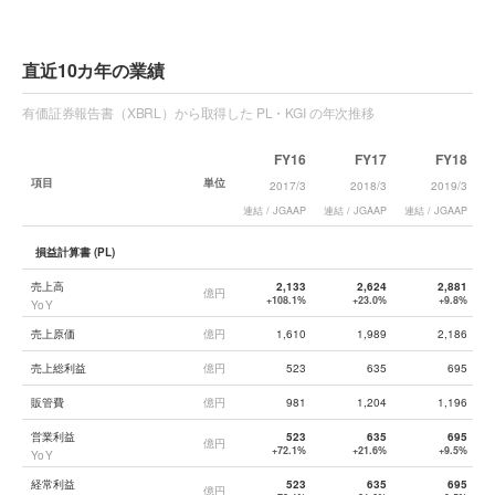
直近10カ年の業績
有価証券報告書（XBRL）から取得した PL・KGI の年次推移
FY16
FY17
FY18
項目
単位
2017/3
2018/3
2019/3
連結 / JGAAP
連結 / JGAAP
連結 / JGAAP
連
損益計算書 (PL)
売上高
2,133
2,624
2,881
億円
+108.1%
+23.0%
+9.8%
YoY
売上原価
億円
1,610
1,989
2,186
売上総利益
億円
523
635
695
販管費
億円
981
1,204
1,196
営業利益
523
635
695
億円
+72.1%
+21.6%
+9.5%
YoY
経常利益
523
635
695
億円