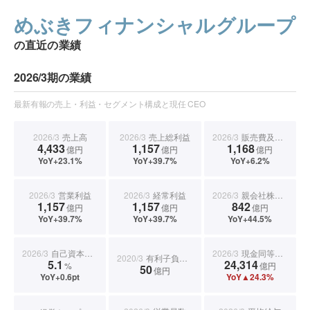
めぶきフィナンシャルグループ
の直近の業績
2026/3期の業績
最新有報の売上・利益・セグメント構成と現任 CEO
2026/3
売上高
2026/3
売上総利益
2026/3
販売費及び一般管理費
4,433
1,157
1,168
億円
億円
億円
YoY+23.1%
YoY+39.7%
YoY+6.2%
2026/3
営業利益
2026/3
経常利益
2026/3
親会社株主に帰属する当期純利益
1,157
1,157
842
億円
億円
億円
YoY+39.7%
YoY+39.7%
YoY+44.5%
2026/3
自己資本比率
2026/3
現金同等物期末残高
2020/3
有利子負債合計
5.1
24,314
%
億円
50
億円
YoY+0.6pt
YoY▲24.3%