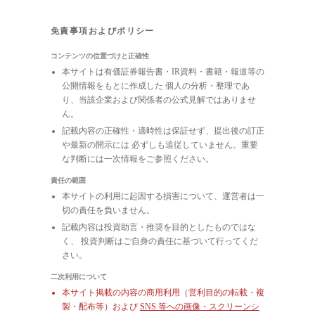
免責事項およびポリシー
コンテンツの位置づけと正確性
本サイトは有価証券報告書・IR資料・書籍・報道等の
公開情報をもとに作成した 個人の分析・整理であ
り、当該企業および関係者の公式見解ではありませ
ん。
記載内容の正確性・適時性は保証せず、提出後の訂正
や最新の開示には 必ずしも追従していません。重要
な判断には一次情報をご参照ください。
責任の範囲
本サイトの利用に起因する損害について、運営者は一
切の責任を負いません。
記載内容は投資助言・推奨を目的としたものではな
く、 投資判断はご自身の責任に基づいて行ってくだ
さい。
二次利用について
本サイト掲載の内容の商用利用（営利目的の転載・複
製・配布等）および
SNS 等への画像・スクリーンシ