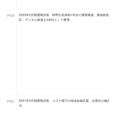
2023年3月期通期決算。秋野社長体制1年目の通期業績、価値創造
FY23
応・デジタル推進を3本柱として整理。
2021年3月期通期決算。コロナ禍下の地域金融支援、企業向け融資
FY21
示。