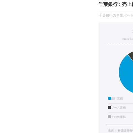
千葉銀行：売上
千葉銀行の事業ポー
2007
銀行業務
リース業務
その他業務
出所：
有価証券報