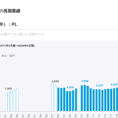
の長期業績
年）：PL
の公開データに基づく長期データ
971年3月期〜2026年3月期）
単位：
億円