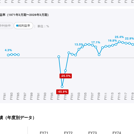
率（1971年3月期〜2026年3月期）
常利益率
純利益率
単位：%
績（年度別データ）
FY71
FY72
FY73
FY74