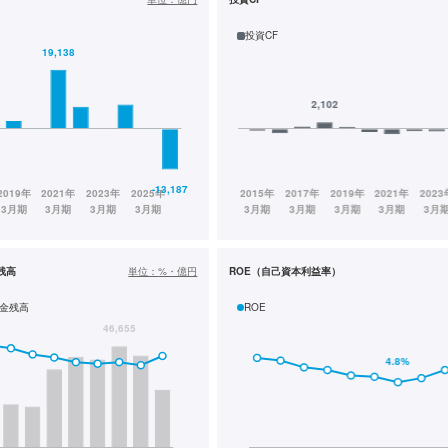
投資CF
残高
単位：
%・億円
ROE（自己資本利益率）
金残高
ROE