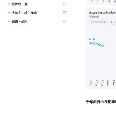
取締役一覧
大株主・株主構成
過去56ヵ年の売上高利益
千葉銀行
組織と給料
営業利益率
経
千葉銀行
の長期業