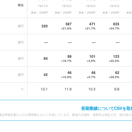
単位
1971/3
1972/3
1973/3
1974/3
単体 / JGAAP
単体 / JGAAP
単体 / JGAAP
単体 / JGAAP
単体 
データ一覧
387
471
635
320
億円
+21.0%
+21.7%
+34.7%
—
—
—
—
億円
98
101
123
84
億円
+16.7%
+2.8%
+22.0%
46
48
62
42
億円
+10.6%
+4.7%
+28.0%
13.1
11.9
10.3
9.8
%
長期業績についてCSVを取
価証券報告書などの公開情報をもとに作成しています。数値の正確性・最新性は保証せず、提出後の