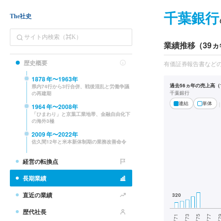
千葉銀行
The社史
業績推移（39ヵ
歴史概要
有価証券報告書など
1878
年〜
1963
年
過去56ヵ年の売上高（1
県内74行から3行合併、戦後混乱と労働争議
千葉銀行
の再建期
連結
単体
1964
年〜
2008
年
「ひまわり」と京葉工業地帯、金融自由化下
の海外3極
2009
年〜
2022
年
佐久間12年と米本新体制期の業務改善命令
経営の転換点
長期業績
直近の業績
歴代社長