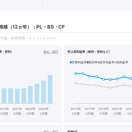
移（12ヵ年）：PL・BS・CF
・利益・財政状態・キャッシュフロー
管・営利）
単位：
億円
売上高利益率（粗利・営利など）
営業利益率
粗利率
経常利益率
純利益率
単位：
億円
投資CF