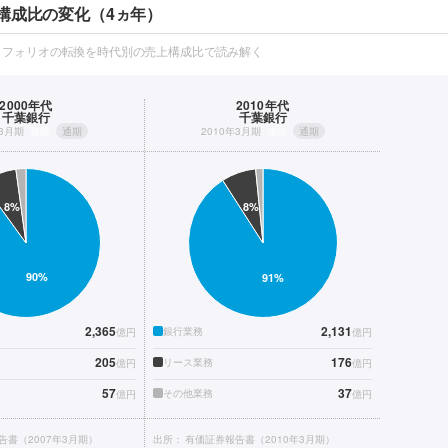
構成比の変化（4ヵ年）
トフォリオの転換を時代別の売上構成比で読み解く
2000年代
2010年代
千葉銀行
千葉銀行
年3月期
連結
通期
2010年3月期
連結
通期
2,365
2,131
銀行業務
億円
億円
205
176
リース業務
億円
億円
57
37
その他業務
億円
億円
告書（2007年3月期）
出所：
有価証券報告書（2010年3月期）