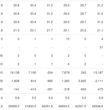
.9
30.8
33.4
31.2
29.0
29.7
31.2
.9
30.8
33.4
31.2
29.0
29.7
31.2
.9
30.8
33.4
31.2
29.0
29.7
31.2
.8
21.3
23.1
21.7
20.1
20.5
21.1
0
0
1
1
10
0
4
-
-
-
-
-
-
31
26
2
5
3
2
5
-
13
2
1
1
4
2
-
10
19,138
7,100
-204
7,879
242
-13,187
29
-1,828
-814
-885
-1,360
-3,925
-2,111
20
-141
-414
-291
-318
-650
-475
.0
5.8
5.5
5.4
5.5
5.3
5.9
.6
35956.3
41830.5
40451.6
46654.5
42321.0
26548.9