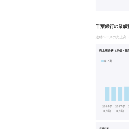
千葉銀行の業績推
連結ベースの売上高
売上高分解（原価・販
売上高
営業CF