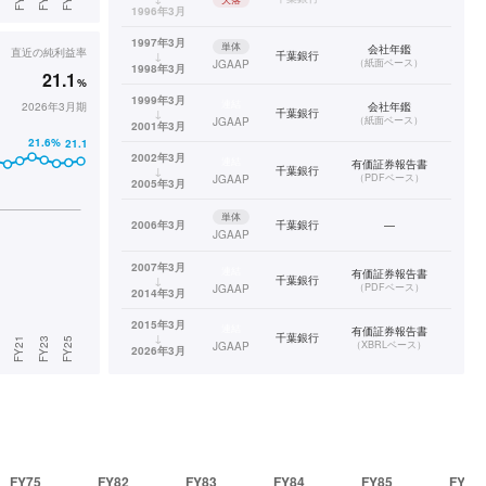
1996年3月
1997年3月
単体
会社年鑑
直近の
純利益率
↓
千葉銀行
（
紙面ベース
）
JGAAP
1998年3月
21.1
%
1999年3月
連結
2026年3月期
会社年鑑
↓
千葉銀行
（
紙面ベース
）
JGAAP
2001年3月
2002年3月
連結
有価証券報告書
↓
千葉銀行
（
PDFベース
）
JGAAP
2005年3月
単体
2006年3月
千葉銀行
—
JGAAP
2007年3月
連結
有価証券報告書
↓
千葉銀行
（
PDFベース
）
JGAAP
2014年3月
2015年3月
連結
有価証券報告書
↓
千葉銀行
（
XBRLベース
）
JGAAP
2026年3月
FY75
FY82
FY83
FY84
FY85
FY97