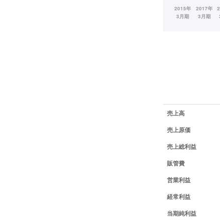
業績データ一覧
売上高
売上原価
売上総利益
販管費
営業利益
経常利益
当期純利益