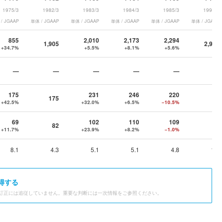
1975/3
1982/3
1983/3
1984/3
1985/3
1997/3
/ JGAAP
単体 / JGAAP
単体 / JGAAP
単体 / JGAAP
単体 / JGAAP
単体 / JGAAP
855
2,010
2,173
2,294
1,905
2,965
+34.7%
+5.5%
+8.1%
+5.6%
—
—
—
—
—
—
175
231
246
220
175
47
+42.5%
+32.0%
+6.5%
−10.5%
69
102
110
109
82
51
+11.7%
+23.9%
+8.2%
−1.0%
8.1
4.3
5.1
5.1
4.8
1.7
得する
訂正には追従していません。重要な判断には一次情報をご参照ください。