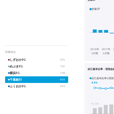
営業CF
同業他社
しずおかFG
5831
めぶきFG
7167
自己資本比率・現預金
横浜FG
7186
自己資本比率
現預
千葉銀行
8331
ふくおかFG
8354