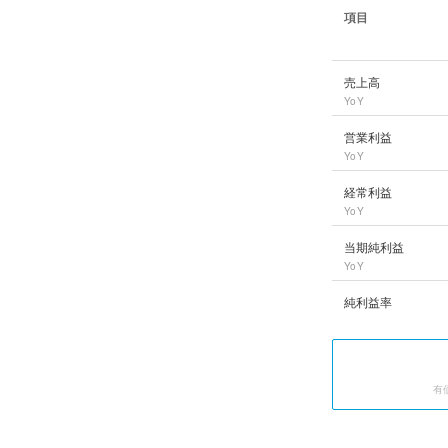
項目
千葉銀行
の長期業績
売上高
YoY
営業利益
YoY
経常利益
YoY
当期純利益
YoY
純利益率
有