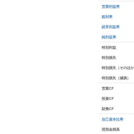
営業利益率
粗利率
経常利益率
純利益率
特別利益
特別損失
特別損失（そのほか
特別損失（減損）
営業CF
投資CF
財務CF
自己資本比率
現預金残高