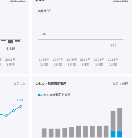
財務CF
単位：
%
のれん・無形固定資産
単位：
億円
のれん
無形固定資産