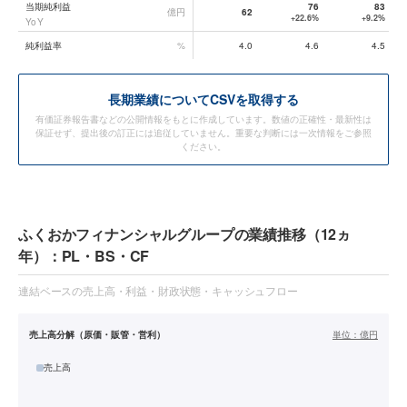
当期純利益
76
83
億円
62
+22.6%
+9.2%
YoY
純利益率
%
4.0
4.6
4.5
長期業績についてCSVを取得する
有価証券報告書などの公開情報をもとに作成しています。数値の正確性・最新性は
保証せず、提出後の訂正には追従していません。重要な判断には一次情報をご参照
ください。
ふくおかフィナンシャルグループの業績推移（12ヵ
年）：PL・BS・CF
連結ベースの売上高・利益・財政状態・キャッシュフロー
売上高分解（原価・販管・営利）
単位：
億円
売上高