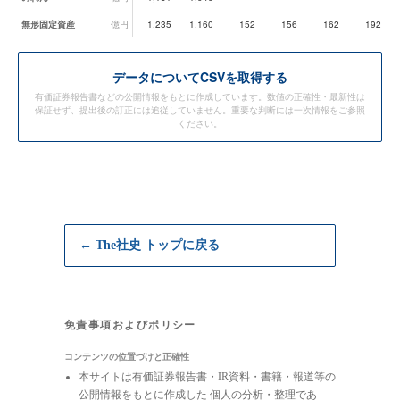
無形固定資産
億円
1,235
1,160
152
156
162
192
データ
についてCSVを取得する
有価証券報告書などの公開情報をもとに作成しています。数値の正確性・最新性は
保証せず、提出後の訂正には追従していません。重要な判断には一次情報をご参照
ください。
← The社史 トップに戻る
免責事項およびポリシー
コンテンツの位置づけと正確性
本サイトは有価証券報告書・IR資料・書籍・報道等の
公開情報をもとに作成した 個人の分析・整理であ