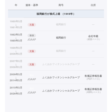
年
連単・基準
商号
出所
福岡銀行
が株式上場
（
1949
年）
1980年3月
↓
福岡銀行
—
欠落
1981年3月
1982年3月
単体
会社年鑑
↓
福岡銀行
（
紙面ベース
）
JGAAP
1985年3月
1986年3月
↓
福岡銀行
—
欠落
2006年3月
2007年3月
↓
ふくおかフィナンシャルグループ
—
欠落
2008年3月
2009年3月
連結
有価証券報告書
↓
ふくおかフィナンシャルグループ
（
PDFベース
）
JGAAP
2014年3月
2015年3月
連結
有価証券報告書
↓
ふくおかフィナンシャルグループ
（
XBRLベース
）
JGAAP
2026年3月