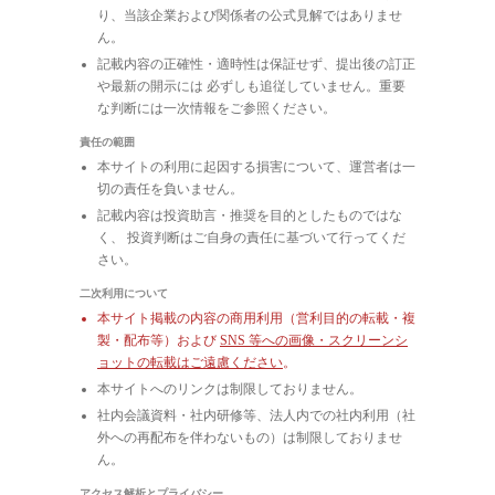
り、当該企業および関係者の公式見解ではありませ
ん。
記載内容の正確性・適時性は保証せず、提出後の訂正
や最新の開示には 必ずしも追従していません。重要
な判断には一次情報をご参照ください。
責任の範囲
本サイトの利用に起因する損害について、運営者は一
切の責任を負いません。
記載内容は投資助言・推奨を目的としたものではな
く、 投資判断はご自身の責任に基づいて行ってくだ
さい。
二次利用について
本サイト掲載の内容の商用利用（営利目的の転載・複
製・配布等）および
SNS 等への画像・スクリーンシ
ョットの転載はご遠慮ください
。
本サイトへのリンクは制限しておりません。
社内会議資料・社内研修等、法人内での社内利用（社
外への再配布を伴わないもの）は制限しておりませ
ん。
アクセス解析とプライバシー