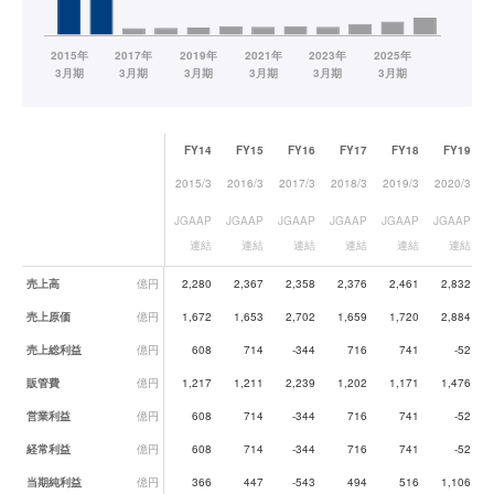
FY14
FY15
FY16
FY17
FY18
FY19
2015/3
2016/3
2017/3
2018/3
2019/3
2020/3
2
JGAAP
JGAAP
JGAAP
JGAAP
JGAAP
JGAAP
J
連結
連結
連結
連結
連結
連結
業績データ一覧
売上高
億円
2,280
2,367
2,358
2,376
2,461
2,832
売上原価
億円
1,672
1,653
2,702
1,659
1,720
2,884
売上総利益
億円
608
714
-344
716
741
-52
販管費
億円
1,217
1,211
2,239
1,202
1,171
1,476
営業利益
億円
608
714
-344
716
741
-52
経常利益
億円
608
714
-344
716
741
-52
当期純利益
億円
366
447
-543
494
516
1,106