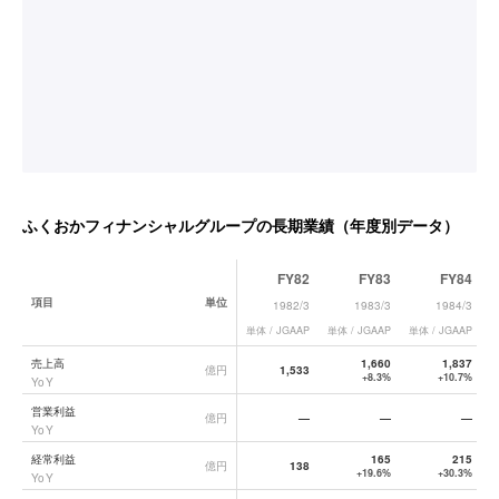
ふくおかフィナンシャルグループ
の長期業績（年度別データ）
FY82
FY83
FY84
項目
単位
1982/3
1983/3
1984/3
単体 / JGAAP
単体 / JGAAP
単体 / JGAAP
単
ふくおかフィナンシャルグループ
の長期業績データ一覧
売上高
1,660
1,837
億円
1,533
+8.3%
+10.7%
YoY
営業利益
億円
—
—
—
YoY
経常利益
165
215
億円
138
+19.6%
+30.3%
YoY