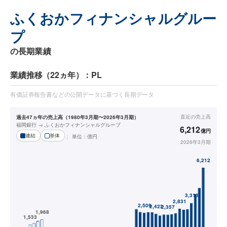
ふくおかフィナンシャルグルー
プ
の長期業績
業績推移（22ヵ年）：PL
有価証券報告書などの公開データに基づく長期データ
直近の
売上高
過去47ヵ年の売上高（1980年3月期〜2026年3月期）
福岡銀行 → ふくおかフィナンシャルグループ
6,212
億円
連結
単体
単位：
億円
2026年3月期