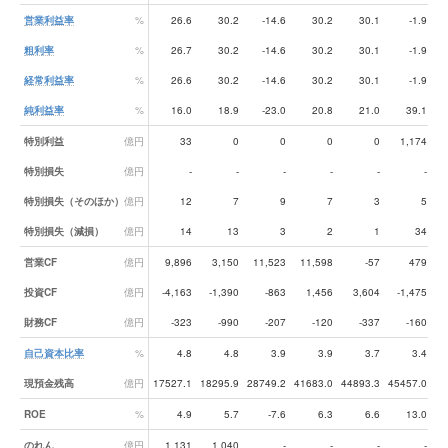
営業利益率
%
26.6
30.2
-14.6
30.2
30.1
-1.9
粗利率
%
26.7
30.2
-14.6
30.2
30.1
-1.9
経常利益率
%
26.6
30.2
-14.6
30.2
30.1
-1.9
純利益率
%
16.0
18.9
-23.0
20.8
21.0
39.1
特別利益
億円
33
0
0
0
0
1,174
特別損失
億円
-
-
-
-
-
-
特別損失（そのほか）
億円
12
7
9
7
3
5
特別損失（減損）
億円
14
13
3
2
1
34
営業CF
億円
9,896
3,150
11,523
11,598
-57
479
1
投資CF
億円
-4,163
-1,390
-863
1,456
3,604
-1,475
財務CF
億円
-323
-990
-207
-120
-337
-160
自己資本比率
%
4.8
4.8
3.9
3.9
3.7
3.4
現預金残高
億円
17527.1
18295.9
28749.2
41683.0
44893.3
45457.0
60
ROE
%
4.9
5.7
-7.6
6.3
6.6
13.0
のれん
億円
1,131
1,040
-
-
-
-