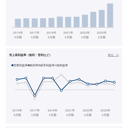
売上高利益率（粗利・営利など）
単位：
%
営業利益率
粗利率
経常利益率
純利益率