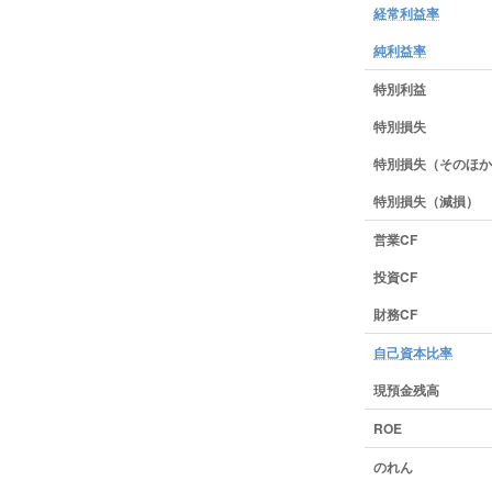
経常利益率
純利益率
特別利益
特別損失
特別損失（そのほか
特別損失（減損）
営業CF
投資CF
財務CF
自己資本比率
現預金残高
ROE
のれん