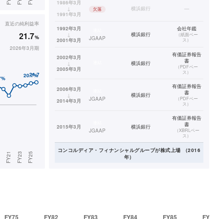
1986年3月
↓
横浜銀行
—
欠落
1991年3月
直近の
純利益率
1992年3月
会社年鑑
連結
21.7
↓
横浜銀行
（
紙面ベー
%
JGAAP
2001年3月
ス
）
2026年3月期
有価証券報告
2002年3月
書
連結
↓
横浜銀行
（
PDFベー
2005年3月
ス
）
有価証券報告
2006年3月
連結
書
↓
横浜銀行
JGAAP
（
PDFベー
2014年3月
ス
）
有価証券報告
連結
書
2015年3月
横浜銀行
JGAAP
（
XBRLベー
ス
）
コンコルディア・フィナンシャルグループ
が株式上場
（
2016
年）
有価証券報告
単体
コンコルディア・フィナ
書
2016年3月
ンシャルグループ
JGAAP
（
XBRLベー
ス
）
有価証券報告
2017年3月
連結
コンコルディア・フィナ
書
↓
ンシャルグループ
FY75
FY82
FY83
JGAAP
FY84
FY85
（
XBRLベー
FY92
2024年3月