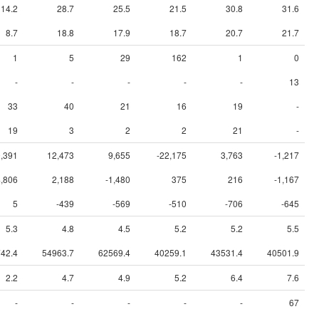
14.2
28.7
25.5
21.5
30.8
31.6
8.7
18.8
17.9
18.7
20.7
21.7
1
5
29
162
1
0
-
-
-
-
-
13
33
40
21
16
19
-
19
3
2
2
21
-
,391
12,473
9,655
-22,175
3,763
-1,217
4,806
2,188
-1,480
375
216
-1,167
5
-439
-569
-510
-706
-645
5.3
4.8
4.5
5.2
5.2
5.5
42.4
54963.7
62569.4
40259.1
43531.4
40501.9
2.2
4.7
4.9
5.2
6.4
7.6
-
-
-
-
-
67