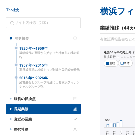
横浜フィ
The社史
業績推移（44ヵ
歴史概要
有価証券報告書など
1920
年〜
1956
年
過去56ヵ年の売上高（1
破綻銀行の整理から始まった神奈川の地方銀
横浜銀行 → コンコル
行
連結
単体
1957
年〜
2015
年
高度成長期の地銀トップ到達と公的資金時代
2016
年〜
2026
年
経営統合とグループ再編による横浜フィナン
シャルグループ化
経営の転換点
長期業績
直近の業績
歴代社長