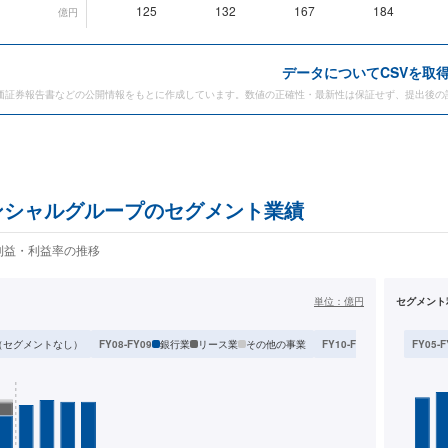
125
132
167
184
億円
データ
についてCSVを取
価証券報告書などの公開情報をもとに作成しています。数値の正確性・最新性は保証せず、提出後の
ンシャルグループのセグメント業績
利益・利益率の推移
単位：
億円
セグメント
（セグメントなし）
銀行業
リース業
その他の事業
全社（セグメ
FY08-FY09
FY10-FY13
FY05-F