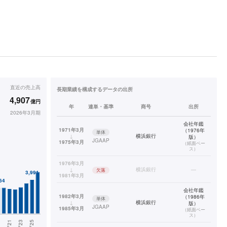
直近の
売上高
長期業績を構成するデータの出所
4,907
億円
年
連単・基準
商号
出所
2026年3月期
会社年鑑
1971年3月
（1976年
単体
↓
横浜銀行
版）
JGAAP
1975年3月
（
紙面ベー
ス
）
1976年3月
↓
横浜銀行
—
欠落
1981年3月
会社年鑑
1982年3月
（1986年
単体
↓
横浜銀行
版）
JGAAP
1985年3月
（
紙面ベー
ス
）