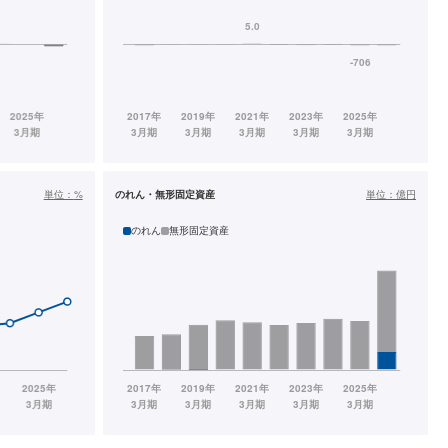
単位：
%
のれん・無形固定資産
単位：
億円
のれん
無形固定資産