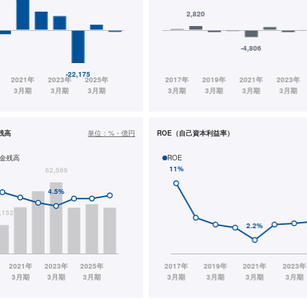
残高
単位：
%・億円
ROE（自己資本利益率）
金残高
ROE