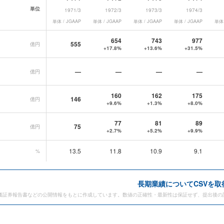
単位
1971/3
1972/3
1973/3
1974/3
単体 / JGAAP
単体 / JGAAP
単体 / JGAAP
単体 / JGAAP
単体 
グループ
の長期業績データ一覧
654
743
977
555
億円
+17.8%
+13.6%
+31.5%
—
—
—
—
億円
160
162
175
146
億円
+9.6%
+1.3%
+8.0%
77
81
89
75
億円
+2.7%
+5.2%
+9.9%
13.5
11.8
10.9
9.1
%
長期業績についてCSVを取
価証券報告書などの公開情報をもとに作成しています。数値の正確性・最新性は保証せず、提出後の