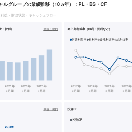
ャルグループの業績推移（10ヵ年）：PL・BS・CF
・利益・財政状態・キャッシュフロー
管・営利）
単位：
億円
売上高利益率（粗利・営利など）
営業利益率
粗利率
経常利益率
純利益率
単位：
億円
投資CF
投資CF