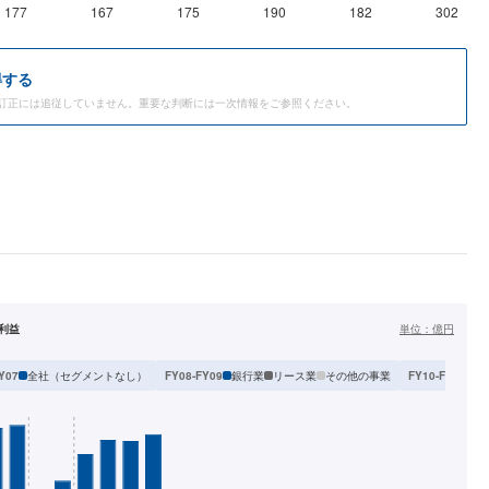
177
167
175
190
182
302
得する
訂正には追従していません。重要な判断には一次情報をご参照ください。
利益
単位：
億円
ントなし）
全社（セグメントなし）
銀行業
リース業
その他の事業
全
Y07
FY08-FY09
FY10-FY13