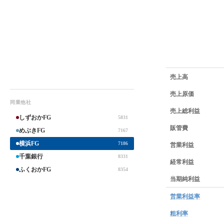
業績データ一覧
売上高
売上原価
同業他社
売上総利益
しずおかFG
5831
販管費
めぶきFG
7167
横浜FG
営業利益
7186
千葉銀行
8331
経常利益
ふくおかFG
8354
当期純利益
営業利益率
粗利率