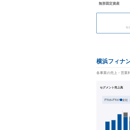
無形固定資産
有
横浜フィナ
各事業の売上・営業
セグメント売上高
全社
FY05-FY07