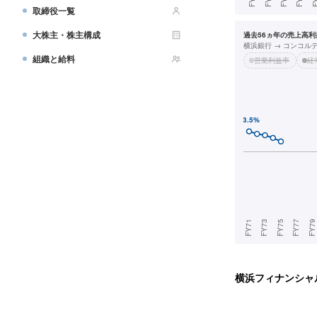
取締役一覧
大株主・株主構成
過去56ヵ年の売上高利益
横浜銀行 → コンコル
組織と給料
営業利益率
経
横浜フィナンシャ