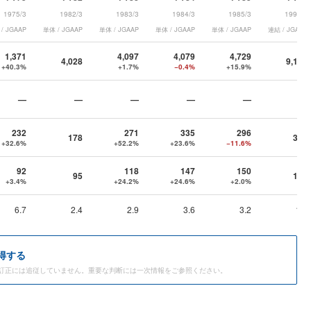
ス
）
1975/3
1982/3
1983/3
1984/3
1985/3
1992/3
有価証券報告
2025年3月
/ JGAAP
単体 / JGAAP
単体 / JGAAP
連結
単体 / JGAAP
単体 / JGAAP
連結 / JGAAP
横浜フィナンシャルグル
書
↓
ープ
JGAAP
（
XBRLベー
2026年3月
ス
）
1,371
4,097
4,079
4,729
4,028
9,171
+40.3%
+1.7%
−0.4%
+15.9%
—
—
—
—
—
—
232
271
335
296
178
316
+32.6%
+52.2%
+23.6%
−11.6%
92
118
147
150
95
146
+3.4%
+24.2%
+24.6%
+2.0%
6.7
2.4
2.9
3.6
3.2
1.6
得する
訂正には追従していません。重要な判断には一次情報をご参照ください。