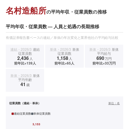
名村造船所
の平均年収・従業員数の推移
平均年収・従業員数 — 人員と処遇の長期推移
有価証券報告書ベースの連結／単体の年次変化と業界他社の平均給与比較
連結・2026/3
連結
単体・2026/3
単体
単体・2026/3
単体
従業員数
従業員数
平均給与
2,436
1,158
690
人
人
万円
前年比+139人
前年比+65人
前年比+33万円
単体・2026/3
単体
平均年齢
41
歳
従業員数（連結・単体）
単位：
名
連結従業員数
単体従業員数