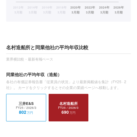
名村造船所と同業他社の平均年収比較
業界横比較・最新有報ベース
同業他社の平均年収
（造船）
各社の有価証券報告書「従業員の状況」より最新掲載値を集計（
FY25
·
2
社）。 カードをクリックするとその企業の業績ページへ移動します。
三井E&S
名村造船所
FY25
/ 2026/3
FY25
/ 2026/3
802
690
万円
万円