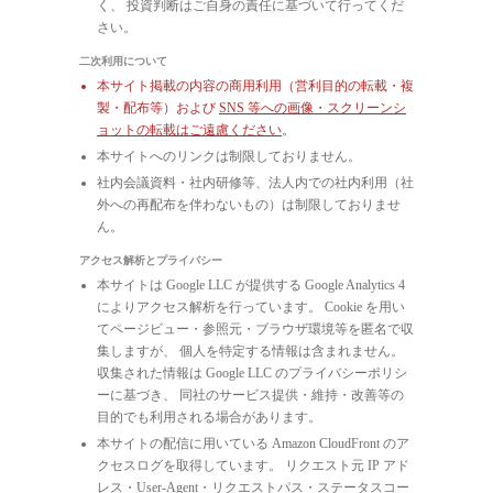
く、 投資判断はご自身の責任に基づいて行ってくだ
さい。
二次利用について
本サイト掲載の内容の商用利用（営利目的の転載・複
製・配布等）および
SNS 等への画像・スクリーンシ
ョットの転載はご遠慮ください
。
本サイトへのリンクは制限しておりません。
社内会議資料・社内研修等、法人内での社内利用（社
外への再配布を伴わないもの）は制限しておりませ
ん。
アクセス解析とプライバシー
本サイトは Google LLC が提供する Google Analytics 4
によりアクセス解析を行っています。 Cookie を用い
てページビュー・参照元・ブラウザ環境等を匿名で収
集しますが、 個人を特定する情報は含まれません。
収集された情報は Google LLC のプライバシーポリシ
ーに基づき、 同社のサービス提供・維持・改善等の
目的でも利用される場合があります。
本サイトの配信に用いている Amazon CloudFront のア
クセスログを取得しています。 リクエスト元 IP アド
レス・User-Agent・リクエストパス・ステータスコー