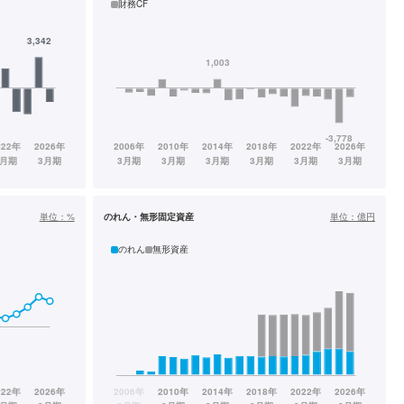
財務CF
単位：
%
のれん・無形固定資産
単位：
億円
のれん
無形資産