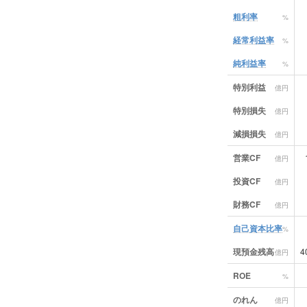
粗利率
%
経常利益率
%
純利益率
%
特別利益
億円
特別損失
億円
減損損失
億円
営業CF
億円
投資CF
億円
財務CF
億円
自己資本比率
%
現預金残高
4
億円
ROE
%
のれん
億円