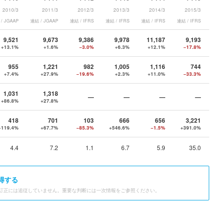
2010/3
2011/3
2012/3
2013/3
2014/3
2015/3
/ JGAAP
連結 / JGAAP
連結 / IFRS
連結 / IFRS
連結 / IFRS
連結 / IFRS
連結
9,521
9,673
9,386
9,978
11,187
9,193
+13.1%
+1.6%
−3.0%
+6.3%
+12.1%
−17.8%
955
1,221
982
1,005
1,116
744
+7.4%
+27.9%
−19.6%
+2.3%
+11.0%
−33.3%
1,031
1,318
—
—
—
—
+86.8%
+27.8%
418
701
103
666
656
3,221
+119.4%
+67.7%
−85.3%
+546.6%
−1.5%
+391.0%
4.4
7.2
1.1
6.7
5.9
35.0
得する
訂正には追従していません。重要な判断には一次情報をご参照ください。