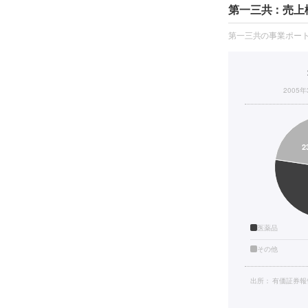
第一三共：売上
第一三共の事業ポー
2005
医薬品
その他
出所：
有価証券報