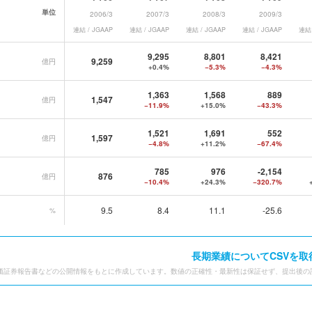
単位
2006/3
2007/3
2008/3
2009/3
連結 / JGAAP
連結 / JGAAP
連結 / JGAAP
連結 / JGAAP
連結 
データ一覧
9,295
8,801
8,421
9,259
億円
+0.4%
−5.3%
−4.3%
1,363
1,568
889
1,547
億円
−11.9%
+15.0%
−43.3%
1,521
1,691
552
1,597
億円
−4.8%
+11.2%
−67.4%
785
976
-2,154
876
億円
−10.4%
+24.3%
−320.7%
9.5
8.4
11.1
-25.6
%
長期業績についてCSVを取
価証券報告書などの公開情報をもとに作成しています。数値の正確性・最新性は保証せず、提出後の