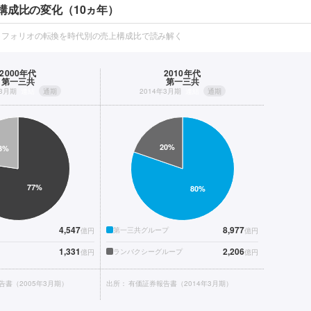
構成比の変化（10ヵ年）
トフォリオの転換を時代別の売上構成比で読み解く
2000年代
2010年代
第一三共
第一三共
年3月期
連結
通期
2014年3月期
連結
通期
4,547
8,977
第一三共グループ
億円
億円
1,331
2,206
ランバクシーグループ
億円
億円
告書（2005年3月期）
出所：
有価証券報告書（2014年3月期）