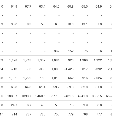
.0
64.9
67.7
63.4
64.0
60.8
65.0
64.9
66.2
-
-
-
-
-
-
-
-
-
5.9
35.0
8.3
5.6
6.3
10.0
13.1
7.9
6.4
-
-
-
-
-
-
-
-
-
-
-
-
-
-
-
-
-
-
-
-
-
-
367
152
75
6
104
63
1,428
1,743
1,362
1,084
920
1,966
1,922
1,392
604
-213
-60
-968
1,086
-1,425
817
-392
2,123
03
-1,322
-1,229
-150
-1,018
-662
-916
-2,024
-862
.3
65.8
64.8
61.4
59.7
59.8
62.0
61.0
60.8
.5
1830.7
1893.7
2460.5
3577.0
2431.6
4241.8
3805.5
6624.8
6.8
24.7
6.7
4.5
5.3
7.5
9.9
6.0
5.0
47
714
787
785
755
779
768
777
836