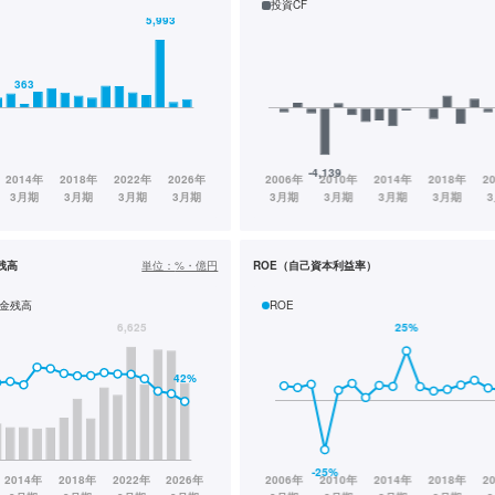
投資CF
残高
単位：
%・億円
ROE（自己資本利益率）
金残高
ROE