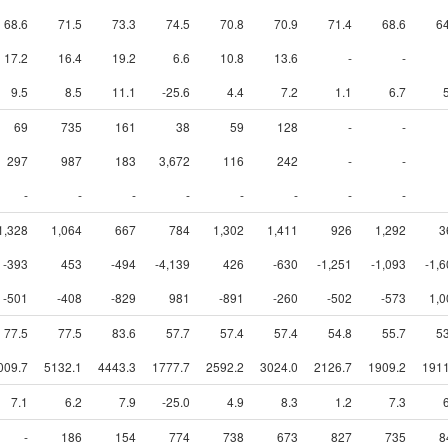
68.6
71.5
73.3
74.5
70.8
70.9
71.4
68.6
64
17.2
16.4
19.2
6.6
10.8
13.6
-
-
9.5
8.5
11.1
-25.6
4.4
7.2
1.1
6.7
69
735
161
38
59
128
-
-
297
987
183
3,672
116
242
-
-
-
-
-
-
-
-
-
-
1,328
1,064
667
784
1,302
1,411
926
1,292
3
-393
453
-494
-4,139
426
-630
-1,251
-1,093
-1,
-501
-408
-829
981
-891
-260
-502
-573
1,0
77.5
77.5
83.6
57.7
57.4
57.4
54.8
55.7
53
009.7
5132.1
4443.3
1777.7
2592.2
3024.0
2126.7
1909.2
1911
7.1
6.2
7.9
-25.0
4.9
8.3
1.2
7.3
-
186
154
774
738
673
827
735
8