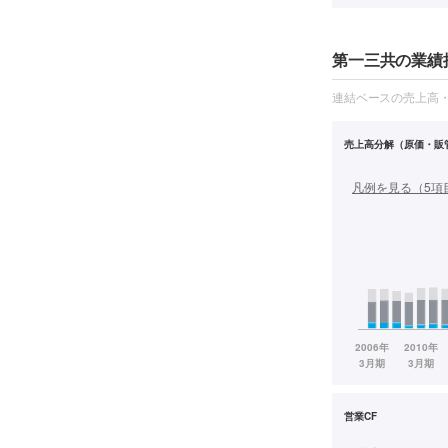
第一三共の業績推
連結ベースの売上高
売上高分解（原価・販
凡例を見る（
5
項
営業CF