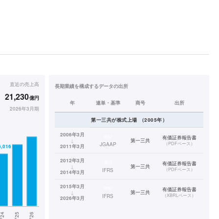
直近の
売上高
長期業績を構成するデータの出所
21,230
億円
年
連単・基準
商号
出所
2026年3月期
第一三共
が株式上場
（
2005
年）
2006年3月
連結
有価証券報告書
↓
第一三共
（
PDFベース
）
JGAAP
2011年3月
2012年3月
連結
有価証券報告書
↓
第一三共
（
PDFベース
）
IFRS
2014年3月
2015年3月
連結
有価証券報告書
↓
第一三共
（
XBRLベース
）
IFRS
2026年3月