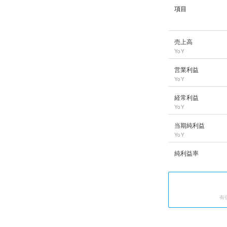
項目
第一三共
の長期業績
売上高
YoY
営業利益
YoY
経常利益
YoY
当期純利益
YoY
純利益率
有