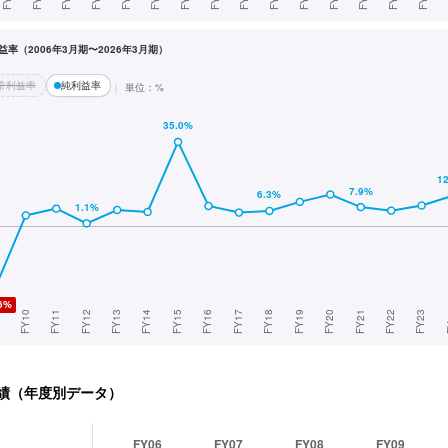
率（2006年3月期〜2026年3月期）
常利益率
純利益率
単位：%
績（年度別データ）
FY06
FY07
FY08
FY09