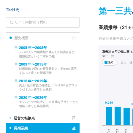
第一三共
The社史
業績推移（21ヵ
歴史概要
有価証券報告書など
2005
年〜
2008
年
過去21ヵ年の売上高（2
メバロチンの端境期に選んだ2段階統合と、
第一三共
複眼経営という二本目の柱
連結
単位：
億
2009
年〜
2015
年
対米禁輸で崩れた複眼経営と、約4500億円
を払って戻った新薬回帰
2016
年〜
2019
年
売上1兆円前後の停滞と、DS-8201をアスト
ラゼネカと折半した選択
2020
年〜
2026
年
エンハーツの拡大と、市販薬を手放してがん
領域へ寄せた事業構成
経営の転換点
長期業績