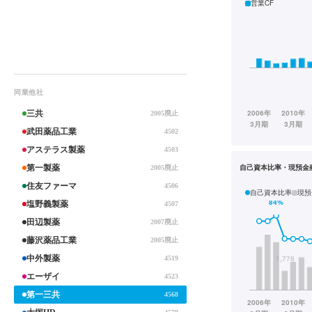
営業CF
同業他社
三共
2005廃止
武田薬品工業
4502
アステラス製薬
4503
自己資本比率・現預金
第一製薬
2005廃止
住友ファーマ
4506
自己資本比率
現預
塩野義製薬
4507
田辺製薬
2007廃止
藤沢薬品工業
2005廃止
中外製薬
4519
エーザイ
4523
第一三共
4568