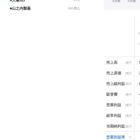
大塚HD
4578
山之内製薬
2005廃止
業績データ一覧
売上高
億円
売上原価
億円
売上総利益
億円
販管費
億円
営業利益
億円
経常利益
億円
当期純利益
億円
営業利益率
%