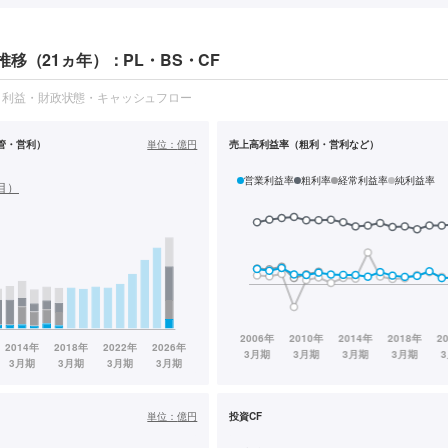
移（21ヵ年）：PL・BS・CF
・利益・財政状態・キャッシュフロー
管・営利）
単位：
億円
売上高利益率（粗利・営利など）
営業利益率
粗利率
経常利益率
純利益率
目）
単位：
億円
投資CF