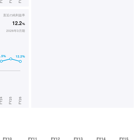
直近の
純利益率
12.2
%
2026年3月期
FY10
FY11
FY12
FY13
FY14
FY15