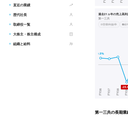
直近の業績
歴代社長
過去21ヵ年の売上高利益
第一三共
取締役一覧
営業利益率
経
大株主・株主構成
組織と給料
第一三共
の長期業