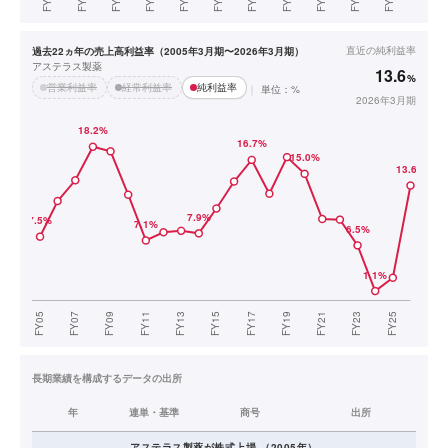
直近の
純利益率
過去22ヵ年の売上高利益率（2005年3月期〜2026年3月期）
アステラス製薬
13.6
%
営業利益率
経常利益率
純利益率
単位：%
2026年3月期
長期業績を構成するデータの出所
年
連単・基準
商号
出所
アステラス製薬
が株式上場
（
2005
年）