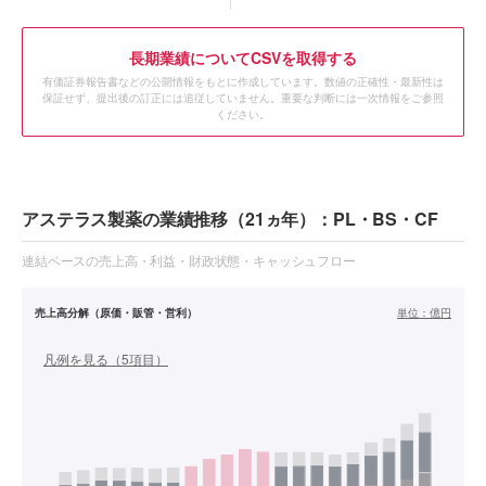
長期業績についてCSVを取得する
有価証券報告書などの公開情報をもとに作成しています。数値の正確性・最新性は
保証せず、提出後の訂正には追従していません。重要な判断には一次情報をご参照
ください。
アステラス製薬の業績推移（21ヵ年）：PL・BS・CF
連結ベースの売上高・利益・財政状態・キャッシュフロー
売上高分解（原価・販管・営利）
単位：
億円
凡例を見る（
5
項目）