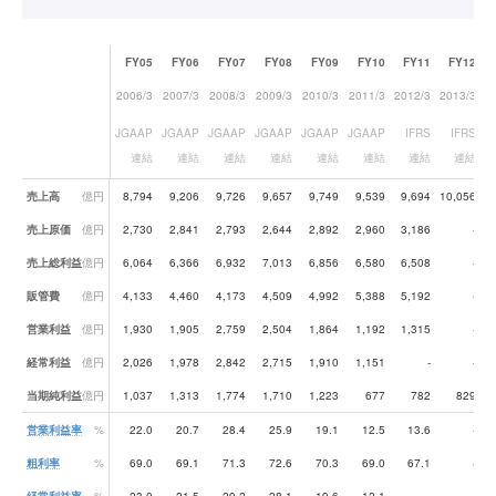
FY05
FY06
FY07
FY08
FY09
FY10
FY11
FY12
2006/3
2007/3
2008/3
2009/3
2010/3
2011/3
2012/3
2013/3
2
JGAAP
JGAAP
JGAAP
JGAAP
JGAAP
JGAAP
IFRS
IFRS
連結
連結
連結
連結
連結
連結
連結
連結
業績データ一覧
売上高
億円
8,794
9,206
9,726
9,657
9,749
9,539
9,694
10,056
1
売上原価
億円
2,730
2,841
2,793
2,644
2,892
2,960
3,186
-
売上総利益
億円
6,064
6,366
6,932
7,013
6,856
6,580
6,508
-
販管費
億円
4,133
4,460
4,173
4,509
4,992
5,388
5,192
-
営業利益
億円
1,930
1,905
2,759
2,504
1,864
1,192
1,315
-
経常利益
億円
2,026
1,978
2,842
2,715
1,910
1,151
-
-
当期純利益
億円
1,037
1,313
1,774
1,710
1,223
677
782
829
営業利益率
%
22.0
20.7
28.4
25.9
19.1
12.5
13.6
-
粗利率
%
69.0
69.1
71.3
72.6
70.3
69.0
67.1
-