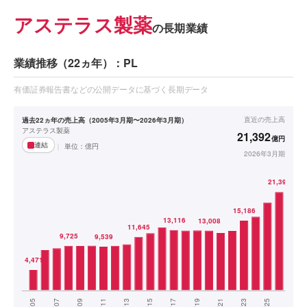
アステラス製薬
の長期業績
業績推移（22ヵ年）：PL
有価証券報告書などの公開データに基づく長期データ
直近の
売上高
過去22ヵ年の売上高（2005年3月期〜2026年3月期）
アステラス製薬
21,392
億円
連結
単位：
億円
2026年3月期