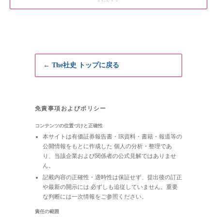
← The社史 トップに戻る
免責事項およびポリシー
コンテンツの位置づけと正確性
本サイトは有価証券報告書・IR資料・書籍・報道等の
公開情報をもとに作成した 個人の分析・整理であ
り、当該企業および関係者の公式見解ではありませ
ん。
記載内容の正確性・適時性は保証せず、提出後の訂正
や最新の開示には 必ずしも追従していません。重要
な判断には一次情報をご参照ください。
責任の範囲