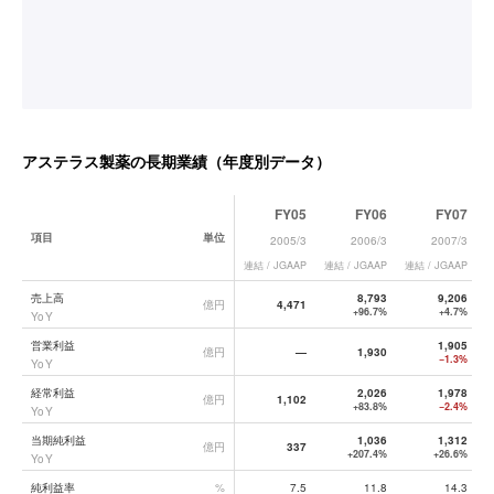
アステラス製薬
の長期業績（年度別データ）
FY05
FY06
FY07
項目
単位
2005/3
2006/3
2007/3
連結 / JGAAP
連結 / JGAAP
連結 / JGAAP
連
アステラス製薬
の長期業績データ一覧
売上高
8,793
9,206
億円
4,471
+96.7%
+4.7%
YoY
営業利益
1,905
億円
—
1,930
−1.3%
YoY
経常利益
2,026
1,978
億円
1,102
+83.8%
−2.4%
YoY
当期純利益
1,036
1,312
億円
337
+207.4%
+26.6%
YoY
純利益率
%
7.5
11.8
14.3