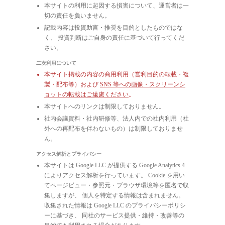
本サイトの利用に起因する損害について、運営者は一
切の責任を負いません。
記載内容は投資助言・推奨を目的としたものではな
く、 投資判断はご自身の責任に基づいて行ってくだ
さい。
二次利用について
本サイト掲載の内容の商用利用（営利目的の転載・複
製・配布等）および
SNS 等への画像・スクリーンシ
ョットの転載はご遠慮ください
。
本サイトへのリンクは制限しておりません。
社内会議資料・社内研修等、法人内での社内利用（社
外への再配布を伴わないもの）は制限しておりませ
ん。
アクセス解析とプライバシー
本サイトは Google LLC が提供する Google Analytics 4
によりアクセス解析を行っています。 Cookie を用い
てページビュー・参照元・ブラウザ環境等を匿名で収
集しますが、 個人を特定する情報は含まれません。
収集された情報は Google LLC のプライバシーポリシ
ーに基づき、 同社のサービス提供・維持・改善等の