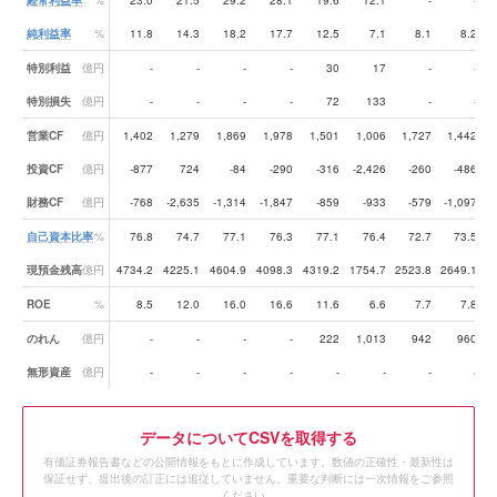
経常利益率
%
23.0
21.5
29.2
28.1
19.6
12.1
-
-
純利益率
%
11.8
14.3
18.2
17.7
12.5
7.1
8.1
8.2
特別利益
億円
-
-
-
-
30
17
-
-
特別損失
億円
-
-
-
-
72
133
-
-
営業CF
億円
1,402
1,279
1,869
1,978
1,501
1,006
1,727
1,442
投資CF
億円
-877
724
-84
-290
-316
-2,426
-260
-486
財務CF
億円
-768
-2,635
-1,314
-1,847
-859
-933
-579
-1,097
自己資本比率
%
76.8
74.7
77.1
76.3
77.1
76.4
72.7
73.5
現預金残高
億円
4734.2
4225.1
4604.9
4098.3
4319.2
1754.7
2523.8
2649.1
3
ROE
%
8.5
12.0
16.0
16.6
11.6
6.6
7.7
7.8
のれん
億円
-
-
-
-
222
1,013
942
960
無形資産
億円
-
-
-
-
-
-
-
-
データ
についてCSVを取得する
有価証券報告書などの公開情報をもとに作成しています。数値の正確性・最新性は
保証せず、提出後の訂正には追従していません。重要な判断には一次情報をご参照
ください。