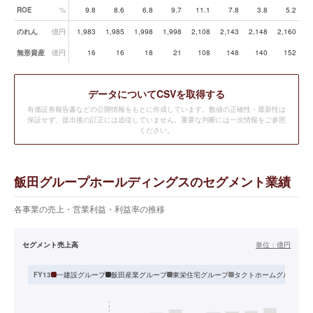
ROE
%
9.8
8.6
6.8
9.7
11.1
7.8
3.8
5.2
のれん
億円
1,983
1,985
1,998
1,998
2,108
2,143
2,148
2,160
2
無形資産
億円
16
16
18
21
108
148
140
152
データ
についてCSVを取得する
有価証券報告書などの公開情報をもとに作成しています。数値の正確性・最新性は
保証せず、提出後の訂正には追従していません。重要な判断には一次情報をご参照
ください。
飯田グループホールディングスのセグメント業績
各事業の売上・営業利益・利益率の推移
セグメント売上高
単位：
億円
一建設グループ
飯田産業グループ
東栄住宅グループ
タクトホームグループ
FY13