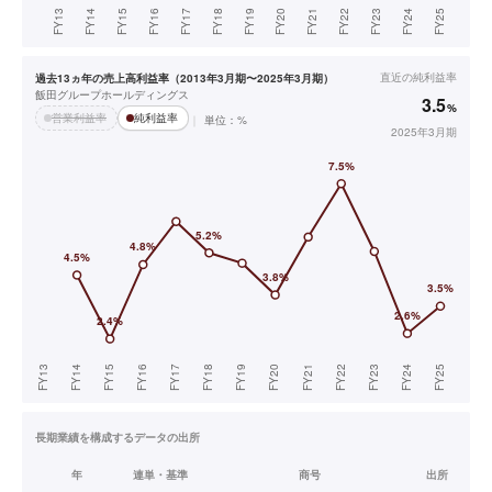
直近の
純利益率
過去13ヵ年の売上高利益率（2013年3月期〜2025年3月期）
飯田グループホールディングス
3.5
%
営業利益率
純利益率
単位：%
2025年3月期
長期業績を構成するデータの出所
年
連単・基準
商号
出所