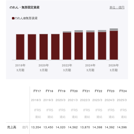
のれん・無形固定資産
単位：
億円
のれん
無形資産
FY17
FY18
FY19
FY20
FY21
FY22
FY23
FY24
F
2018/3
2019/3
2020/3
2021/3
2022/3
2023/3
2024/3
2025/3
20
IFRS
IFRS
IFRS
IFRS
IFRS
IFRS
IFRS
IFRS
I
連結
連結
連結
連結
連結
連結
連結
連結
業績データ一覧
売上高
億円
13,354
13,450
14,020
14,562
13,870
14,398
14,392
14,596
15