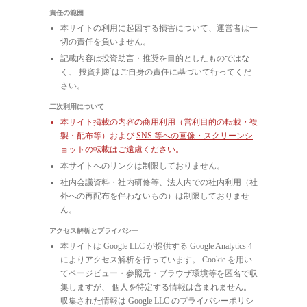
責任の範囲
本サイトの利用に起因する損害について、運営者は一
切の責任を負いません。
記載内容は投資助言・推奨を目的としたものではな
く、 投資判断はご自身の責任に基づいて行ってくだ
さい。
二次利用について
本サイト掲載の内容の商用利用（営利目的の転載・複
製・配布等）および
SNS 等への画像・スクリーンシ
ョットの転載はご遠慮ください
。
本サイトへのリンクは制限しておりません。
社内会議資料・社内研修等、法人内での社内利用（社
外への再配布を伴わないもの）は制限しておりませ
ん。
アクセス解析とプライバシー
本サイトは Google LLC が提供する Google Analytics 4
によりアクセス解析を行っています。 Cookie を用い
てページビュー・参照元・ブラウザ環境等を匿名で収
集しますが、 個人を特定する情報は含まれません。
収集された情報は Google LLC のプライバシーポリシ