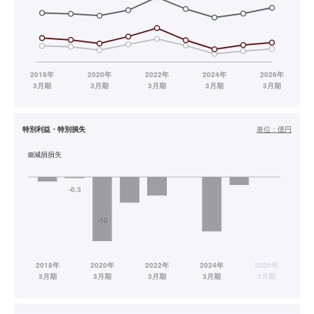
特別利益・特別損失
単位：
億円
減損損失