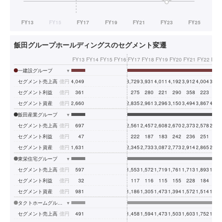
飯田グループホールディングスのセグメント変遷
FY13
FY14
FY15
FY16
FY17
FY18
FY19
FY20
FY21
FY22
FY2
一建設グループ
▾
セグメント売上高
億円
4,049
3,729
3,931
4,011
4,192
3,912
4,004
3,94
セグメント利益
億円
361
275
280
221
290
358
223
14
セグメント資産
億円
2,660
2,835
2,961
3,296
3,150
3,494
3,867
4,00
飯田産業グループ
▾
セグメント売上高
億円
697
2,561
2,457
2,608
2,670
2,373
2,578
2,57
セグメント利益
億円
47
222
187
183
242
236
251
14
セグメント資産
億円
1,631
2,345
2,733
3,087
2,773
2,914
2,865
2,89
東栄住宅グループ
▾
セグメント売上高
億円
597
1,553
1,572
1,719
1,761
1,713
1,893
1,91
セグメント利益
億円
32
117
116
115
155
228
184
12
セグメント資産
億円
981
1,186
1,305
1,473
1,394
1,572
1,514
1,63
タクトホームグループ
▾
セグメント売上高
億円
491
1,458
1,594
1,473
1,503
1,603
1,752
1,82