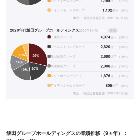
1,458
タクトホームグループ
億円
（
11
%）
1,132
アイディホームグループ
億円
（
8
%）
出所：
有価証券報告書（2018年3月期）
2020年代
飯田グループホールディングス
2025年3月期
連結
通期
4,074
一建設グループ
億円
（
29
%）
2,820
アーネストワングループ
億円
（
20
%）
2,680
飯田産業グループ
億円
（
19
%）
2,008
東栄住宅グループ
億円
（
14
%）
1,876
タクトホームグループ
億円
（
13
%）
805
アイディホームグループ
億円
（
6
%）
出所：
有価証券報告書（2025年3月期）
飯田グループホールディングスの業績推移（9ヵ年）：