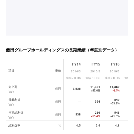
飯田グループホールディングス
の長期業績（年度別データ）
FY14
FY15
FY16
F
項目
単位
2014/3
2015/3
2016/3
20
連結 / IFRS
連結 / IFRS
連結 / IFRS
連結 / 
飯田グループホールディングス
の長期業績データ一覧
売上高
11,881
11,360
12
億円
7,538
+57.6%
−4.4%
+
YoY
営業利益
849
1
億円
—
554
+53.2%
+3
YoY
当期純利益
286
548
億円
338
−15.4%
+91.6%
+4
YoY
純利益率
%
4.5
2.4
4.8