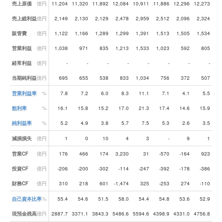
売上原価
億円
11,204
11,320
11,892
12,084
10,911
11,886
12,296
12,273
12
売上総利益
億円
2,149
2,130
2,129
2,478
2,959
2,512
2,096
2,324
2
販管費
億円
1,122
1,166
1,289
1,299
1,391
1,513
1,505
1,534
1
営業利益
億円
1,038
971
835
1,213
1,533
1,023
592
805
経常利益
億円
-
-
-
-
-
-
-
-
当期純利益
億円
695
655
538
833
1,034
756
372
507
営業利益率
%
7.8
7.2
6.0
8.3
11.1
7.1
4.1
5.5
粗利率
%
16.1
15.8
15.2
17.0
21.3
17.4
14.6
15.9
純利益率
%
5.2
4.9
3.8
5.7
7.5
5.3
2.6
3.5
減損損失
億円
1
0
10
4
3
-
9
1
営業CF
億円
176
466
174
3,230
31
-570
-164
923
投資CF
億円
-206
-200
-302
-114
-247
-392
-178
-386
財務CF
億円
310
218
601
-1,474
325
-253
274
-110
自己資本比率
%
55.4
54.6
51.5
58.0
54.4
54.8
53.6
52.9
現預金残高
億円
2887.7
3371.1
3843.3
5486.6
5594.6
4398.9
4331.0
4756.8
39