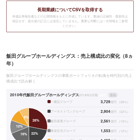
長期業績についてCSVを取得する
有価証券報告書などの公開情報をもとに作成しています。数値の正確性・最新性は
保証せず、提出後の訂正には追従していません。重要な判断には一次情報をご参照
ください。
飯田グループホールディングス：売上構成比の変化（8ヵ
年）
飯田グループホールディングスの事業ポートフォリオの転換を時代別の売上
構成比で読み解く
2010年代
飯田グループホールディングス
2018年3月期
連結
通期
3,729
一建設グループ
億円
（
28
%）
2,904
アーネストワングループ
億円
（
22
%）
2,561
飯田産業グループ
億円
（
19
%）
1,553
東栄住宅グループ
億円
（
12
%）