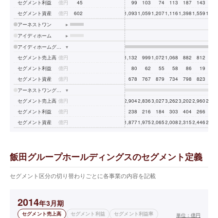
セグメント利益
億円
45
99
103
74
113
187
143
7
セグメント資産
億円
602
1,093
1,059
1,207
1,116
1,398
1,559
1,69
アーネストワン
▸
アイディホーム
▸
アイディホームグループ
▾
セグメント売上高
億円
1,132
999
1,072
1,068
882
812
92
セグメント利益
億円
80
62
55
58
86
19
-
セグメント資産
億円
678
767
879
734
798
823
86
アーネストワングループ
▾
セグメント売上高
億円
2,904
2,836
3,027
3,262
3,202
2,960
2,90
セグメント利益
億円
238
216
184
303
404
266
13
セグメント資産
億円
1,877
1,975
2,065
2,008
2,315
2,446
2,45
飯田グループホールディングスのセグメント定義
セグメント区分の切り替わりごとに各事業の内容を記載
2014
年3月期
セグメント売上高
セグメント利益
セグメント利益率
単位：
億円