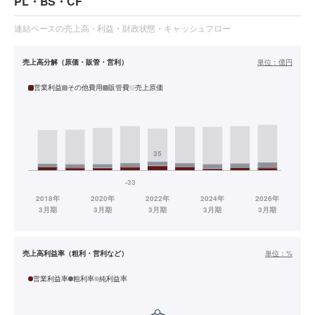
PL・BS・CF
連結ベースの売上高・利益・財政状態・キャッシュフロー
売上高分解（原価・販管・営利）
単位：
億円
営業利益
その他費用
販管費
売上原価
売上高利益率（粗利・営利など）
単位：
%
営業利益率
粗利率
純利益率