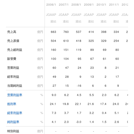
2006/1
2007/1
2008/1
2009/1
2010/1
2011/1
2012/1
JGAAP
JGAAP
JGAAP
JGAAP
JGAAP
JGAAP
JGAAP
連結
連結
連結
連結
連結
連結
連結
業績データ一覧
売上高
億円
663
760
537
414
398
334
274
売上原価
億円
504
610
418
325
329
254
207
売上総利益
億円
160
151
119
89
69
80
68
販管費
億円
100
104
95
67
61
60
55
営業利益
億円
60
47
24
23
8
21
12
経常利益
億円
49
28
9
13
2
17
8
当期純利益
億円
27
15
-16
6
6
9
2
営業利益率
%
9.0
6.2
4.5
5.5
2.0
6.2
4.4
粗利率
%
24.1
19.8
22.1
21.6
17.4
24.0
24.6
経常利益率
%
7.3
3.7
1.7
3.2
0.4
5.1
2.9
純利益率
%
4.1
2.0
-3.0
1.4
1.5
2.6
0.8
特別利益
億円
-
-
-
-
-
-
-