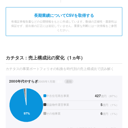
長期業績についてCSVを取得する
有価証券報告書などの公開情報をもとに作成しています。数値の正確性・最新性は
保証せず、提出後の訂正には追従していません。重要な判断には一次情報をご参照
ください。
カチタス：売上構成比の変化（1ヵ年）
カチタスの事業ポートフォリオの転換を時代別の売上構成比で読み解く
2000年代
やすらぎ
2005年1月期
連結
通期
427
中古住宅再生事業
億円
（
97
%）
5
収益物件運営事業
億円
（
1
%）
6
その他事業
億円
（
1
%）