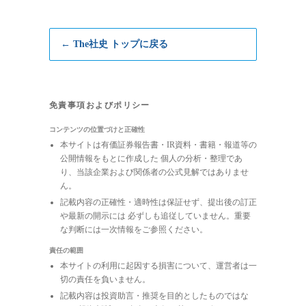
← The社史 トップに戻る
免責事項およびポリシー
コンテンツの位置づけと正確性
本サイトは有価証券報告書・IR資料・書籍・報道等の
公開情報をもとに作成した 個人の分析・整理であ
り、当該企業および関係者の公式見解ではありませ
ん。
記載内容の正確性・適時性は保証せず、提出後の訂正
や最新の開示には 必ずしも追従していません。重要
な判断には一次情報をご参照ください。
責任の範囲
本サイトの利用に起因する損害について、運営者は一
切の責任を負いません。
記載内容は投資助言・推奨を目的としたものではな