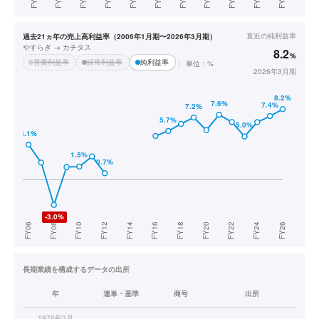
直近の
純利益率
過去21ヵ年の売上高利益率（2006年1月期〜2026年3月期）
やすらぎ → カチタス
8.2
%
営業利益率
経常利益率
純利益率
単位：%
2026年3月期
長期業績を構成するデータの出所
年
連単・基準
商号
出所
1978年3月