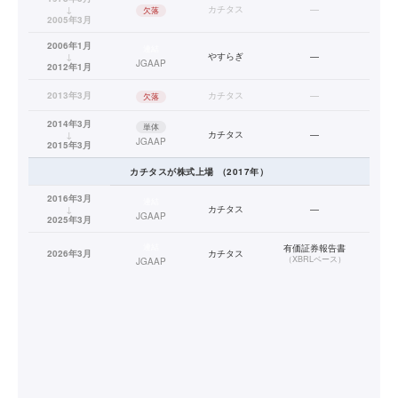
↓
カチタス
—
欠落
2005年3月
2006年1月
連結
↓
やすらぎ
—
JGAAP
2012年1月
2013年3月
カチタス
—
欠落
2014年3月
単体
↓
カチタス
—
JGAAP
2015年3月
カチタス
が株式上場
（
2017
年）
2016年3月
連結
↓
カチタス
—
JGAAP
2025年3月
連結
有価証券報告書
2026年3月
カチタス
（
XBRLベース
）
JGAAP