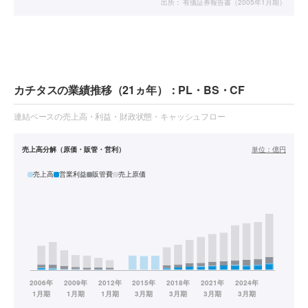
出所：
有価証券報告書（2005年1月期）
カチタスの業績推移（21ヵ年）：PL・BS・CF
連結ベースの売上高・利益・財政状態・キャッシュフロー
売上高分解（原価・販管・営利）
単位：
億円
売上高
営業利益
販管費
売上原価