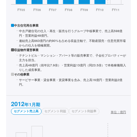
中古住宅再生事業
中古戸建住宅の仕入・再生・販売を行うグループ中核事業で、売上高598億
円・営業利益48億円。
連結売上高663億円の約90%を占める収益主軸で、不動産競売・任意売買市場
からの仕入を積極展開。
収益物件運営事業
テナントビル・マンション・アパート等の販売事業で、子会社プロパティーが
主力を担当。
売上高48億円（前年比7.9倍）・営業利益13億円（同23.5倍）で本格稼働期入
りした成長事業。
その他事業
サービサー事業・貸金事業・賃貸事業を含み、売上高16億円・営業利益2億
円。
2012
年1月期
セグメント売上高
セグメント利益
セグメント利益率
単位：
億円