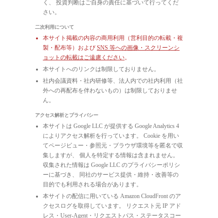
く、 投資判断はご自身の責任に基づいて行ってくだ
さい。
二次利用について
本サイト掲載の内容の商用利用（営利目的の転載・複
製・配布等）および
SNS 等への画像・スクリーンシ
ョットの転載はご遠慮ください
。
本サイトへのリンクは制限しておりません。
社内会議資料・社内研修等、法人内での社内利用（社
外への再配布を伴わないもの）は制限しておりませ
ん。
アクセス解析とプライバシー
本サイトは Google LLC が提供する Google Analytics 4
によりアクセス解析を行っています。 Cookie を用い
てページビュー・参照元・ブラウザ環境等を匿名で収
集しますが、 個人を特定する情報は含まれません。
収集された情報は Google LLC のプライバシーポリシ
ーに基づき、 同社のサービス提供・維持・改善等の
目的でも利用される場合があります。
本サイトの配信に用いている Amazon CloudFront のア
クセスログを取得しています。 リクエスト元 IP アド
レス・User-Agent・リクエストパス・ステータスコー