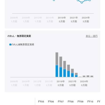
のれん・無形固定資産
単位：
億円
のれん
無形固定資産
FY05
FY06
FY07
FY08
FY09
FY10
FY11