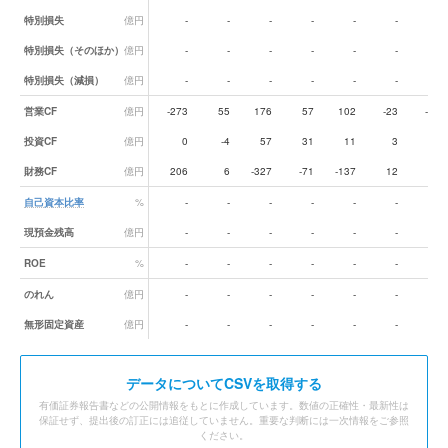
特別損失
億円
-
-
-
-
-
-
-
特別損失（そのほか）
億円
-
-
-
-
-
-
-
特別損失（減損）
億円
-
-
-
-
-
-
-
営業CF
億円
-273
55
176
57
102
-23
-24
投資CF
億円
0
-4
57
31
11
3
-4
財務CF
億円
206
6
-327
-71
-137
12
30
自己資本比率
%
-
-
-
-
-
-
-
現預金残高
億円
-
-
-
-
-
-
-
ROE
%
-
-
-
-
-
-
-
のれん
億円
-
-
-
-
-
-
-
無形固定資産
億円
-
-
-
-
-
-
-
データ
についてCSVを取得する
有価証券報告書などの公開情報をもとに作成しています。数値の正確性・最新性は
保証せず、提出後の訂正には追従していません。重要な判断には一次情報をご参照
ください。