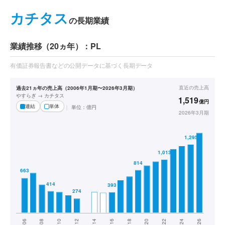
カチタス
の長期業績
業績推移（20ヵ年）：PL
有価証券報告書などの公開データに基づく長期データ
直近の
売上高
過去21ヵ年の売上高（2006年1月期〜2026年3月期）
やすらぎ → カチタス
1,519
億円
連結
単体
単位：
億円
2026年3月期