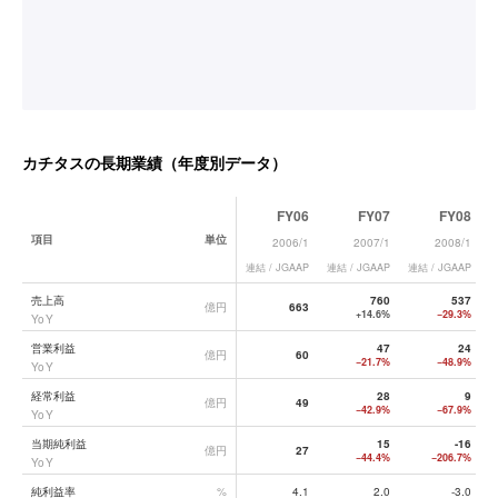
カチタス
の長期業績（年度別データ）
FY06
FY07
FY08
項目
単位
2006/1
2007/1
2008/1
連結 / JGAAP
連結 / JGAAP
連結 / JGAAP
連
カチタス
の長期業績データ一覧
売上高
760
537
億円
663
+14.6%
−29.3%
YoY
営業利益
47
24
億円
60
−21.7%
−48.9%
YoY
経常利益
28
9
億円
49
−42.9%
−67.9%
YoY
当期純利益
15
-16
億円
27
−44.4%
−206.7%
YoY
純利益率
%
4.1
2.0
-3.0