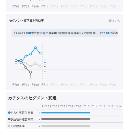
セグメント投下資本利益率
単位：
%
中古住宅再生事業
収益物件運営事業
その他事業
住宅再生販売
FY05-FY10
FY11
カチタスのセグメント変遷
FY05
FY06
FY07
FY08
FY09
FY10
FY11
FY12
FY13
FY14
FY1
中古住宅再生事業
▸
収益物件運営事業
▸
その他事業
▸