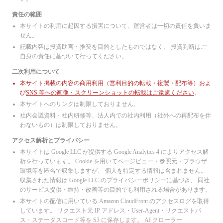
S Foods
システナ
責任の範囲
日鉄ソリューションズ
本サイトの利用に起因する損害について、運営者は一切の責任を負いま
カカクコム
せん。
ディップ
記載内容は投資助言・推奨を目的としたものではなく、 投資判断はご
SBSホールディングス
エムスリー
自身の責任に基づいて行ってください。
DeNA
二次利用について
博報堂DYホールディングス
サッポロビール
本サイト掲載の内容の商用利用（営利目的の転載・複製・配布等）およ
アサヒグループHD
び
SNS 等への画像・スクリーンショットの転載はご遠慮ください
。
キリンHD
本サイトへのリンクは制限しておりません。
宝ホールディングス
サントリービバレッジ&フード
社内会議資料・社内研修等、法人内での社内利用（社外への再配布を伴
伊藤園
わないもの）は制限しておりません。
不二製油
ABCマート
アクセス解析とプライバシー
アスクル
本サイトは Google LLC が提供する Google Analytics 4 によりアクセス解
アンドエスティHD
析を行っています。 Cookie を用いてページビュー・参照元・ブラウザ
日本マクドナルド
環境等を匿名で収集しますが、 個人を特定する情報は含まれません。
パルグループホールディングス
収集された情報は Google LLC のプライバシーポリシーに基づき、 同社
エディオン
のサービス提供・維持・改善等の目的でも利用される場合があります。
東京エレクトロンデバイス
円谷フィールズホールディングス
本サイトの配信に用いている Amazon CloudFront のアクセスログを取得
双日
しています。 リクエスト元 IP アドレス・User-Agent・リクエストパ
セリア
ス・ステータスコード等を S3 に保存します。 AI クローラー