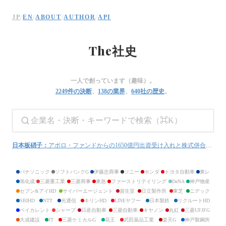
The社史 — 上場企業の歴史を振り返る
JP
/
EN
/
ABOUT
/
AUTHOR
/
API
日本の上場企業を中心とした640社の企業史をまとめた個人サイト。創業から現在
ニチロ
The
社史
ニッスイ
Umios
ショーボンドホールディングス
タマホーム
一人で創っています（趣味）。
北海道炭礦汽船
2249
件の決断
、
138
の業界
、
640
社の歴史
。
三井松島ホールディングス
INPEX
石油資源開発
安藤・間
コムシスホールディングス
大成建設
大林組
日本板硝子
：
アポロ・ファンドからの1650億円出資受け入れと株式併合による非公開化
清水建設
長谷工コーポレーション
鹿島建設
パナソニック
ソフトバンクG
伊藤忠商事
ソニー
ホンダ
トヨタ自動車
東レ
大東建託
旭化成
三菱重工業
三菱商事
東急
ファーストリテイリング
DeNA
神戸物産
住友林業
セブン&アイHD
サイバーエージェント
資生堂
日立製作所
東芝
ニデック
大和ハウス工業
SBIHD
NTT
光通信
キリンHD
LINEヤフー
日本製鉄
リクルートHD
積水ハウス
ベイカレント
シャープ
日産自動車
三菱自動車
キヤノン
丸紅
三菱UFJFG
関電工
エクシオグループ
大成建設
JT
三菱ケミカルG
花王
武田薬品工業
楽天G
神戸製鋼所