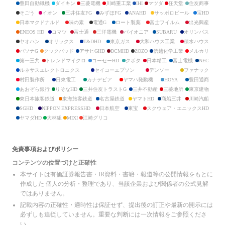
クラフティア
豊田自動織機
ダイキン
三菱電機
川崎重工業
IHI
マツダ
任天堂
住友商事
日揮ホールディングス
そごう
イオン
三井住友FG
みずほFG
ANAHD
サッポロビール
宝HD
高砂熱学工業
日本マクドナルド
味の素
電通G
ロート製薬
富士フイルム
出光興産
ニップン
ENEOS HD
コマツ
富士通
三洋電機
パイオニア
SUBARU
オリンパス
日清製粉グループ本社
ヤオハン
オリックス
T&DHD
東京ガス
大和ハウス工業
積水ハウス
MIXI
パソナG
クックパッド
アサヒGHD
DCMHD
ZOZO
信越化学工業
メルカリ
ジェイエイシーリクルートメント
日本M&Aセンター
第一三共
トレンドマイクロ
コーセーHD
クボタ
日本精工
富士電機
NEC
オープンアップグループ
ルネサスエレクトロニクス
セイコーエプソン
デンソー
ファナック
タイミー
村田製作所
日東電工
カナデビア
ヤマハ発動機
HOYA
豊田通商
パソナグループ
あおぞら銀行
りそなHD
三井住友トラストG
三井不動産
三菱地所
東京建物
パーソルホールディングス
東日本旅客鉄道
東海旅客鉄道
名古屋鉄道
ヤマトHD
商船三井
川崎汽船
クックパッド
SGHD
NIPPON EXPRESSHD
日本航空
東宝
スクウェア・エニックスHD
森永製菓
ヤマダHD
大林組
MIXI
江崎グリコ
明治製菓
江崎グリコ
山崎製パン
亀田製菓
免責事項およびポリシー
寿スピリッツ
コンテンツの位置づけと正確性
カルビー
明治乳業
本サイトは有価証券報告書・IR資料・書籍・報道等の公開情報をもとに
雪印乳業
作成した 個人の分析・整理であり、当該企業および関係者の公式見解
森永乳業
ではありません。
ヤクルト本社
記載内容の正確性・適時性は保証せず、提出後の訂正や最新の開示には
明治ホールディングス
雪印メグミルク
必ずしも追従していません。重要な判断には一次情報をご参照くださ
日本ハム
い。