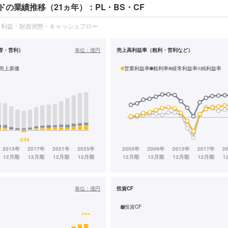
の業績推移（21ヵ年）：PL・BS・CF
・利益・財政状態・キャッシュフロー
管・営利）
単位：
億円
売上高利益率（粗利・営利など）
売上原価
営業利益率
粗利率
経常利益率
純利益率
単位：
億円
投資CF
投資CF