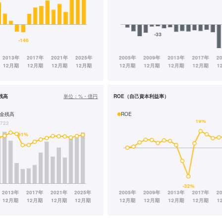
残高
単位：
%・億円
ROE（自己資本利益率）
金残高
ROE