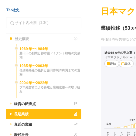
日本マク
The社史
業績推移（53ヵ
歴史概要
有価証券報告書など
1969
年〜
1984
年
過去55ヵ年の売上高（1
藤田田の創業と都市圏ドミナント戦略の完成
日本マクドナルド →
期
連結
単体
1985
年〜
2003
年
低価格路線の挫折と藤田体制の終焉までの過
程
2004
年〜
2022
年
プロ経営者による再建と業績改善への取り組
み
経営の転換点
長期業績
直近の業績
歴代社長