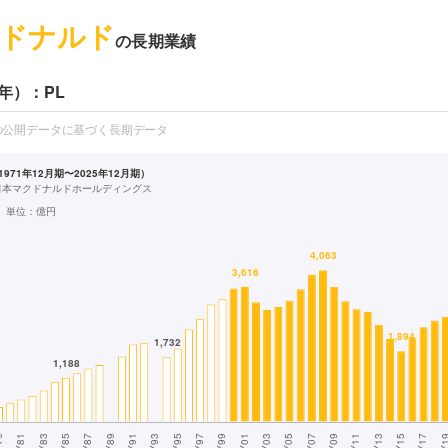
ドナルド
の長期業績
年）：PL
の公開データに基づく長期データ
971年12月期〜2025年12月期）
 日本マクドナルドホールディングス
単位：
億円