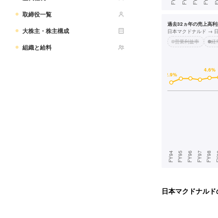
取締役一覧
過去32ヵ年の売上高利益
大株主・株主構成
日本マクドナルド →
営業利益率
経
組織と給料
日本マクドナルド