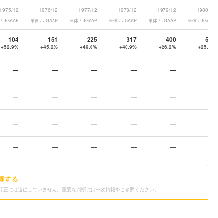
1975/12
1976/12
1977/12
1978/12
1979/12
1980/12
/ JGAAP
単体 / JGAAP
単体 / JGAAP
単体 / JGAAP
単体 / JGAAP
単体 / JGAAP
104
151
225
317
400
500
+52.9%
+45.2%
+49.0%
+40.9%
+26.2%
+25.0%
—
—
—
—
—
—
—
—
—
—
—
—
—
—
—
—
—
—
—
—
—
—
—
—
得する
訂正には追従していません。重要な判断には一次情報をご参照ください。