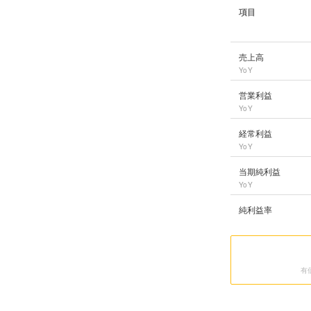
項目
日本マクドナルド
の
売上高
YoY
営業利益
YoY
経常利益
YoY
当期純利益
YoY
純利益率
有