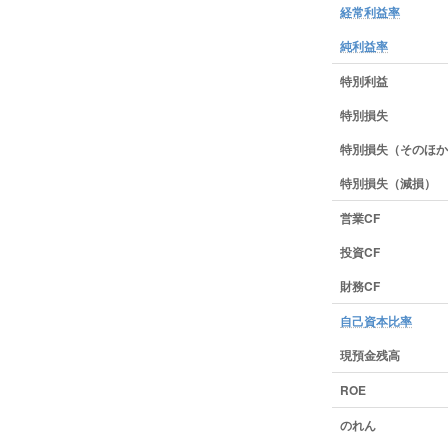
経常利益率
純利益率
特別利益
特別損失
特別損失（そのほか
特別損失（減損）
営業CF
投資CF
財務CF
自己資本比率
現預金残高
ROE
のれん