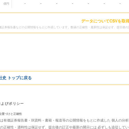
-
-
-
-
-
-
-
億円
データ
についてCSVを取
価証券報告書などの公開情報をもとに作成しています。数値の正確性・最新性は保証せず、提出後の
e社史 トップに戻る
およびポリシー
位置づけと正確性
は有価証券報告書・IR資料・書籍・報道等の公開情報をもとに作成した 個人の分
の正確性・適時性は保証せず、提出後の訂正や最新の開示には 必ずしも追従して