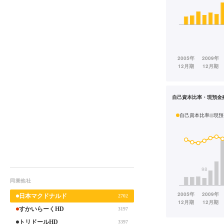
自己資本比率・現預金
自己資本比率
現預
同業他社
日本マクドナルド
2702
すかいらーくHD
3197
トリドールHD
3397