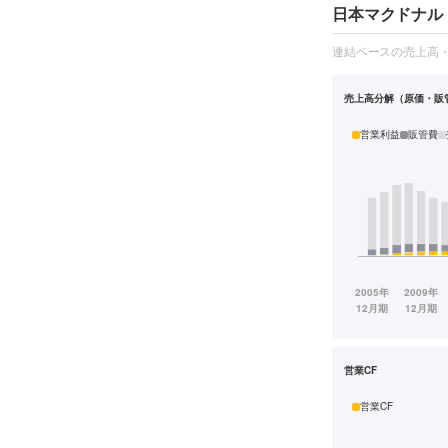
日本マクドナルド
連結ベースの売上高
売上高分解（原価・販
営業利益
販管費
営業CF
営業CF