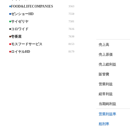
FOOD&LIFECOMPANIES
3563
ゼンショーHD
7550
サイゼリヤ
7581
コロワイド
7616
壱番屋
7630
業績データ一覧
売上高
モスフードサービス
8153
ロイヤルHD
8179
売上原価
売上総利益
販管費
営業利益
経常利益
当期純利益
営業利益率
粗利率