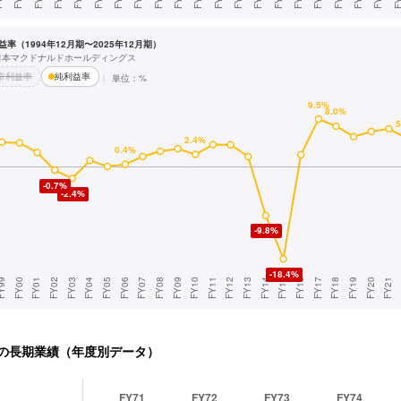
率（1994年12月期〜2025年12月期）
 日本マクドナルドホールディングス
常利益率
純利益率
単位：%
の長期業績（年度別データ）
FY71
FY72
FY73
FY74