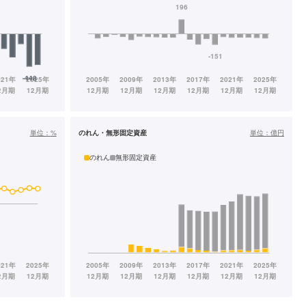
単位：
%
のれん・無形固定資産
単位：
億円
のれん
無形固定資産