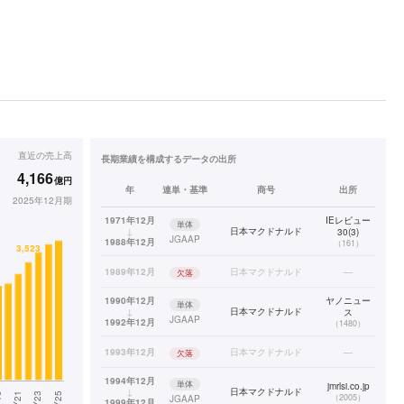
直近の
売上高
長期業績を構成するデータの出所
4,166
億円
年
連単・基準
商号
出所
2025年12月期
1971年12月
IEレビュー
単体
↓
日本マクドナルド
30(3)
JGAAP
1988年12月
（
161
）
1989年12月
日本マクドナルド
—
欠落
1990年12月
ヤノニュー
単体
↓
日本マクドナルド
ス
JGAAP
1992年12月
（
1480
）
1993年12月
日本マクドナルド
—
欠落
1994年12月
単体
jmrlsi.co.jp
↓
日本マクドナルド
（
2005
）
JGAAP
1999年12月