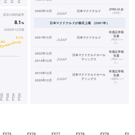
連結
jmrlsi.co.jp
2000年12月
日本マクドナルド
（
2005
）
JGAAP
直近の
純利益率
8.1
%
日本マクドナルド
が株式上場
（
2001
年）
2025年12月期
有価証券報
連結
告書
2001年12月
日本マクドナルド
JGAAP
（
PDFベー
ス
）
有価証券報
2002年12月
連結
日本マクドナルドホール
告書
↓
ディングス
JGAAP
（
PDFベー
2014年12月
ス
）
有価証券報
2015年12月
連結
日本マクドナルドホール
告書
↓
ディングス
JGAAP
（
XBRLベー
2025年12月
ス
）
FY75
FY76
FY77
FY78
FY79
FY80