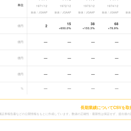
単位
1971/12
1972/12
1973/12
1974/12
単体 / JGAAP
単体 / JGAAP
単体 / JGAAP
単体 / JGAAP
単体 
長期業績データ一覧
15
38
68
2
億円
+650.0%
+153.3%
+78.9%
—
—
—
—
億円
—
—
—
—
億円
—
—
—
—
億円
—
—
—
—
%
長期業績についてCSVを取
価証券報告書などの公開情報をもとに作成しています。数値の正確性・最新性は保証せず、提出後の