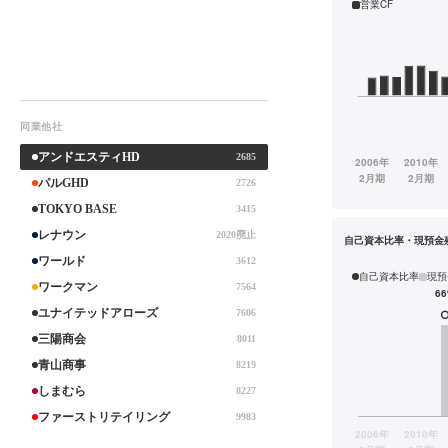
営業CF
同業他社
アンドエスティHD
2685
パルGHD
2726
TOKYO BASE
3415
レナウン
2020廃止
自己資本比率・現預金
ワールド
3612
自己資本比率
現預
ワークマン
7564
ユナイテッドアローズ
7606
三陽商会
8011
青山商事
8219
しまむら
8227
ファーストリテイリング
9983