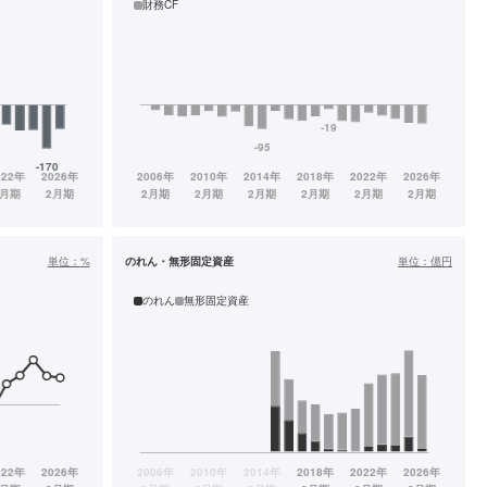
財務CF
単位：
%
のれん・無形固定資産
単位：
億円
のれん
無形固定資産