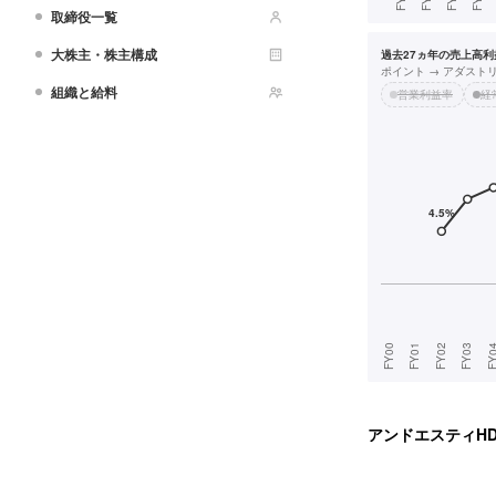
取締役一覧
大株主・株主構成
過去27ヵ年の売上高利益
ポイント → アダスト
組織と給料
営業利益率
経
アンドエスティH