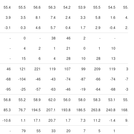
55.4
55.5
56.6
56.3
54.2
53.9
55.5
54.5
55.1
3.9
3.5
8.1
7.4
2.4
3.3
5.8
1.6
4.1
-3.1
0.3
4.6
5.7
0.4
1.7
2.9
-0.4
2.4
-
0
-
38
46
2
-
-
3
-
4
2
1
21
0
1
10
0
-
15
6
4
28
10
28
13
6
46
121
221
119
107
99
209
119
35
-68
-104
-46
-43
-74
-87
-66
-74
-78
-95
-25
-57
-63
-46
-19
-64
-68
-33
56.8
55.2
58.9
62.0
56.0
58.0
58.3
53.1
55.1
85.3
76.7
194.5
207.1
193.8
186.5
263.8
240.8
168.6
-10.6
1.1
17.1
20.7
1.7
7.3
11.2
-1.4
9.1
-
79
55
33
20
7
5
1
9