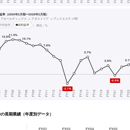
率（2000年2月期〜2026年2月期）
リアホールディングス → アダストリア → アンドエスティHD
常利益率
純利益率
単位：%
D
の長期業績（年度別データ）
FY02
FY03
FY04
FY05