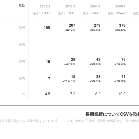
単位
2002/2
2003/2
2004/2
2005/2
連結 / JGAAP
連結 / JGAAP
連結 / JGAAP
連結 / JGAAP
連結 
長期業績データ一覧
207
279
378
156
億円
+32.7%
+34.8%
+35.5%
—
—
—
—
億円
28
43
75
19
億円
+47.4%
+53.6%
+74.4%
15
23
41
7
億円
+114.3%
+53.3%
+78.3%
4.5
7.2
8.2
10.8
%
長期業績についてCSVを取
価証券報告書などの公開情報をもとに作成しています。数値の正確性・最新性は保証せず、提出後の