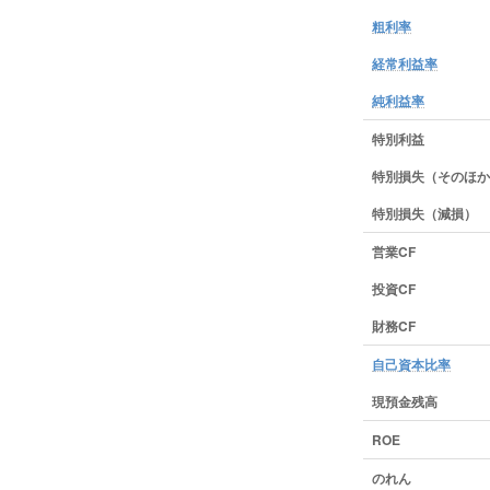
粗利率
経常利益率
純利益率
特別利益
特別損失（そのほか
特別損失（減損）
営業CF
投資CF
財務CF
自己資本比率
現預金残高
ROE
のれん