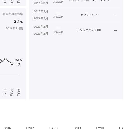
JGAAP
2014年2月
2015年2月
連結
直近の
純利益率
↓
アダストリア
—
JGAAP
2024年2月
3.1
%
2025年2月
連結
2026年2月期
↓
アンドエスティHD
—
JGAAP
2026年2月
FY06
FY07
FY08
FY09
FY10
FY11