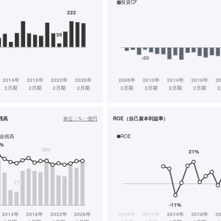
投資CF
残高
単位：
%・億円
ROE（自己資本利益率）
金残高
ROE