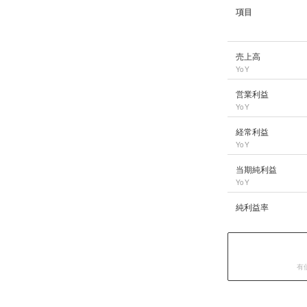
項目
アンドエスティHD
の
売上高
YoY
営業利益
YoY
経常利益
YoY
当期純利益
YoY
純利益率
有