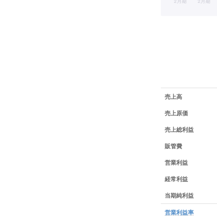
業績データ一覧
売上高
売上原価
売上総利益
販管費
営業利益
経常利益
当期純利益
営業利益率