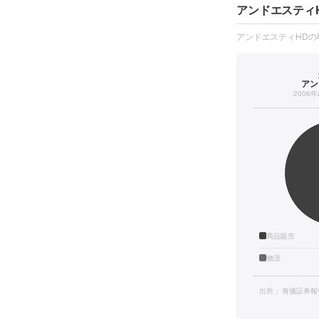
アンドエスティ
アンドエスティHD
アン
2006
商品販売
物流
出所：
有価証券報