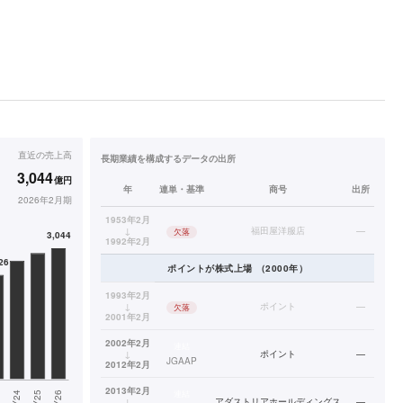
直近の
売上高
長期業績を構成するデータの出所
3,044
億円
年
連単・基準
商号
出所
2026年2月期
1953年2月
↓
福田屋洋服店
—
欠落
1992年2月
ポイント
が株式上場
（
2000
年）
1993年2月
↓
ポイント
—
欠落
2001年2月
2002年2月
連結
↓
ポイント
—
JGAAP
2012年2月
2013年2月
連結
↓
アダストリアホールディングス
—