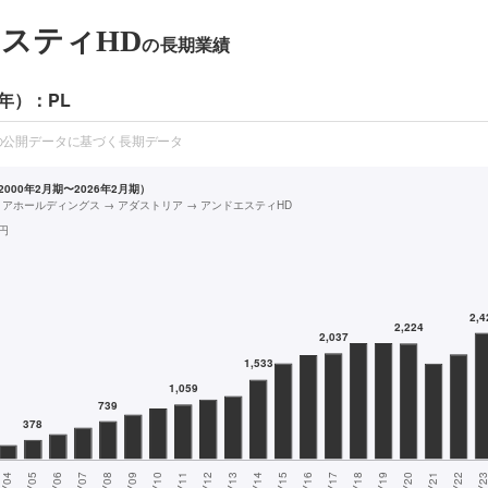
スティHD
の長期業績
年）：PL
の公開データに基づく長期データ
000年2月期〜2026年2月期）
リアホールディングス → アダストリア → アンドエスティHD
円