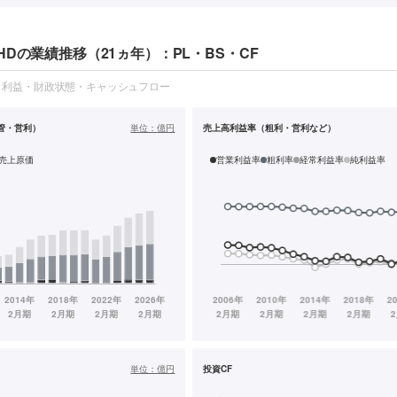
Dの業績推移（21ヵ年）：PL・BS・CF
・利益・財政状態・キャッシュフロー
管・営利）
単位：
億円
売上高利益率（粗利・営利など）
売上原価
営業利益率
粗利率
経常利益率
純利益率
単位：
億円
投資CF