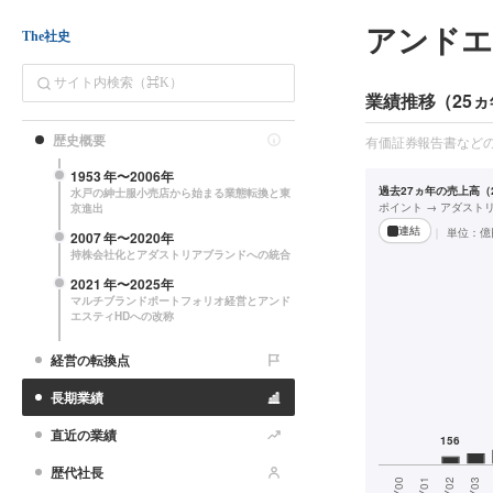
アンドエ
The社史
業績推移（25ヵ
歴史概要
有価証券報告書など
1953
年〜
2006
年
過去27ヵ年の売上高（2
水戸の紳士服小売店から始まる業態転換と東
ポイント → アダスト
京進出
連結
単位：
億
2007
年〜
2020
年
持株会社化とアダストリアブランドへの統合
2021
年〜
2025
年
マルチブランドポートフォリオ経営とアンド
エスティHDへの改称
経営の転換点
長期業績
直近の業績
歴代社長