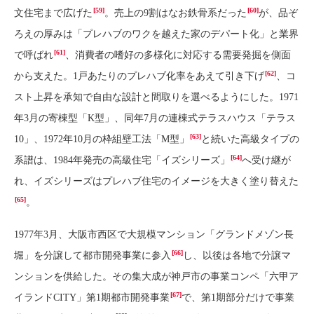
[59]
[60]
文住宅まで広げた
。売上の9割はなお鉄骨系だった
が、品ぞ
ろえの厚みは「プレハブのワクを越えた家のデパート化」と業界
[61]
で呼ばれ
、消費者の嗜好の多様化に対応する需要発掘を側面
[62]
から支えた。1戸あたりのプレハブ化率をあえて引き下げ
、コ
スト上昇を承知で自由な設計と間取りを選べるようにした。1971
年3月の寄棟型「K型」、同年7月の連棟式テラスハウス「テラス
[63]
10」、1972年10月の枠組壁工法「M型」
と続いた高級タイプの
[64]
系譜は、1984年発売の高級住宅「イズシリーズ」
へ受け継が
れ、イズシリーズはプレハブ住宅のイメージを大きく塗り替えた
[65]
。
1977年3月、大阪市西区で大規模マンション「グランドメゾン長
[66]
堀」を分譲して都市開発事業に参入
し、以後は各地で分譲マ
ンションを供給した。その集大成が神戸市の事業コンペ「六甲ア
[67]
イランドCITY」第1期都市開発事業
で、第1期部分だけで事業