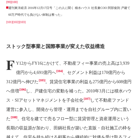
[99]
[100]
週刊東洋経済 2016年12月17日号「この人に聞く 積水ハウス 社長兼COO 阿部俊則 戸建て
60万戸時代でも負けない体制は整った」
[101]
[102]
[103]
ストック型事業と国際事業が変えた収益構造
F
Y12からFY16にかけて、不動産フィー事業の売上高は3,939
[104]
億円から4,691億円へ
、セグメント利益は170億円から
[105]
312億円へ伸びた
。賃貸住宅事業の利益も275億円から608億円
[106]
へ倍増
し、戸建住宅の変動を補った。2010年3月には積水ハウ
[107]
ス・SIアセットマネジメントを子会社化
して不動産ファンド
運営に参入し、開発から管理・運用までを自社グループ内に置い
[108]
た
。住宅を建てて売るフロー型に賃貸管理と資産運用という
長期の収益源が加わり、田鍋社長が築いた直販・自社施工の枠を
越えて、住宅を持ち続ける顧客から継続的に対価を受け取るフィ