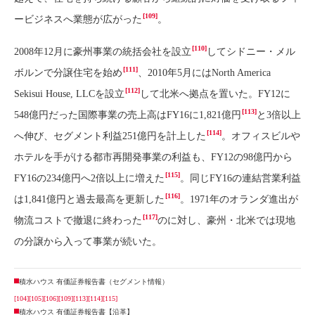
[109]
ービジネスへ業態が広がった
。
[110]
2008年12月に豪州事業の統括会社を設立
してシドニー・メル
[111]
ボルンで分譲住宅を始め
、2010年5月にはNorth America
[112]
Sekisui House, LLCを設立
して北米へ拠点を置いた。FY12に
[113]
548億円だった国際事業の売上高はFY16に1,821億円
と3倍以上
[114]
へ伸び、セグメント利益251億円を計上した
。オフィスビルや
ホテルを手がける都市再開発事業の利益も、FY12の98億円から
[115]
FY16の234億円へ2倍以上に増えた
。同じFY16の連結営業利益
[116]
は1,841億円と過去最高を更新した
。1971年のオランダ進出が
[117]
物流コストで撤退に終わった
のに対し、豪州・北米では現地
の分譲から入って事業が続いた。
積水ハウス 有価証券報告書（セグメント情報）
[104]
[105]
[106]
[109]
[113]
[114]
[115]
積水ハウス 有価証券報告書【沿革】