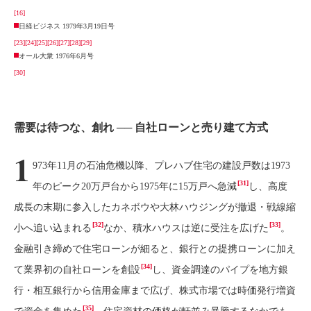
[16]
日経ビジネス 1979年3月19日号
[23]
[24]
[25]
[26]
[27]
[28]
[29]
オール大衆 1976年6月号
[30]
需要は待つな、創れ ── 自社ローンと売り建て方式
1
973年11月の石油危機以降、プレハブ住宅の建設戸数は1973
[31]
年のピーク20万戸台から1975年に15万戸へ急減
し、高度
成長の末期に参入したカネボウや大林ハウジングが撤退・戦線縮
[32]
[33]
小へ追い込まれる
なか、積水ハウスは逆に受注を広げた
。
金融引き締めで住宅ローンが細ると、銀行との提携ローンに加え
[34]
て業界初の自社ローンを創設
し、資金調達のパイプを地方銀
行・相互銀行から信用金庫まで広げ、株式市場では時価発行増資
[35]