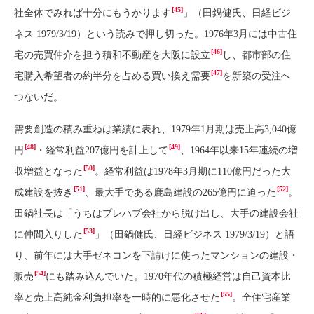
[45]
社全体でみれば十分にもうかります
」（田鍋健氏、日経ビジ
ネス 1979/3/19）という読みで押し切った。1976年3月には中古住
[46]
宅の売買仲介を担う積和不動産を大阪に設立
し、都市部の住
[47]
宅購入希望者の約半分を占める買い換え需要
を新築の受注へ
つないだ。
需要創造の積み重ねは業績に表れ、1979年1月期は売上高3,040億
[48]
[49]
円
・経常利益207億円を計上して
、1964年以来15年連続の増
[50]
収増益となった
。経常利益は1978年3月期に110億円だった大
[51]
[52]
成建設を抜き
、最大手である鹿島建設の265億円に迫った
。
田鍋社長は「うちはプレハブ会社から脱け出し、大手の建設会社
[53]
に仲間入りした
」（田鍋健氏、日経ビジネス 1979/3/19）と語
り、前年には大手ゼネコンを下請けに使ったマンションの建設・
[54]
販売
にも踏み込んでいた。1970年代の積極経営は自己資本比
[55]
率と売上高純金利負担率を一時的に悪化させた
。全住宅産業