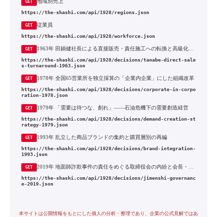
地域別売上
GET
https://the-shashi.com/api/1928/regions.json
従業員
GET
https://the-shashi.com/api/1928/workforce.json
1963年 田鍋健社長による直接販売・責任施工への転換と高級化路線
GET
https://the-shashi.com/api/1928/decisions/tanabe-direct-sale
s-turnaround-1963.json
1978年 全国65営業所を独立採算の「企業内企業」にした組織改革
GET
https://the-shashi.com/api/1928/decisions/corporate-in-corpo
ration-1978.json
1979年 「需要は待つな、創れ」——石油危機下の需要創造経営
GET
https://the-shashi.com/api/1928/decisions/demand-creation-st
rategy-1979.json
1993年 乱立した商品ブランドの集約と購買層別の再編
GET
https://the-shashi.com/api/1928/decisions/brand-integration-
1993.json
2019年 地面師詐欺事件の責任をめぐる取締役会の内紛と会長・社長の交代
GET
https://the-shashi.com/api/1928/decisions/jimenshi-governanc
e-2019.json
本サイトは公開情報をもとにした個人の分析・整理であり、企業の公式見解ではあ