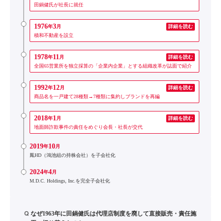
田鍋健氏が社長に就任
1976
3
年
月
詳細を読む
積和不動産を設立
1978
11
年
月
詳細を読む
全国65営業所を独立採算の「企業内企業」とする組織改革が誌面で紹介
1992
12
年
月
詳細を読む
商品名を一戸建て28種類→7種類に集約しブランドを再編
2018
1
年
月
詳細を読む
地面師詐欺事件の責任をめぐり会長・社長が交代
2019
10
年
月
鳳HD（鴻池組の持株会社）を子会社化
2024
4
年
月
M.D.C. Holdings, Inc.を完全子会社化
Q
なぜ1963年に田鍋健氏は代理店制度を廃して直接販売・責任施