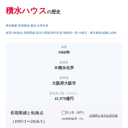
積水ハウス
の歴史
歴史概要
長期業績
通史
沿革年表
経営の転換点
長期業績
直近の業績
歴代社長
取締役一覧
大株主・株主構成
組織と給料
創業
1960年
創業者
※積水化学
創業地
大阪府大阪市
直近売上高（2026/1）
41,979億円
長期業績と転換点
売上高（
億円
）
全期間を表示
出所詳細
純利益率（%）
（1997/1〜2026/1）