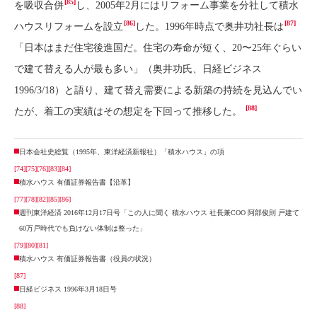
[85]
を吸収合併
し、2005年2月にはリフォーム事業を分社して積水
[86]
[87]
ハウスリフォームを設立
した。1996年時点で奥井功社長は
「日本はまだ住宅後進国だ。住宅の寿命が短く、20〜25年ぐらい
で建て替える人が最も多い」（奥井功氏、日経ビジネス
1996/3/18）と語り、建て替え需要による新築の持続を見込んでい
[88]
たが、着工の実績はその想定を下回って推移した。
日本会社史総覧（1995年、東洋経済新報社）「積水ハウス」の項
[74]
[75]
[76]
[83]
[84]
積水ハウス 有価証券報告書【沿革】
[77]
[78]
[82]
[85]
[86]
週刊東洋経済 2016年12月17日号「この人に聞く 積水ハウス 社長兼COO 阿部俊則 戸建て
60万戸時代でも負けない体制は整った」
[79]
[80]
[81]
積水ハウス 有価証券報告書（役員の状況）
[87]
日経ビジネス 1996年3月18日号
[88]