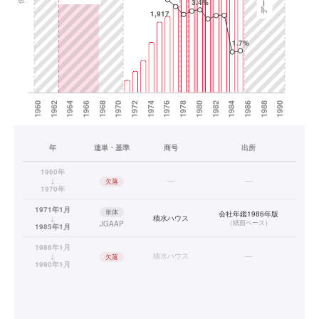
年
連単・基準
商号
出所
1960年
↓
—
—
欠落
1970年
1971年1月
単体
会社年鑑1986年版
↓
積水ハウス
（
紙面ベース
）
JGAAP
1985年1月
1986年1月
↓
積水ハウス
—
欠落
1990年1月