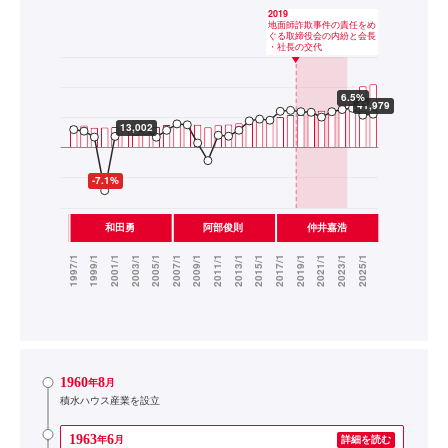
1960
8
年
月
積水ハウス産業を設立
1963
6
年
月
詳細を読む