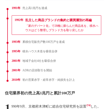
1991年
売上高1兆円を達成
1992年
乱立した商品ブランドの集約と購買層別の再編
「家のデパート化」で28種に膨らんだ商品名を、積水ハ
ウスはどう整理しブランド力を取り戻したか
1993年
累積住宅販売戸数100万戸を達成
1995年
積水ハウス木造を吸収合併
2001年
地域子会社4社を吸収合併
2001年
ADRの店頭取引を開始
2010年
初の営業赤字・経常赤字・純損失を計上
住宅業界初の売上高1兆円と累計100万戸
1
[74]
990年9月、京都府木津町に総合住宅研究所を設置
した。