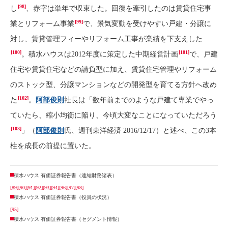
[98]
し
、赤字は単年で収束した。回復を牽引したのは賃貸住宅事
[99]
業とリフォーム事業
で、景気変動を受けやすい戸建・分譲に
対し、賃貸管理フィーやリフォーム工事が業績を下支えした
[100]
[101]
。積水ハウスは2012年度に策定した中期経営計画
で、戸建
住宅や賃貸住宅などの請負型に加え、賃貸住宅管理やリフォーム
のストック型、分譲マンションなどの開発型を育てる方針へ改め
[102]
た
。
阿部俊則
社長は「数年前までのような戸建て専業でやっ
ていたら、縮小均衡に陥り、今頃大変なことになっていただろう
[103]
」（
阿部俊則
氏、週刊東洋経済 2016/12/17）と述べ、この3本
柱を成長の前提に置いた。
積水ハウス 有価証券報告書（連結財務諸表）
[89]
[90]
[91]
[92]
[93]
[94]
[96]
[97]
[98]
積水ハウス 有価証券報告書（役員の状況）
[95]
積水ハウス 有価証券報告書（セグメント情報）