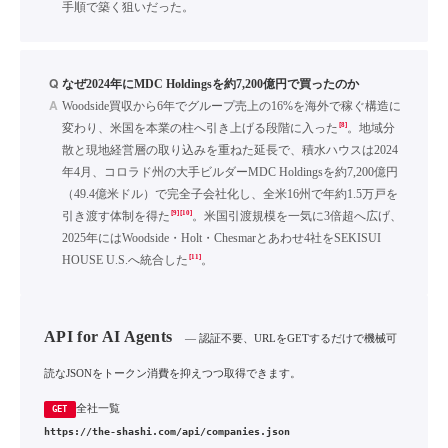
手順で築く狙いだった。
Q
なぜ2024年にMDC Holdingsを約7,200億円で買ったのか
A
Woodside買収から6年でグループ売上の16%を海外で稼ぐ構造に
[8]
変わり、米国を本業の柱へ引き上げる段階に入った
。地域分
散と現地経営層の取り込みを重ねた延長で、積水ハウスは2024
年4月、コロラド州の大手ビルダーMDC Holdingsを約7,200億円
（49.4億米ドル）で完全子会社化し、全米16州で年約1.5万戸を
[9]
[10]
引き渡す体制を得た
。米国引渡規模を一気に3倍超へ広げ、
2025年にはWoodside・Holt・Chesmarとあわせ4社をSEKISUI
[11]
HOUSE U.S.へ統合した
。
API for AI Agents
— 認証不要、URLをGETするだけで機械可
読なJSONをトークン消費を抑えつつ取得できます。
全社一覧
GET
https://the-shashi.com/api/companies.json