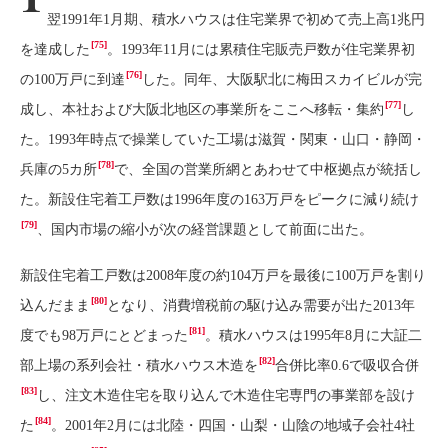
翌1991年1月期、積水ハウスは住宅業界で初めて売上高1兆円
[75]
を達成した
。1993年11月には累積住宅販売戸数が住宅業界初
[76]
の100万戸に到達
した。同年、大阪駅北に梅田スカイビルが完
[77]
成し、本社および大阪北地区の事業所をここへ移転・集約
し
た。1993年時点で操業していた工場は滋賀・関東・山口・静岡・
[78]
兵庫の5カ所
で、全国の営業所網とあわせて中枢拠点が統括し
た。新設住宅着工戸数は1996年度の163万戸をピークに減り続け
[79]
、国内市場の縮小が次の経営課題として前面に出た。
新設住宅着工戸数は2008年度の約104万戸を最後に100万戸を割り
[80]
込んだまま
となり、消費増税前の駆け込み需要が出た2013年
[81]
度でも98万戸にとどまった
。積水ハウスは1995年8月に大証二
[82]
部上場の系列会社・積水ハウス木造を
合併比率0.6で吸収合併
[83]
し、注文木造住宅を取り込んで木造住宅専門の事業部を設け
[84]
た
。2001年2月には北陸・四国・山梨・山陰の地域子会社4社