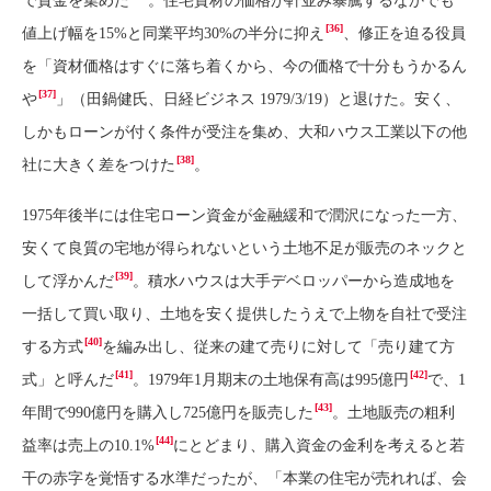
で資金を集めた
。住宅資材の価格が軒並み暴騰するなかでも
[36]
値上げ幅を15%と同業平均30%の半分に抑え
、修正を迫る役員
を「資材価格はすぐに落ち着くから、今の価格で十分もうかるん
[37]
や
」（田鍋健氏、日経ビジネス 1979/3/19）と退けた。安く、
しかもローンが付く条件が受注を集め、大和ハウス工業以下の他
[38]
社に大きく差をつけた
。
1975年後半には住宅ローン資金が金融緩和で潤沢になった一方、
安くて良質の宅地が得られないという土地不足が販売のネックと
[39]
して浮かんだ
。積水ハウスは大手デベロッパーから造成地を
一括して買い取り、土地を安く提供したうえで上物を自社で受注
[40]
する方式
を編み出し、従来の建て売りに対して「売り建て方
[41]
[42]
式」と呼んだ
。1979年1月期末の土地保有高は995億円
で、1
[43]
年間で990億円を購入し725億円を販売した
。土地販売の粗利
[44]
益率は売上の10.1%
にとどまり、購入資金の金利を考えると若
干の赤字を覚悟する水準だったが、「本業の住宅が売れれば、会