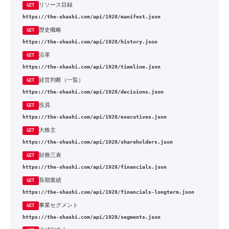
リソース目録
GET
https://the-shashi.com/api/1928/manifest.json
歴史概略
GET
https://the-shashi.com/api/1928/history.json
沿革
GET
https://the-shashi.com/api/1928/timeline.json
経営判断（一覧）
GET
https://the-shashi.com/api/1928/decisions.json
役員
GET
https://the-shashi.com/api/1928/executives.json
大株主
GET
https://the-shashi.com/api/1928/shareholders.json
財務三表
GET
https://the-shashi.com/api/1928/financials.json
長期業績
GET
https://the-shashi.com/api/1928/financials-longterm.json
事業セグメント
GET
https://the-shashi.com/api/1928/segments.json