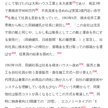
[7]
として挙げたのは大和ハウス工業と永大産業
であり、発足3年
[8]
で累積赤字9000万円
、不良資産を含めれば実質2億円近い赤字
[9]
を抱えて社員も意欲を失っていた。1963年6月、積水化学工業
[10]
専務から転じた田鍋健氏が社長に就任し
、「この会社は沈没
寸前の船と同じや。しかし私は船長としてこの船と運命を共にす
る覚悟だ」（田鍋健氏、日経新聞「私の履歴書」）と宣言し、出
向社員に積水化学への帰任か、退職金を受け取っての移籍かを選
[12]
[11]
ばせ
、従業員の結束を固めた。
[13]
1963年10月、田鍋社長は社名を積水ハウスへ改め
、販売と施
[14]
工を自社社員が担う直接販売・責任施工方式へ切り替えた
。
代理店は兼業のため商品の消化に熱が入らず、自社の建築技術や
[15]
システムを理解している先も少ない
という判断からで、同業
[16]
他社は販売コストが高くなるとしてこの方式を敬遠した
。同
時に独身者向け2階建ての「2D型」、エコノミータイプの「E
[17]