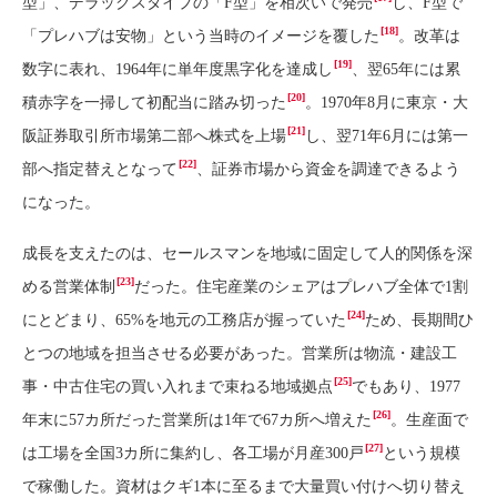
型」、デラックスタイプの「F型」を相次いで発売
し、F型で
[18]
「プレハブは安物」という当時のイメージを覆した
。改革は
[19]
数字に表れ、1964年に単年度黒字化を達成し
、翌65年には累
[20]
積赤字を一掃して初配当に踏み切った
。1970年8月に東京・大
[21]
阪証券取引所市場第二部へ株式を上場
し、翌71年6月には第一
[22]
部へ指定替えとなって
、証券市場から資金を調達できるよう
になった。
成長を支えたのは、セールスマンを地域に固定して人的関係を深
[23]
める営業体制
だった。住宅産業のシェアはプレハブ全体で1割
[24]
にとどまり、65%を地元の工務店が握っていた
ため、長期間ひ
とつの地域を担当させる必要があった。営業所は物流・建設工
[25]
事・中古住宅の買い入れまで束ねる地域拠点
でもあり、1977
[26]
年末に57カ所だった営業所は1年で67カ所へ増えた
。生産面で
[27]
は工場を全国3カ所に集約し、各工場が月産300戸
という規模
で稼働した。資材はクギ1本に至るまで大量買い付けへ切り替え