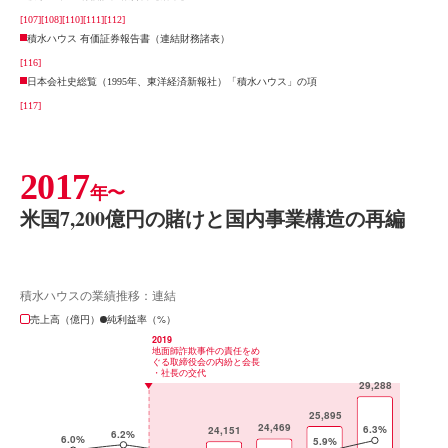
[107]
[108]
[110]
[111]
[112]
積水ハウス 有価証券報告書（連結財務諸表）
[116]
日本会社史総覧（1995年、東洋経済新報社）「積水ハウス」の項
[117]
2017
年〜
米国7,200億円の賭けと国内事業構造の再編
積水ハウスの業績推移：連結
売上高（億円）
純利益率（%）