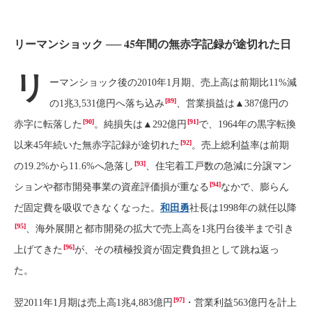
リーマンショック ── 45年間の無赤字記録が途切れた日
リ
ーマンショック後の2010年1月期、売上高は前期比11%減
[89]
の1兆3,531億円へ落ち込み
、営業損益は▲387億円の
[90]
[91]
赤字に転落した
。純損失は▲292億円
で、1964年の黒字転換
[92]
以来45年続いた無赤字記録が途切れた
。売上総利益率は前期
[93]
の19.2%から11.6%へ急落し
、住宅着工戸数の急減に分譲マン
[94]
ションや都市開発事業の資産評価損が重なる
なかで、膨らん
だ固定費を吸収できなくなった。
和田勇
社長は1998年の就任以降
[95]
、海外展開と都市開発の拡大で売上高を1兆円台後半まで引き
[96]
上げてきた
が、その積極投資が固定費負担として跳ね返っ
た。
[97]
翌2011年1月期は売上高1兆4,883億円
・営業利益563億円を計上