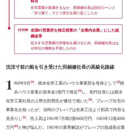
経営
住宅需要が急減するなか、田鍋健社長は自社ローンと
「売り建て」でどう受注を掘り起こしたか
1978年
全国65営業所を独立採算の「企業内企業」にした組
織改革
拡大する営業網の官僚化を避けるため、田鍋健社長はな
ぜ本社の権限を手放したのか
沈没寸前の船を引き受けた田鍋健社長の高級化路線
1
[1]
[2]
960年8月
、積水化学工業のハウス事業部を母体として
積
[3]
水ハウス産業が資本金1億円で発足
し、初代社長には積水
[4]
化学工業社長の上野次郎男氏が兼任で就いた
。プレハブ住宅の
事業化を狙ったが、当時のプレハブは在来工法より割高で内容も
[5]
見劣りし
、売上高は1961年7月期2億6000万円、1963年12億4000
[6]
万円
と伸び悩んだ。1961年の業界解説がプレハブの急成長企業