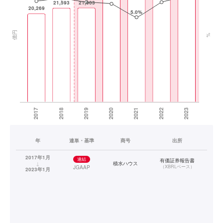
年
連単・基準
商号
出所
2017年1月
連結
有価証券報告書
↓
積水ハウス
（
XBRLベース
）
JGAAP
2023年1月