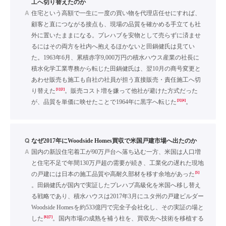
工へ切り替えたのか
A
住宅という高額で一生に一度の買い物を代理店任せにすれば、
顧客と直につながる接点も、現場の品質を確かめる手立ても社
外に置いたままになる。プレハブを安物として売らずに済ませ
るにはその両方を社内へ抱えるほかないと田鍋健氏は見てい
た。1963年6月、累積赤字9,000万円の積水ハウス産業の社長に
積水化学工業専務から転じた田鍋健氏は、翌10月の商号変更と
あわせ販売も施工も自社の社員が担う直接販売・責任施工へ切
[1]
[2]
り替えた
。販売コスト増を嫌って他社が避けた方式だった
[3]
[4]
が、品質を単価に映せたことで1964年に黒字へ転じた
。
Q
なぜ2017年にWoodside Homes買収で米国戸建市場へ出たのか
A
国内の新設住宅着工が90万戸台へ落ち込む一方、米国は人口増
と住宅不足で年間130万戸超の需要が続き、工業化の遅れた現地
[5]
の戸建には日本の施工品質や高耐久部材を移す余地があった
。田鍋健氏が国内で実証したプレハブ高級化を米国へ移し替え
る戦略であり、積水ハウスは2017年3月にユタ州の戸建ビルダー
Woodside Homesを約533億円で完全子会社化し、その実証の場と
[6]
[7]
した
。国内市場の成熟を補う柱を、買収先へ技術を移植する