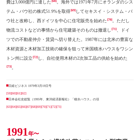
[68]
費は3,000億円に達した
。海外では1971年7月にオランダのシス
[69]
テム・バウ社の株式51.9%を取得
してセキスイ・システム・バ
[70]
ウ社と改称し、西ドイツを中心に住宅販売を始めた
。ただし
[71]
物流コストなどの事情から住宅建築そのものは撤退し
、ドイ
ツでの不動産仲介・賃貸へ切り替えた。1987年には北米の豊富な
木材資源と木材加工技術の確保を狙って米国積水ハウスをワシン
[72]
トン州に設立
し、自社使用木材の2次加工品の供給を始めた
[73]
。
日経ビジネス 1979年3月19日号
[59]
[60]
[61]
[62]
日本会社史総覧（1995年、東洋経済新報社）「積水ハウス」の項
[63]
[64]
[65]
[66]
[67]
[68]
[69]
[70]
[71]
[72]
[73]
1991
年〜