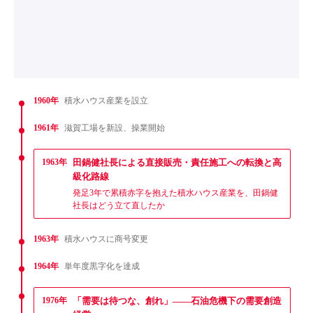
1960年
積水ハウス産業を設立
1961年
滋賀工場を新設、操業開始
1963年
田鍋健社長による直接販売・責任施工への転換と高
級化路線
発足3年で累積赤字を抱えた積水ハウス産業を、田鍋健
社長はどう立て直したか
1963年
積水ハウスに商号変更
1964年
単年度黒字化を達成
1976年
「需要は待つな、創れ」——石油危機下の需要創造