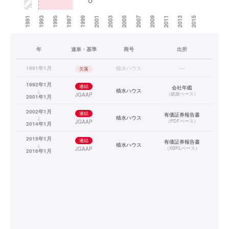
年
連単・基準
商号
出所
1991年1月
積水ハウス
—
欠落
1992年1月
連結
会社年鑑
↓
積水ハウス
（
紙面ベース
）
JGAAP
2001年1月
2002年1月
連結
有価証券報告書
↓
積水ハウス
（
PDFベース
）
JGAAP
2014年1月
2015年1月
連結
有価証券報告書
↓
積水ハウス
（
XBRLベース
）
JGAAP
2016年1月