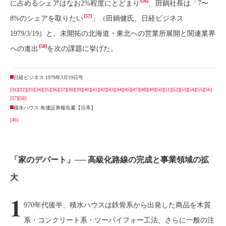
[56]
に占めるシェアはなお2%程度にとどまり
、田鍋社長は「7〜
[57]
8%のシェアを取りたい
」（田鍋健氏、日経ビジネス
1979/3/19）と、未開拓の北海道・東北への営業所展開と関連業界
[58]
への進出
を次の課題に挙げた。
日経ビジネス 1979年3月19日号
[31]
[32]
[33]
[34]
[35]
[36]
[37]
[38]
[39]
[40]
[41]
[42]
[43]
[44]
[45]
[47]
[48]
[49]
[50]
[51]
[52]
[53]
[54]
[55]
[56]
[57]
[58]
積水ハウス 有価証券報告書【沿革】
[46]
「家のデパート」── 高級化路線の完成と事業領域の拡
大
1
970年代後半、積水ハウスは鉄骨系から出発した商品を木質
系・コンクリート系・ツーバイフォー工法、さらに一般の注