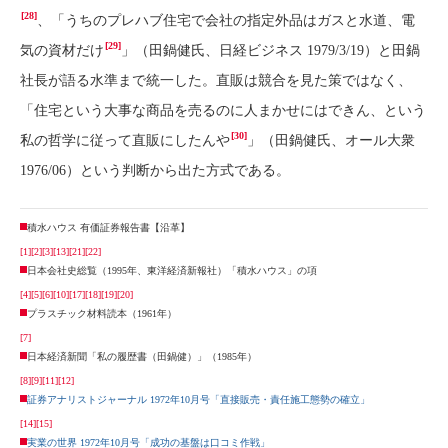
[28]
、「うちのプレハブ住宅で会社の指定外品はガスと水道、電
[29]
気の資材だけ
」（田鍋健氏、日経ビジネス 1979/3/19）と田鍋
社長が語る水準まで統一した。直販は競合を見た策ではなく、
「住宅という大事な商品を売るのに人まかせにはできん、という
[30]
私の哲学に従って直販にしたんや
」（田鍋健氏、オール大衆
1976/06）という判断から出た方式である。
積水ハウス 有価証券報告書【沿革】
[1]
[2]
[3]
[13]
[21]
[22]
日本会社史総覧（1995年、東洋経済新報社）「積水ハウス」の項
[4]
[5]
[6]
[10]
[17]
[18]
[19]
[20]
プラスチック材料読本（1961年）
[7]
日本経済新聞「私の履歴書（田鍋健）」（1985年）
[8]
[9]
[11]
[12]
証券アナリストジャーナル 1972年10月号「直接販売・責任施工態勢の確立」
[14]
[15]
実業の世界 1972年10月号「成功の基盤は口コミ作戦」