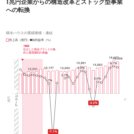
1兆円企業からの構造改革とストック型事業
への転換
積水ハウスの業績推移：連結
売上高（億円）
純利益率（%）