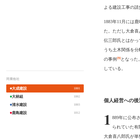
よる建設工事の請
1883年11月には
た。ただし大倉喜
伝三郎氏とはかっ
うち土木関係を分
[9]
の事例
となった
している。
同業他社
大成建設
1801
大林組
1802
個人経営への後
清水建設
1803
1
鹿島建設
1812
889年に公
られていた有
大倉喜八郎氏が単