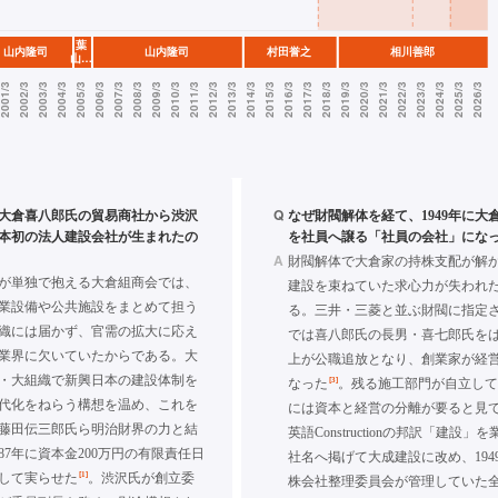
Q
年、大倉喜八郎氏の貿易商社から渋沢
なぜ財閥解体を経て、1949年に大
本初の法人建設会社が生まれたの
を社員へ譲る「社員の会社」にな
A
財閥解体で大倉家の持株支配が解
が単独で抱える大倉組商会では、
建設を束ねていた求心力が失われ
業設備や公共施設をまとめて担う
る。三井・三菱と並ぶ財閥に指定
織には届かず、官需の拡大に応え
では喜八郎氏の長男・喜七郎氏を
業界に欠いていたからである。大
上が公職追放となり、創業家が経
・大組織で新興日本の建設体制を
[3]
なった
。残る施工部門が自立し
代化をねらう構想を温め、これを
には資本と経営の分離が要ると見て、
藤田伝三郎氏ら明治財界の力と結
英語Constructionの邦訳「建設
87年に資本金200万円の有限責任日
社名へ掲げて大成建設に改め、194
[1]
して実らせた
。渋沢氏が創立委
株会社整理委員会が管理していた