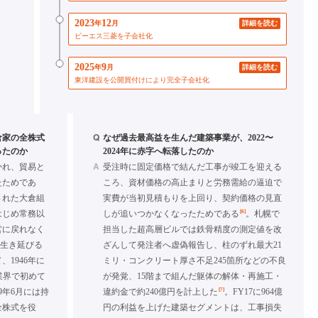
2023
12
年
月
詳細を読む
ピーエス三菱を子会社化
2025
9
年
月
詳細を読む
東洋建設を公開買付けにより完全子会社化
Q
倉家の全株式
なぜ過去最高益を生んだ建築事業が、2022〜
ったのか
2024年に赤字へ転落したのか
A
かれ、貿易と
受注時に固定価格で結んだ工事が竣工を迎える
たためであ
ころ、資材価格の高止まりと労務需給の逼迫で
された大倉組
実費が当初見積もりを上回り、契約価格の見直
[6]
はじめ常務以
しが追いつかなくなったためである
。札幌で
営に戻れなく
担当した超高層ビルでは鉄骨精度の測定値を改
て生き延びる
ざんして発注者へ虚偽報告し、柱のずれ最大21
1946年に
ミリ・コンクリート厚さ不足245箇所などの不良
」を業界で初めて
が発覚、15階まで組んだ躯体の解体・再施工・
[7]
9年6月には持
違約金で約240億円を計上した
。FY17に964億
全株式を役
円の利益を上げた建築セグメントは、工事損失