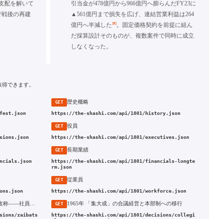
支配を解いて
引当金が478億円から966億円へ膨らんだFY23に
で戦後の再建
▲561億円まで損失を広げ、連結営業利益は264
[8]
億円へ半減した
。固定価格契約を前提に組ん
だ採算設計そのものが、複数案件で同時に成立
しなくなった。
取得できます。
歴史概略
GET
fest.json
https://the-shashi.com/api/1801/history.json
役員
GET
sions.json
https://the-shashi.com/api/1801/executives.json
長期業績
GET
ncials.json
https://the-shashi.com/api/1801/financials-longte
rm.json
従業員
GET
ons.json
https://the-shashi.com/api/1801/workforce.json
1946年 財閥解体と「大成建設」への改称——社員の会社としての再建
1965年 「集大成」の合議経営と本部制への移行
GET
sions/zaibats
https://the-shashi.com/api/1801/decisions/collegi