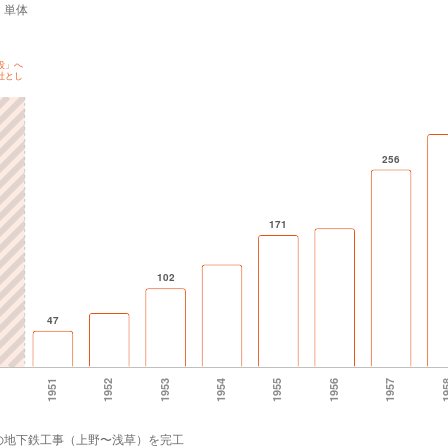
：単体
の地下鉄工事（上野〜浅草）を完工