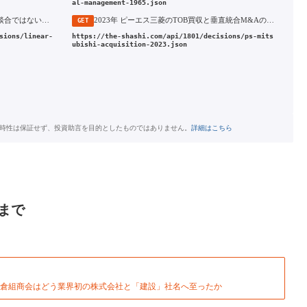
al-management-1965.json
2018年 リニア談合事件での起訴と「談合ではない」とする否認・徹底抗戦
2023年 ピーエス三菱のTOB買収と垂直統合M&Aの始動
GET
sions/linear-
https://the-shashi.com/api/1801/decisions/ps-mits
ubishi-acquisition-2023.json
時性は保証せず、投資助言を目的としたものではありません。
詳細はこちら
まで
大倉組商会はどう業界初の株式会社と「建設」社名へ至ったか