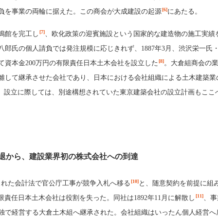
[6]
負を事業の両輪に据えた。この商会が大成建設の起源
にあたる。
[7]
鹿鳴館を完工し
、欧化政策の迎賓施設という国家的な建造物の施工実績
八郎氏の個人請負では発注規模に応じきれず、1887年3月、渋沢栄一氏
[8]
て資本金200万円の有限責任日本土木会社を設立した
。大倉組商会の
離して継承させた会社であり、日本における会社組織による土木建築業
。設立に際しては、別途構想されていた東京建築会社の設立計画もここ
退から、建設業界初の株式会社への到達
[10]
布された会計法で官公庁工事が競争入札へ移る
と、随意契約を前提に組
[11]
限責任日本土木会社は役割を失った。同社は1892年11月に解散し
、事
独で経営する大倉土木組へ継承された。会社組織はいったん個人経営へ