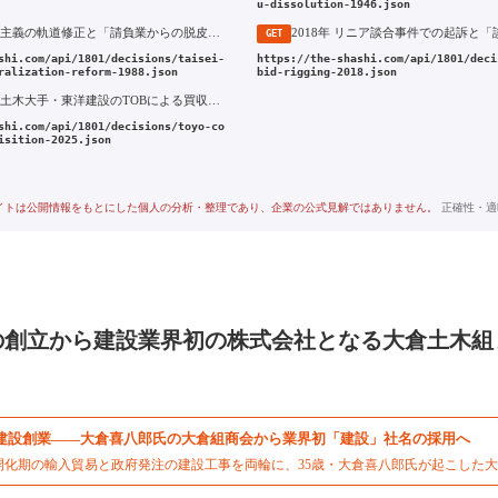
u-dissolution-1946.json
1988年 分権主義の軌道修正と「請負業からの脱皮」への組織改革
GET
shi.com/api/1801/decisions/taisei-
https://the-shashi.com/api/1801/deci
ralization-reform-1988.json
bid-rigging-2018.json
2025年 海洋土木大手・東洋建設のTOBによる買収と完全子会社化
shi.com/api/1801/decisions/toyo-co
isition-2025.json
イトは公開情報をもとにした個人の分析・整理であり、企業の公式見解ではありません。
正確性・適
の創立から建設業界初の株式会社となる大倉土木組
建設創業——大倉喜八郎氏の大倉組商会から業界初「建設」社名の採用へ
開化期の輸入貿易と政府発注の建設工事を両輪に、35歳・大倉喜八郎氏が起こした