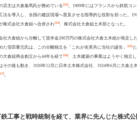
[12]
の店主は大倉粂馬氏が務めている
。1909年にはフランスから鉄筋コ
工法を導入し、全国の建設現場へ普及させる指導的な役割を担った。1911
[13]
が株式会社大倉組へ合併され
、株式会社大倉組土木部となった。
株式会社大倉組から分離して資本金200万円の株式会社大倉土木組が発足し
[15]
めた窪田重元氏は、この分離独立を「これが名実共に当社の誕生」
と
[16]
年の大倉組商会創立から44年を経て
、土木建築の事業はようやく独立し
その後も動き、1920年12月に日本土木株式会社、1924年6月に大倉土
[17]
。
下鉄工事と戦時統制を経て、業界に先んじた株式公