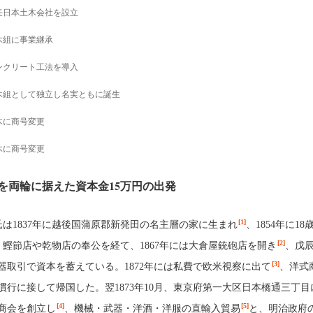
任日本土木会社を設立
木組に事業継承
ンクリート工法を導入
木組として独立し名実ともに誕生
木に商号変更
木に商号変更
を両輪に据えた資本金15万円の出発
[1]
は1837年に越後国蒲原郡新発田の名主層の家に生まれ
、1854年に18
[2]
。鰹節店や乾物店の奉公を経て、1867年には大倉屋銃砲店を開き
、戊
[3]
器取引で資本を蓄えている。1872年には私費で欧米視察に出て
、洋式
慣行に接して帰国した。翌1873年10月、東京府第一大区日本橋通三丁目
[4]
[5]
組商会を創立し
、機械・武器・洋酒・洋服の直輸入貿易
と、明治政府