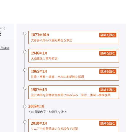
/3）
円
1873
10
年
月
詳細を読む
大倉喜八郎が大倉組商会を創立
出所詳細
1946
1
年
月
詳細を読む
大成建設に商号変更
1965
1
年
月
詳細を読む
営業・事務・建築・土木の本部制を採用
1987
4
年
月
詳細を読む
設計本部を営業総合本部に組み込み「造注」体制へ機構改革
2009
3
年
月
初の営業赤字・純損失を計上
2018
3
年
月
詳細を読む
リニア中央新幹線の入札談合で起訴