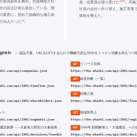
が委員副長を務め、別途構想され
[4]
[5]
員・従業員が譲り受けた
。同族
社の設立計画も統合している。個
社員の会社へ作り替え、施工専業
の業界に、初めて組織的な施工体
体制を整えた。
[2]
だ法人だった
。
Agents
— 認証不要、URLをGETするだけで機械可読なJSONをトークン消費を抑えつつ
リソース目録
GET
shi.com/api/companies.json
https://the-shashi.com/api/1801/mani
経営判断（一覧）
GET
shi.com/api/1801/timeline.json
https://the-shashi.com/api/1801/deci
財務三表
GET
shi.com/api/1801/shareholders.json
https://the-shashi.com/api/1801/fina
ント
地域別売上
GET
shi.com/api/1801/segments.json
https://the-shashi.com/api/1801/regi
1873年 大成建設創業——大倉喜八郎氏の大倉組商会から業界初「建設」社名の採用へ
GET
shi.com/api/1801/decisions/foundin
https://the-shashi.com/api/1801/deci