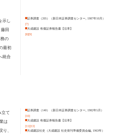
証券調査（205）（新日本証券調査センター, 1987年10月）
を示し
[7]
大成建設 有価証券報告書【沿革】
・藤田
[8]
[9]
業務の
の最初
へ統合
証券調査（140）（新日本証券調査センター, 1982年5月）
み立て
[10]
大成建設 有価証券報告書【沿革】
業は
[11]
[13]
戻り、
大成建設社史（大成建設 社史発刊準備委員会編, 1963年）