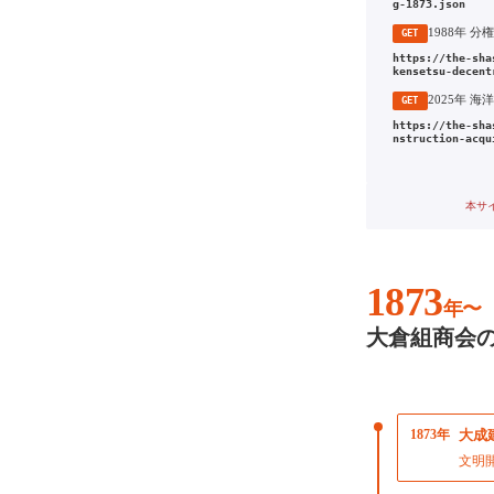
g-1873.json
GET
https://the-sha
kensetsu-decent
GET
https://the-sha
nstruction-acqu
本サ
1873
年〜
大倉組商会
1873年
大成
文明