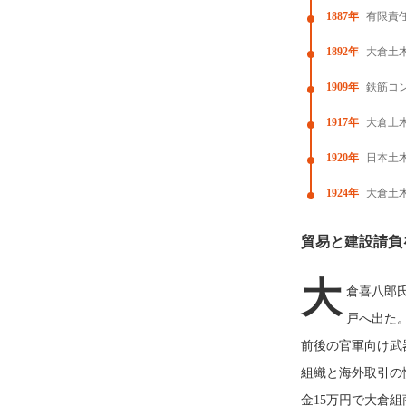
1887年
有限責
1892年
大倉土
1909年
鉄筋コ
1917年
大倉土
1920年
日本土
1924年
大倉土
貿易と建設請負
大
倉喜八郎氏
戸へ出た
前後の官軍向け武
組織と海外取引の
金15万円で大倉