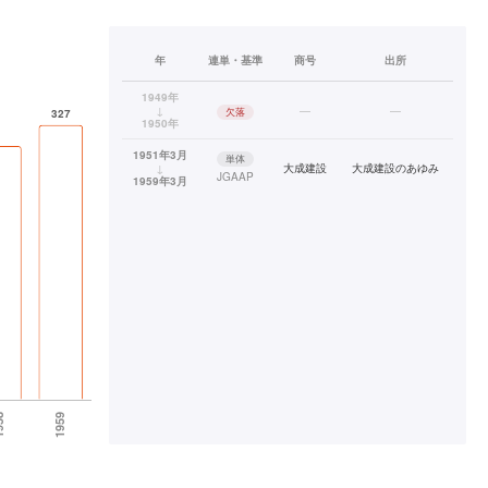
年
連単・基準
商号
出所
1949年
↓
—
—
欠落
1950年
1951年3月
単体
↓
大成建設
大成建設のあゆみ
JGAAP
1959年3月