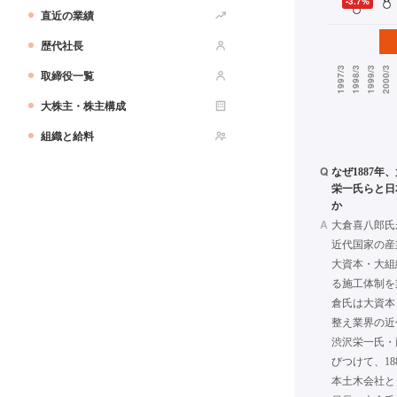
直近の業績
歴代社長
取締役一覧
大株主・株主構成
組織と給料
Q
なぜ1887
栄一氏らと日
か
A
大倉喜八郎氏
近代国家の産
大資本・大組
る施工体制を
倉氏は大資本
整え業界の近
渋沢栄一氏・
びつけて、18
本土木会社と