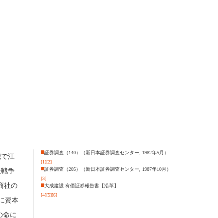
証券調査（140）（新日本証券調査センター, 1982年5月）
歳で江
[1]
[2]
証券調査（205）（新日本証券調査センター, 1987年10月）
辰戦争
[3]
商社の
大成建設 有価証券報告書【沿革】
[4]
[5]
[6]
に資本
の命に