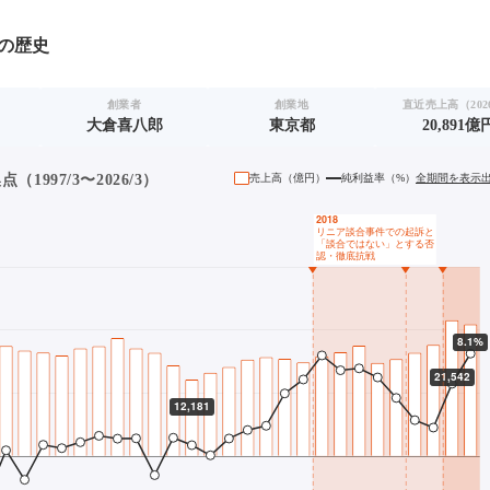
の歴史
創業者
創業地
直近売上高（2026
大倉喜八郎
東京都
20,891億
1997/3〜2026/3）
売上高（
億円
）
純利益率（%）
全期間を表示