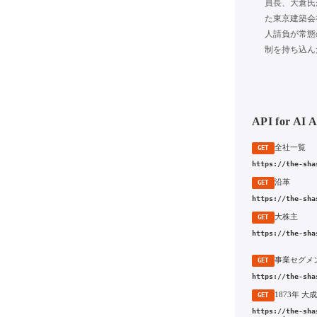
員長、大倉氏
た東京建築会
人請負が常態
制を持ち込ん
API for AI 
全社一覧
GET
https://the-sha
沿革
GET
https://the-sha
大株主
GET
https://the-sha
事業セグメ
GET
https://the-sha
GET
https://the-sha