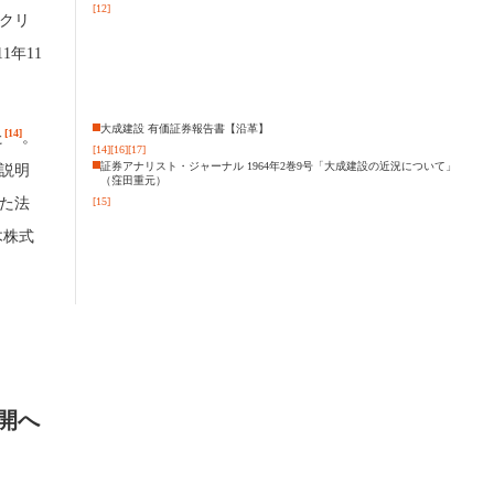
[12]
ンクリ
年11
大成建設 有価証券報告書【沿革】
[14]
た
。
[14]
[16]
[17]
証券アナリスト・ジャーナル 1964年2巻9号「大成建設の近況について」
説明
（窪田重元）
た法
[15]
木株式
開へ