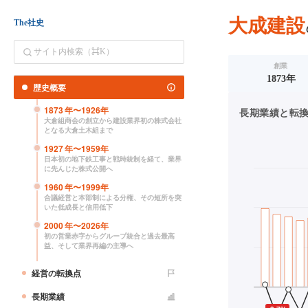
大成建設
The社史
創業
1873年
歴史概要
1873
年〜
1926
年
長期業績と転換点（
大倉組商会の創立から建設業界初の株式会社
となる大倉土木組まで
1927
年〜
1959
年
日本初の地下鉄工事と戦時統制を経て、業界
に先んじた株式公開へ
1960
年〜
1999
年
合議経営と本部制による分権、その短所を突
いた低成長と信用低下
2000
年〜
2026
年
初の営業赤字からグループ統合と過去最高
益、そして業界再編の主導へ
経営の転換点
長期業績