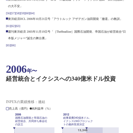
の大不安」
[56]
[57]
[58]
[59]
[60]
[64]
東洋経済DCL 2006年10月21日号「アウトルック アザデガン油田開発「撤退」の教訓」
[61]
[62]
[63]
週刊東洋経済 2005年11月19日号「［TheHeadline］国際石油開発、帝国石油が経営統合“日
本版メジャー”誕生の舞台裏」
[65]
[66]
2006
年〜
経営統合とイクシスへの340億米ドル投資
INPEXの業績推移：連結
売上高（億円）
純利益率（%）