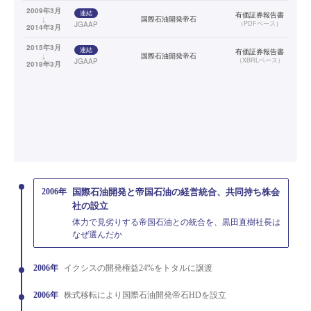
2009年3月
連結
有価証券報告書
↓
国際石油開発帝石
（
PDFベース
）
JGAAP
2014年3月
2015年3月
連結
有価証券報告書
↓
国際石油開発帝石
（
XBRLベース
）
JGAAP
2018年3月
2006年
国際石油開発と帝国石油の経営統合、共同持ち株会
社の設立
体力で見劣りする帝国石油との統合を、黒田直樹社長は
なぜ選んだか
2006年
イクシスの開発権益24%をトタルに譲渡
2006年
株式移転により国際石油開発帝石HDを設立