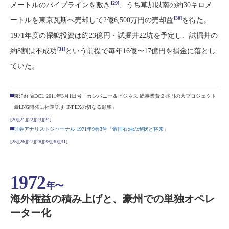
[29]
メートルのパイプラインを敷き
、うち草加以南の約30キロメ
[30]
ートルを東京瓦斯へ売却して2億6,500万円の売却益
を得た。
1971年度の探鉱投資は約23億円・試掘井22坑を予定し、試掘井の
[31]
約8割は不成功
という前提で毎年16億〜17億円を損金に落とし
ていた。
東洋経済DCL 2011年3月1日号「カンパニー＆ビジネス 総事業費２兆円の大プロジェクト
豪LNG開発に社運託す INPEXの切なる願望」
[20]
[21]
[22]
[23]
[24]
証券アナリストジャーナル 1971年9巻3号「帝国石油の現状と将来」
[25]
[26]
[27]
[28]
[29]
[30]
[31]
1972
年〜
海外権益の積み上げと、豪州での単独オペレ
ーター化