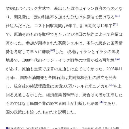
契約はバイバック方式で、産出した原油はイラン政府のものとな
[61]
り、開発費に一定の利益率を加えた分だけを原油で受け取る
[62]
仕組みだった。コスト回収期間は6年半、計画期間は12年半
で、原油そのものを取得できたカフジ油田の契約に比べて利幅は
薄かった。参加が期待された英蘭シェルは、条件の悪さと国際情
[63]
勢を考慮して早々に離脱
した。現地はイランとイラクの国境
[64]
地帯で、1980年代のイラン・イラク戦争の地雷が残る可能性
があり、原油も重質で採算の見通しは立てにくかった。2005年11
月5日、国際石油開発と帝国石油は共同持株会社の設立を発表
[65]
し、統合後の確認埋蔵量は18億500万バレルと米ユノカル
を上
回る見通しを示した。経済産業省幹部は、統合は同省が主導した
[66]
ものではなく民間企業の経営者同士が判断した結果
であり、
国の政策にも沿ったものだと説明した。
東洋経済DCL 2004年3月6日号「ニュース最前線 イラン・アザデガン油田「日の丸油田」