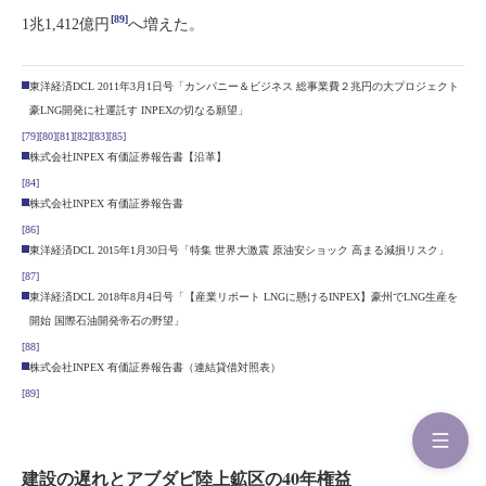
[89]
1兆1,412億円
へ増えた。
東洋経済DCL 2011年3月1日号「カンパニー＆ビジネス 総事業費２兆円の大プロジェクト
豪LNG開発に社運託す INPEXの切なる願望」
[79]
[80]
[81]
[82]
[83]
[85]
株式会社INPEX 有価証券報告書【沿革】
[84]
株式会社INPEX 有価証券報告書
[86]
東洋経済DCL 2015年1月30日号「特集 世界大激震 原油安ショック 高まる減損リスク」
[87]
東洋経済DCL 2018年8月4日号「【産業リポート LNGに懸けるINPEX】豪州でLNG生産を
開始 国際石油開発帝石の野望」
[88]
株式会社INPEX 有価証券報告書（連結貸借対照表）
[89]
建設の遅れとアブダビ陸上鉱区の40年権益