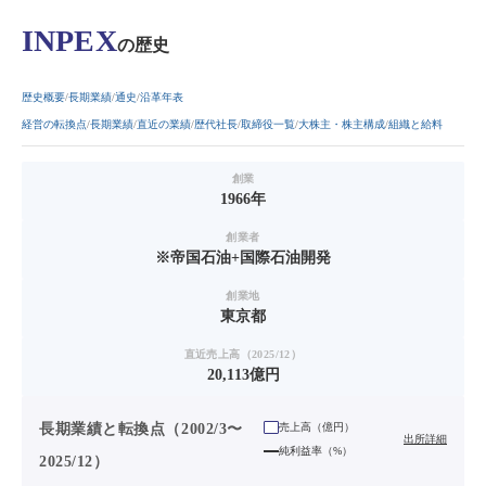
INPEX
の歴史
歴史概要
長期業績
通史
沿革年表
経営の転換点
長期業績
直近の業績
歴代社長
取締役一覧
大株主・株主構成
組織と給料
創業
1966年
創業者
※帝国石油+国際石油開発
創業地
東京都
直近売上高（2025/12）
20,113億円
長期業績と転換点（2002/3〜
売上高（
億円
）
出所詳細
純利益率（%）
2025/12）