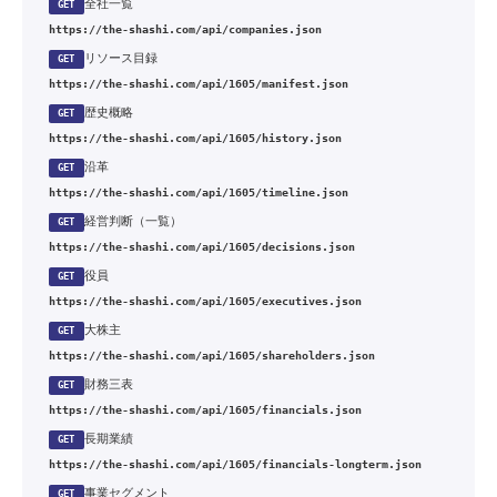
全社一覧
GET
https://the-shashi.com/api/companies.json
リソース目録
GET
https://the-shashi.com/api/1605/manifest.json
歴史概略
GET
https://the-shashi.com/api/1605/history.json
沿革
GET
https://the-shashi.com/api/1605/timeline.json
経営判断（一覧）
GET
https://the-shashi.com/api/1605/decisions.json
役員
GET
https://the-shashi.com/api/1605/executives.json
大株主
GET
https://the-shashi.com/api/1605/shareholders.json
財務三表
GET
https://the-shashi.com/api/1605/financials.json
長期業績
GET
https://the-shashi.com/api/1605/financials-longterm.json
事業セグメント
GET