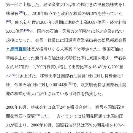
第一部に上場した。経済産業大臣は拒否権付きの甲種類株式を1
[68]
株保有
し、2018年時点でも政府が株式の約19%を持っていた
[69]
。統合初年度の2007年3月期は連結売上高9,697億円・経常利益
[70]
5,863億円
で、国内の石油・天然ガス開発では並ぶ企業のない
規模になった。会長・社長には旧通商産業省出身の松尾邦彦会長
[71]
と
黒田直樹
社長が横滑りする人事案
が示された。帝国石油の
筆頭株主だった新日本石油は株式移転比率に異議を唱え、帝石株
を約167億円・1,200万株買い増して出資比率を16.4%から20%超
[72]
へ
引き上げた。移転比率は国際石油開発1株に対し持株会社1
[73]
株、帝国石油1株に対し0.00144株
で、渡文明会長は国際石油開
発の株式が過大に評価されている可能性を指摘した。
2008年10月、持株会社は傘下2社を吸収合併し、商号を国際石油
[74]
開発帝石へ変更
した。一方イランでは核開発問題で米国の圧
力が強まり、2006年10月、国際石油開発は75%の開発権を10%へ
[75]