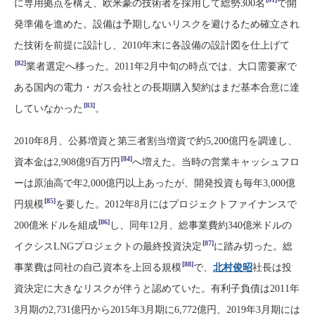
に専用拠点を構え、欧米豪の技術者を採用して総勢300名
で開
発準備を進めた。設備は予期しないリスクを避けるため確立され
た技術を前提に設計し、2010年末に各設備の設計図を仕上げて
[82]
業者選定へ移った。2011年2月中旬の時点では、大口需要家で
ある国内の電力・ガス会社との長期購入契約はまだ基本合意に達
[83]
していなかった
。
2010年8月、公募増資と第三者割当増資で約5,200億円を調達し、
[84]
資本金は2,908億9百万円
へ増えた。当時の営業キャッシュフロ
ーは原油高で年2,000億円以上あったが、開発投資も毎年3,000億
[85]
円規模
を要した。2012年8月にはプロジェクトファイナンスで
[86]
200億米ドルを組成
し、同年12月、総事業費約340億米ドルの
[87]
イクシスLNGプロジェクトの最終投資決定
に踏み切った。総
[88]
事業費は同社の自己資本を上回る規模
で、
北村俊昭
社長は投
資決定に大きなリスクが伴うと認めていた。有利子負債は2011年
3月期の2,731億円から2015年3月期に6,772億円、2019年3月期には