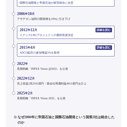
国際石油開発と帝国石油が経営統合に合意
2006
10
年
月
アザデガン油田の開発権を10%に引き下げ
2012
12
年
月
詳細を読む
イクシスLNGプロジェクトの最終投資決定
2015
4
年
月
詳細を読む
ADCO鉱区の参加権益5%を取得
2022
年
長期戦略「INPEX Vision @2022」を公表
2022
12
年
月
売上収益2兆3161億円・親会社帰属利益4611億円を計上
2025
2
年
月
長期戦略「INPEX Vision 2035」を公表
Q
なぜ2006年に帝国石油と国際石油開発という国策2社は統合した
のか