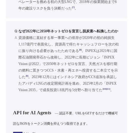
ペレーターを務める初の大型LNGで、2018年の操業開始まで6
[7]
年の建設リスクを負う決断だった
。
Q
なぜ2022年に2050年ネットゼロを宣言し脱炭素へ転換したのか
A
資源価格に直結する単一事業への依存が2020年の初の純損失
1,117億円で表面化し、資源高で得たキャッシュフローを次の柱
[8]
に振り向ける必要があったためである
。INPEXは2021年に国
際石油開発帝石から改称し、2022年に長期ビジョン「INPEX
Vision @2022」で2050年ネットゼロを宣言、天然ガスを移行期
の燃料に置きつつCCS・水素・再エネへ投資する二本立てを示
[9]
した
。2023年12月にはインドネシア政府がCCS追加を承認し
たアバディLNGの改定開発計画を進め、2025年2月の「INPEX
[10]
[11]
Vision 2035」で成長投資1.8兆円を5分野へ割り当てた
。
API for AI Agents
— 認証不要、URLをGETするだけで機械可
読なJSONをトークン消費を抑えつつ取得できます。