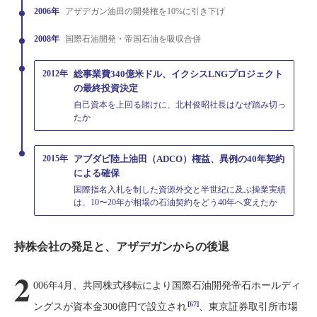
2006年
アザデガン油田の開発権を10%に引き下げ
2008年
国際石油開発・帝国石油を吸収合併
2012年
総事業費340億米ドル、イクシスLNGプロジェクト
の最終投資決定
自己資本を上回る賭けに、北村俊昭社長はなぜ踏み切っ
たか
2015年
アブダビ陸上油田（ADCO）権益、異例の40年契約
による確保
国際指名入札を制した資源外交と半世紀に及ぶ操業実績
は、10〜20年が相場の石油契約をどう40年へ変えたか
持株会社の発足と、アザデガンからの後退
2
006年4月、共同株式移転により国際石油開発帝石ホールディ
[67]
ングスが資本金300億円で設立され
、東京証券取引所市場