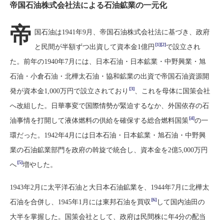
帝国石油株式会社法による石油鉱業の一元化
帝
国石油は1941年9月、帝国石油株式会社法に基づき、政府
[1][2]
と民間が半額ずつ出資して資本金1億円
で設立され
た。前年の1940年7月には、日本石油・日本鉱業・中野興業・旭
石油・小倉石油・北樺太石油・協和鉱業の出資で帝国石油資源開
[3]
発が資本金1,000万円で設立されており
、これを母体に国策会社
へ改組した。日華事変で国際情勢が緊迫するなか、外国依存の石
[4]
油事情を打開して液体燃料の供給を確保する総合燃料国策
の一
環だった。1942年4月には日本石油・日本鉱業・旭石油・中野興
業の石油鉱業部門を政府の斡旋で統合し、資本金を2億5,000万円
[5]
へ
増やした。
1943年2月に太平洋石油と大日本石油鉱業を、1944年7月に北樺太
[6]
石油を合併し、1945年1月には東邦石油を買収
して国内油田の
大半を掌握した。国策会社として、政府は民間株に年4分の配当