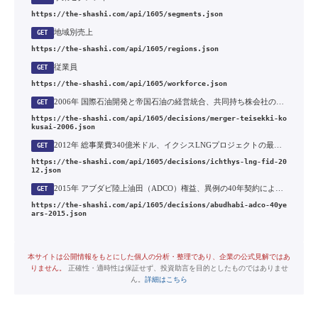
https://the-shashi.com/api/1605/segments.json
地域別売上
GET
https://the-shashi.com/api/1605/regions.json
従業員
GET
https://the-shashi.com/api/1605/workforce.json
2006年 国際石油開発と帝国石油の経営統合、共同持ち株会社の設立
GET
https://the-shashi.com/api/1605/decisions/merger-teisekki-ko
kusai-2006.json
2012年 総事業費340億米ドル、イクシスLNGプロジェクトの最終投資決定
GET
https://the-shashi.com/api/1605/decisions/ichthys-lng-fid-20
12.json
2015年 アブダビ陸上油田（ADCO）権益、異例の40年契約による確保
GET
https://the-shashi.com/api/1605/decisions/abudhabi-adco-40ye
ars-2015.json
本サイトは公開情報をもとにした個人の分析・整理であり、企業の公式見解ではあ
りません。
正確性・適時性は保証せず、投資助言を目的としたものではありませ
ん。
詳細はこちら