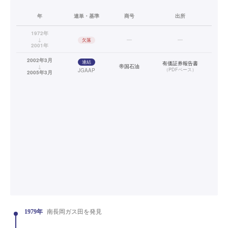
年
連単・基準
商号
出所
1972年
↓
—
—
欠落
2001年
2002年3月
連結
有価証券報告書
↓
帝国石油
（
PDFベース
）
JGAAP
2005年3月
1979年
南長岡ガス田を発見