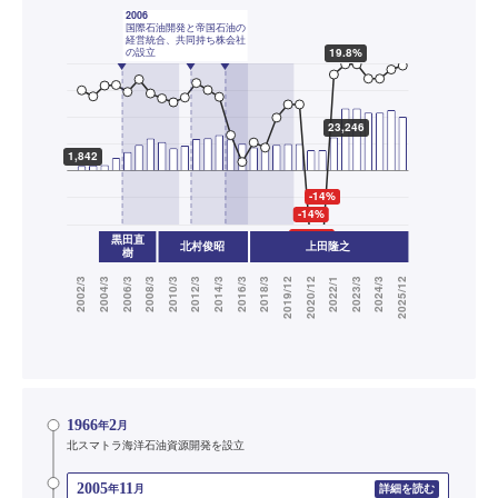
1966
2
年
月
北スマトラ海洋石油資源開発を設立
2005
11
年
月
詳細を読む