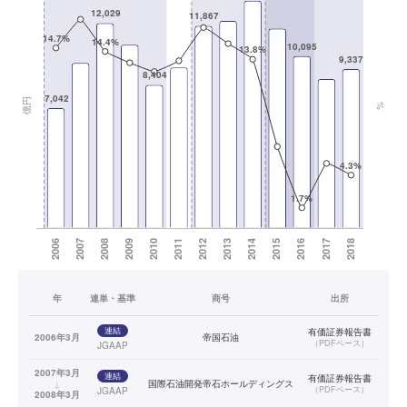
年
連単・基準
商号
出所
連結
有価証券報告書
2006年3月
帝国石油
（
PDFベース
）
JGAAP
2007年3月
連結
有価証券報告書
↓
国際石油開発帝石ホールディングス
（
PDFベース
）
JGAAP
2008年3月