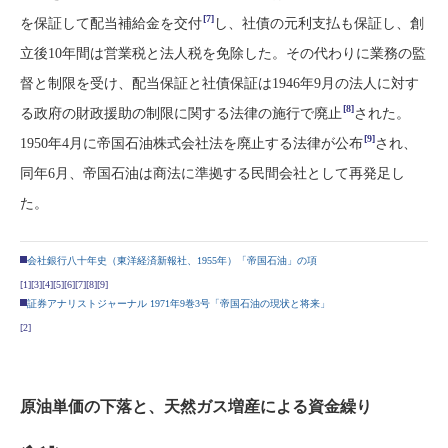
[7]
を保証して配当補給金を交付
し、社債の元利支払も保証し、創
立後10年間は営業税と法人税を免除した。その代わりに業務の監
督と制限を受け、配当保証と社債保証は1946年9月の法人に対す
[8]
る政府の財政援助の制限に関する法律の施行で廃止
された。
[9]
1950年4月に帝国石油株式会社法を廃止する法律が公布
され、
同年6月、帝国石油は商法に準拠する民間会社として再発足し
た。
会社銀行八十年史（東洋経済新報社、1955年）「帝国石油」の項
[1]
[3]
[4]
[5]
[6]
[7]
[8]
[9]
証券アナリストジャーナル 1971年9巻3号「帝国石油の現状と将来」
[2]
原油単価の下落と、天然ガス増産による資金繰り