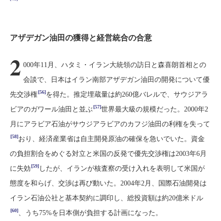
アザデガン油田の獲得と経営統合の合意
2
000年11月、ハタミ・イラン大統領の訪日と森喜朗首相との
会談で、日本はイラン南部アザデガン油田の開発について優
[56]
先交渉権
を得た。推定埋蔵量は約260億バレルで、サウジアラ
[57]
ビアのガワール油田と並ぶ
世界最大級の規模だった。2000年2
月にアラビア石油がサウジアラビアのカフジ油田の利権を失って
[58]
おり、経済産業省は自主開発原油の確保を急いでいた。資金
の負担割合をめぐる対立と米国の反発で優先交渉権は2003年6月
[59]
に失効
したが、イランが核査察の受け入れを表明して米国が
態度を和らげ、交渉は再び動いた。2004年2月、国際石油開発は
イラン石油公社と基本契約に調印し、総投資額は約20億米ドル
[60]
、うち75%を日本側が負担する計画になった。