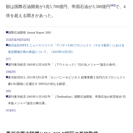
[42]
額は国際石油開発が1兆5,700億円、帝国石油が3,580億円
で、4
倍を超える開きがあった。
国際石油開発 Annual Report 2005
[32]
[33]
[34]
[35]
[36]
株式会社INPEX ニュースリリース「アバディLNGプロジェクト（マセラ鉱区）における
改定開発計画の承認について」（2023年12月5日）
[37]
週刊東洋経済 2005年12月24日号「［アウトルック］“日の丸メジャー”誕生の条件」
[38]
[39]
東洋経済DCL 2011年3月1日号「カンパニー＆ビジネス 総事業費２兆円の大プロジェクト
豪LNG開発に社運託す INPEXの切なる願望」
[40]
週刊東洋経済 2005年11月19日号「［TheHeadline］国際石油開発、帝国石油が経営統合“日
本版メジャー”誕生の舞台裏」
[41]
[42]