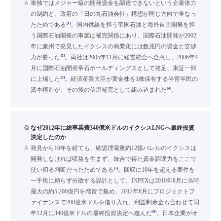
A
単独ではメジャー級の開発資金を調達できないという企業体力
の制約と、政府の「日の丸石油会社」構想が同じ方向で重なっ
[1]
たためである
。国内供給を担う帝国石油と海外自主開発を担
う国際石油開発の事業は補完関係にあり、国際石油開発が2002
年に豪州で発見したイクシスの商業化には数兆円の資金と交渉
[2]
力が要った
。両社は2005年11月に経営統合へ合意し、2006年4
月に国際石油開発帝石ホールディングスとして発足、東証一部
[3]
に上場した
。経済産業大臣が黄金株を1株保有する半官半民の
[4]
資本構造が、その後の信用補完として組み込まれた
。
Q
なぜ2012年に総事業費340億米ドルのイクシスLNGへ最終投資
決定したのか
A
発見から10年を経ても、確認埋蔵量約12億バレルのイクシスは
開発しなければ収益を生まず、統合で得た資金調達力をここで
[5]
使い切る判断だったためである
。回収に10年を超える案件を
一手段に頼らず分散する設計として、INPEXは2010年8月に当時
最大の約5,200億円を増資で集め、2012年8月にプロジェクトフ
ァイナンスで200億米ドルを借り入れ、利益剰余金も合わせて同
[6]
年12月に340億米ドルの最終投資決定へ進んだ
。日本企業がオ