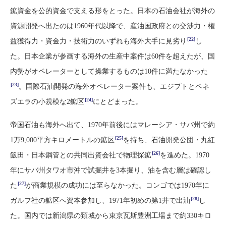
鉱資金を公的資金で支える形をとった。日本の石油会社が海外の
資源開発へ出たのは1960年代以降で、産油国政府との交渉力・権
[22]
益獲得力・資金力・技術力のいずれも海外大手に見劣り
し
た。日本企業が参画する海外の生産中案件は60件を超えたが、国
内勢がオペレーターとして操業するものは10件に満たなかった
[23]
。国際石油開発の海外オペレーター案件も、エジプトとベネ
[24]
ズエラの小規模な2鉱区
にとどまった。
帝国石油も海外へ出て、1970年前後にはマレーシア・サバ州で約
[25]
1万9,000平方キロメートルの鉱区
を持ち、石油開発公団・丸紅
[26]
飯田・日本鋼管との共同出資会社で物理探鉱
を進めた。1970
年にサバ州タワオ市沖で試掘井を3本掘り、油を含む層は確認し
[27]
た
が商業規模の成功には至らなかった。コンゴでは1970年に
[28]
ガルフ社の鉱区へ資本参加し、1971年初めの第1井で出油
し
た。国内では新潟県の頚城から東京瓦斯豊洲工場まで約330キロ