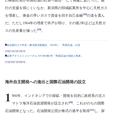
の林副社長が帝国石油の社長へ就任
して再建にあたった。銀
行の支援を得にくいなか、新潟県の頚城鉱業所を中心に天然ガス
[18]
を増産し、換金の早いガスで資金を回す自己金融
の道を選ん
だ。ただし1964年の増産で井戸が弱り、その後2年ほどは天然ガ
[19]
スの生産量が減った
。
会社銀行八十年史（東洋経済新報社、1955年）「帝国石油」の項
[10]
[11]
[12]
[13]
[14]
証券アナリストジャーナル 1971年9巻3号「帝国石油の現状と将来」
[15]
[16]
[17]
[18]
[19]
海外自主開発への進出と国際石油開発の設立
1
966年、インドネシアでの探鉱・開発を目的に政府系の北ス
[20]
マトラ海洋石油資源開発が設立され
、これがのちの国際
[21]
石油開発となった。石油開発公団が株式の過半を取得
し、探