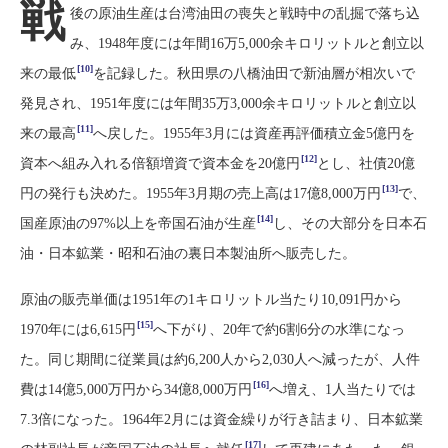
戦
後の原油生産は台湾油田の喪失と戦時中の乱掘で落ち込
み、1948年度には年間16万5,000余キロリットルと創立以
[10]
来の最低
を記録した。秋田県の八橋油田で新油層が相次いで
発見され、1951年度には年間35万3,000余キロリットルと創立以
[11]
来の最高
へ戻した。1955年3月には資産再評価積立金5億円を
[12]
資本へ組み入れる倍額増資で資本金を20億円
とし、社債20億
[13]
円の発行も決めた。1955年3月期の売上高は17億8,000万円
で、
[14]
国産原油の97%以上を帝国石油が生産
し、その大部分を日本石
油・日本鉱業・昭和石油の裏日本製油所へ販売した。
原油の販売単価は1951年の1キロリットル当たり10,091円から
[15]
1970年には6,615円
へ下がり、20年で約6割6分の水準になっ
た。同じ期間に従業員は約6,200人から2,030人へ減ったが、人件
[16]
費は14億5,000万円から34億8,000万円
へ増え、1人当たりでは
7.3倍になった。1964年2月には資金繰りが行き詰まり、日本鉱業
[17]