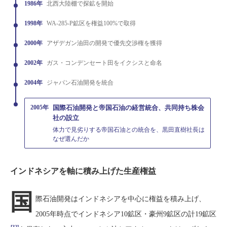
1986年
北西大陸棚で探鉱を開始
1998年
WA-285-P鉱区を権益100%で取得
2000年
アザデガン油田の開発で優先交渉権を獲得
2002年
ガス・コンデンセート田をイクシスと命名
2004年
ジャパン石油開発を統合
2005年
国際石油開発と帝国石油の経営統合、共同持ち株会
社の設立
体力で見劣りする帝国石油との統合を、黒田直樹社長は
なぜ選んだか
インドネシアを軸に積み上げた生産権益
国
際石油開発はインドネシアを中心に権益を積み上げ、
2005年時点でインドネシア10鉱区・豪州9鉱区の計19鉱区
[32]