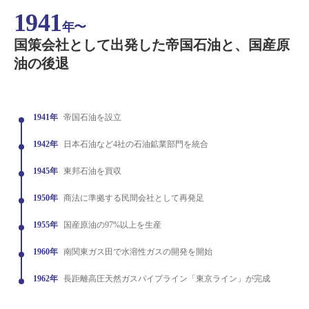
1941
年〜
国策会社として出発した帝国石油と、国産原
油の後退
1941年
帝国石油を設立
1942年
日本石油など4社の石油鉱業部門を統合
1945年
東邦石油を買収
1950年
商法に準拠する民間会社として再発足
1955年
国産原油の97%以上を生産
1960年
南関東ガス田で水溶性ガスの開発を開始
1962年
長距離高圧天然ガスパイプライン「東京ライン」が完成