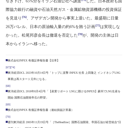
引き下げ、65%分をイラン石油公社へ譲渡
した。日本政府も国
際協力銀行の融資や石油天然ガス・金属鉱物資源機構の投資保証
[76]
を見送り
、アザデガン開発から事実上退いた。最盛期に日量
[77]
26万バレル、日本の原油輸入量の約6%を賄う計画
は実現しな
[78]
かった。松尾邦彦会長は撤退を否定した
が、開発の主体は日
本からイランへ移った。
株式会社INPEX 有価証券報告書【沿革】
[67]
[74]
東洋経済DCL 2023年10月14日号「トップに直撃 INPEX 社長 上田隆之 インドネシアLNG
事業は再スタート元年になる」
[68]
東洋経済DCL 2018年8月4日号「【産業リポート LNGに懸けるINPEX】豪州でLNG生産を
開始 国際石油開発帝石の野望」
[69]
株式会社INPEX 有価証券報告書（連結損益計算書）
[70]
週刊東洋経済 2005年11月19日号「［TheHeadline］国際石油開発、帝国石油が経営統合“日