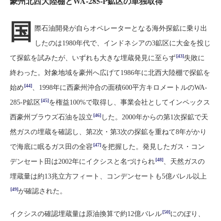
豪州北西大陸棚とWA-285-P鉱区の単独取得
国
際石油開発が自らオペレーターとなる海外探鉱に乗り出
したのは1980年代で、インドネシアの3鉱区に大金を投じ
[43]
て探鉱を試みたが、いずれも大きな埋蔵発見に至らず
失敗に
終わった。対象地域を豪州へ広げて1986年に北西大陸棚で探鉱を
[44]
始め
、1998年に西豪州沖合の面積600平方キロメートルのWA-
[45]
285-P鉱区
を権益100%で取得し、事業会社としてインペックス
[46]
西豪州ブラウズ石油を設立
した。2000年からの第1次探鉱で天
然ガスの埋蔵を確認し、第2次・第3次の探鉱を重ねて8年がかり
[47]
で海底に眠るガス田の全容
を把握した。発見したガス・コン
[48]
デンセート田は2002年にイクシスと名づけられ
、天然ガスの
埋蔵量は約13兆立方フィート、コンデンセートも5億バレル以上
[49]
が確認された。
[50]
イクシスの確認埋蔵量は原油換算で約12億バレル
にのぼり、