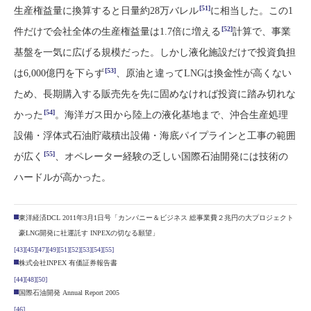
[51]
生産権益量に換算すると日量約28万バレル
に相当した。この1
[52]
件だけで会社全体の生産権益量は1.7倍に増える
計算で、事業
基盤を一気に広げる規模だった。しかし液化施設だけで投資負担
[53]
は6,000億円を下らず
、原油と違ってLNGは換金性が高くない
ため、長期購入する販売先を先に固めなければ投資に踏み切れな
[54]
かった
。海洋ガス田から陸上の液化基地まで、沖合生産処理
設備・浮体式石油貯蔵積出設備・海底パイプラインと工事の範囲
[55]
が広く
、オペレーター経験の乏しい国際石油開発には技術の
ハードルが高かった。
東洋経済DCL 2011年3月1日号「カンパニー＆ビジネス 総事業費２兆円の大プロジェクト
豪LNG開発に社運託す INPEXの切なる願望」
[43]
[45]
[47]
[49]
[51]
[52]
[53]
[54]
[55]
株式会社INPEX 有価証券報告書
[44]
[48]
[50]
国際石油開発 Annual Report 2005
[46]