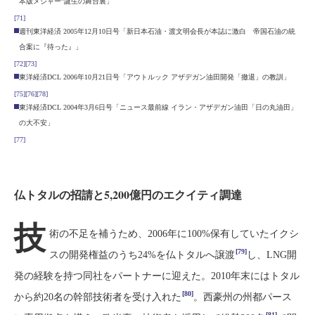
本版メジャー”誕生の舞台裏」
[71]
週刊東洋経済 2005年12月10日号「新日本石油・渡文明会長が本誌に激白 帝国石油の統
合案に『待った』」
[72]
[73]
東洋経済DCL 2006年10月21日号「アウトルック アザデガン油田開発「撤退」の教訓」
[75]
[76]
[78]
東洋経済DCL 2004年3月6日号「ニュース最前線 イラン・アザデガン油田「日の丸油田」
の大不安」
[77]
仏トタルの招請と5,200億円のエクイティ調達
技
術の不足を補うため、2006年に100%保有していたイクシ
[79]
スの開発権益のうち24%を仏トタルへ譲渡
し、LNG開
発の経験を持つ同社をパートナーに迎えた。2010年末にはトタル
[80]
から約20名の幹部技術者を受け入れた
。西豪州の州都パース
[81]