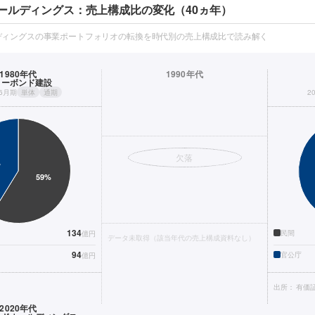
ールディングス：売上構成比の変化（40ヵ年）
ディングスの事業ポートフォリオの転換を時代別の売上構成比で読み解く
1980年代
1990年代
ョーボンド建設
年6月期
単体
通期
2
欠落
134
民間
億円
データ未取得（該当年代の売上構成資料なし）
94
官公庁
億円
出所：
有価
2020年代