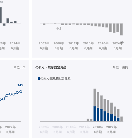
単位：
%
のれん・無形固定資産
単位：
億円
のれん
無形固定資産