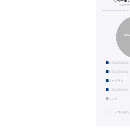
ショーボ
2025
東日本高速道路
西日本高速道路
国土交通省
中日本高速道路
その他
出所：
有価証券報