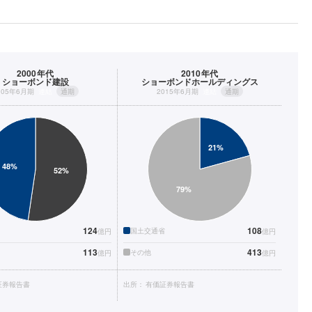
2000年代
2010年代
ショーボンド建設
ショーボンドホールディングス
005年6月期
連結
通期
2015年6月期
連結
通期
124
108
国土交通省
億円
億円
113
413
その他
億円
億円
証券報告書
出所：
有価証券報告書