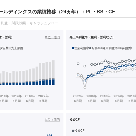
ールディングスの業績推移（24ヵ年）：PL・BS・CF
・利益・財政状態・キャッシュフロー
管・営利）
単位：
億円
売上高利益率（粗利・営利など）
販管費
売上原価
営業利益率
粗利率
経常利益率
純利益率
単位：
億円
投資CF
投資CF