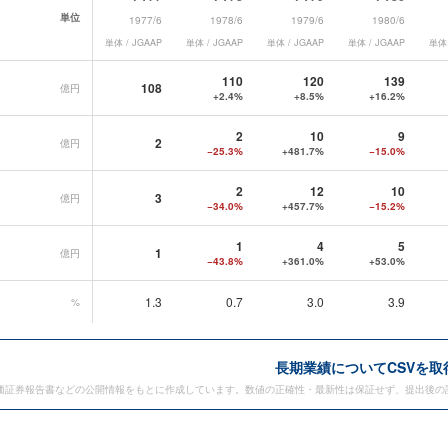
単位
1977/6
1978/6
1979/6
1980/6
単体 / JGAAP
単体 / JGAAP
単体 / JGAAP
単体 / JGAAP
単体 
ディングス
の長期業績データ一覧
110
120
139
108
億円
+2.4%
+8.5%
+16.2%
2
10
9
2
億円
−25.3%
+481.7%
−15.0%
2
12
10
3
億円
−34.0%
+457.7%
−15.2%
1
4
5
1
億円
−43.8%
+361.0%
+53.0%
1.3
0.7
3.0
3.9
%
長期業績についてCSVを取
価証券報告書などの公開情報をもとに作成しています。数値の正確性・最新性は保証せず、提出後の