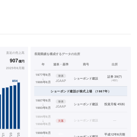
直近の
売上高
長期業績を構成するデータの出所
907
億円
年
連単・基準
商号
出所
2025年6月期
1977年6月
単体
証券 39(7)
↓
ショーボンド建設
（
460
）
JGAAP
1986年6月
ショーボンド建設
が株式上場
（
1987
年）
1987年6月
単体
↓
ショーボンド建設
投資月報 45(6)
JGAAP
1993年6月
1994年6月
↓
ショーボンド建設
—
欠落
1998年6月
1999年6月
連結
平成12年6月期
↓
ショーボンド建設