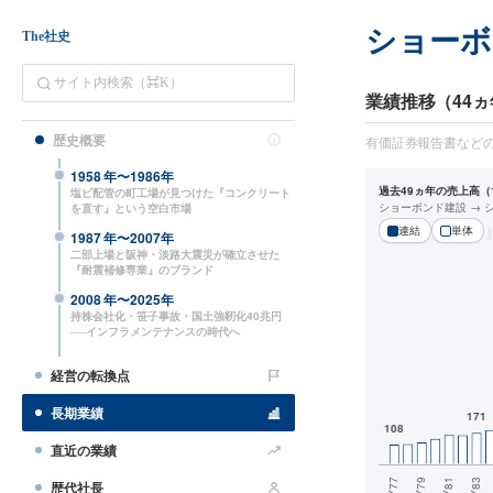
ショー
The社史
業績推移（44ヵ
歴史概要
有価証券報告書など
1958
年〜
1986
年
過去49ヵ年の売上高（1
塩ビ配管の町工場が見つけた『コンクリート
ショーボンド建設 → 
を直す』という空白市場
連結
単体
1987
年〜
2007
年
二部上場と阪神・淡路大震災が確立させた
『耐震補修専業』のブランド
2008
年〜
2025
年
持株会社化・笹子事故・国土強靭化40兆円
──インフラメンテナンスの時代へ
経営の転換点
長期業績
直近の業績
歴代社長