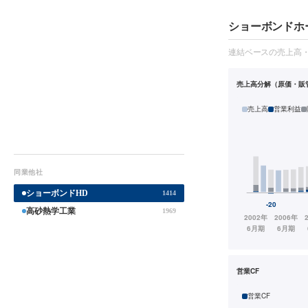
ショーボンドホ
連結ベースの売上高
売上高分解（原価・販
売上高
営業利益
同業他社
ショーボンドHD
1414
高砂熱学工業
1969
営業CF
営業CF