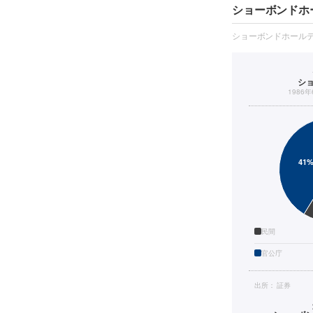
ショーボンドホ
ショーボンドホール
シ
1986
民間
官公庁
出所：
証券