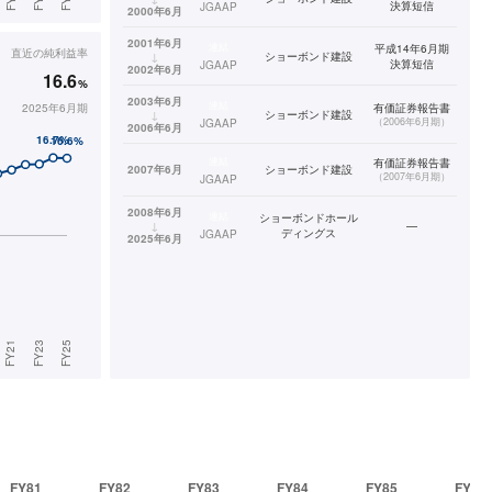
決算短信
JGAAP
2000年6月
2001年6月
連結
平成14年6月期
直近の
純利益率
↓
ショーボンド建設
決算短信
JGAAP
2002年6月
16.6
%
2003年6月
連結
2025年6月期
有価証券報告書
↓
ショーボンド建設
（
2006年6月期
）
JGAAP
2006年6月
連結
有価証券報告書
2007年6月
ショーボンド建設
（
2007年6月期
）
JGAAP
2008年6月
連結
ショーボンドホール
↓
—
ディングス
JGAAP
2025年6月
FY81
FY82
FY83
FY84
FY85
FY86