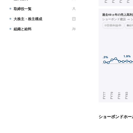
取締役一覧
過去49ヵ年の売上高利益
大株主・株主構成
ショーボンド建設 → 
営業利益率
経
組織と給料
ショーボンドホー