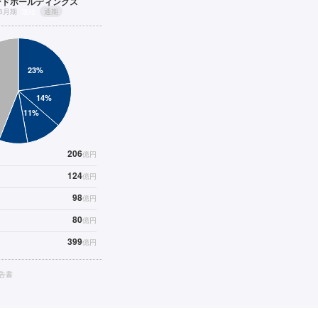
ンドホールディングス
年6月期
連結
通期
206
億円
124
億円
98
億円
80
億円
399
億円
告書