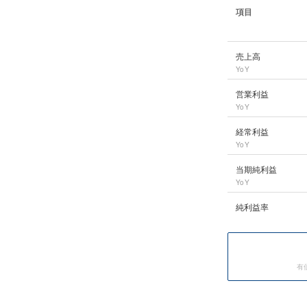
項目
ショーボンドホール
売上高
YoY
営業利益
YoY
経常利益
YoY
当期純利益
YoY
純利益率
有