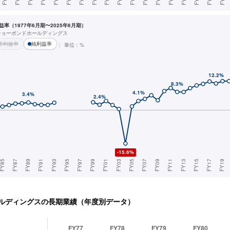
率（1977年6月期〜2025年6月期）
ショーボンドホールディングス
常利益率
純利益率
単位：%
ルディングス
の長期業績（年度別データ）
FY77
FY78
FY79
FY80