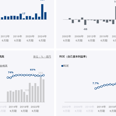
残高
単位：
%・億円
ROE（自己資本利益率）
金残高
ROE