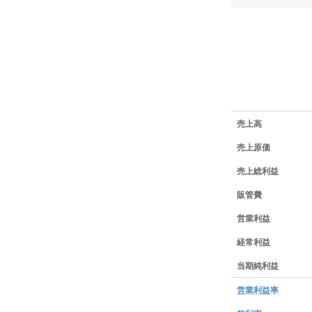
業績データ一覧
売上高
売上原価
売上総利益
販管費
営業利益
経常利益
当期純利益
営業利益率