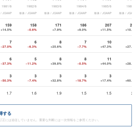
1981/6
1982/6
1983/6
1984/6
1985/6
1986/6
/ JGAAP
単体 / JGAAP
単体 / JGAAP
単体 / JGAAP
単体 / JGAAP
単体 / JGAAP
159
158
171
186
207
228
+14.5%
−0.6%
+7.9%
+9.0%
+11.5%
+10.3%
7
6
8
7
10
13
−27.0%
−6.3%
+25.6%
−7.7%
+47.3%
+27.2%
6
5
8
8
11
14
−37.3%
−11.2%
+39.8%
−0.5%
+44.0%
+28.4%
3
3
3
3
3
5
−50.3%
−7.4%
+32.8%
−18.7%
+17.4%
+60.3%
1.7
1.6
1.9
1.5
1.5
2.2
得する
訂正には追従していません。重要な判断には一次情報をご参照ください。