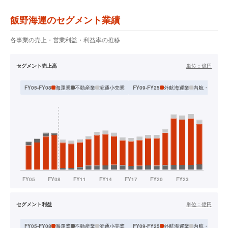
飯野海運のセグメント業績
各事業の売上・営業利益・利益率の推移
セグメント売上高
単位：
億円
海運業
不動産業
流通小売業
外航海運業
内航・近海海
FY05-FY08
FY09-FY25
セグメント利益
単位：
億円
海運業
不動産業
流通小売業
外航海運業
内航・近海海
FY05-FY08
FY09-FY25