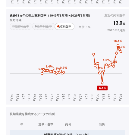
直近の
純利益率
過去78ヵ年の売上高利益率（1949年3月期〜2026年3月期）
飯野海運
13.0
%
営業利益率
経常利益率
純利益率
単位：%
2025年3月期
長期業績を構成するデータの出所
年
連単・基準
商号
出所
飯野海運
が株式上場
（
1949
年）