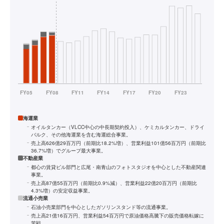
海運業
オイルタンカー（VLCC中心の中長期契約投入）、ケミカルタンカー、ドライ
バルク、その他海運業を含む海運総合事業。
売上高626億29百万円（前期比18.2%増）、営業利益101億56百万円（前期比
36.7%増）でグループ最大事業。
不動産業
都心の賃貸ビル部門と広尾・南青山のフォトスタジオを中心とした不動産関連
事業。
売上高87億55百万円（前期比0.9%減）、営業利益22億20百万円（前期比
4.3%増）の安定収益事業。
流通小売業
石油小売業部門を中心としたガソリンスタンド等の流通事業。
売上高21億16百万円、営業利益54百万円で原油価格高騰下の販売価格転嫁に
苦戦。