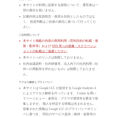
本サイトの利用に起因する損害について、運営者は一
切の責任を負いません。
記載内容は投資助言・推奨を目的としたものではな
く、 投資判断はご自身の責任に基づいて行ってくだ
さい。
二次利用について
本サイト掲載の内容の商用利用（営利目的の転載・複
製・配布等）および
SNS 等への画像・スクリーンシ
ョットの転載はご遠慮ください
。
本サイトへのリンクは制限しておりません。
社内会議資料・社内研修等、法人内での社内利用（社
外への再配布を伴わないもの）は制限しておりませ
ん。
アクセス解析とプライバシー
本サイトは Google LLC が提供する Google Analytics 4
によりアクセス解析を行っています。 Cookie を用い
てページビュー・参照元・ブラウザ環境等を匿名で収
集しますが、 個人を特定する情報は含まれません。
収集された情報は Google LLC のプライバシーポリシ
ーに基づき、 同社のサービス提供・維持・改善等の