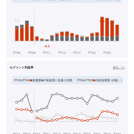
セグメント利益率
単位：
%
海運業
不動産業
流通小売業
外航海運業
内航・近海海運
FY05-FY08
FY09-FY25