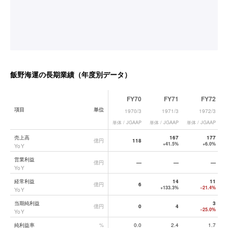
飯野海運
の長期業績（年度別データ）
FY70
FY71
FY72
項目
単位
1970/3
1971/3
1972/3
単体 / JGAAP
単体 / JGAAP
単体 / JGAAP
単
飯野海運
の長期業績データ一覧
売上高
167
177
億円
118
+41.5%
+6.0%
YoY
営業利益
億円
—
—
—
YoY
経常利益
14
11
億円
6
+133.3%
−21.4%
YoY
当期純利益
3
億円
0
4
−25.0%
YoY
純利益率
%
0.0
2.4
1.7