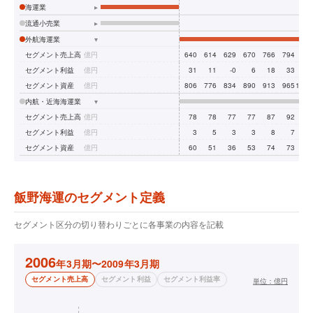
海運業
▸
流通小売業
▸
外航海運業
▾
セグメント売上高
億円
640
614
629
670
766
794
72
セグメント利益
億円
31
11
-0
6
18
33
3
セグメント資産
億円
806
776
834
890
913
965
1,01
内航・近海海運業
▾
セグメント売上高
億円
78
78
77
77
87
92
8
セグメント利益
億円
3
5
3
3
8
7
セグメント資産
億円
60
51
36
53
74
73
7
飯野海運のセグメント定義
セグメント区分の切り替わりごとに各事業の内容を記載
2006
年3月期〜2009年3月期
セグメント売上高
セグメント利益
セグメント利益率
単位：
億円