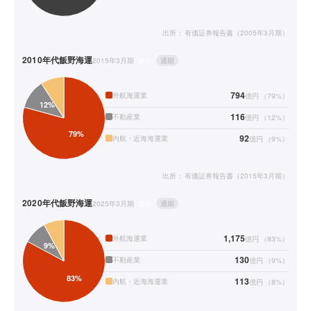
出所：
有価証券報告書（2005年3月期）
2010年代
飯野海運
2015年3月期
連結
通期
794
外航海運業
億円
（
79
%）
116
不動産業
億円
（
12
%）
92
内航・近海海運業
億円
（
9
%）
出所：
有価証券報告書（2015年3月期）
2020年代
飯野海運
2025年3月期
連結
通期
1,175
外航海運業
億円
（
83
%）
130
不動産業
億円
（
9
%）
113
内航・近海海運業
億円
（
8
%）