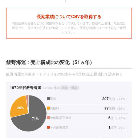
長期業績についてCSVを取得する
有価証券報告書などの公開情報をもとに作成しています。数値の正確性・最新性は
保証せず、提出後の訂正には追従していません。重要な判断には一次情報をご参照
ください。
飯野海運：売上構成比の変化（51ヵ年）
飯野海運の事業ポートフォリオの転換を時代別の売上構成比で読み解く
1970年代
飯野海運
1975年3月期
単体
通期
207
運賃
億円
（
71
%）
77
貸船料
億円
（
26
%）
6
他船取扱手数料
億円
（
2
%）
1
その他海運業
億円
（
0
%）