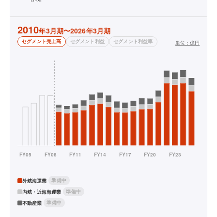
2010
年3月期〜2026年3月期
セグメント売上高
セグメント利益
セグメント利益率
単位：
億円
準備中
外航海運業
準備中
内航・近海海運業
準備中
不動産業