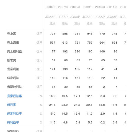
2006/3
2007/3
2008/3
2009/3
2010/3
2011/3
2012/3
JGAAP
JGAAP
JGAAP
JGAAP
JGAAP
JGAAP
JGAAP
連結
連結
連結
連結
連結
連結
連結
業績データ一覧
売上高
億円
734
805
951
945
770
745
780
売上原価
億円
557
613
721
755
664
658
700
売上総利益
億円
177
192
230
190
106
86
80
販管費
億円
52
60
65
70
65
63
64
営業利益
億円
124
133
165
119
41
24
16
経常利益
億円
110
116
161
113
22
11
-5
当期純利益
億円
84
39
55
56
2
7
-43
営業利益率
%
16.9
16.5
17.4
12.6
5.3
3.2
2.0
粗利率
%
24.1
23.9
24.2
20.1
13.8
11.6
10.2
経常利益率
%
15.0
14.5
16.9
11.9
2.9
1.4
-0.6
純利益率
%
11.5
4.8
5.8
5.9
0.2
0.9
-5.5
特別利益
億円
-
-
-
-
-
-
-