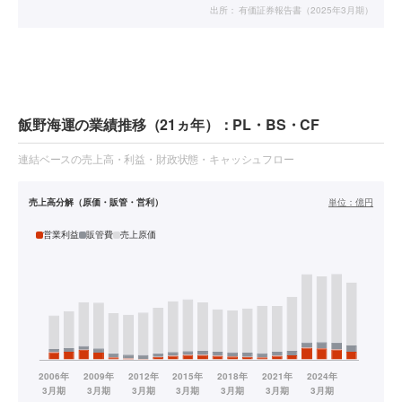
出所：
有価証券報告書（2025年3月期）
飯野海運の業績推移（21ヵ年）：PL・BS・CF
連結ベースの売上高・利益・財政状態・キャッシュフロー
売上高分解（原価・販管・営利）
単位：
億円
営業利益
販管費
売上原価