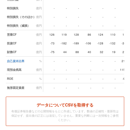
特別損失
億円
-
-
-
-
-
-
-
特別損失（そのほか）
億円
-
-
-
-
-
-
-
特別損失（減損）
億円
-
-
-
-
-
-
-
営業CF
億円
126
119
128
86
124
110
102
投資CF
億円
-73
-182
-189
-106
-128
-132
-340
財務CF
億円
-75
44
88
40
32
19
224
自己資本比率
%
-
-
-
-
-
-
21.8
現預金残高
億円
-
-
-
-
-
-
115.2
ROE
%
-
-
-
-
-
-
-9.4
無形固定資産
億円
-
-
-
-
-
-
-
データ
についてCSVを取得する
有価証券報告書などの公開情報をもとに作成しています。数値の正確性・最新性は
保証せず、提出後の訂正には追従していません。重要な判断には一次情報をご参照
ください。