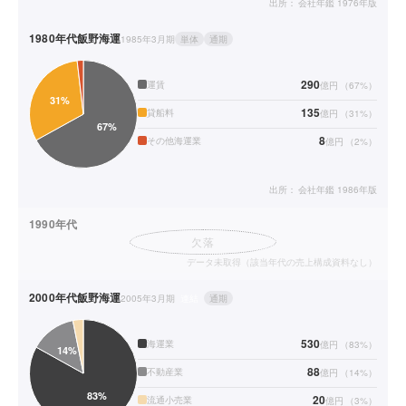
出所：
会社年鑑 1976年版
1980年代
飯野海運
1985年3月期
単体
通期
290
運賃
億円
（
67
%）
135
貸船料
億円
（
31
%）
8
その他海運業
億円
（
2
%）
出所：
会社年鑑 1986年版
1990年代
欠落
データ未取得（該当年代の売上構成資料なし）
2000年代
飯野海運
2005年3月期
連結
通期
530
海運業
億円
（
83
%）
88
不動産業
億円
（
14
%）
20
流通小売業
億円
（
3
%）