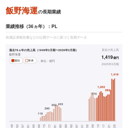
飯野海運
の長期業績
業績推移（36ヵ年）：PL
有価証券報告書などの公開データに基づく長期データ
直近の
売上高
過去78ヵ年の売上高（1949年3月期〜2026年3月期）
飯野海運
1,419
億円
連結
単体
単位：
億円
2025年3月期