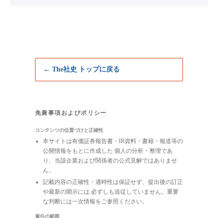
← The社史 トップに戻る
免責事項およびポリシー
コンテンツの位置づけと正確性
本サイトは有価証券報告書・IR資料・書籍・報道等の
公開情報をもとに作成した 個人の分析・整理であ
り、当該企業および関係者の公式見解ではありませ
ん。
記載内容の正確性・適時性は保証せず、提出後の訂正
や最新の開示には 必ずしも追従していません。重要
な判断には一次情報をご参照ください。
責任の範囲