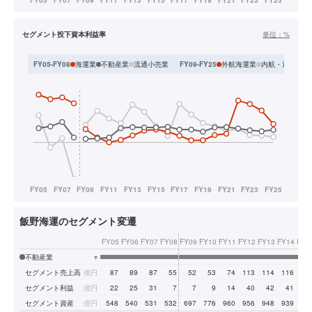
セグメント投下資本利益率
単位：
%
海運業
不動産業
流通小売業
外航海運業
内航・近海海運
FY05-FY08
FY09-FY25
飯野海運のセグメント変遷
FY05
FY06
FY07
FY08
FY09
FY10
FY11
FY12
FY13
FY14
FY1
不動産業
▾
セグメント売上高
億円
87
89
87
55
52
53
74
113
114
116
13
セグメント利益
億円
22
25
31
7
7
9
14
40
42
41
4
セグメント資産
億円
548
540
531
532
697
776
960
956
948
939
91