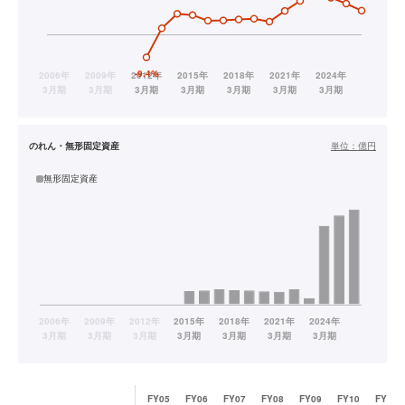
のれん・無形固定資産
単位：
億円
無形固定資産
FY05
FY06
FY07
FY08
FY09
FY10
FY11