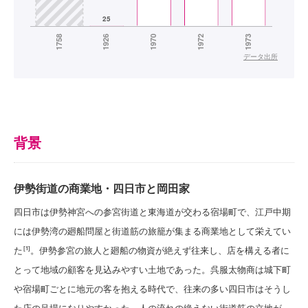
データ出所
背景
伊勢街道の商業地・四日市と岡田家
四日市は伊勢神宮への参宮街道と東海道が交わる宿場町で、江戸中期
には伊勢湾の廻船問屋と街道筋の旅籠が集まる商業地として栄えてい
た
。伊勢参宮の旅人と廻船の物資が絶えず往来し、店を構える者に
[1]
とって地域の顧客を見込みやすい土地であった。呉服太物商は城下町
や宿場町ごとに地元の客を抱える時代で、往来の多い四日市はそうし
た店の足場になりやすかった。人の流れの絶えない街道筋の立地が、