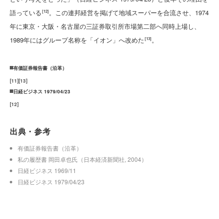
語っている
。この連邦経営を掲げて地域スーパーを合流させ、1974
[12]
年に東京・大阪・名古屋の三証券取引所市場第二部へ同時上場し、
1989年にはグループ名称を「イオン」へ改めた
。
[13]
有価証券報告書（沿革）
[
11
]
[
13
]
日経ビジネス 1979/04/23
[
12
]
出典・参考
有価証券報告書（沿革）
私の履歴書 岡田卓也氏（日本経済新聞社, 2004）
日経ビジネス 1969/11
日経ビジネス 1979/04/23