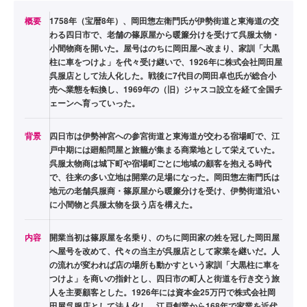
概要
1758年（宝暦8年）、岡田惣左衛門氏が伊勢街道と東海道の交
わる四日市で、老舗の篠原屋から暖簾分けを受けて呉服太物・
小間物商を開いた。屋号はのちに岡田屋へ改まり、家訓「大黒
柱に車をつけよ」を代々受け継いで、1926年に株式会社岡田屋
呉服店として法人化した。戦後に7代目の岡田卓也氏が総合小
売へ業態を転換し、1969年の（旧）ジャスコ設立を経て全国チ
ェーンへ育っていった。
背景
四日市は伊勢神宮への参宮街道と東海道が交わる宿場町で、江
戸中期には廻船問屋と旅籠が集まる商業地として栄えていた。
呉服太物商は城下町や宿場町ごとに地域の顧客を抱える時代
で、往来の多い立地は開業の足場になった。岡田惣左衛門氏は
地元の老舗呉服商・篠原屋から暖簾分けを受け、伊勢街道沿い
に小間物と呉服太物を扱う店を構えた。
内容
開業当初は篠原屋を名乗り、のちに岡田家の姓を冠した岡田屋
へ屋号を改めて、代々の当主が呉服店として家業を継いだ。人
の流れが変われば店の場所も動かすという家訓「大黒柱に車を
つけよ」を商いの指針とし、四日市の町人と街道を行き交う旅
人を主要顧客とした。1926年には資本金25万円で株式会社岡
田屋呉服店として法人化し、江戸創業から168年で家業を近代