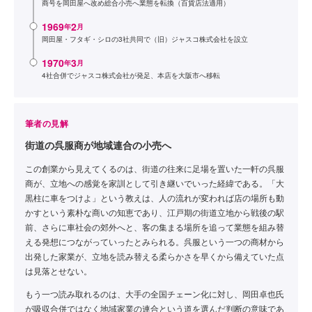
商号を岡田屋へ改め総合小売へ業態を転換（百貨店法適用）
1969
2
年
月
岡田屋・フタギ・シロの3社共同で（旧）ジャスコ株式会社を設立
1970
3
年
月
4社合併でジャスコ株式会社が発足、本店を大阪市へ移転
筆者の見解
街道の呉服商が地域連合の小売へ
この創業から見えてくるのは、街道の往来に足場を置いた一軒の呉服
商が、立地への感覚を家訓として引き継いでいった経緯である。「大
黒柱に車をつけよ」という教えは、人の流れが変われば店の場所も動
かすという素朴な商いの知恵であり、江戸期の街道立地から戦後の駅
前、さらに車社会の郊外へと、客の集まる場所を追って業態を組み替
える発想につながっていったとみられる。呉服という一つの商材から
出発した家業が、立地を読み替える柔らかさを早くから備えていた点
は見落とせない。
もう一つ読み取れるのは、大手の全国チェーン化に対し、岡田卓也氏
が吸収合併ではなく地域家業の連合という道を選んだ判断の意味であ