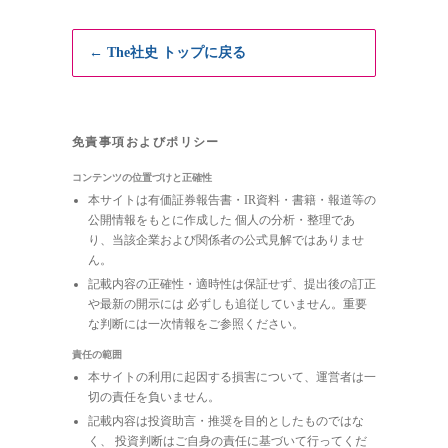
← The社史 トップに戻る
免責事項およびポリシー
コンテンツの位置づけと正確性
本サイトは有価証券報告書・IR資料・書籍・報道等の
公開情報をもとに作成した 個人の分析・整理であ
り、当該企業および関係者の公式見解ではありませ
ん。
記載内容の正確性・適時性は保証せず、提出後の訂正
や最新の開示には 必ずしも追従していません。重要
な判断には一次情報をご参照ください。
責任の範囲
本サイトの利用に起因する損害について、運営者は一
切の責任を負いません。
記載内容は投資助言・推奨を目的としたものではな
く、 投資判断はご自身の責任に基づいて行ってくだ