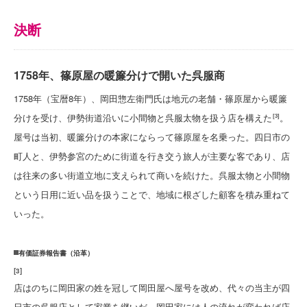
決断
1758年、篠原屋の暖簾分けで開いた呉服商
1758年（宝暦8年）、岡田惣左衛門氏は地元の老舗・篠原屋から暖簾
分けを受け、伊勢街道沿いに小間物と呉服太物を扱う店を構えた
。
[3]
屋号は当初、暖簾分けの本家にならって篠原屋を名乗った。四日市の
町人と、伊勢参宮のために街道を行き交う旅人が主要な客であり、店
は往来の多い街道立地に支えられて商いを続けた。呉服太物と小間物
という日用に近い品を扱うことで、地域に根ざした顧客を積み重ねて
いった。
有価証券報告書（沿革）
[
3
]
店はのちに岡田家の姓を冠して岡田屋へ屋号を改め、代々の当主が四
日市の呉服店として家業を継いだ。岡田家には人の流れが変われば店