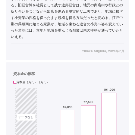
る。旧経営陣を社長として残す連邦経営は、地元の商店街や行政との
折り合いをつけながら出店を進める現実的な工夫であり、地域に根ざ
す小売業の性格を保ったまま規模を得る方法だったと読める。江戸中
期の呉服商に始まる家業が、地域を束ねる連合の小売へ姿を変えてい
った道筋には、立地と地域を重んじる創業以来の性格が通っていたと
いえる。
Yutaka Sugiura
, 2026年7月
資本金の推移
資本金（万円）（万円）