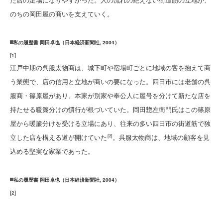
のちの岡田屋の商いを支えていく。
私の履歴書 岡田卓也（日本経済新聞社, 2004）
[
1
]
江戸中期の呉服太物商は、城下町や宿場町ごとに地域の客を抱えて商
う業態で、店の信用と立地が商いの要になった。四日市には老舗の呉
服商・篠原屋があり、本家が別家や奉公人に屋号を分けて新たな店を
持たせる暖簾分けの慣行が根づいていた。岡田惣左衛門氏はこの篠原
屋から暖簾分けを受ける立場にあり、往来の多い四日市の街道筋で独
立した店を構える道が開けていた
。呉服太物商は、地域の顧客を見
[2]
込める堅実な家業であった。
私の履歴書 岡田卓也（日本経済新聞社, 2004）
[
2
]