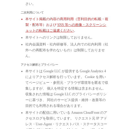
さい。
二次利用について
本サイト掲載の内容の商用利用（営利目的の転載・複
製・配布等）および
SNS 等への画像・スクリーンシ
ョットの転載はご遠慮ください
。
本サイトへのリンクは制限しておりません。
社内会議資料・社内研修等、法人内での社内利用（社
外への再配布を伴わないもの）は制限しておりませ
ん。
アクセス解析とプライバシー
本サイトは Google LLC が提供する Google Analytics 4
によりアクセス解析を行っています。 Cookie を用い
てページビュー・参照元・ブラウザ環境等を匿名で収
集しますが、 個人を特定する情報は含まれません。
収集された情報は Google LLC のプライバシーポリシ
ーに基づき、 同社のサービス提供・維持・改善等の
目的でも利用される場合があります。
本サイトの配信に用いている Amazon CloudFront のア
クセスログを取得しています。 リクエスト元 IP アド
レス・User-Agent・リクエストパス・ステータスコー