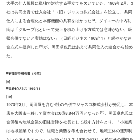
大手の仕入規模に単独で対抗する手立てを欠いていた。1969年2月、3
社は共同出資で仕入会社「（旧）ジャスコ株式会社」を設立し、共同
仕入による合理化と本部機能の共有をはかった
。ダイエーの中内功
[9]
氏は「グループ化といって売上を積み上げる方式では意味がない。吸
収合併でないと実効はない」（日経ビジネス 1969/11）と緩やかな連
合方式を批判した
が、岡田卓也氏はあえて共同仕入の連合から始め
[10]
た。
有価証券報告書（沿革）
[
9
]
日経ビジネス 1969/11
[
10
]
1970年3月、岡田屋を含む4社の合併でジャスコ株式会社が発足し、本
店を大阪市へ移して資本金は6億8,844万円となった
。岡田卓也氏は
[11]
合併後も地域企業の旧経営陣を社長として残す方針をとり、「小売業
は地域産業ですので、組織と業態を考え合わせて、地域主体の連邦制
という考えをとった」（日経ビジネス 1979/04/23）と後年その理由を