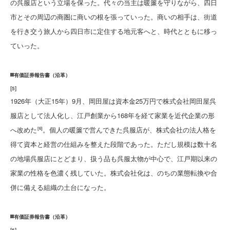
の呉服店という立場を保った。代々の当主は暖簾を守りながら、四日
市とその周辺の商圏に商いの根を張っていった。商いの相手は、街道
を行き交う旅人から四日市に定住する地元客へと、時代とともに移っ
ていった。
有価証券報告書（沿革）
[
5
]
1926年（大正15年）9月、岡田屋は資本金25万円で株式会社岡田屋呉
服店として法人化し、江戸創業から168年を経て家業を近代企業の形
へ改めた
。個人の暖簾で営んできた呉服店が、株式会社の法人格を
[6]
得て資本と経営の仕組みを整えた段階であった。ただし規模は数十名
の地場呉服店にとどまり、扱う品も呉服太物が中心で、江戸期以来の
家業の性格を色濃く残していた。株式会社化は、のちの業態転換や合
併に備える組織の土台になった。
有価証券報告書（沿革）