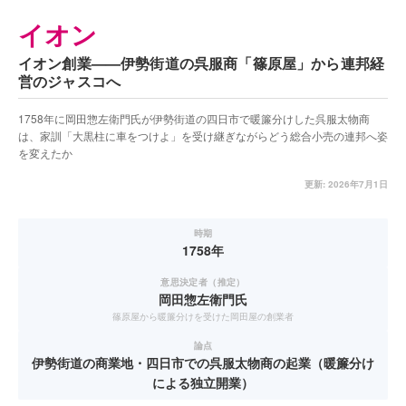
イオン
イオン創業——伊勢街道の呉服商「篠原屋」から連邦経
営のジャスコへ
1758年に岡田惣左衛門氏が伊勢街道の四日市で暖簾分けした呉服太物商
は、家訓「大黒柱に車をつけよ」を受け継ぎながらどう総合小売の連邦へ姿
を変えたか
更新:
2026年7月1日
時期
1758年
意思決定者（推定）
岡田惣左衛門氏
篠原屋から暖簾分けを受けた岡田屋の創業者
論点
伊勢街道の商業地・四日市での呉服太物商の起業（暖簾分け
による独立開業）