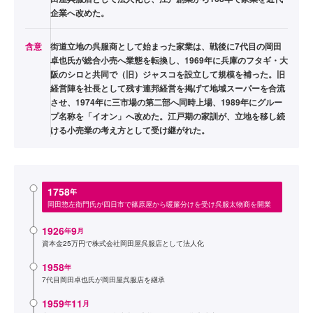
企業へ改めた。
含意
街道立地の呉服商として始まった家業は、戦後に7代目の岡田
卓也氏が総合小売へ業態を転換し、1969年に兵庫のフタギ・大
阪のシロと共同で（旧）ジャスコを設立して規模を補った。旧
経営陣を社長として残す連邦経営を掲げて地域スーパーを合流
させ、1974年に三市場の第二部へ同時上場、1989年にグルー
プ名称を「イオン」へ改めた。江戸期の家訓が、立地を移し続
ける小売業の考え方として受け継がれた。
1758
年
岡田惣左衛門氏が四日市で篠原屋から暖簾分けを受け呉服太物商を開業
1926
9
年
月
資本金25万円で株式会社岡田屋呉服店として法人化
1958
年
7代目岡田卓也氏が岡田屋呉服店を継承
1959
11
年
月