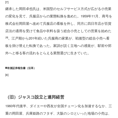
[
7
]
継承した岡田卓也氏は、米国型のセルフサービス方式が広がる小売業
の変化を見て、呉服店からの業態転換を進めた。1959年11月、商号を
株式会社岡田屋へ改めて呉服店の看板を外し、同月に四日市店が百貨
店法の適用を受けて食品や衣料を扱う総合小売としての営業を始めた
。江戸期から201年続いた呉服商の家業が、戦後型の総合小売へ看
[8]
板を掛け替えた転換であった。家訓が説く立地への感覚が、駅前や郊
外へと移る客の流れをとらえる業態選びに生きていた。
有価証券報告書（沿革）
[
8
]
（旧）ジャスコ設立と連邦経営
1960年代後半、ダイエーや西友が全国チェーン化を加速するなか、三
重の岡田屋、兵庫姫路のフタギ、大阪のシロといった地場の小売は、