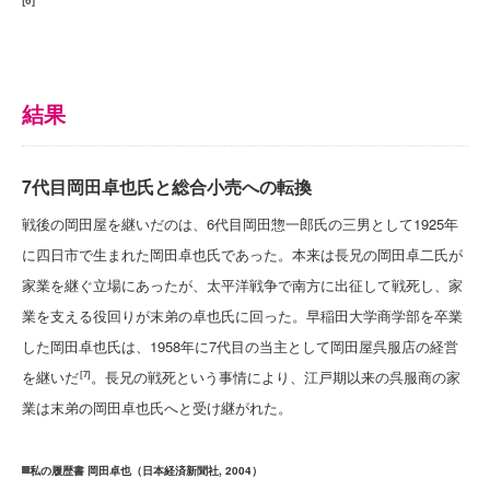
[
6
]
結果
7代目岡田卓也氏と総合小売への転換
戦後の岡田屋を継いだのは、6代目岡田惣一郎氏の三男として1925年
に四日市で生まれた岡田卓也氏であった。本来は長兄の岡田卓二氏が
家業を継ぐ立場にあったが、太平洋戦争で南方に出征して戦死し、家
業を支える役回りが末弟の卓也氏に回った。早稲田大学商学部を卒業
した岡田卓也氏は、1958年に7代目の当主として岡田屋呉服店の経営
を継いだ
。長兄の戦死という事情により、江戸期以来の呉服商の家
[7]
業は末弟の岡田卓也氏へと受け継がれた。
私の履歴書 岡田卓也（日本経済新聞社, 2004）