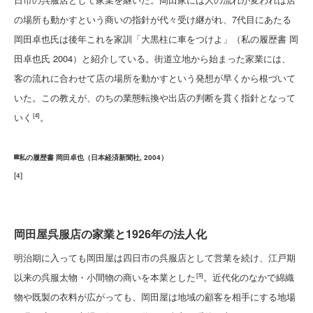
の場所も動かすという商いの指針が代々受け継がれ、7代目にあたる
岡田卓也氏は後年これを家訓「大黒柱に車をつけよ」（私の履歴書 岡
田卓也氏 2004）と紹介している。街道立地から始まった家業には、
客の流れに合わせて店の場所を動かすという発想が早くから根づいて
いた。この教えが、のちの業態転換や出店の判断を貫く指針となって
いく
。
[4]
私の履歴書 岡田卓也（日本経済新聞社, 2004）
[
4
]
岡田屋呉服店の家業と1926年の法人化
明治期に入っても岡田屋は四日市の呉服店として営業を続け、江戸期
以来の呉服太物・小間物の商いを本業とした
。近代化のなかで綿織
[5]
物や既製の衣料が広がっても、岡田屋は地域の顧客を相手にする地場