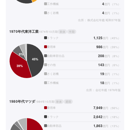
4
工作機械
億円
（
1
%）
4
さく岩機
億円
（
1
%）
出所：
株式会社年鑑 昭和37年版
1970年代
東洋工業
1974年10月期
単体
半期
1,125
トラック
億円
（
45
%）
986
乗用車
億円
（
39
%）
208
自動車部分品
億円
（
8
%）
143
その他
億円
（
6
%）
19
さく岩機
億円
（
1
%）
18
工作機械
億円
（
1
%）
出所：
会社年鑑 1976年版
1980年代
マツダ
1984年10月期
単体
通期
7,949
乗用車
億円
（
56
%）
2,642
トラック
億円
（
18
%）
1,863
自動車部品
億円
（
13
%）