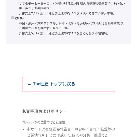
マツダモーターヨーロッパが管理する欧州地域の自動車販売事業で、独・仏・
伊・英等が主要販売国。
外部売上7,314億円・連結売上比率約15%を構成する第二の海外市場。
その他
中国・豪州・東南アジア等、日本・北米・欧州以外の市場向け自動車事業で、
各国販売代理を経由する販売モデル。
外部売上5,742億円・連結売上比率約11%を占める新興市場領域。
← The社史 トップに戻る
免責事項およびポリシー
コンテンツの位置づけと正確性
本サイトは有価証券報告書・IR資料・書籍・報道等の
公開情報をもとに作成した 個人の分析・整理であ