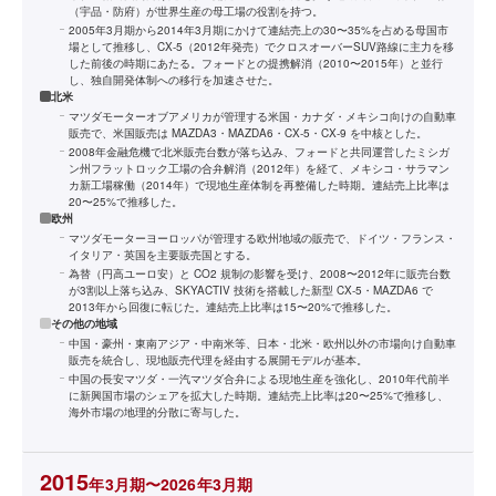
（宇品・防府）が世界生産の母工場の役割を持つ。
2005年3月期から2014年3月期にかけて連結売上の30〜35%を占める母国市
場として推移し、CX-5（2012年発売）でクロスオーバーSUV路線に主力を移
した前後の時期にあたる。フォードとの提携解消（2010〜2015年）と並行
し、独自開発体制への移行を加速させた。
北米
マツダモーターオブアメリカが管理する米国・カナダ・メキシコ向けの自動車
販売で、米国販売は MAZDA3・MAZDA6・CX-5・CX-9 を中核とした。
2008年金融危機で北米販売台数が落ち込み、フォードと共同運営したミシガ
ン州フラットロック工場の合弁解消（2012年）を経て、メキシコ・サラマン
カ新工場稼働（2014年）で現地生産体制を再整備した時期。連結売上比率は
20〜25%で推移した。
欧州
マツダモーターヨーロッパが管理する欧州地域の販売で、ドイツ・フランス・
イタリア・英国を主要販売国とする。
為替（円高ユーロ安）と CO2 規制の影響を受け、2008〜2012年に販売台数
が3割以上落ち込み、SKYACTIV 技術を搭載した新型 CX-5・MAZDA6 で
2013年から回復に転じた。連結売上比率は15〜20%で推移した。
その他の地域
中国・豪州・東南アジア・中南米等、日本・北米・欧州以外の市場向け自動車
販売を統合し、現地販売代理を経由する展開モデルが基本。
中国の長安マツダ・一汽マツダ合弁による現地生産を強化し、2010年代前半
に新興国市場のシェアを拡大した時期。連結売上比率は20〜25%で推移し、
海外市場の地理的分散に寄与した。
2015
年3月期〜2026年3月期