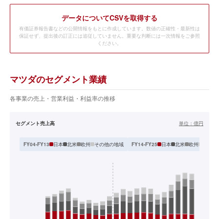
データ
についてCSVを取得する
有価証券報告書などの公開情報をもとに作成しています。数値の正確性・最新性は
保証せず、提出後の訂正には追従していません。重要な判断には一次情報をご参照
ください。
マツダのセグメント業績
各事業の売上・営業利益・利益率の推移
セグメント売上高
単位：
億円
日本
北米
欧州
その他の地域
日本
北米
欧州
その他
FY04-FY13
FY14-FY25