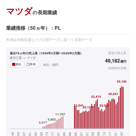
マツダ
の長期業績
業績推移（50ヵ年）：PL
有価証券報告書などの公開データに基づく長期データ
直近の
売上高
過去78ヵ年の売上高（1949年3月期〜2026年3月期）
東洋工業 → マツダ
49,182
億円
連結
単体
単位：
億円
2026年3月期