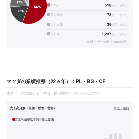
518
KDセット
億円
（
4
%）
73
工作機械
億円
（
1
%）
36
さく岩機
億円
（
0
%）
1,237
その他
億円
（
9
%）
出所：
会社年鑑（1986年版）
マツダの業績推移（22ヵ年）：PL・BS・CF
連結ベースの売上高・利益・財政状態・キャッシュフロー
売上高分解（原価・販管・営利）
単位：
億円
営業利益
販管費
売上原価