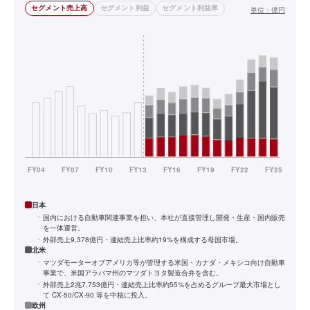
セグメント売上高
セグメント利益
セグメント利益率
単位：
億円
日本
国内における自動車関連事業を担い、本社が直接管理し開発・生産・国内販売
を一体運営。
外部売上9,378億円・連結売上比率約19%を構成する母国市場。
北米
マツダモーターオブアメリカ等が管理する米国・カナダ・メキシコ向け自動車
事業で、米国アラバマ州のマツダトヨタ製造合弁を含む。
外部売上2兆7,753億円・連結売上比率約55%を占めるグループ最大市場とし
て CX-50/CX-90 等を中核に投入。
欧州