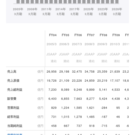
FY04
FY05
FY06
FY07
FY08
FY09
FY10
2005/3
2006/3
2007/3
2008/3
2009/3
2010/3
2011/3
JGAAP
JGAAP
JGAAP
JGAAP
JGAAP
JGAAP
JGAAP
連結
連結
連結
連結
連結
連結
連結
業績データ一覧
売上高
億円
26,956
29,198
32,475
34,758
25,359
21,639
23,257
売上原価
億円
19,726
21,109
23,226
24,859
20,219
17,107
18,637
売上総利益
億円
7,230
8,089
9,248
9,899
5,141
4,533
4,620
販管費
億円
6,400
6,855
7,663
8,277
5,424
4,438
4,382
営業利益
億円
829
1,234
1,585
1,621
-284
95
238
経常利益
億円
731
1,015
1,278
1,485
-187
46
369
当期純利益
億円
458
667
737
918
-715
-65
-600