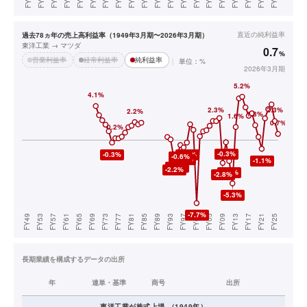
直近の
純利益率
過去78ヵ年の売上高利益率（1949年3月期〜2026年3月期）
東洋工業 → マツダ
0.7
%
営業利益率
経常利益率
純利益率
単位：%
2026年3月期
長期業績を構成するデータの出所
年
連単・基準
商号
出所
東洋工業
が株式上場
（
1949
年）