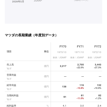
（
XBRLベース
）
JGAAP
2026年3月
マツダ
の長期業績（年度別データ）
FY70
FY71
FY72
項目
単位
1970/10
1971/10
1972/10
単体 / JGAAP
単体 / JGAAP
単体 / JGAAP
単
マツダ
の長期業績データ一覧
売上高
2,705
3,443
億円
2,217
+22.0%
+27.3%
YoY
営業利益
億円
—
—
—
YoY
経常利益
119
132
億円
138
−13.8%
+10.9%
YoY
当期純利益
81
82
億円
91
−11.0%
+1.2%
YoY
純利益率
%
4.1
3.0
2.4