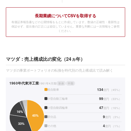
長期業績についてCSVを取得する
有価証券報告書などの公開情報をもとに作成しています。数値の正確性・最新性は
保証せず、提出後の訂正には追従していません。重要な判断には一次情報をご参照
ください。
マツダ：売上構成比の変化（24ヵ年）
マツダの事業ポートフォリオの転換を時代別の売上構成比で読み解く
1960年代
東洋工業
1961年4月期
単体
半期
134
軽自動車
億円
（
45
%）
99
小型自動三輪車
億円
（
33
%）
47
小型自動四輪車
億円
（
16
%）
9
部分品
億円
（
3
%）
4
その他
億円
（
1
%）