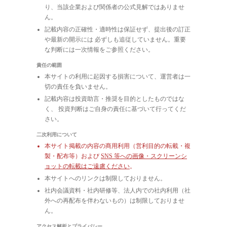
り、当該企業および関係者の公式見解ではありませ
ん。
記載内容の正確性・適時性は保証せず、提出後の訂正
や最新の開示には 必ずしも追従していません。重要
な判断には一次情報をご参照ください。
責任の範囲
本サイトの利用に起因する損害について、運営者は一
切の責任を負いません。
記載内容は投資助言・推奨を目的としたものではな
く、 投資判断はご自身の責任に基づいて行ってくだ
さい。
二次利用について
本サイト掲載の内容の商用利用（営利目的の転載・複
製・配布等）および
SNS 等への画像・スクリーンシ
ョットの転載はご遠慮ください
。
本サイトへのリンクは制限しておりません。
社内会議資料・社内研修等、法人内での社内利用（社
外への再配布を伴わないもの）は制限しておりませ
ん。
アクセス解析とプライバシー