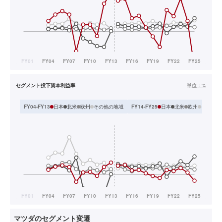
セグメント投下資本利益率
単位：
%
日本
北米
欧州
その他の地域
日本
北米
欧州
その他
FY04-FY13
FY14-FY25
マツダのセグメント変遷