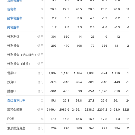
営業利益率
%
3.1
4.2
4.9
4.7
-1.1
0.4
1.0
粗利率
%
26.8
27.7
28.5
28.5
20.3
20.9
19.9
経常利益率
%
2.7
3.5
3.9
4.3
-0.7
0.2
1.6
純利益率
%
1.7
2.3
2.3
2.6
-2.8
-0.3
-2.6
特別利益
億円
301
630
14
26
9
12
17
特別損失
億円
293
470
108
79
336
131
225
特別損失（そのほか）
億円
-
-
-
-
-
-
-
特別損失（減損）
億円
-
-
-
-
-
-
-
営業CF
億円
1,337
1,146
1,164
1,030
-674
1,116
153
投資CF
億円
-978
-810
-954
-928
-618
-443
-137
財務CF
億円
-961
-435
93
-241
1,370
610
-144
自己資本比率
%
15.1
22.3
24.8
27.8
22.9
26.1
24.2
現預金残高
億円
2146.4
2086.6
2425.1
2238.9
2207.2
3463.0
3228.5
ROE
%
17.1
16.8
15.6
16.6
-17.3
-1.3
-14.0
無形固定資産
億円
234
248
289
340
271
234
201