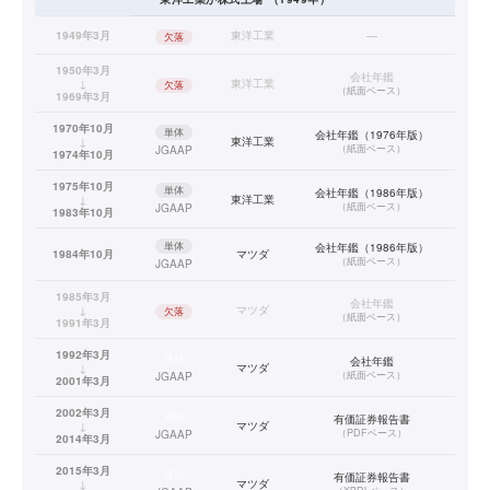
1949年3月
東洋工業
—
欠落
1950年3月
会社年鑑
↓
東洋工業
欠落
（
紙面ベース
）
1969年3月
1970年10月
単体
会社年鑑（1976年版）
↓
東洋工業
（
紙面ベース
）
JGAAP
1974年10月
1975年10月
単体
会社年鑑（1986年版）
↓
東洋工業
（
紙面ベース
）
JGAAP
1983年10月
単体
会社年鑑（1986年版）
1984年10月
マツダ
（
紙面ベース
）
JGAAP
1985年3月
会社年鑑
↓
マツダ
欠落
（
紙面ベース
）
1991年3月
1992年3月
連結
会社年鑑
↓
マツダ
（
紙面ベース
）
JGAAP
2001年3月
2002年3月
連結
有価証券報告書
↓
マツダ
（
PDFベース
）
JGAAP
2014年3月
2015年3月
連結
有価証券報告書
↓
マツダ