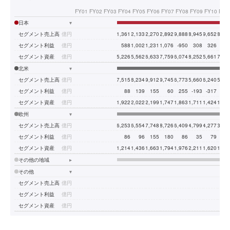
FY01
FY02
FY03
FY04
FY05
FY06
FY07
FY08
FY09
FY10
FY1
日本
▾
セグメント売上高
億円
11,361
12,133
12,270
12,892
9,888
8,945
9,652
8,24
セグメント利益
億円
588
1,002
1,231
1,076
-950
308
326
-18
セグメント資産
億円
15,226
15,562
16,633
17,759
16,074
18,252
15,661
17,50
北米
▾
セグメント売上高
億円
7,515
8,234
9,912
9,745
6,773
5,660
6,240
5,68
セグメント利益
億円
88
139
155
60
255
-193
-317
-40
セグメント資産
億円
1,922
2,022
2,199
1,747
1,863
1,711
1,424
1,62
欧州
▾
セグメント売上高
億円
6,253
6,554
7,748
8,726
6,409
4,799
4,277
3,47
セグメント利益
億円
86
96
155
180
86
35
79
5
セグメント資産
億円
1,214
1,436
1,663
1,794
1,976
2,211
1,620
1,61
その他の地域
▸
その他
▾
セグメント売上高
億円
セグメント利益
億円
セグメント資産
億円