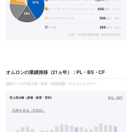
億円
（
17
%）
646
オートモーティブエレクトロニックコンポーネンツビジネス
億円
（
11
%）
506
ヘルスケアビジネス
億円
（
8
%）
268
その他
億円
（
4
%）
出所：
有価証券報告書（2005年3月期）
オムロンの業績推移（21ヵ年）：PL・BS・CF
連結ベースの売上高・利益・財政状態・キャッシュフロー
売上高分解（原価・販管・営利）
単位：
億円
凡例を見る（
5
項目）