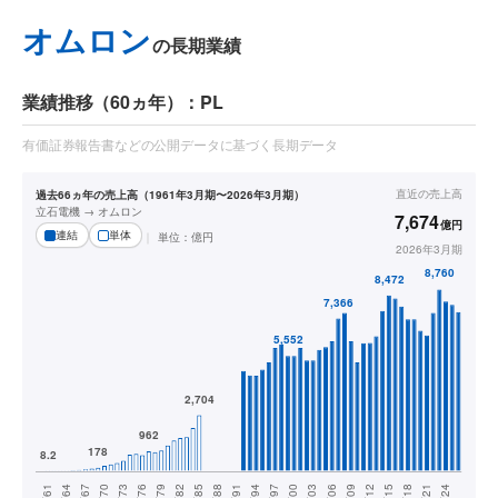
オムロン
の長期業績
業績推移（60ヵ年）：PL
有価証券報告書などの公開データに基づく長期データ
直近の
売上高
過去66ヵ年の売上高（1961年3月期〜2026年3月期）
立石電機 → オムロン
7,674
億円
連結
単体
単位：
億円
2026年3月期