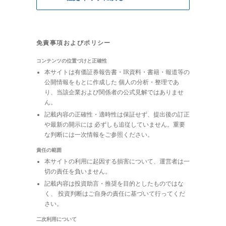
免責事項およびポリシー
コンテンツの位置づけと正確性
本サイトは有価証券報告書・IR資料・書籍・報道等の
公開情報をもとに作成した 個人の分析・整理であ
り、当該企業および関係者の公式見解ではありませ
ん。
記載内容の正確性・適時性は保証せず、提出後の訂正
や最新の開示には 必ずしも追従していません。重要
な判断には一次情報をご参照ください。
責任の範囲
本サイトの利用に起因する損害について、運営者は一
切の責任を負いません。
記載内容は投資助言・推奨を目的としたものではな
く、 投資判断はご自身の責任に基づいて行ってくだ
さい。
二次利用について