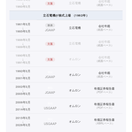
会社年鑑
↓
立石電機
欠落
（
紙面ベース
）
1960年3月
立石電機
が株式上場
（
1962
年）
1961年3月
単体
会社年鑑
↓
立石電機
（
紙面ベース
）
JGAAP
1985年3月
1986年3月
会社年鑑
↓
立石電機
欠落
（
紙面ベース
）
1989年3月
1990年3月
会社年鑑
↓
オムロン
欠落
（
紙面ベース
）
1991年3月
1992年3月
連結
会社年鑑
↓
オムロン
（
紙面ベース
）
JGAAP
2001年3月
2002年3月
連結
有価証券報告書
↓
オムロン
（
PDFベース
）
JGAAP
2005年3月
2006年3月
連結
有価証券報告書
↓
オムロン
（
PDFベース
）
USGAAP
2014年3月
2015年3月
連結
有価証券報告書
↓
オムロン
（
XBRLベース
）
USGAAP
2026年3月