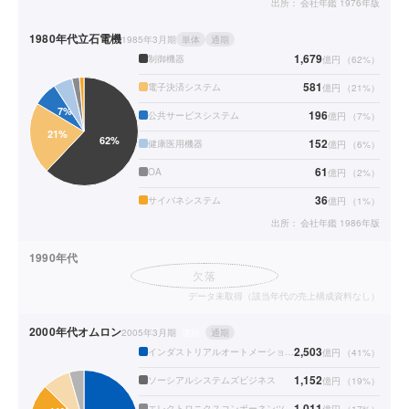
出所：
会社年鑑 1976年版
1980年代
立石電機
1985年3月期
単体
通期
1,679
制御機器
億円
（
62
%）
581
電子決済システム
億円
（
21
%）
196
公共サービスシステム
億円
（
7
%）
152
健康医用機器
億円
（
6
%）
61
OA
億円
（
2
%）
36
サイバネシステム
億円
（
1
%）
出所：
会社年鑑 1986年版
1990年代
欠落
データ未取得（該当年代の売上構成資料なし）
2000年代
オムロン
2005年3月期
連結
通期
2,503
インダストリアルオートメーションビジネス
億円
（
41
%）
1,152
ソーシアルシステムズビジネス
億円
（
19
%）
1,011
エレクトロニクスコンポーネンツビジネス