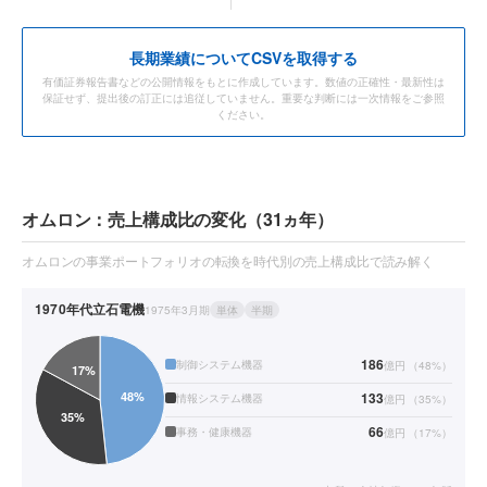
長期業績についてCSVを取得する
有価証券報告書などの公開情報をもとに作成しています。数値の正確性・最新性は
保証せず、提出後の訂正には追従していません。重要な判断には一次情報をご参照
ください。
オムロン：売上構成比の変化（31ヵ年）
オムロンの事業ポートフォリオの転換を時代別の売上構成比で読み解く
1970年代
立石電機
1975年3月期
単体
半期
186
制御システム機器
億円
（
48
%）
133
情報システム機器
億円
（
35
%）
66
事務・健康機器
億円
（
17
%）