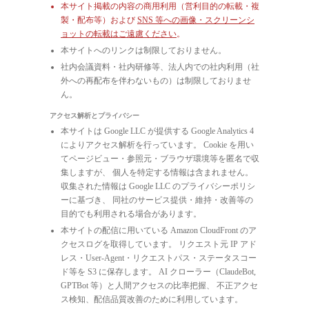
本サイト掲載の内容の商用利用（営利目的の転載・複
製・配布等）および
SNS 等への画像・スクリーンシ
ョットの転載はご遠慮ください
。
本サイトへのリンクは制限しておりません。
社内会議資料・社内研修等、法人内での社内利用（社
外への再配布を伴わないもの）は制限しておりませ
ん。
アクセス解析とプライバシー
本サイトは Google LLC が提供する Google Analytics 4
によりアクセス解析を行っています。 Cookie を用い
てページビュー・参照元・ブラウザ環境等を匿名で収
集しますが、 個人を特定する情報は含まれません。
収集された情報は Google LLC のプライバシーポリシ
ーに基づき、 同社のサービス提供・維持・改善等の
目的でも利用される場合があります。
本サイトの配信に用いている Amazon CloudFront のア
クセスログを取得しています。 リクエスト元 IP アド
レス・User-Agent・リクエストパス・ステータスコー
ド等を S3 に保存します。 AI クローラー（ClaudeBot,
GPTBot 等）と人間アクセスの比率把握、 不正アクセ
ス検知、配信品質改善のために利用しています。