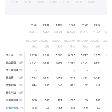
FY05
FY06
FY07
FY08
FY09
FY10
FY1
2006/3
2007/3
2008/3
2009/3
2010/3
2011/3
2012/
USGAAP
USGAAP
USGAAP
USGAAP
USGAAP
USGAAP
USGAA
連結
連結
連結
連結
連結
連結
連
業績データ一覧
売上高
億円
6,268
7,367
7,630
6,272
5,247
6,178
6,19
売上原価
億円
3,894
4,525
4,696
4,087
3,404
3,861
3,91
売上総利益
億円
-
-
-
-
-
-
販管費
億円
1,613
1,681
1,766
1,643
1,334
1,424
1,45
営業利益
億円
644
663
642
-391
102
417
33
経常利益
億円
-
-
-
-
-
-
当期純利益
億円
358
383
424
-292
35
268
16
営業利益率
%
10.3
9.0
8.4
-6.2
1.9
6.7
5.