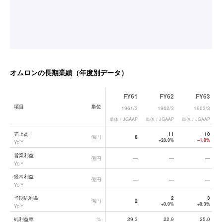
オムロン
の長期業績（年度別データ）
FY61
FY62
FY63
項目
単位
1961/3
1962/3
1963/3
単体 / JGAAP
単体 / JGAAP
単体 / JGAAP
単
オムロン
の長期業績データ一覧
売上高
11
10
億円
8
+28.0%
−1.0%
YoY
営業利益
億円
—
—
—
YoY
経常利益
億円
—
—
—
YoY
当期純利益
2
3
億円
2
+0.0%
+8.3%
YoY
純利益率
%
29.3
22.9
25.0