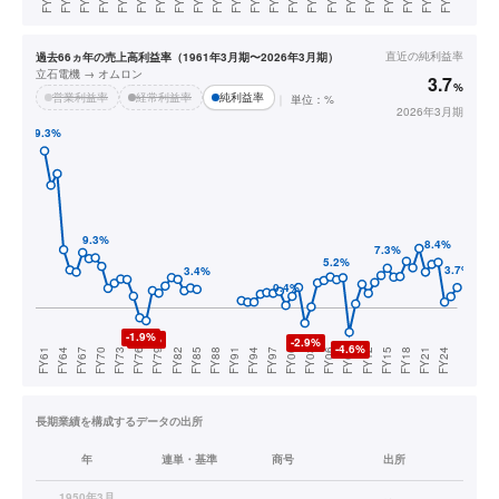
直近の
純利益率
過去66ヵ年の売上高利益率（1961年3月期〜2026年3月期）
立石電機 → オムロン
3.7
%
営業利益率
経常利益率
純利益率
単位：%
2026年3月期
長期業績を構成するデータの出所
年
連単・基準
商号
出所
1950年3月