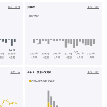
単位：
億円
財務CF
単位：
億円
財務CF
単位：
%
のれん・無形固定資産
単位：
億円
のれん
無形固定資産