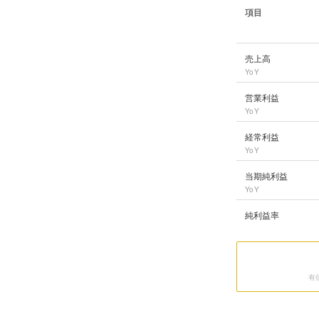
項目
ファナック
の長期業
売上高
YoY
営業利益
YoY
経常利益
YoY
当期純利益
YoY
純利益率
有