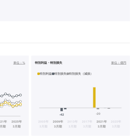
単位：
%
特別利益・特別損失
単位：
億円
特別利益
特別損失
特別損失（減損）