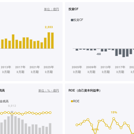
単位：
億円
投資CF
投資CF
残高
単位：
%・億円
ROE（自己資本利益率）
金残高
ROE