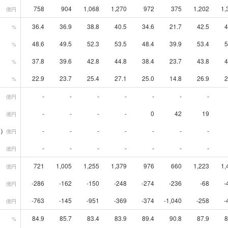
758
904
1,068
1,270
972
375
1,202
1,
億円
36.4
36.9
38.8
40.5
34.6
21.7
42.5
4
%
48.6
49.5
52.3
53.5
48.4
39.9
53.4
5
%
37.8
39.6
42.8
44.8
38.4
23.7
43.8
4
%
22.9
23.7
25.4
27.1
25.0
14.8
26.9
2
%
-
-
-
-
-
-
-
億円
-
-
-
-
0
42
19
億円
）
-
-
-
-
-
-
-
億円
-
-
-
-
-
-
-
億円
721
1,005
1,255
1,379
976
660
1,223
1,
億円
-286
-162
-150
-248
-274
-236
-68
-
億円
-763
-145
-951
-369
-374
-1,040
-258
-
億円
84.9
85.7
83.4
83.9
89.4
90.8
87.9
8
%