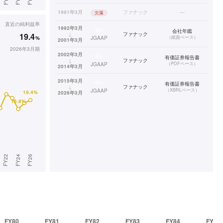
1991年3月
ファナック
—
欠落
直近の
純利益率
1992年3月
連結
会社年鑑
↓
ファナック
19.4
（
紙面ベース
）
%
JGAAP
2001年3月
2026年3月期
2002年3月
連結
有価証券報告書
↓
ファナック
（
PDFベース
）
JGAAP
2014年3月
2015年3月
連結
有価証券報告書
↓
ファナック
（
XBRLベース
）
JGAAP
2026年3月
FY80
FY81
FY82
FY83
FY84
FY85