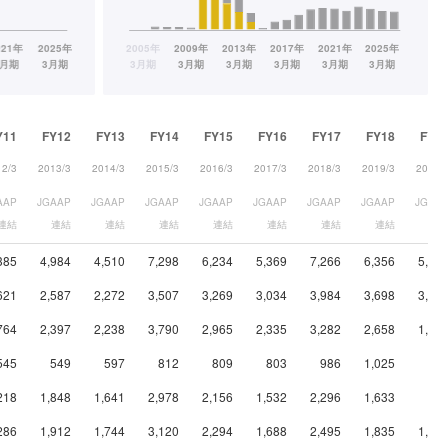
Y11
FY12
FY13
FY14
FY15
FY16
FY17
FY18
FY1
12/3
2013/3
2014/3
2015/3
2016/3
2017/3
2018/3
2019/3
2020/
AAP
JGAAP
JGAAP
JGAAP
JGAAP
JGAAP
JGAAP
JGAAP
JGAA
連結
連結
連結
連結
連結
連結
連結
連結
連
385
4,984
4,510
7,298
6,234
5,369
7,266
6,356
5,08
621
2,587
2,272
3,507
3,269
3,034
3,984
3,698
3,26
764
2,397
2,238
3,790
2,965
2,335
3,282
2,658
1,82
545
549
597
812
809
803
986
1,025
93
218
1,848
1,641
2,978
2,156
1,532
2,296
1,633
88
286
1,912
1,744
3,120
2,294
1,688
2,495
1,835
1,02