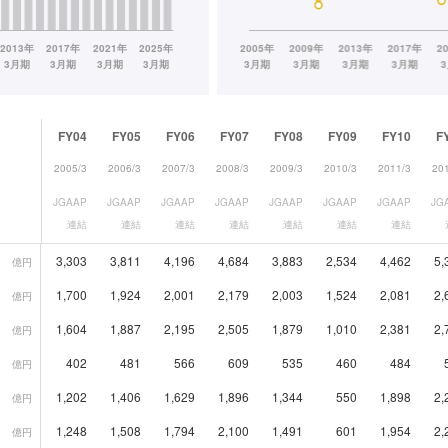
FY04
FY05
FY06
FY07
FY08
FY09
FY10
F
2005/3
2006/3
2007/3
2008/3
2009/3
2010/3
2011/3
20
JGAAP
JGAAP
JGAAP
JGAAP
JGAAP
JGAAP
JGAAP
JG
連結
連結
連結
連結
連結
連結
連結
3,303
3,811
4,196
4,684
3,883
2,534
4,462
5,
億円
1,700
1,924
2,001
2,179
2,003
1,524
2,081
2,
億円
1,604
1,887
2,195
2,505
1,879
1,010
2,381
2,
億円
402
481
566
609
535
460
484
億円
1,202
1,406
1,629
1,896
1,344
550
1,898
2,
億円
1,248
1,508
1,794
2,100
1,491
601
1,954
2,
億円