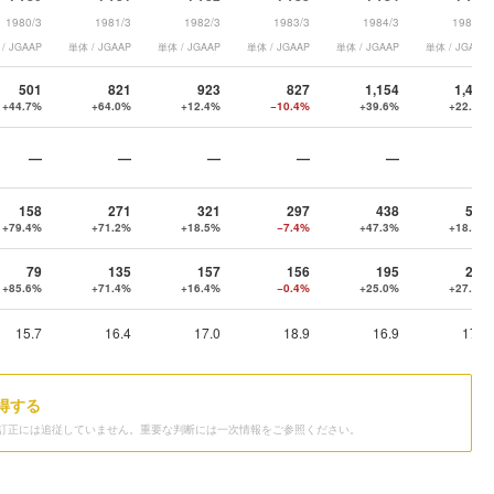
1980/3
1981/3
1982/3
1983/3
1984/3
1985/3
/ JGAAP
単体 / JGAAP
単体 / JGAAP
単体 / JGAAP
単体 / JGAAP
単体 / JGAAP
501
821
923
827
1,154
1,417
+44.7%
+64.0%
+12.4%
−10.4%
+39.6%
+22.8%
—
—
—
—
—
—
158
271
321
297
438
519
+79.4%
+71.2%
+18.5%
−7.4%
+47.3%
+18.5%
79
135
157
156
195
250
+85.6%
+71.4%
+16.4%
−0.4%
+25.0%
+27.8%
15.7
16.4
17.0
18.9
16.9
17.6
得する
訂正には追従していません。重要な判断には一次情報をご参照ください。