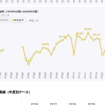
率（1976年3月期〜2026年3月期）
ファナック
常利益率
純利益率
単位：%
業績（年度別データ）
FY76
FY77
FY78
FY79