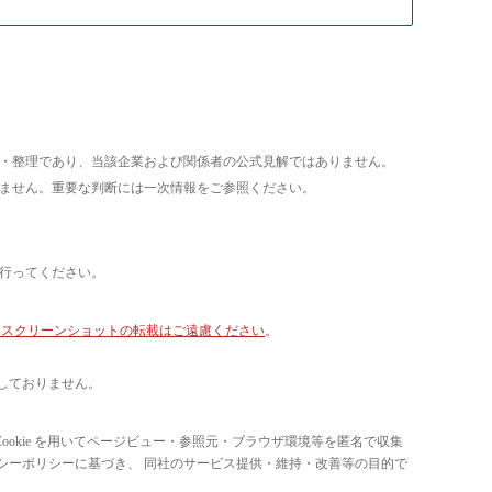
析・整理であり、当該企業および関係者の公式見解ではありません。
いません。重要な判断には一次情報をご参照ください。
て行ってください。
像・スクリーンショットの転載はご遠慮ください
。
しておりません。
ています。 Cookie を用いてページビュー・参照元・ブラウザ環境等を匿名で収集
ライバシーポリシーに基づき、 同社のサービス提供・維持・改善等の目的で