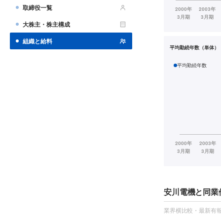
取締役一覧
大株主・株主構成
組織と給料
平均勤続年数（単体）
平均勤続年数
安川電機と同業
業界横比較・最新有