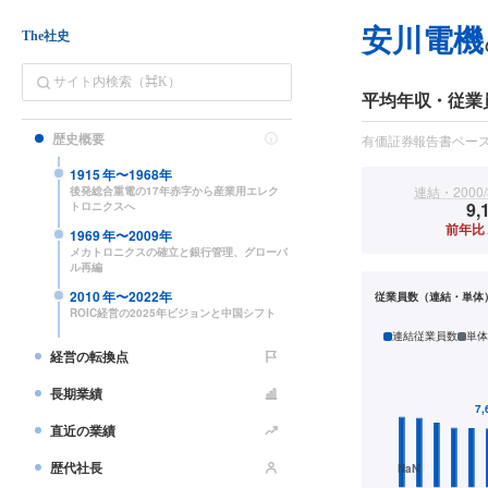
安川電機
The社史
平均年収・従業
歴史概要
有価証券報告書ベー
1915
年〜
1968
年
連結・2000/
後発総合重電の17年赤字から産業用エレク
9,
トロニクスへ
前年比▲
1969
年〜
2009
年
メカトロニクスの確立と銀行管理、グローバ
ル再編
2010
年〜
2022
年
従業員数（連結・単体
ROIC経営の2025年ビジョンと中国シフト
連結従業員数
単体
経営の転換点
長期業績
直近の業績
歴代社長