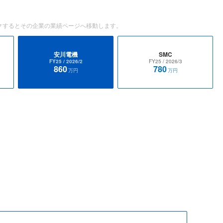
クするとその企業の業績ページへ移動します。
安川電機
SMC
FY25
/ 2026/2
FY25
/ 2026/3
860
780
万円
万円