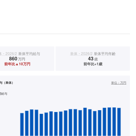
・2026/2
単体平均給与
単体・2026/2
単体平均年齢
860
43
万円
歳
前年比▲10万円
前年比+1歳
与（単体）
単位：
万円
間給与