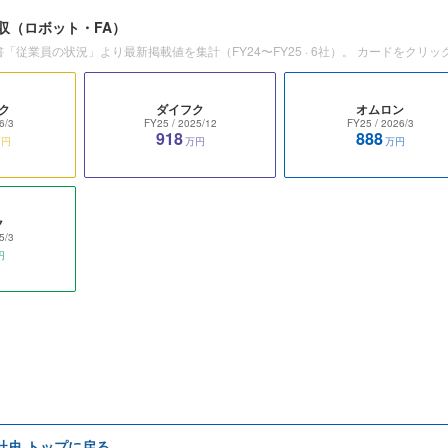
収
（ロボット・FA）
書「従業員の状況」より最新掲載値を集計（
FY24〜FY25
·
6
社）。 カードをクリッ
ク
ダイフク
オムロン
6/3
FY25
/ 2025/12
FY25
/ 2026/3
918
888
万円
万円
万円
ク
5/3
円
e社史 トップに戻る