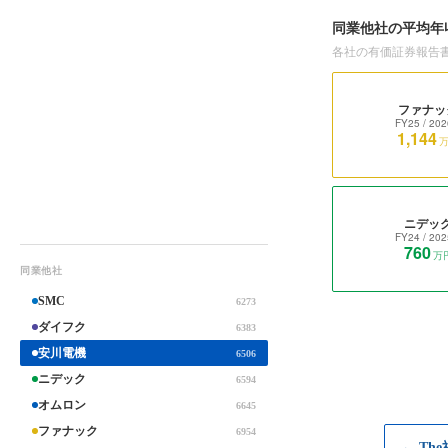
同業他社の平均年
各社の有価証券報告
ファナッ
FY25
/ 202
1,144
ニデッ
FY24
/ 202
760
万
同業他社
SMC
6273
ダイフク
6383
安川電機
6506
ニデック
6594
オムロン
6645
ファナック
6954
← Th