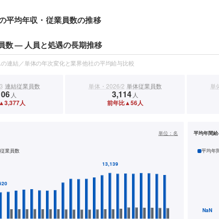
の平均年収・従業員数の推移
員数 — 人員と処遇の長期推移
スの連結／単体の年次変化と業界他社の平均給与比較
3
連結従業員数
単体・2026/2
単体従業員数
単体
106
3,114
人
人
3,377人
前年比▲56人
）
単位：
名
平均年間給
従業員数
平均年