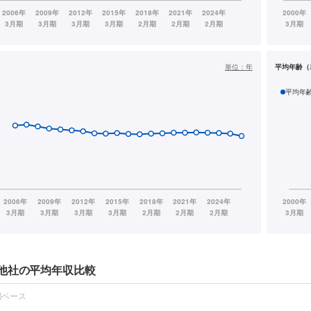
単位：
年
平均年齢（
平均年
他社の平均年収比較
報ベース