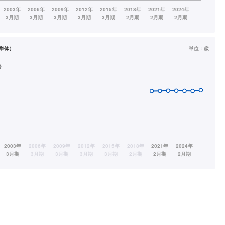
単体）
単位：
歳
齢