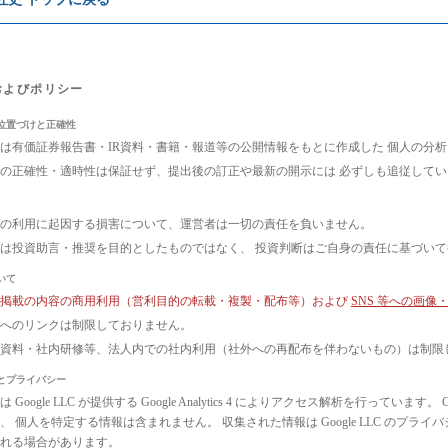
およびポリシー
位置づけと正確性
は有価証券報告書・IR資料・書籍・報道等の公開情報をもとに作成した 個人の分
の正確性・適時性は保証せず、提出後の訂正や最新の開示には 必ずしも追従して
の利用に起因する損害について、運営者は一切の責任を負いません。
は投資助言・推奨を目的としたものではなく、 投資判断はご自身の責任に基づい
いて
ト掲載の内容の商用利用（営利目的の転載・複製・配布等）および
SNS 等への画
へのリンクは制限しておりません。
議資料・社内研修等、法人内での社内利用（社外への再配布を伴わないもの）は制限
とプライバシー
 Google LLC が提供する Google Analytics 4 によりアクセス解析を行っ
、 個人を特定する情報は含まれません。 収集された情報は Google LLC のプ
れる場合があります。