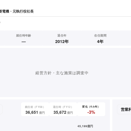
菱電機・元執行役社長
o
就任時年齢
退任年
在任期間
—
2012年
4年
経営方針・主な施策は調査中
変化（4カ年）
就任前（FY08）
退任時（FY12）
-3%
36,651
35,672
億円
億円