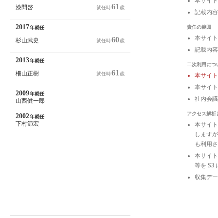
本サイト
61
漆間啓
就任時
歳
記載内容
2017
責任の範囲
年就任
本サイト
60
杉山武史
就任時
歳
記載内容
2013
年就任
二次利用につ
61
柵山正樹
就任時
歳
本サイ
本サイト
2009
年就任
社内会
山西健一郎
アクセス解析
2002
年就任
下村節宏
本サイトは
しますが
も利用さ
本サイトの
等を S
収集デー