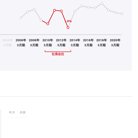
年月
内容