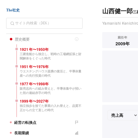
山西健一郎
The社史
三
Yamanishi Kenichir
就任年
歴史概要
2009年
1921
年〜
1950
年
三菱造船から独立し、戦時の工場網拡張と財
閥解体をくぐった時代
1951
年〜
1976
年
ウエスチングハウス提携の復活と、半導体量
産への先行投資の時代
1977
年〜
1998
年
販売志向への組み替えと、半導体集中が招い
た初の連結赤字の時代
1999
年〜
2027
年
独立独歩を捨てた事業の入れ替えと、品質不
正からの立て直しの時代
経営の転換点
長期業績