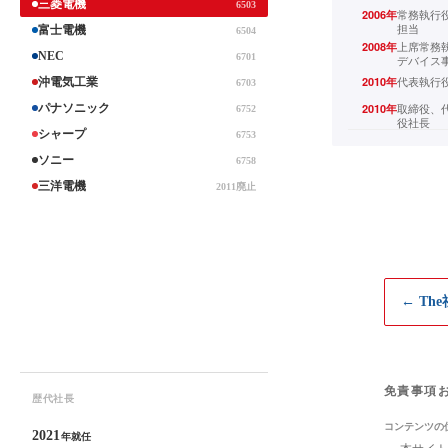
三菱電機
6503
常務執行
2006
年
担当
富士電機
6504
上席常務
2008
年
NEC
6701
デバイス
代表執行
2010
年
沖電気工業
6703
取締役、
パナソニック
2010
年
6752
役社長
シャープ
6753
ソニー
6758
三洋電機
2011廃止
← Th
免責事項
歴代社長
コンテンツの
2021
年就任