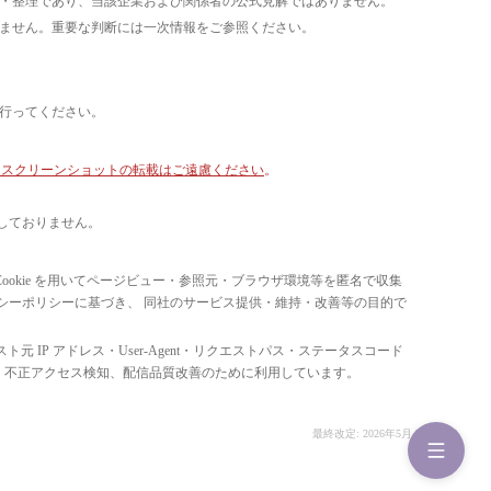
析・整理であり、当該企業および関係者の公式見解ではありません。
いません。重要な判断には一次情報をご参照ください。
て行ってください。
像・スクリーンショットの転載はご遠慮ください
。
しておりません。
ています。 Cookie を用いてページビュー・参照元・ブラウザ環境等を匿名で収集
ライバシーポリシーに基づき、 同社のサービス提供・維持・改善等の目的で
スト元 IP アドレス・User-Agent・リクエストパス・ステータスコード
の比率把握、 不正アクセス検知、配信品質改善のために利用しています。
最終改定: 2026年5月