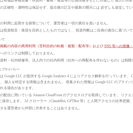
は有価証券報告書・IR資料・書籍・報道等の公開情報をもとに作成した 個人の分
の正確性・適時性は保証せず、提出後の訂正や最新の開示には 必ずしも追従して
の利用に起因する損害について、運営者は一切の責任を負いません。
は投資助言・推奨を目的としたものではなく、 投資判断はご自身の責任に基づい
いて
ト掲載の内容の商用利用（営利目的の転載・複製・配布等）および
SNS 等への画
へのリンクは制限しておりません。
議資料・社内研修等、法人内での社内利用（社外への再配布を伴わないもの）は制限
とプライバシー
 Google LLC が提供する Google Analytics 4 によりアクセス解析を行っ
、 個人を特定する情報は含まれません。 収集された情報は Google LLC のプ
れる場合があります。
配信に用いている Amazon CloudFront のアクセスログを取得しています。 リクエ
3 に保存します。 AI クローラー（ClaudeBot, GPTBot 等）と人間アクセス
タを運営者から外部に共有することはありません。