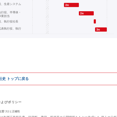
役、生産システム
2
年
執行役、半導体・
2
年
事業担当
役、執行役社長
代表執行役、執行
3
年
e社史 トップに戻る
およびポリシー
位置づけと正確性