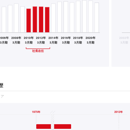
歴
リア
1975
年
╱╱
2012
年