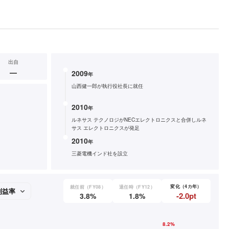
出自
—
2009
年
山西健一郎が執行役社長に就任
2010
年
ルネサス テクノロジがNECエレクトロニクスと合併しルネ
サス エレクトロニクスが発足
2010
年
三菱電機インド社を設立
変化（4カ年）
就任前（FY08）
退任時（FY12）
-2.0pt
3.8%
1.8%