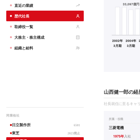
直近の業績
歴代社長
取締役一覧
大株主・株主構成
組織と給料
山西健一郎の経
社長就任に至るキャ
同業他社
所属・役職
日立製作所
6501
三菱電機
東芝
2023廃止
入社
1975
年