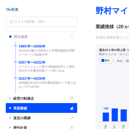
野村マイ
The社史
業績推移（20ヵ
歴史概要
有価証券報告書など
1969
年〜
2006
年
過去20ヵ年の売上高（2
GE合弁の輸入代理店から半導体超純水専業
野村マイクロ・サイエ
メーカーへの転換38年
連結
単位：
億
2007
年〜
2022
年
リーマンショック後の3期連続赤字と八巻氏
在任中の半導体投資ピーク取り込み
2023
年〜
2026
年
内田誠氏在任中のAI半導体投資ピーク取り込
みとTTT-26中計
経営の転換点
長期業績
直近の業績
歴代社長