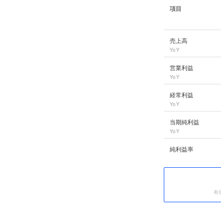
項目
野村マイクロ・サイ
売上高
YoY
営業利益
YoY
経常利益
YoY
当期純利益
YoY
純利益率
有