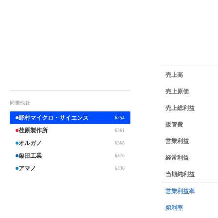
業績データ一覧
売上高
売上原価
同業他社
売上総利益
野村マイクロ・サイエンス
6254
販管費
荏原製作所
6361
営業利益
オルガノ
6368
栗田工業
6370
経常利益
アマノ
6436
当期純利益
営業利益率
粗利率