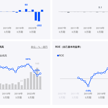
残高
単位：
%・億円
ROE（自己資本利益率）
金残高
ROE