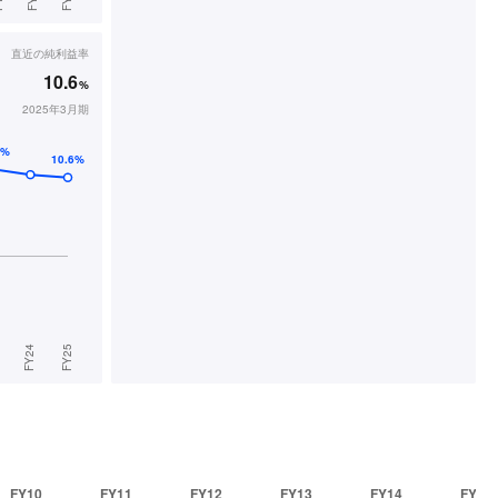
直近の
純利益率
10.6
%
2025年3月期
FY10
FY11
FY12
FY13
FY14
FY15