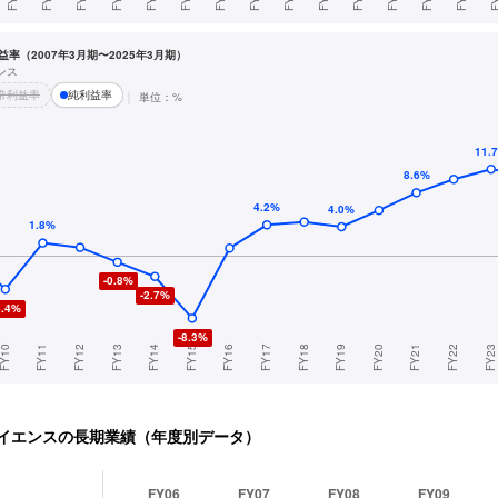
率（2007年3月期〜2025年3月期）
ンス
常利益率
純利益率
単位：%
イエンス
の長期業績（年度別データ）
FY06
FY07
FY08
FY09