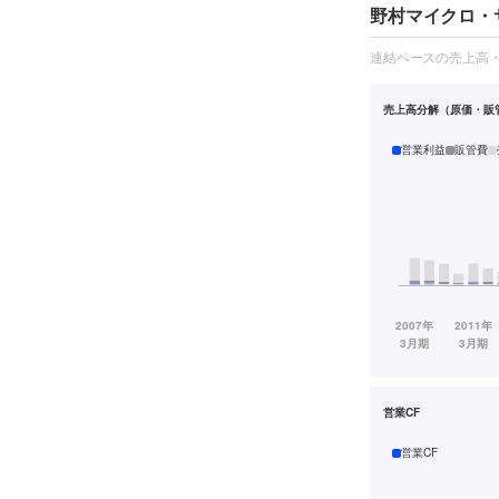
野村マイクロ・サ
連結ベースの売上高
売上高分解（原価・販
営業利益
販管費
営業CF
営業CF