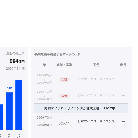
直近の
売上高
長期業績を構成するデータの出所
964
億円
年
連単・基準
商号
出所
2025年3月期
1969年3月
↓
野村マイクロ・サイエンス
—
欠落
2003年3月
2004年3月
↓
野村マイクロ・サイエンス
—
欠落
2005年3月
野村マイクロ・サイエンス
が株式上場
（
2007
年）
2006年3月
連結
↓
野村マイクロ・サイエンス
—
JGAAP
2025年3月