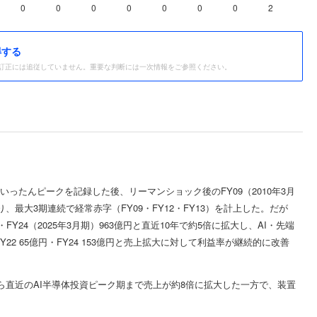
0
0
0
0
0
0
0
2
1
得する
訂正には追従していません。重要な判断には一次情報をご参照ください。
上場期にいったんピークを記録した後、リーマンショック後のFY09（2010年3月
に入り、最大3期連続で経常赤字（FY09・FY12・FY13）を計上した。だが
5億円・FY24（2025年3月期）963億円と直近10年で約5倍に拡大し、AI・先端
2 65億円・FY24 153億円と売上拡大に対して利益率が継続的に改善
直近のAI半導体投資ピーク期まで売上が約8倍に拡大した一方で、装置