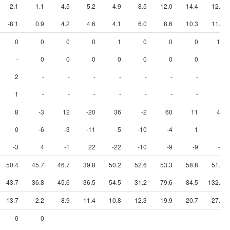
-2.1
1.1
4.5
5.2
4.9
8.5
12.0
14.4
12.9
-8.1
0.9
4.2
4.6
4.1
6.0
8.6
10.3
11.7
0
0
0
0
1
0
0
0
10
-
0
0
0
0
0
0
0
0
2
-
-
-
-
-
-
-
-
1
-
-
-
-
-
-
-
-
8
-3
12
-20
36
-2
60
11
47
0
-6
-3
-11
5
-10
-4
1
1
-3
4
-1
22
-22
-10
-9
-9
-0
50.4
45.7
46.7
39.8
50.2
52.6
53.3
58.8
51.1
43.7
36.8
45.6
36.5
54.5
31.2
79.6
84.5
132.2
-13.7
2.2
8.9
11.4
10.8
12.3
19.9
20.7
27.1
0
0
-
-
-
-
-
-
-