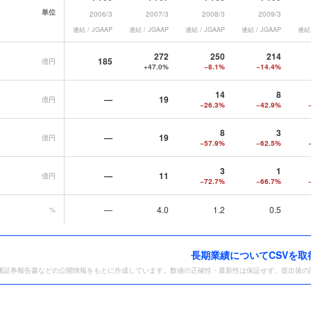
単位
2006/3
2007/3
2008/3
2009/3
連結 / JGAAP
連結 / JGAAP
連結 / JGAAP
連結 / JGAAP
連結 
エンス
の長期業績データ一覧
272
250
214
185
億円
+47.0%
−8.1%
−14.4%
14
8
—
19
億円
−26.3%
−42.9%
8
3
—
19
億円
−57.9%
−62.5%
3
1
—
11
億円
−72.7%
−66.7%
—
4.0
1.2
0.5
%
長期業績についてCSVを取
価証券報告書などの公開情報をもとに作成しています。数値の正確性・最新性は保証せず、提出後の