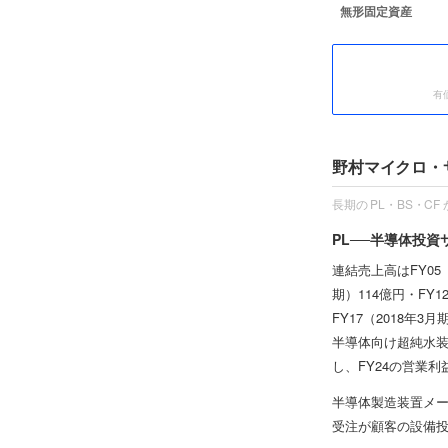
無形固定資産
有
野村マイクロ・
長期の PL・BS・C
PL──半導体投
連結売上高はFY05
期）114億円・FY
FY17（2018年3
半導体向け超純水装置
し、FY24の営業利
半導体製造装置メー
受注が顧客の設備