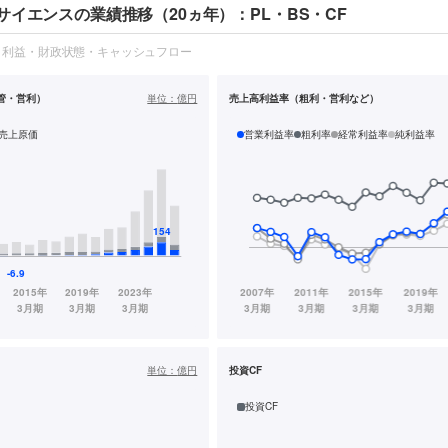
イエンスの業績推移（20ヵ年）：PL・BS・CF
・利益・財政状態・キャッシュフロー
管・営利）
単位：
億円
売上高利益率（粗利・営利など）
売上原価
営業利益率
粗利率
経常利益率
純利益率
単位：
億円
投資CF
投資CF