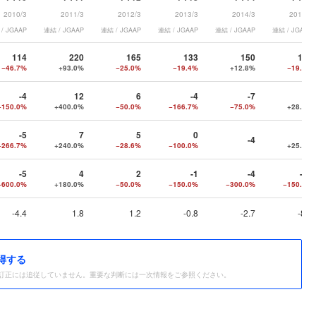
2010/3
2011/3
2012/3
2013/3
2014/3
2015/3
/ JGAAP
連結 / JGAAP
連結 / JGAAP
連結 / JGAAP
連結 / JGAAP
連結 / JGAAP
114
220
165
133
150
121
−46.7%
+93.0%
−25.0%
−19.4%
+12.8%
−19.3%
-4
12
6
-4
-7
-5
−150.0%
+400.0%
−50.0%
−166.7%
−75.0%
+28.6%
-5
7
5
0
-3
-4
−266.7%
+240.0%
−28.6%
−100.0%
+25.0%
-5
4
2
-1
-4
-10
−600.0%
+180.0%
−50.0%
−150.0%
−300.0%
−150.0%
-4.4
1.8
1.2
-0.8
-2.7
-8.3
得する
訂正には追従していません。重要な判断には一次情報をご参照ください。