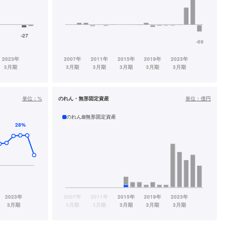
単位：
%
のれん・無形固定資産
単位：
億円
のれん
無形固定資産