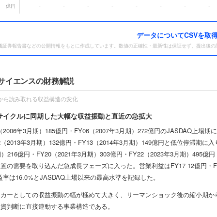
-
-
-
-
-
-
-
-
億円
データ
についてCSVを取
価証券報告書などの公開情報をもとに作成しています。数値の正確性・最新性は保証せず、提出後の
サイエンスの財務解説
F から読み取れる収益構造の変化
資サイクルに同期した大幅な収益振動と直近の急拡大
（2006年3月期）185億円・FY06（2007年3月期）272億円のJASDAQ
12（2013年3月期）132億円・FY13（2014年3月期）149億円と低位停滞期
月期）216億円・FY20（2021年3月期）303億円・FY22（2023年3月期）49
の需要を取り込んだ急成長フェーズに入った。営業利益はFY17 12億円・FY2
益率は16.0%とJASDAQ上場以来の最高水準を記録した。
カーとしての収益振動の幅が極めて大きく、リーマンショック後の縮小期から
投資判断に直接連動する事業構造である。