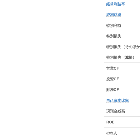
経常利益率
純利益率
特別利益
特別損失
特別損失（そのほか
特別損失（減損）
営業CF
投資CF
財務CF
自己資本比率
現預金残高
ROE
のれん