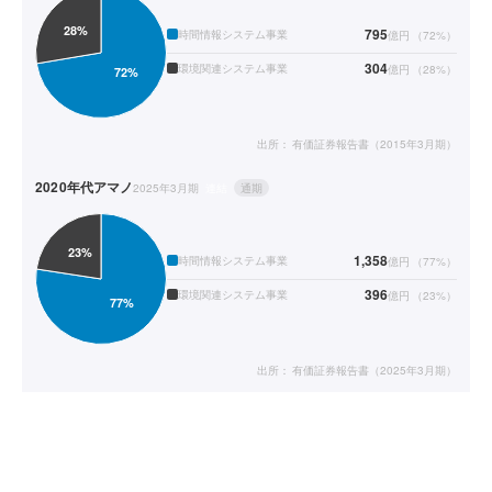
795
時間情報システム事業
億円
（
72
%）
304
環境関連システム事業
億円
（
28
%）
出所：
有価証券報告書（2015年3月期）
2020年代
アマノ
2025年3月期
連結
通期
1,358
時間情報システム事業
億円
（
77
%）
396
環境関連システム事業
億円
（
23
%）
出所：
有価証券報告書（2025年3月期）