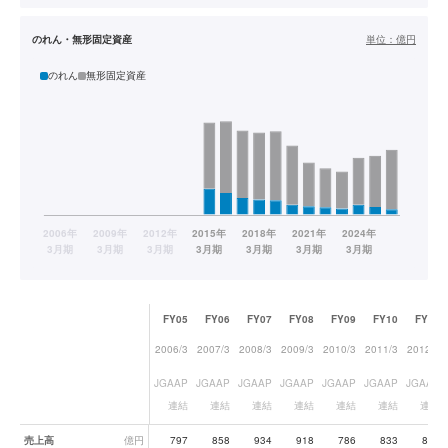
のれん・無形固定資産
単位：
億円
のれん
無形固定資産
FY05
FY06
FY07
FY08
FY09
FY10
FY11
2006/3
2007/3
2008/3
2009/3
2010/3
2011/3
2012/3
JGAAP
JGAAP
JGAAP
JGAAP
JGAAP
JGAAP
JGAAP
連結
連結
連結
連結
連結
連結
連結
業績データ一覧
売上高
億円
797
858
934
918
786
833
881