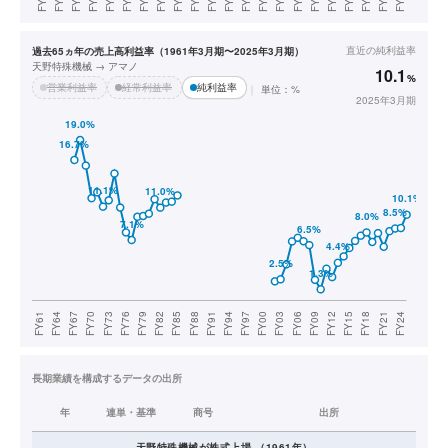
直近の
純利益率
過去65ヵ年の売上高利益率（1961年3月期〜2025年3月期）
天野特殊機械 → アマノ
10.1
%
営業利益率
経常利益率
純利益率
単位：%
2025年3月期
長期業績を構成するデータの出所
年
連単・基準
商号
出所
天野特殊機械
が株式上場
（
1961
年）