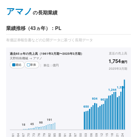
アマノ
の長期業績
業績推移（43ヵ年）：PL
有価証券報告書などの公開データに基づく長期データ
直近の
売上高
過去65ヵ年の売上高（1961年3月期〜2025年3月期）
天野特殊機械 → アマノ
1,754
億円
連結
単体
単位：
億円
2025年3月期