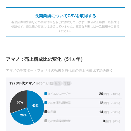
長期業績についてCSVを取得する
有価証券報告書などの公開情報をもとに作成しています。数値の正確性・最新性は
保証せず、提出後の訂正には追従していません。重要な判断には一次情報をご参照
ください。
アマノ：売上構成比の変化（51ヵ年）
アマノの事業ポートフォリオの転換を時代別の売上構成比で読み解く
1970年代
アマノ
1975年3月期
単体
半期
20
タイムレコーダー
億円
（
43
%）
12
その他事務用機器
億円
（
26
%）
14
集塵機
億円
（
30
%）
0
その他産業用機械
億円
（
0
%）