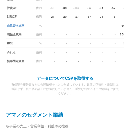
投資CF
億円
-43
-88
-204
-25
-24
-57
-15
財務CF
億円
-21
-20
-27
-57
-24
-6
-31
自己資本比率
%
-
-
-
-
-
-
69.8
現預金残高
億円
-
-
-
-
-
-
259.2
ROE
%
-
-
-
-
-
-
3.3
のれん
億円
-
-
-
-
-
-
-
無形固定資産
億円
-
-
-
-
-
-
-
データ
についてCSVを取得する
有価証券報告書などの公開情報をもとに作成しています。数値の正確性・最新性は
保証せず、提出後の訂正には追従していません。重要な判断には一次情報をご参照
ください。
アマノのセグメント業績
各事業の売上・営業利益・利益率の推移