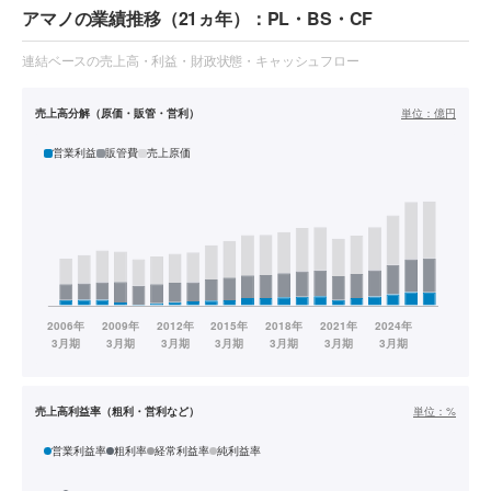
アマノの業績推移（21ヵ年）：PL・BS・CF
連結ベースの売上高・利益・財政状態・キャッシュフロー
売上高分解（原価・販管・営利）
単位：
億円
営業利益
販管費
売上原価
売上高利益率（粗利・営利など）
単位：
%
営業利益率
粗利率
経常利益率
純利益率