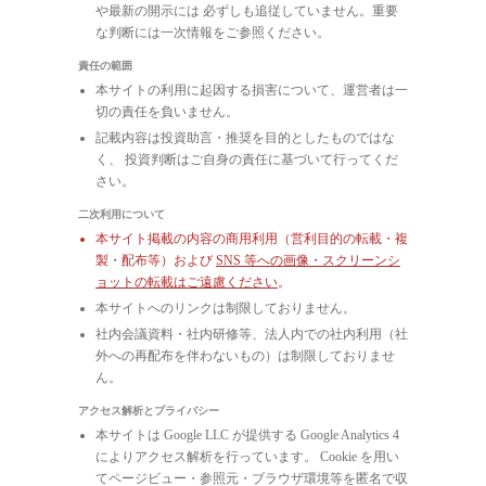
や最新の開示には 必ずしも追従していません。重要
な判断には一次情報をご参照ください。
責任の範囲
本サイトの利用に起因する損害について、運営者は一
切の責任を負いません。
記載内容は投資助言・推奨を目的としたものではな
く、 投資判断はご自身の責任に基づいて行ってくだ
さい。
二次利用について
本サイト掲載の内容の商用利用（営利目的の転載・複
製・配布等）および
SNS 等への画像・スクリーンシ
ョットの転載はご遠慮ください
。
本サイトへのリンクは制限しておりません。
社内会議資料・社内研修等、法人内での社内利用（社
外への再配布を伴わないもの）は制限しておりませ
ん。
アクセス解析とプライバシー
本サイトは Google LLC が提供する Google Analytics 4
によりアクセス解析を行っています。 Cookie を用い
てページビュー・参照元・ブラウザ環境等を匿名で収