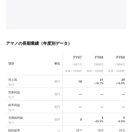
アマノ
の長期業績（年度別データ）
FY67
FY68
FY69
項目
単位
1967/3
1968/3
1969/3
単体 / JGAAP
単体 / JGAAP
単体 / JGAAP
単
アマノ
の長期業績データ一覧
売上高
21
25
億円
18
+16.7%
+19.0%
YoY
営業利益
億円
—
—
—
YoY
経常利益
億円
—
—
—
YoY
当期純利益
4
4
億円
3
+33.3%
+0.0%
YoY
純利益率
%
16.7
19.0
16.0