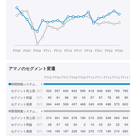
アマノのセグメント変遷
FY05
FY06
FY07
FY08
FY09
FY10
FY11
FY12
FY13
FY14
FY1
時間情報システム事業
▾
セグメント売上高
億円
523
557
630
642
595
618
646
655
759
795
85
セグメント利益
億円
90
91
86
50
43
57
67
78
95
90
12
セグメント資産
億円
364
440
506
437
468
345
439
498
573
602
64
環境関連システム事業
▾
セグメント売上高
億円
274
301
304
276
190
215
235
248
263
304
34
セグメント利益
億円
28
37
42
32
2
15
23
23
22
34
4
セグメント資産
億円
145
165
187
228
163
275
175
195
210
260
27