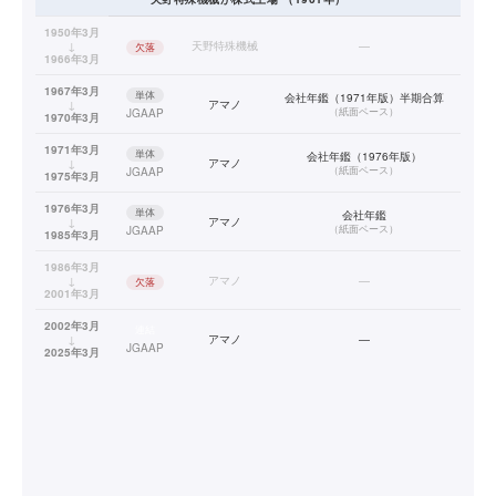
1950年3月
↓
天野特殊機械
—
欠落
1966年3月
1967年3月
単体
会社年鑑（1971年版）半期合算
↓
アマノ
（
紙面ベース
）
JGAAP
1970年3月
1971年3月
単体
会社年鑑（1976年版）
↓
アマノ
（
紙面ベース
）
JGAAP
1975年3月
1976年3月
単体
会社年鑑
↓
アマノ
（
紙面ベース
）
JGAAP
1985年3月
1986年3月
↓
アマノ
—
欠落
2001年3月
2002年3月
連結
↓
アマノ
—
JGAAP
2025年3月