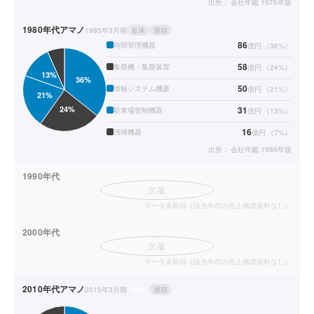
出所：
会社年鑑 1976年版
1980年代
アマノ
1985年3月期
単体
通期
86
時間管理機器
億円
（
36
%）
58
集塵機・集塵装置
億円
（
24
%）
50
情報システム機器
億円
（
21
%）
31
駐車場管制機器
億円
（
13
%）
16
清掃機器
億円
（
7
%）
出所：
会社年鑑 1986年版
1990年代
欠落
データ未取得（該当年代の売上構成資料なし）
2000年代
欠落
データ未取得（該当年代の売上構成資料なし）
2010年代
アマノ
2015年3月期
連結
通期