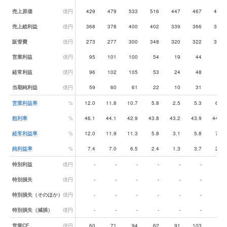
売上原価
億円
429
479
533
516
447
467
493
売上総利益
億円
368
378
400
402
339
366
388
販管費
億円
273
277
300
348
320
322
329
営業利益
億円
95
101
100
54
19
44
59
経常利益
億円
96
102
105
53
24
48
63
当期純利益
億円
59
60
61
22
10
31
24
営業利益率
%
12.0
11.8
10.7
5.8
2.5
5.3
6.7
粗利率
%
46.1
44.1
42.9
43.8
43.2
43.9
44.0
経常利益率
%
12.0
11.9
11.3
5.8
3.1
5.8
7.2
純利益率
%
7.4
7.0
6.5
2.4
1.3
3.7
2.7
特別利益
億円
-
-
-
-
-
-
-
特別損失
億円
-
-
-
-
-
-
-
特別損失（そのほか）
億円
-
-
-
-
-
-
-
特別損失（減損）
億円
-
-
-
-
-
-
-
営業CF
億円
60
71
94
62
91
103
60