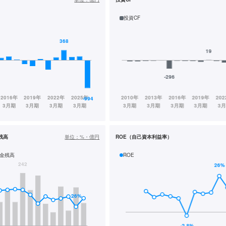
投資CF
残高
単位：
%・億円
ROE（自己資本利益率）
金残高
ROE