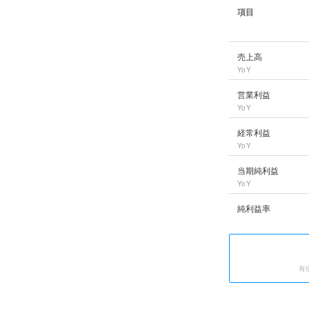
項目
AREホールディング
売上高
YoY
営業利益
YoY
経常利益
YoY
当期純利益
YoY
純利益率
有