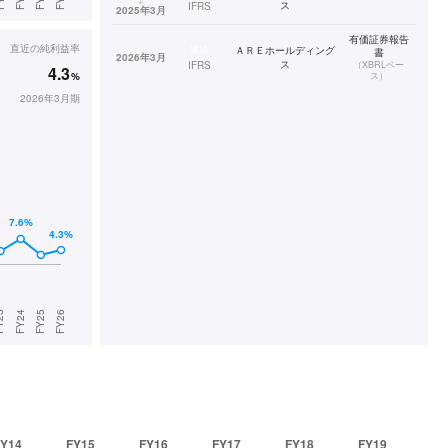
ス
IFRS
2025年3月
有価証券報告
直近の
純利益率
連結
ＡＲＥホールディング
書
2026年3月
ス
IFRS
（
XBRLベー
4.3
%
ス
）
2026年3月期
FY14
FY15
FY16
FY17
FY18
FY19
FY