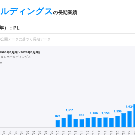
ールディングス
の長期業績
年）：PL
の公開データに基づく長期データ
996年3月期〜2026年3月期）
ＡＲＥホールディングス
円