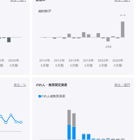
財務CF
単位：
%
のれん・無形固定資産
単位：
億円
のれん
無形資産