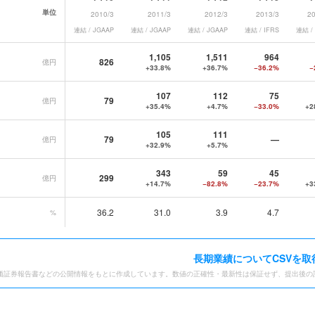
単位
2010/3
2011/3
2012/3
2013/3
20
連結 / JGAAP
連結 / JGAAP
連結 / JGAAP
連結 / IFRS
連結 /
ス
の長期業績データ一覧
1,105
1,511
964
826
億円
+33.8%
+36.7%
−36.2%
−
107
112
75
79
億円
+35.4%
+4.7%
−33.0%
+2
105
111
79
—
億円
+32.9%
+5.7%
343
59
45
299
億円
+14.7%
−82.8%
−23.7%
+3
36.2
31.0
3.9
4.7
%
長期業績についてCSVを取
価証券報告書などの公開情報をもとに作成しています。数値の正確性・最新性は保証せず、提出後の