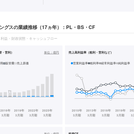
ングスの業績推移（17ヵ年）：PL・BS・CF
・利益・財政状態・キャッシュフロー
管・営利）
単位：
億円
売上高利益率（粗利・営利など）
用
販管費
売上原価
営業利益率
粗利率
経常利益率
純利益率
単位：
億円
投資CF