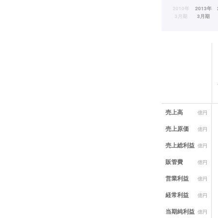
業績データ一覧
売上高
億円
売上原価
億円
売上総利益
億円
販管費
億円
営業利益
億円
経常利益
億円
当期純利益
億円