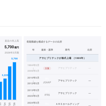
直近の
売上高
長期業績を構成するデータの出所
5,700
億円
年
連単・基準
商号
出所
2026年3月期
アサヒプリテック
が株式上場
（
1996
年）
1964年3月
↓
アサヒプリテック
—
欠落
2009年3月
2010年3月
連結
↓
アサヒプリテック
—
JGAAP
2012年3月
2013年3月
連結
↓
アサヒプリテック
—
IFRS
2023年3月
2024年3月
連結
ＡＲＥホールディング
↓
—