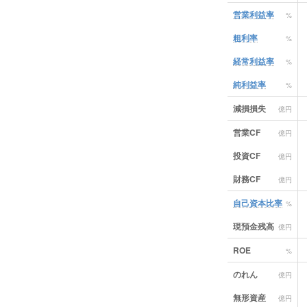
営業利益率
%
粗利率
%
経常利益率
%
純利益率
%
減損損失
億円
営業CF
億円
投資CF
億円
財務CF
億円
自己資本比率
%
現預金残高
億円
ROE
%
のれん
億円
無形資産
億円