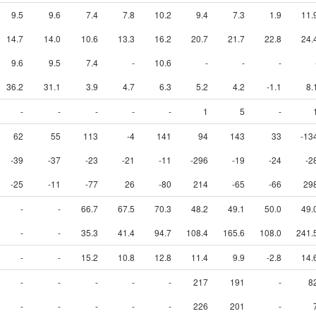
9.5
9.6
7.4
7.8
10.2
9.4
7.3
1.9
11.
14.7
14.0
10.6
13.3
16.2
20.7
21.7
22.8
24.
9.6
9.5
7.4
-
10.6
-
-
-
36.2
31.1
3.9
4.7
6.3
5.2
4.2
-1.1
8.
-
-
-
-
-
1
5
-
62
55
113
-4
141
94
143
33
-13
-39
-37
-23
-21
-11
-296
-19
-24
-2
-25
-11
-77
26
-80
214
-65
-66
29
-
-
66.7
67.5
70.3
48.2
49.1
50.0
49.
-
-
35.3
41.4
94.7
108.4
165.6
108.0
241.
-
-
15.2
10.8
12.8
11.4
9.9
-2.8
14.
-
-
-
-
-
217
191
-
8
-
-
-
-
-
226
201
-