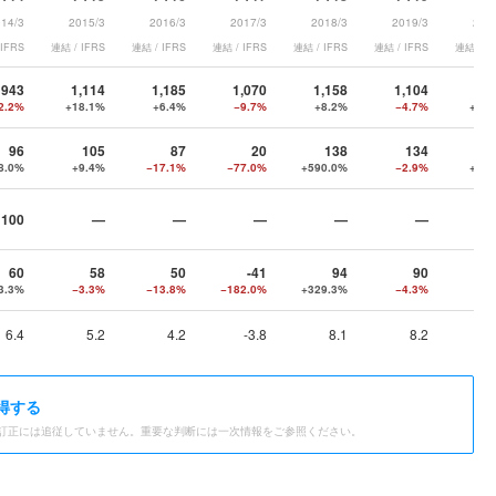
14/3
2015/3
2016/3
2017/3
2018/3
2019/3
202
 IFRS
連結 / IFRS
連結 / IFRS
連結 / IFRS
連結 / IFRS
連結 / IFRS
連結 / I
943
1,114
1,185
1,070
1,158
1,104
1,3
2.2%
+18.1%
+6.4%
−9.7%
+8.2%
−4.7%
+22.
96
105
87
20
138
134
1
8.0%
+9.4%
−17.1%
−77.0%
+590.0%
−2.9%
+34.
100
—
—
—
—
—
60
58
50
-41
94
90
3.3%
−3.3%
−13.8%
−182.0%
+329.3%
−4.3%
+8.
6.4
5.2
4.2
-3.8
8.1
8.2
得する
訂正には追従していません。重要な判断には一次情報をご参照ください。