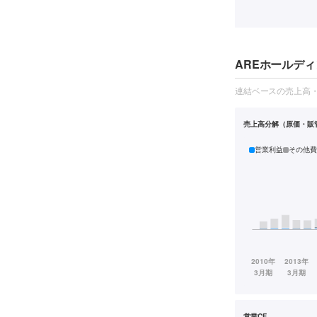
AREホールディ
連結ベースの売上高
売上高分解（原価・販
営業利益
その他費
営業CF