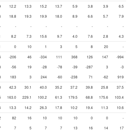
9
12.2
13.3
15.2
13.7
5.9
3.8
3.9
6.5
4
18.8
19.3
19.9
18.0
8.9
6.6
5.7
7.9
-
-
-
-
-
-
-
-
-
1
8.2
7.3
15.6
9.7
4.0
7.6
2.8
4.3
1
0
10
1
3
5
8
20
-
4
-206
46
-334
111
368
126
147
-994
8
-56
19
-28
-78
-39
-287
3
-3
8
183
3
244
-60
-238
71
-62
919
0
42.3
30.1
40.0
35.2
37.2
39.8
25.8
37.5
5
163.0
229.1
100.2
61.3
179.5
68.8
175.6
103.4
6
13.3
14.2
26.3
17.8
10.2
19.4
11.3
10.6
2
82
16
10
10
10
0
0
-
7
7
5
7
7
13
16
14
17