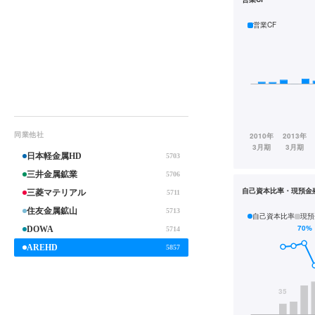
営業CF
同業他社
日本軽金属HD
5703
三井金属鉱業
5706
自己資本比率・現預金
三菱マテリアル
5711
住友金属鉱山
5713
自己資本比率
現預
DOWA
5714
AREHD
5857