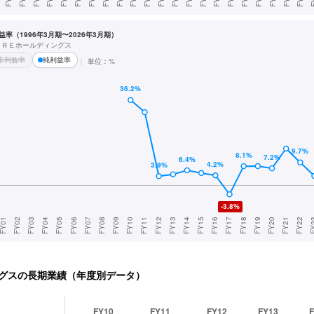
率（1996年3月期〜2026年3月期）
ＡＲＥホールディングス
常利益率
純利益率
単位：%
グス
の長期業績（年度別データ）
FY10
FY11
FY12
FY13