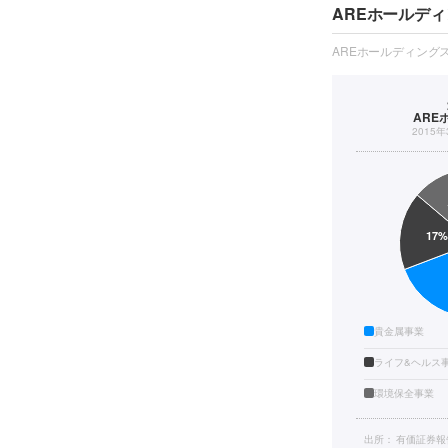
AREホールデ
AREホールディング
ARE
2015
貴金属事業
ライフ&ヘルス
環境保全事業
出所：
有価証券報