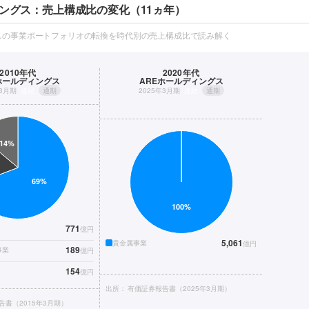
ィングス：売上構成比の変化（11ヵ年）
スの事業ポートフォリオの転換を時代別の売上構成比で読み解く
2010年代
2020年代
ホールディングス
AREホールディングス
年3月期
連結
通期
2025年3月期
連結
通期
771
億円
5,061
貴金属事業
億円
189
事業
億円
154
億円
出所：
有価証券報告書（2025年3月期）
告書（2015年3月期）