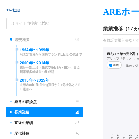
AREホ
The社史
業績推移（17ヵ
歴史概要
有価証券報告書など
1964
年〜
1999
年
過去31ヵ年の売上高（1
写真定着液から国際ブランドL.M.E.公認まで
アサヒプリテック → 
2000
年〜
2014
年
連結
単位：
億
東証一部上場・株式交換M&A・HD化─貴金
属事業多軸経営の組成期
2015
年〜
2025
年
北米Asahi Refining買収から3分社化とＡＲ
Ｅ刷新へ
経営の転換点
長期業績
直近の業績
歴代社長