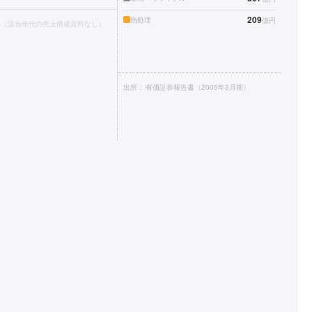
209
熱処理
億円
得（該当年代の売上構成資料なし）
出所：
有価証券報告書（2005年3月期）