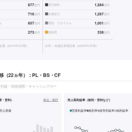
877
1,584
電子材料
億円
億円
716
1,287
金属加工
億円
億円
657
1,001
ル
環境・リサイクル
億円
億円
273
338
熱処理
億円
億円
告書（2015年3月期）
出所：
有価証券報告書（2025年3月期）
移（22ヵ年）：PL・BS・CF
・利益・財政状態・キャッシュフロー
管・営利）
単位：
億円
売上高利益率（粗利・営利など）
売上原価
営業利益率
粗利率
経常利益率
純利益率