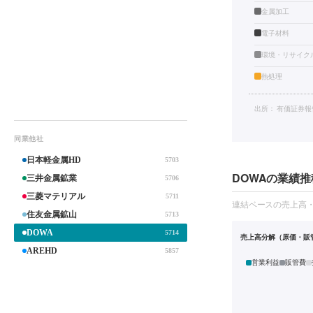
金属加工
電子材料
環境・リサイク
熱処理
出所：
有価証券報
同業他社
日本軽金属HD
5703
DOWAの業績推
三井金属鉱業
5706
三菱マテリアル
5711
連結ベースの売上高
住友金属鉱山
5713
DOWA
5714
売上高分解（原価・販
AREHD
5857
営業利益
販管費