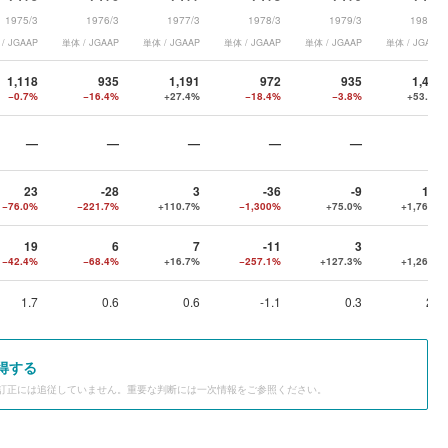
1975/3
1976/3
1977/3
1978/3
1979/3
1980/3
/ JGAAP
単体 / JGAAP
単体 / JGAAP
単体 / JGAAP
単体 / JGAAP
単体 / JGAAP
1,118
935
1,191
972
935
1,434
−0.7%
−16.4%
+27.4%
−18.4%
−3.8%
+53.4%
—
—
—
—
—
—
23
-28
3
-36
-9
150
−76.0%
−221.7%
+110.7%
−1,300%
+75.0%
+1,767%
19
6
7
-11
3
41
−42.4%
−68.4%
+16.7%
−257.1%
+127.3%
+1,267%
1.7
0.6
0.6
-1.1
0.3
2.9
得する
訂正には追従していません。重要な判断には一次情報をご参照ください。