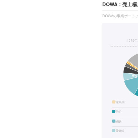
DOWA：売上構
DOWAの事業ポート
1975
電気銅
亜鉛
硫酸
電気銀