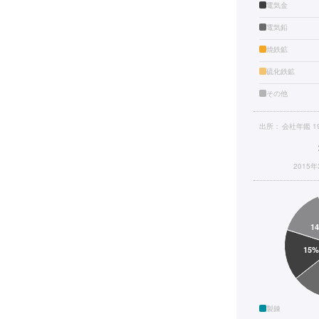
電気金
電気鉛
焼鉄鉱
硫化鉄鉱
その他
出所：
会社年鑑 1
2015
製錬