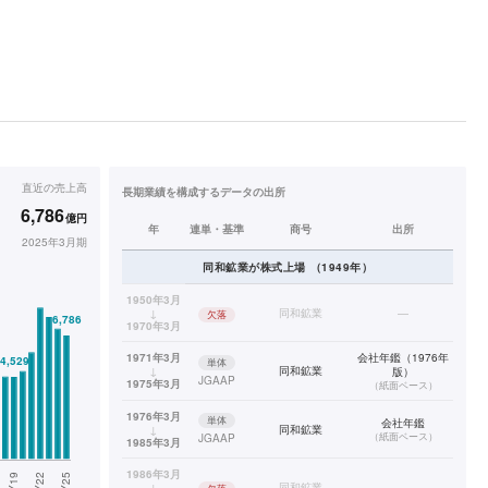
直近の
売上高
長期業績を構成するデータの出所
6,786
億円
年
連単・基準
商号
出所
2025年3月期
同和鉱業
が株式上場
（
1949
年）
1950年3月
↓
同和鉱業
—
欠落
1970年3月
1971年3月
会社年鑑（1976年
単体
↓
同和鉱業
版）
JGAAP
1975年3月
（
紙面ベース
）
1976年3月
単体
会社年鑑
↓
同和鉱業
（
紙面ベース
）
JGAAP
1985年3月
1986年3月
↓
同和鉱業
—