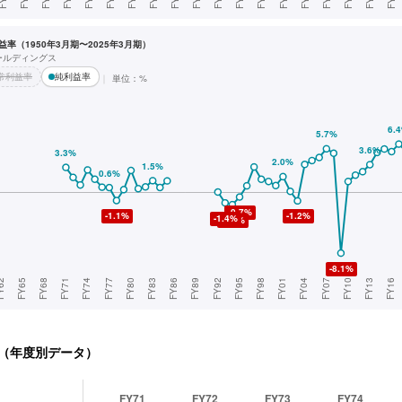
率（1950年3月期〜2025年3月期）
ホールディングス
常利益率
純利益率
単位：%
（年度別データ）
FY71
FY72
FY73
FY74