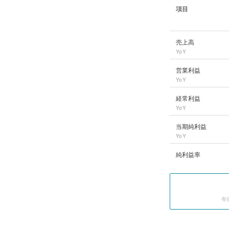
項目
DOWA
の長期業績デ
売上高
YoY
営業利益
YoY
経常利益
YoY
当期純利益
YoY
純利益率
有