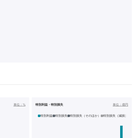
単位：
%
特別利益・特別損失
単位：
億円
特別利益
特別損失
特別損失（そのほか）
特別損失（減損）