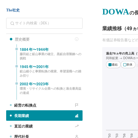
DOWA
The社史
の
業績推移（49ヵ
歴史概要
有価証券報告書など
1884
年〜
1944
年
過去76ヵ年の売上高（1
藤田組と鉱山事業の確立、黒鉱自溶製錬への
同和鉱業 → DOWA
挑戦
連結
単体
1945
年〜
2001
年
鉱山縮小と事業転換の模索、希望退職への踏
み切り
2002
年〜
2023
年
環境・リサイクル企業への転換と過去最高益
の達成
経営の転換点
長期業績
直近の業績
歴代社長