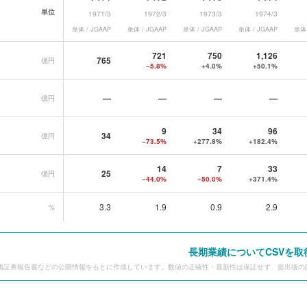
単位
1971/3
1972/3
1973/3
1974/3
単体 / JGAAP
単体 / JGAAP
単体 / JGAAP
単体 / JGAAP
単体 
ータ一覧
721
750
1,126
765
億円
−5.8%
+4.0%
+50.1%
—
—
—
—
億円
9
34
96
34
億円
−73.5%
+277.8%
+182.4%
14
7
33
25
億円
−44.0%
−50.0%
+371.4%
3.3
1.9
0.9
2.9
%
長期業績についてCSVを取
価証券報告書などの公開情報をもとに作成しています。数値の正確性・最新性は保証せず、提出後の