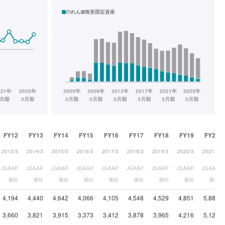
のれん
無形固定資産
FY12
FY13
FY14
FY15
FY16
FY17
FY18
FY19
FY20
2013/3
2014/3
2015/3
2016/3
2017/3
2018/3
2019/3
2020/3
2021/3
JGAAP
JGAAP
JGAAP
JGAAP
JGAAP
JGAAP
JGAAP
JGAAP
JGAAP
連結
連結
連結
連結
連結
連結
連結
連結
連結
4,194
4,440
4,642
4,066
4,105
4,548
4,529
4,851
5,880
3,660
3,821
3,915
3,373
3,412
3,878
3,965
4,216
5,122