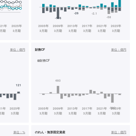
単位：
億円
財務CF
単位：
億円
財務CF
単位：
%
のれん・無形固定資産
単位：
億円