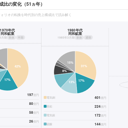
成比の変化（51ヵ年）
フォリオの転換を時代別の売上構成比で読み解く
1970年代
1980年代
同和鉱業
同和鉱業
年3月期
単体
半期
1985年3月期
単体
通期
197
億円
401
電気銅
億円
80
億円
224
亜鉛
億円
58
億円
172
電気銀
億円
26
億円
144
硫酸
億円