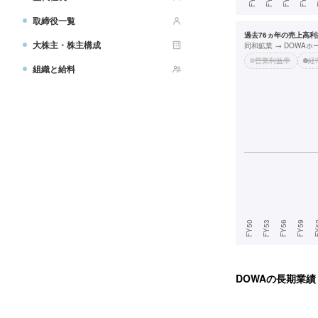
取締役一覧
過去76ヵ年の売上高利益
大株主・株主構成
同和鉱業 → DOWA
営業利益率
経
組織と給料
DOWA
の長期業績