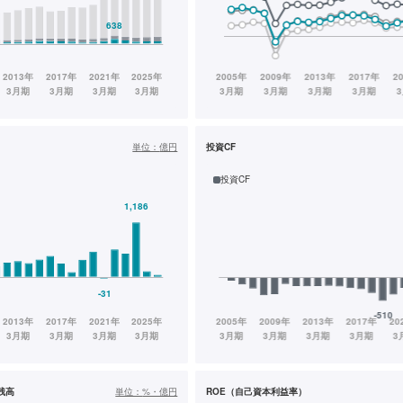
単位：
億円
投資CF
投資CF
残高
単位：
%・億円
ROE（自己資本利益率）