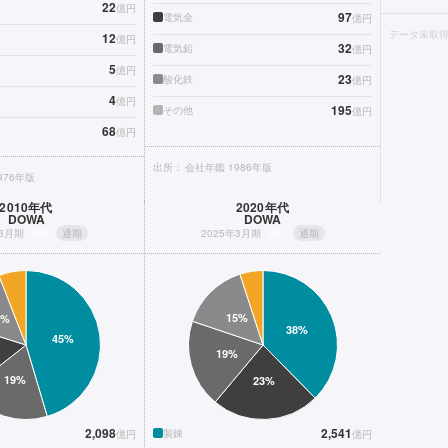
22
億円
97
電気金
億円
データ未取
12
億円
32
電気鉛
億円
5
億円
23
酸化鉄
億円
4
億円
195
その他
億円
68
億円
出所：
会社年鑑 1986年版
976年版
2010年代
2020年代
DOWA
DOWA
年3月期
連結
通期
2025年3月期
連結
通期
2,098
2,541
製錬
億円
億円