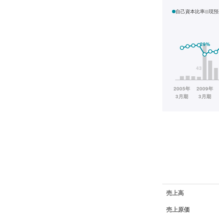
自己資本比率
現預
業績データ一覧
売上高
売上原価