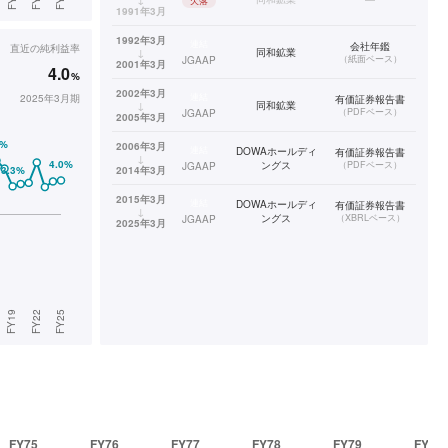
欠落
1991年3月
1992年3月
連結
会社年鑑
直近の
純利益率
↓
同和鉱業
（
紙面ベース
）
JGAAP
2001年3月
4.0
%
2002年3月
連結
2025年3月期
有価証券報告書
↓
同和鉱業
（
PDFベース
）
JGAAP
2005年3月
2006年3月
連結
DOWAホールディ
有価証券報告書
↓
ングス
（
PDFベース
）
JGAAP
2014年3月
2015年3月
連結
DOWAホールディ
有価証券報告書
↓
ングス
（
XBRLベース
）
JGAAP
2025年3月
FY75
FY76
FY77
FY78
FY79
FY80