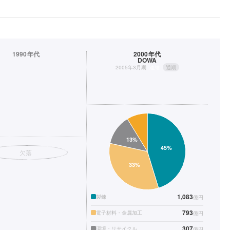
1990年代
2000年代
DOWA
2005年3月期
連結
通期
欠落
1,083
製錬
億円
793
電子材料・金属加工
億円
307
環境・リサイクル
億円