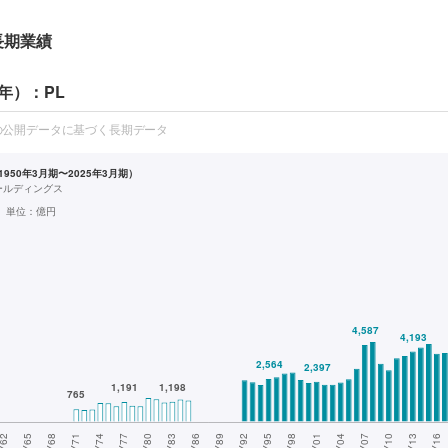
長期業績
年）：PL
の公開データに基づく長期データ
950年3月期〜2025年3月期）
ホールディングス
単位：
億円