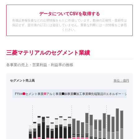
データ
についてCSVを取得する
有価証券報告書などの公開情報をもとに作成しています。数値の正確性・最新性は
保証せず、提出後の訂正には追従していません。重要な判断には一次情報をご参照
ください。
三菱マテリアルのセグメント業績
各事業の売上・営業利益・利益率の推移
セグメント売上高
単位：
億円
セメント事業
アルミ事業
銅事業
加工事業
先端製品
エネルギー・システム
FY04