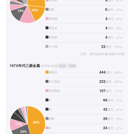
9
電気鉛
億円
（
5
%）
6
硫酸
億円
（
4
%）
4
電気錫
億円
（
2
%）
4
電気金
億円
（
2
%）
4
電気銀
億円
（
2
%）
22
その他
億円
（
13
%）
出所：
株式会社年鑑 昭和37年版
1970年代
三菱金属
1975年3月期
単体
半期
444
銅製品
億円
（
46
%）
222
加工製品
億円
（
23
%）
107
亜鉛製品
億円
（
11
%）
66
金
億円
（
7
%）
42
銀
億円
（
4
%）
26
硫酸
億円
（
3
%）
24
鉛
億円
（
2
%）