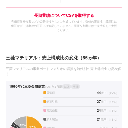
長期業績についてCSVを取得する
有価証券報告書などの公開情報をもとに作成しています。数値の正確性・最新性は
保証せず、提出後の訂正には追従していません。重要な判断には一次情報をご参照
ください。
三菱マテリアル：売上構成比の変化（65ヵ年）
三菱マテリアルの事業ポートフォリオの転換を時代別の売上構成比で読み解
く
1960年代
三菱金属鉱業
1961年3月期
単体
半期
44
電気銅
億円
（
27
%）
27
銅荒引線
億円
（
16
%）
24
電気亜鉛
億円
（
15
%）
21
加工製品
億円
（
13
%）