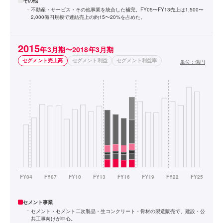
その他
不動産・サービス・その他事業を統合した補完。FY05〜FY13売上は1,500〜
2,000億円規模で連結売上の約15〜20%を占めた。
2015
年3月期〜2018年3月期
セグメント売上高
セグメント利益
セグメント利益率
単位：
億円
セメント事業
セメント・セメント二次製品・生コンクリート・骨材の製造販売で、建設・公
共工事向けが中心。