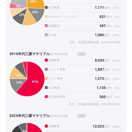
1,171
加工事業
億円
（
12
%）
831
エネルギー・システム
億円
（
8
%）
497
先端製品
億円
（
5
%）
1,990
その他
億円
（
20
%）
出所：
有価証券報告書（2005年3月期）
2010年代
三菱マテリアル
2015年3月期
連結
通期
8,034
金属事業
億円
（
61
%）
1,897
セメント事業
億円
（
14
%）
1,573
アルミ事業
億円
（
12
%）
1,135
加工事業
億円
（
9
%）
560
電子材料事業
億円
（
4
%）
出所：
有価証券報告書（2015年3月期）
2020年代
三菱マテリアル
2025年3月期
連結
通期
12,023
金属事業
億円
（
65
%）