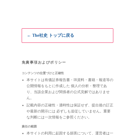
← The社史 トップに戻る
免責事項およびポリシー
コンテンツの位置づけと正確性
本サイトは有価証券報告書・IR資料・書籍・報道等の
公開情報をもとに作成した 個人の分析・整理であ
り、当該企業および関係者の公式見解ではありませ
ん。
記載内容の正確性・適時性は保証せず、提出後の訂正
や最新の開示には 必ずしも追従していません。重要
な判断には一次情報をご参照ください。
責任の範囲
本サイトの利用に起因する損害について、運営者は一