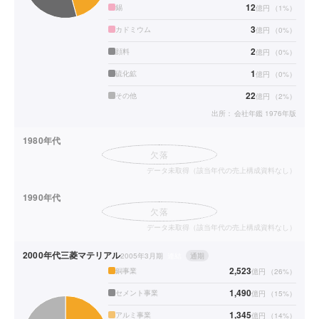
12
錫
億円
（
1
%）
3
カドミウム
億円
（
0
%）
2
顔料
億円
（
0
%）
1
硫化鉱
億円
（
0
%）
22
その他
億円
（
2
%）
出所：
会社年鑑 1976年版
1980年代
欠落
データ未取得（該当年代の売上構成資料なし）
1990年代
欠落
データ未取得（該当年代の売上構成資料なし）
2000年代
三菱マテリアル
2005年3月期
連結
通期
2,523
銅事業
億円
（
26
%）
1,490
セメント事業
億円
（
15
%）
1,345
アルミ事業
億円
（
14
%）