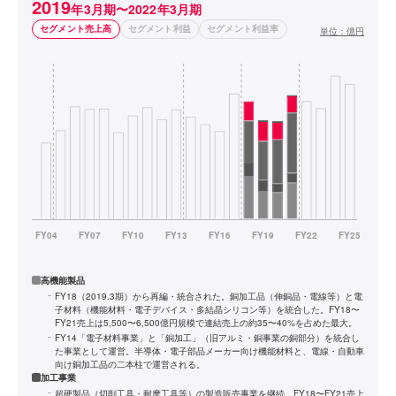
2019
年3月期〜2022年3月期
セグメント売上高
セグメント利益
セグメント利益率
単位：
億円
高機能製品
FY18（2019.3期）から再編・統合された。銅加工品（伸銅品・電線等）と電
子材料（機能材料・電子デバイス・多結晶シリコン等）を統合した。FY18〜
FY21売上は5,500〜6,500億円規模で連結売上の約35〜40%を占めた最大。
FY14「電子材料事業」と「銅加工」（旧アルミ・銅事業の銅部分）を統合し
た事業として運営。半導体・電子部品メーカー向け機能材料と、電線・自動車
向け銅加工品の二本柱で運営される。
加工事業
超硬製品（切削工具・耐摩工具等）の製造販売事業を継続。FY18〜FY21売上