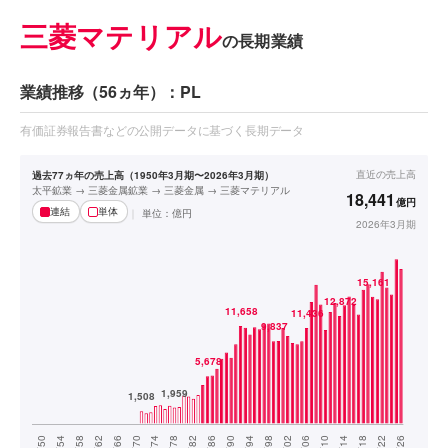
三菱マテリアル
の長期業績
業績推移（56ヵ年）：PL
有価証券報告書などの公開データに基づく長期データ
直近の
売上高
過去77ヵ年の売上高（1950年3月期〜2026年3月期）
太平鉱業 → 三菱金属鉱業 → 三菱金属 → 三菱マテリアル
18,441
億円
連結
単体
単位：
億円
2026年3月期