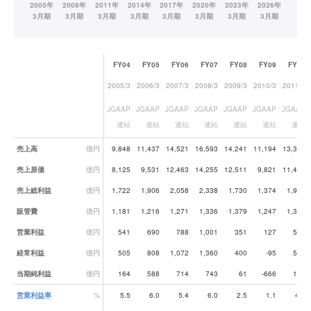
FY04
FY05
FY06
FY07
FY08
FY09
FY10
2005/3
2006/3
2007/3
2008/3
2009/3
2010/3
2011/3
JGAAP
JGAAP
JGAAP
JGAAP
JGAAP
JGAAP
JGAAP
連結
連結
連結
連結
連結
連結
連結
業績データ一覧
売上高
億円
9,848
11,437
14,521
16,593
14,241
11,194
13,340
売上原価
億円
8,125
9,531
12,463
14,255
12,511
9,821
11,411
売上総利益
億円
1,722
1,906
2,058
2,338
1,730
1,374
1,929
販管費
億円
1,181
1,216
1,271
1,336
1,379
1,247
1,356
営業利益
億円
541
690
788
1,001
351
127
573
経常利益
億円
505
808
1,072
1,360
400
-95
564
当期純利益
億円
164
588
714
743
61
-666
143
営業利益率
%
5.5
6.0
5.4
6.0
2.5
1.1
4.3