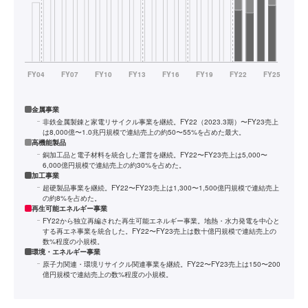
金属事業
非鉄金属製錬と家電リサイクル事業を継続。FY22（2023.3期）〜FY23売上
は8,000億〜1.0兆円規模で連結売上の約50〜55%を占めた最大。
高機能製品
銅加工品と電子材料を統合した運営を継続。FY22〜FY23売上は5,000〜
6,000億円規模で連結売上の約30%を占めた。
加工事業
超硬製品事業を継続。FY22〜FY23売上は1,300〜1,500億円規模で連結売上
の約8%を占めた。
再生可能エネルギー事業
FY22から独立再編された再生可能エネルギー事業。地熱・水力発電を中心と
する再エネ事業を統合した。FY22〜FY23売上は数十億円規模で連結売上の
数%程度の小規模。
環境・エネルギー事業
原子力関連・環境リサイクル関連事業を継続。FY22〜FY23売上は150〜200
億円規模で連結売上の数%程度の小規模。