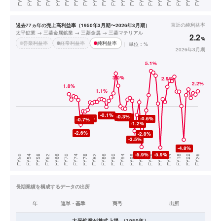
直近の
純利益率
過去77ヵ年の売上高利益率（1950年3月期〜2026年3月期）
太平鉱業 → 三菱金属鉱業 → 三菱金属 → 三菱マテリアル
2.2
%
営業利益率
経常利益率
純利益率
単位：%
2026年3月期
長期業績を構成するデータの出所
年
連単・基準
商号
出所
太平鉱業
が株式上場
（
1950
年）