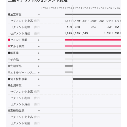
FY01
FY02
FY03
FY04
FY05
FY06
FY07
FY08
FY09
FY10
FY1
加工事業
▾
セグメント売上高
億円
1,171
1,479
1,181
1,390
1,262
944
1,170
1,15
セグメント利益
億円
159
200
224
-52
151
12
セグメント資産
億円
1,249
1,629
1,645
1,531
1,558
1,64
セメント事業
▸
アルミ事業
▸
銅事業
▸
その他
▸
先端製品
▸
エネルギー・システム
▸
電子材料事業
▸
金属事業
▾
セグメント売上高
億円
セグメント利益
億円
セグメント資産
億円
高機能製品
▾
セグメント売上高
億円
セグメント利益
億円