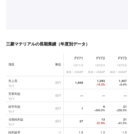
三菱マテリアル
の長期業績（年度別データ）
FY71
FY72
FY73
項目
単位
1971/3
1972/3
1973/3
単体 / JGAAP
単体 / JGAAP
単体 / JGAAP
単
三菱マテリアル
の長期業績データ一覧
売上高
1,293
1,407
億円
1,508
−14.3%
+8.8%
YoY
営業利益
億円
—
—
—
YoY
経常利益
6
21
億円
1
+500.0%
+250.0%
YoY
当期純利益
13
21
億円
27
−51.9%
+61.5%
YoY
純利益率
%
1.8
1.0
1.5