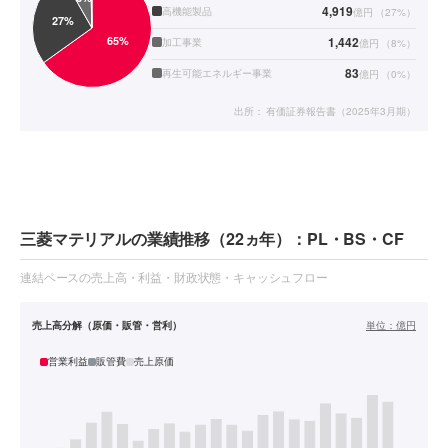
4,919
高機能製品
億円
（
27
%）
1,442
加工事業
億円
（
8
%）
83
再生可能エネルギー事業
億円
（
0
%）
出所：
有価証券報告書（2025年3月期）
三菱マテリアルの業績推移（22ヵ年）：PL・BS・CF
連結ベースの売上高・利益・財政状態・キャッシュフロー
売上高分解（原価・販管・営利）
単位：
億円
営業利益
販管費
売上原価