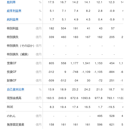
粗利率
%
17.5
16.7
14.2
14.1
12.1
12.3
14.5
経常利益率
%
5.1
7.1
7.4
8.2
2.8
-0.9
4.2
純利益率
%
1.7
5.1
4.9
4.5
0.4
-5.9
1.1
特別利益
億円
182
504
191
41
43
57
67
特別損失
億円
339
460
183
167
162
205
256
特別損失（そのほか）
億円
-
-
-
-
-
-
-
特別損失（減損）
億円
-
-
-
-
-
-
-
営業CF
億円
805
558
1,177
1,541
1,153
454
1,151
投資CF
億円
-312
9
-748
-1,109
-1,105
-884
-603
財務CF
億円
-509
-512
-34
30
-72
251
-122
自己資本比率
%
13.9
18.9
23.2
24.2
21.0
18.7
18.7
現預金残高
億円
163.5
249.9
672.6
1093.6
977.8
763.1
1122.3
ROE
%
8.3
19.4
17.4
16.5
1.7
-19.5
4.1
のれん
億円
-
-
-
-
495
528
446
無形固定資産
億円
158
161
161
161
596
621
533