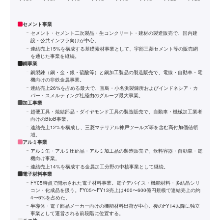
セメント事業
セメント・セメント二次製品・生コンクリート・建材の製造販売で、国内建
設・公共インフラ向けが中心。
連結売上15%を構成する基礎素材事業として、宇部三菱セメント等の販売網
を通じた事業を継続。
銅事業
銅製錬（銅・金・銀・硫酸等）と銅加工製品の製造販売で、電線・自動車・電
機向けの非鉄金属事業。
連結売上26%を占める最大で、直島・小名浜製錬所およびインドネシア・カ
パー・スメルティング社経由のグループ最大事業。
加工事業
超硬工具・焼結部品・ダイヤモンド工具の製造販売で、自動車・機械加工業者
向けのBtoB事業。
連結売上12%を構成し、三菱マテリアル神戸ツールズ等を含む高付加価値領
域。
アルミ事業
アルミ缶・アルミ圧延品・アルミ加工品の製造販売で、飲料容器・自動車・電
機向け事業。
連結売上14%を構成する金属加工分野の中核事業として継続。
電子材料事業
FY05時点で開示された電子材料事業。電子デバイス・機能材料・多結晶シリ
コン・化成品を扱う。FY05〜FY13売上は400〜600億円規模で連結売上の約
4〜6%を占めた。
半導体・電子部品メーカー向けの機能材料出荷が中心。後のFY14以降に独立
事業として運営される前段階に位置する。