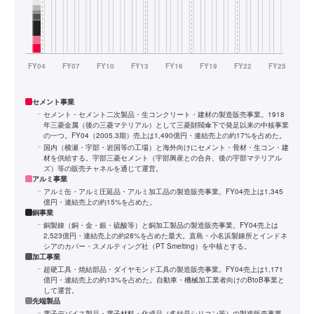
セメント事業
セメント・セメント二次製品・生コンクリート・建材の製造販売事業。1918
年三菱金属（後の三菱マテリアル）として三菱財閥傘下で発足以来の中核事業
の一つ。FY04（2005.3期）売上は1,490億円・連結売上の約17%を占めた。
国内（横瀬・宇部・岩国等の工場）と海外向けにセメント・骨材・生コン・建
材を供給する。宇部三菱セメント（宇部興産との合弁、後の宇部マテリアル
ズ）等の販売チャネルを通じて運営。
アルミ事業
アルミ缶・アルミ圧延品・アルミ加工品の製造販売事業。FY04売上は1,345
億円・連結売上の約15%を占めた。
銅事業
銅製錬（銅・金・銀・硫酸等）と銅加工製品の製造販売事業。FY04売上は
2,523億円・連結売上の約28%を占めた最大。直島・小名浜製錬所とインドネ
シアのカパー・スメルティング社（PT Smelting）を中核とする。
加工事業
超硬工具・焼結部品・ダイヤモンド工具の製造販売事業。FY04売上は1,171
億円・連結売上の約13%を占めた。自動車・機械加工業者向けのBtoB事業と
して運営。
先端製品
電子デバイス製品・電子材料・化成品（多結晶シリコン等）の製造販売事業。