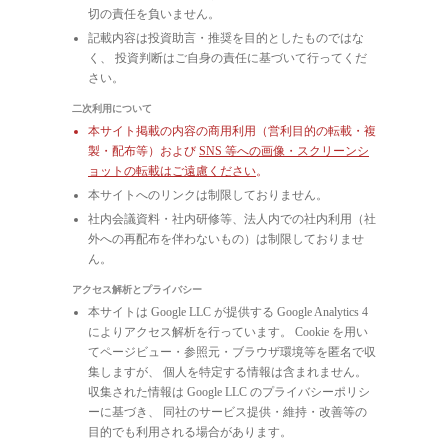
切の責任を負いません。
記載内容は投資助言・推奨を目的としたものではな
く、 投資判断はご自身の責任に基づいて行ってくだ
さい。
二次利用について
本サイト掲載の内容の商用利用（営利目的の転載・複
製・配布等）および
SNS 等への画像・スクリーンシ
ョットの転載はご遠慮ください
。
本サイトへのリンクは制限しておりません。
社内会議資料・社内研修等、法人内での社内利用（社
外への再配布を伴わないもの）は制限しておりませ
ん。
アクセス解析とプライバシー
本サイトは Google LLC が提供する Google Analytics 4
によりアクセス解析を行っています。 Cookie を用い
てページビュー・参照元・ブラウザ環境等を匿名で収
集しますが、 個人を特定する情報は含まれません。
収集された情報は Google LLC のプライバシーポリシ
ーに基づき、 同社のサービス提供・維持・改善等の
目的でも利用される場合があります。