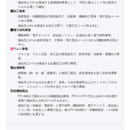
連結売上13%を構成する基礎素材事業として、宇部三菱セメント等の販売チ
ャネルを通じて継続。
加工事業
超硬製品・高機能製品の製造販売で、自動車・機械加工業者・電子部品メーカ
ー向け事業。
連結売上8%を構成する加工分野で、三菱日立ツール等を含む。
電子材料事業
機能材料・電子デバイス・多結晶シリコン・化成品を扱う電子材料事業。
連結売上4%の成長領域で、半導体・電子部品メーカー向けの機能材料出荷が
中心。
アルミ事業
アルミ缶・アルミ圧延・加工品の製造販売で、飲料容器・自動車・電機向け事
業。
連結売上11%を構成する金属加工分野の事業。
金属事業
銅製錬（銅・金・銀・硫酸等）と銅加工製品、貴金属地金を扱う非鉄金属事
業。
連結売上51%を占める最大で、直島・小名浜製錬所およびインドネシアのカ
パー・スメルティング社等を含むグループ最大事業。
高機能製品
FY14時点で開示された高機能製品事業。FY14〜FY17売上は400〜500億円
規模で連結売上の約12〜13%を占めた。
銅加工品（伸銅品・電線等）と電子材料（機能材料・電子デバイス・多結晶シ
リコン等）を統合した事業の起点。後のFY18以降の「高機能製品」への発展
の前段階に位置する。