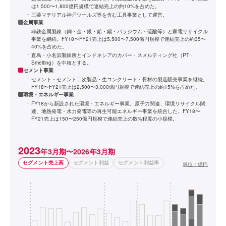
は1,500〜1,800億円規模で連結売上の約10%を占めた。
三菱マテリアル神戸ツールズ等を含む工具事業として運営。
金属事業
非鉄金属製錬（銅・金・銀・鉛・錫・パラジウム・硫酸等）と家電リサイクル
事業を継続。FY18〜FY21売上は5,500〜7,500億円規模で連結売上の約35〜
40%を占めた。
直島・小名浜製錬所とインドネシアのカパー・スメルティング社（PT
Smelting）を中核とする。
セメント事業
セメント・セメント二次製品・生コンクリート・骨材の製造販売事業を継続。
FY18〜FY21売上は2,500〜3,000億円規模で連結売上の約15%を占めた。
環境・エネルギー事業
FY18から新設された環境・エネルギー事業。原子力関連、環境リサイクル関
連、地熱発電・水力発電等の再生可能エネルギー事業を統合した。FY18〜
FY21売上は150〜250億円規模で連結売上の数%程度の小規模。
2023
年3月期〜2026年3月期
セグメント売上高
セグメント利益
セグメント利益率
単位：
億円