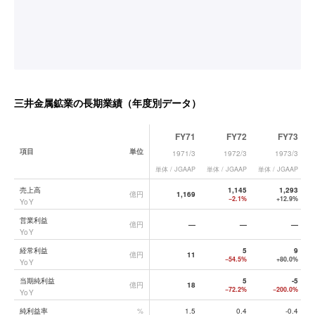
三井金属鉱業
の長期業績（年度別データ）
FY71
FY72
FY73
項目
単位
1971/3
1972/3
1973/3
単体 / JGAAP
単体 / JGAAP
単体 / JGAAP
単
三井金属鉱業
の長期業績データ一覧
売上高
1,145
1,293
億円
1,169
−2.1%
+12.9%
YoY
営業利益
億円
—
—
—
YoY
経常利益
5
9
億円
11
−54.5%
+80.0%
YoY
当期純利益
5
-5
億円
18
−72.2%
−200.0%
YoY
純利益率
%
1.5
0.4
-0.4