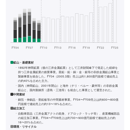
鉱山・基礎素材
1892年神岡鉱業（後の三井金属鉱業）として三井財閥傘下で発足した経緯を
持つ三井金属鉱業の創業事業。亜鉛・鉛・銅・金・銀等の非鉄金属鉱山事業と
製錬事業を統合した。FY04（2005.3期）売上は約1,800億円規模で連結売上
の約40%を占めた主力。
国内（神岡鉱山、2001年閉山）と海外（チリ・ペルー・豪州等）の非鉄金属
鉱山と、国内製錬所（彦島・三池等）を統合した事業として運営された。
中間素材
銅箔・伸銅品・亜鉛板等の中間素材事業。FY04〜FY09売上は約600〜800億
円規模で連結売上の約13〜18%を占めた。
組立加工
自動車部品（三井金属アクトの前身、ドアロック・ラッチ等）、産業機械部品
の組立加工事業。FY04〜FY09売上は約700〜900億円規模で連結売上の約
16〜20%を占めた。
環境・リサイクル