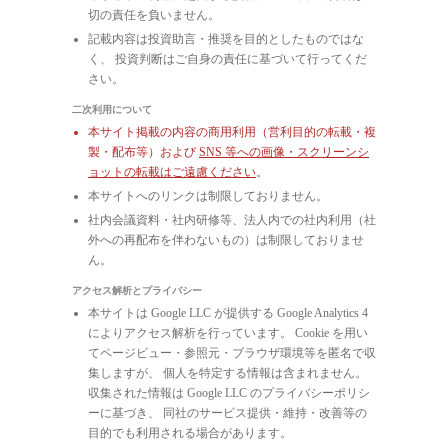
切の責任を負いません。
記載内容は投資助言・推奨を目的としたものではな
く、 投資判断はご自身の責任に基づいて行ってくだ
さい。
二次利用について
本サイト掲載の内容の商用利用（営利目的の転載・複
製・配布等）および
SNS 等への画像・スクリーンシ
ョットの転載はご遠慮ください
。
本サイトへのリンクは制限しておりません。
社内会議資料・社内研修等、法人内での社内利用（社
外への再配布を伴わないもの）は制限しておりませ
ん。
アクセス解析とプライバシー
本サイトは Google LLC が提供する Google Analytics 4
によりアクセス解析を行っています。 Cookie を用い
てページビュー・参照元・ブラウザ環境等を匿名で収
集しますが、 個人を特定する情報は含まれません。
収集された情報は Google LLC のプライバシーポリシ
ーに基づき、 同社のサービス提供・維持・改善等の
目的でも利用される場合があります。