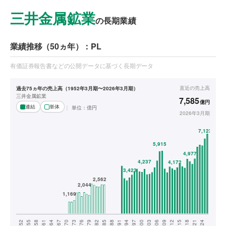
三井金属鉱業
の長期業績
業績推移（50ヵ年）：PL
有価証券報告書などの公開データに基づく長期データ
直近の
売上高
過去75ヵ年の売上高（1952年3月期〜2026年3月期）
三井金属鉱業
7,585
億円
連結
単体
単位：
億円
2026年3月期