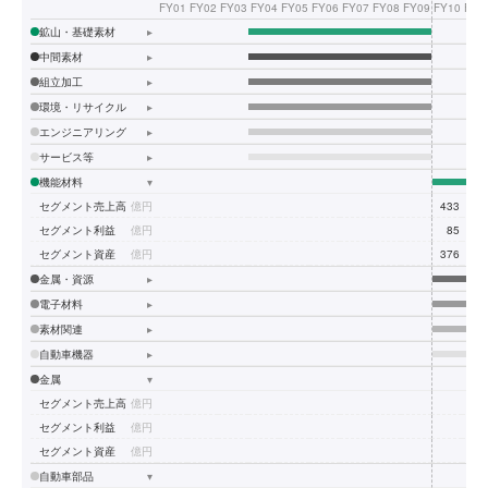
FY01
FY02
FY03
FY04
FY05
FY06
FY07
FY08
FY09
FY10
FY1
鉱山・基礎素材
▸
中間素材
▸
組立加工
▸
環境・リサイクル
▸
エンジニアリング
▸
サービス等
▸
機能材料
▾
セグメント売上高
億円
433
58
セグメント利益
億円
85
11
セグメント資産
億円
376
50
金属・資源
▸
電子材料
▸
素材関連
▸
自動車機器
▸
金属
▾
セグメント売上高
億円
セグメント利益
億円
セグメント資産
億円
自動車部品
▾