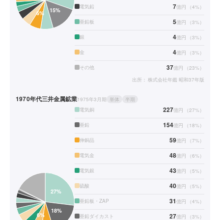
7
電気鉛
億円
（
4
%）
5
亜鉛板
億円
（
3
%）
4
銀
億円
（
3
%）
4
金
億円
（
3
%）
37
その他
億円
（
23
%）
出所：
株式会社年鑑 昭和37年版
1970年代
三井金属鉱業
1975年3月期
単体
半期
227
電気銅
億円
（
27
%）
154
亜鉛
億円
（
18
%）
59
伸銅品
億円
（
7
%）
48
電気金
億円
（
6
%）
43
電気銀
億円
（
5
%）
40
硫酸
億円
（
5
%）
31
亜鉛板・ZAP
億円
（
4
%）
27
亜鉛ダイカスト
億円
（
3
%）