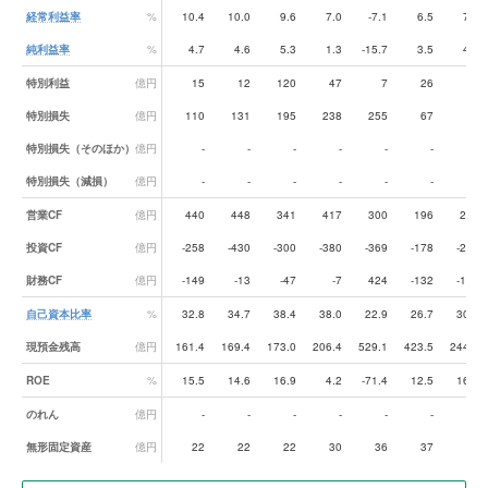
経常利益率
%
10.4
10.0
9.6
7.0
-7.1
6.5
7.6
純利益率
%
4.7
4.6
5.3
1.3
-15.7
3.5
4.7
特別利益
億円
15
12
120
47
7
26
38
特別損失
億円
110
131
195
238
255
67
80
特別損失（そのほか）
億円
-
-
-
-
-
-
-
特別損失（減損）
億円
-
-
-
-
-
-
-
営業CF
億円
440
448
341
417
300
196
225
投資CF
億円
-258
-430
-300
-380
-369
-178
-263
財務CF
億円
-149
-13
-47
-7
424
-132
-136
自己資本比率
%
32.8
34.7
38.4
38.0
22.9
26.7
30.6
現預金残高
億円
161.4
169.4
173.0
206.4
529.1
423.5
244.4
ROE
%
15.5
14.6
16.9
4.2
-71.4
12.5
16.8
のれん
億円
-
-
-
-
-
-
-
無形固定資産
億円
22
22
22
30
36
37
35