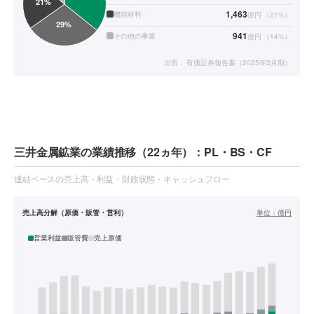
1,463
機能材料
億円
（
21
%）
941
その他の事業
億円
（
14
%）
出所：
有価証券報告書（2025年3月期）
三井金属鉱業の業績推移（22ヵ年）：PL・BS・CF
連結ベースの売上高・利益・財政状態・キャッシュフロー
売上高分解（原価・販管・営利）
単位：
億円
営業利益
販管費
売上原価