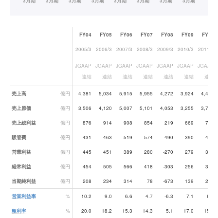
FY04
FY05
FY06
FY07
FY08
FY09
FY10
2005/3
2006/3
2007/3
2008/3
2009/3
2010/3
2011/3
JGAAP
JGAAP
JGAAP
JGAAP
JGAAP
JGAAP
JGAAP
連結
連結
連結
連結
連結
連結
連結
業績データ一覧
売上高
億円
4,381
5,034
5,915
5,955
4,272
3,924
4,465
売上原価
億円
3,506
4,120
5,007
5,101
4,053
3,255
3,762
売上総利益
億円
876
914
908
854
219
669
703
販管費
億円
431
463
519
574
490
390
401
営業利益
億円
445
451
389
280
-270
279
302
経常利益
億円
454
505
566
418
-303
256
340
当期純利益
億円
208
234
314
78
-673
139
212
営業利益率
%
10.2
9.0
6.6
4.7
-6.3
7.1
6.8
粗利率
%
20.0
18.2
15.3
14.3
5.1
17.0
15.8