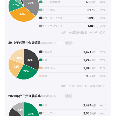
686
鉱山・基礎素材
億円
（
16
%）
317
サービス等
億円
（
7
%）
209
環境・リサイクル
億円
（
5
%）
140
エンジニアリング
億円
（
3
%）
出所：
有価証券報告書（2005年3月期）
2010年代
三井金属鉱業
2015年3月期
連結
通期
1,471
機能材料
億円
（
32
%）
1,242
金属
億円
（
27
%）
1,045
自動車部品
億円
（
22
%）
902
関連
億円
（
19
%）
出所：
有価証券報告書（2015年3月期）
2020年代
三井金属鉱業
2025年3月期
連結
通期
2,474
金属
億円
（
36
%）
2,036
モビリティ
億円
（
29
%）