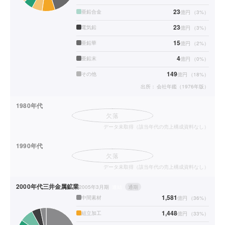
23
亜鉛合金
億円
（
3
%）
23
電気鉛
億円
（
3
%）
15
亜鉛華
億円
（
2
%）
4
亜鉛末
億円
（
0
%）
149
その他
億円
（
18
%）
出所：
会社年鑑（1976年版）
1980年代
欠落
データ未取得（該当年代の売上構成資料なし）
1990年代
欠落
データ未取得（該当年代の売上構成資料なし）
2000年代
三井金属鉱業
2005年3月期
連結
通期
1,581
中間素材
億円
（
36
%）
1,448
組立加工
億円
（
33
%）