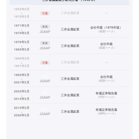
1952年3月
↓
三井金属鉱業
—
欠落
1970年3月
1971年3月
単体
会社年鑑（1976年版）
↓
三井金属鉱業
（
紙面ベース
）
JGAAP
1975年3月
1976年3月
単体
会社年鑑
↓
三井金属鉱業
（
紙面ベース
）
JGAAP
1985年3月
1986年3月
↓
三井金属鉱業
—
欠落
1991年3月
1992年3月
連結
会社年鑑
↓
三井金属鉱業
（
紙面ベース
）
JGAAP
2001年3月
2002年3月
連結
有価証券報告書
↓
三井金属鉱業
（
PDFベース
）
JGAAP
2014年3月
2015年3月
連結
有価証券報告書
↓
三井金属鉱業
（
XBRLベース
）
JGAAP
2026年3月