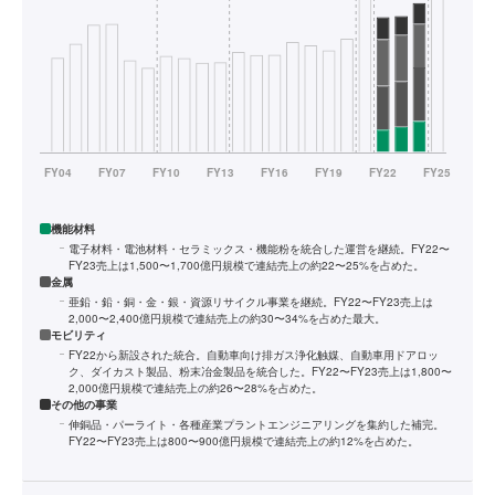
機能材料
電子材料・電池材料・セラミックス・機能粉を統合した運営を継続。FY22〜
FY23売上は1,500〜1,700億円規模で連結売上の約22〜25%を占めた。
金属
亜鉛・鉛・銅・金・銀・資源リサイクル事業を継続。FY22〜FY23売上は
2,000〜2,400億円規模で連結売上の約30〜34%を占めた最大。
モビリティ
FY22から新設された統合。自動車向け排ガス浄化触媒、自動車用ドアロッ
ク、ダイカスト製品、粉末冶金製品を統合した。FY22〜FY23売上は1,800〜
2,000億円規模で連結売上の約26〜28%を占めた。
その他の事業
伸銅品・パーライト・各種産業プラントエンジニアリングを集約した補完。
FY22〜FY23売上は800〜900億円規模で連結売上の約12%を占めた。