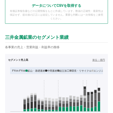
データ
についてCSVを取得する
有価証券報告書などの公開情報をもとに作成しています。数値の正確性・最新性は
保証せず、提出後の訂正には追従していません。重要な判断には一次情報をご参照
ください。
三井金属鉱業のセグメント業績
各事業の売上・営業利益・利益率の推移
セグメント売上高
単位：
億円
鉱山・基礎素材
中間素材
組立加工
環境・リサイクル
エンジニアリン
FY04-FY09