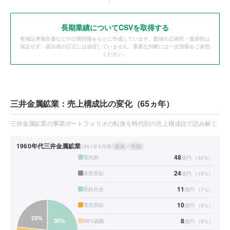
長期業績についてCSVを取得する
有価証券報告書などの公開情報をもとに作成しています。数値の正確性・最新性は
保証せず、提出後の訂正には追従していません。重要な判断には一次情報をご参照
ください。
三井金属鉱業：売上構成比の変化（65ヵ年）
三井金属鉱業の事業ポートフォリオの転換を時代別の売上構成比で読み解く
1960年代
三井金属鉱業
1961年3月期
単体
半期
48
電気銅
億円
（
30
%）
24
蒸留亜鉛
億円
（
15
%）
11
亜鉛合金
億円
（
7
%）
10
電気亜鉛
億円
（
6
%）
8
98%硫酸
億円
（
5
%）