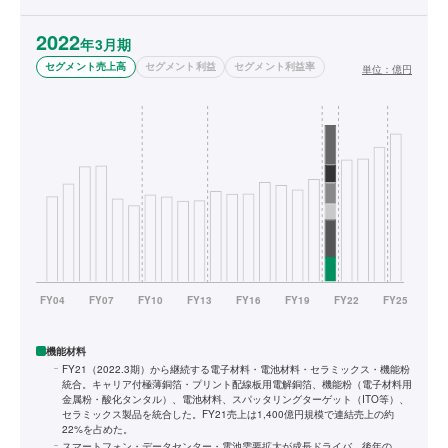
2022
年3月期
セグメント売上高
セグメント利益
セグメント利益率
単位：
億円
機能材料
FY21（2022.3期）から継続する電子材料・電池材料・セラミックス・機能粉
統合。キャリア付極薄銅箔・プリント配線板用電解銅箔、機能粉（電子材料用
金属粉・酸化タンタル）、電池材料、スパッタリングターゲット（ITO等）、
セラミックス製品を統合した。FY21売上は1,400億円規模で連結売上の約
22%を占めた。
スマートフォン・データセンター・電池需要拡大が成長ドライバ。後年の