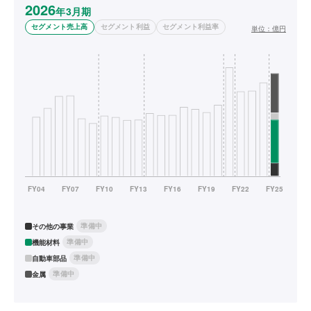
2026
年3月期
セグメント売上高
セグメント利益
セグメント利益率
単位：
億円
準備中
その他の事業
準備中
機能材料
準備中
自動車部品
準備中
金属