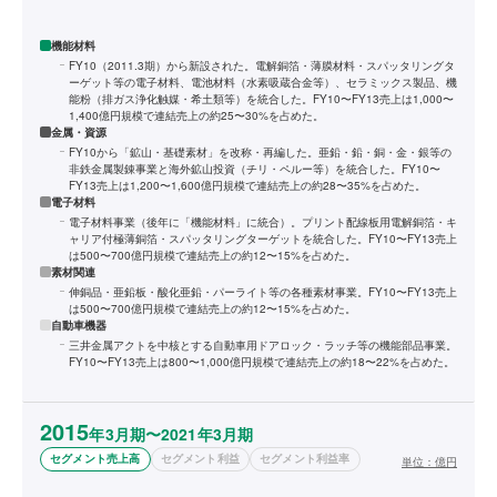
機能材料
FY10（2011.3期）から新設された。電解銅箔・薄膜材料・スパッタリングタ
ーゲット等の電子材料、電池材料（水素吸蔵合金等）、セラミックス製品、機
能粉（排ガス浄化触媒・希土類等）を統合した。FY10〜FY13売上は1,000〜
1,400億円規模で連結売上の約25〜30%を占めた。
金属・資源
FY10から「鉱山・基礎素材」を改称・再編した。亜鉛・鉛・銅・金・銀等の
非鉄金属製錬事業と海外鉱山投資（チリ・ペルー等）を統合した。FY10〜
FY13売上は1,200〜1,600億円規模で連結売上の約28〜35%を占めた。
電子材料
電子材料事業（後年に「機能材料」に統合）。プリント配線板用電解銅箔・キ
ャリア付極薄銅箔・スパッタリングターゲットを統合した。FY10〜FY13売上
は500〜700億円規模で連結売上の約12〜15%を占めた。
素材関連
伸銅品・亜鉛板・酸化亜鉛・パーライト等の各種素材事業。FY10〜FY13売上
は500〜700億円規模で連結売上の約12〜15%を占めた。
自動車機器
三井金属アクトを中核とする自動車用ドアロック・ラッチ等の機能部品事業。
FY10〜FY13売上は800〜1,000億円規模で連結売上の約18〜22%を占めた。
2015
年3月期〜2021年3月期
セグメント売上高
セグメント利益
セグメント利益率
単位：
億円