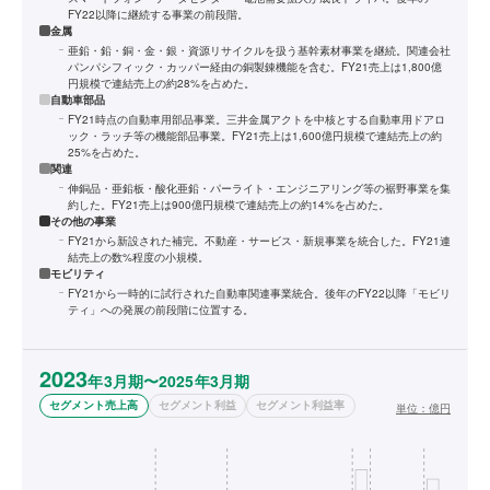
FY22以降に継続する事業の前段階。
金属
亜鉛・鉛・銅・金・銀・資源リサイクルを扱う基幹素材事業を継続。関連会社
パンパシフィック・カッパー経由の銅製錬機能を含む。FY21売上は1,800億
円規模で連結売上の約28%を占めた。
自動車部品
FY21時点の自動車用部品事業。三井金属アクトを中核とする自動車用ドアロ
ック・ラッチ等の機能部品事業。FY21売上は1,600億円規模で連結売上の約
25%を占めた。
関連
伸銅品・亜鉛板・酸化亜鉛・パーライト・エンジニアリング等の裾野事業を集
約した。FY21売上は900億円規模で連結売上の約14%を占めた。
その他の事業
FY21から新設された補完。不動産・サービス・新規事業を統合した。FY21連
結売上の数%程度の小規模。
モビリティ
FY21から一時的に試行された自動車関連事業統合。後年のFY22以降「モビリ
ティ」への発展の前段階に位置する。
2023
年3月期〜2025年3月期
セグメント売上高
セグメント利益
セグメント利益率
単位：
億円