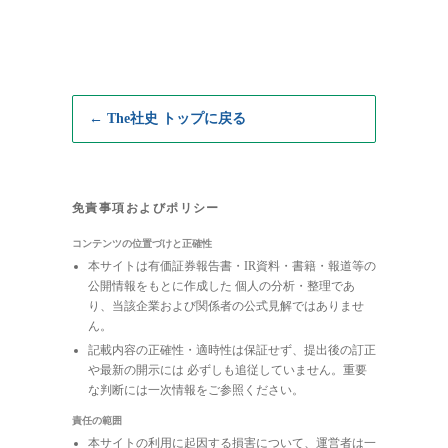
← The社史 トップに戻る
免責事項およびポリシー
コンテンツの位置づけと正確性
本サイトは有価証券報告書・IR資料・書籍・報道等の
公開情報をもとに作成した 個人の分析・整理であ
り、当該企業および関係者の公式見解ではありませ
ん。
記載内容の正確性・適時性は保証せず、提出後の訂正
や最新の開示には 必ずしも追従していません。重要
な判断には一次情報をご参照ください。
責任の範囲
本サイトの利用に起因する損害について、運営者は一