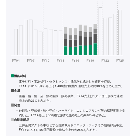
機能材料
電子材料・電池材料・セラミックス・機能粉を統合した運営を継続。
FY14（2015.3期）売上は1,400億円規模で連結売上の約30%を占めた主力。
金属
亜鉛・鉛・銅・金・銀の製錬・販売事業。FY14売上は1,200億円規模で連結
売上の約25%を占めた。
関連
伸銅品・亜鉛板・酸化亜鉛・パーライト・エンジニアリング等の裾野事業を集
約した。FY14売上は800億円規模で連結売上の約18%を占めた。
自動車部品
三井金属アクトを中核とする自動車用ドアロック・ラッチ等の機能部品事業。
FY14売上は1,100億円規模で連結売上の約25%を占めた。