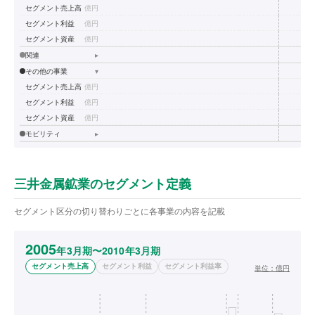
セグメント売上高
億円
セグメント利益
億円
セグメント資産
億円
関連
▸
その他の事業
▾
セグメント売上高
億円
セグメント利益
億円
セグメント資産
億円
モビリティ
▸
三井金属鉱業のセグメント定義
セグメント区分の切り替わりごとに各事業の内容を記載
2005
年3月期〜2010年3月期
セグメント売上高
セグメント利益
セグメント利益率
単位：
億円