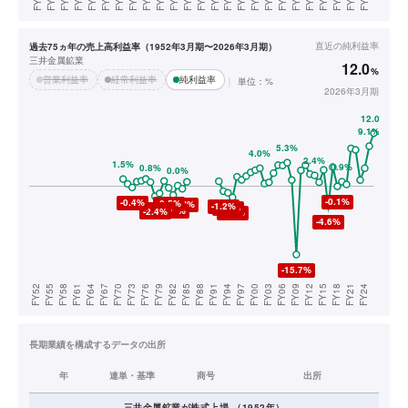
直近の
純利益率
過去75ヵ年の売上高利益率（1952年3月期〜2026年3月期）
三井金属鉱業
12.0
%
営業利益率
経常利益率
純利益率
単位：%
2026年3月期
長期業績を構成するデータの出所
年
連単・基準
商号
出所
三井金属鉱業
が株式上場
（
1952
年）