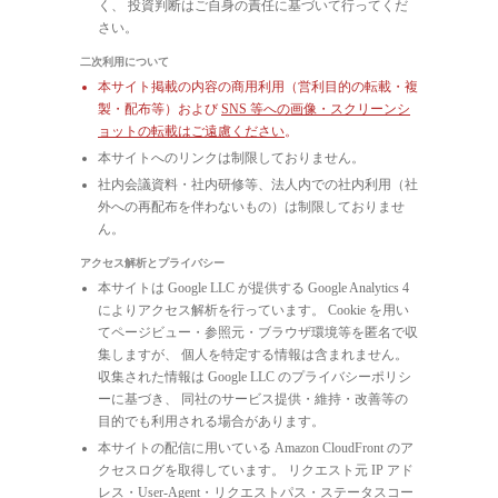
く、 投資判断はご自身の責任に基づいて行ってくだ
さい。
二次利用について
本サイト掲載の内容の商用利用（営利目的の転載・複
製・配布等）および
SNS 等への画像・スクリーンシ
ョットの転載はご遠慮ください
。
本サイトへのリンクは制限しておりません。
社内会議資料・社内研修等、法人内での社内利用（社
外への再配布を伴わないもの）は制限しておりませ
ん。
アクセス解析とプライバシー
本サイトは Google LLC が提供する Google Analytics 4
によりアクセス解析を行っています。 Cookie を用い
てページビュー・参照元・ブラウザ環境等を匿名で収
集しますが、 個人を特定する情報は含まれません。
収集された情報は Google LLC のプライバシーポリシ
ーに基づき、 同社のサービス提供・維持・改善等の
目的でも利用される場合があります。
本サイトの配信に用いている Amazon CloudFront のア
クセスログを取得しています。 リクエスト元 IP アド
レス・User-Agent・リクエストパス・ステータスコー