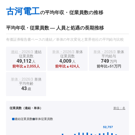
古河電工
の平均年収・従業員数の推移
平均年収・従業員数 — 人員と処遇の長期推移
有価証券報告書ベースの連結／単体の年次変化と業界他社の平均給与比較
連結・2026/3
連結
単体・2026/3
単体
単体・2026/3
単体
従業員数
従業員数
平均給与
49,112
4,009
749
人
人
万円
前年比▲2,055人
前年比▲424人
前年比+51万円
単体・2026/3
単体
平均年齢
43
歳
従業員数（連結・単体）
単位：
名
連結従業員数
単体従業員数