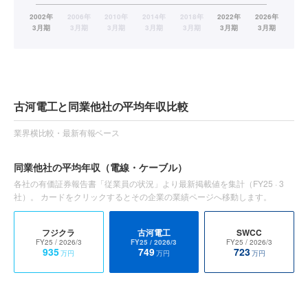
古河電工と同業他社の平均年収比較
業界横比較・最新有報ベース
同業他社の平均年収
（電線・ケーブル）
各社の有価証券報告書「従業員の状況」より最新掲載値を集計（
FY25
·
3
社）。 カードをクリックするとその企業の業績ページへ移動します。
フジクラ
古河電工
SWCC
FY25
/ 2026/3
FY25
/ 2026/3
FY25
/ 2026/3
935
749
723
万円
万円
万円