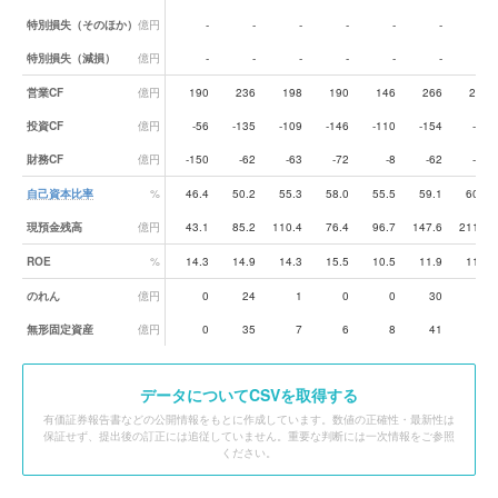
特別損失（そのほか）
億円
-
-
-
-
-
-
-
特別損失（減損）
億円
-
-
-
-
-
-
-
営業CF
億円
190
236
198
190
146
266
249
投資CF
億円
-56
-135
-109
-146
-110
-154
-85
財務CF
億円
-150
-62
-63
-72
-8
-62
-96
自己資本比率
%
46.4
50.2
55.3
58.0
55.5
59.1
60.7
現預金残高
億円
43.1
85.2
110.4
76.4
96.7
147.6
211.3
ROE
%
14.3
14.9
14.3
15.5
10.5
11.9
11.6
のれん
億円
0
24
1
0
0
30
24
無形固定資産
億円
0
35
7
6
8
41
34
データ
についてCSVを取得する
有価証券報告書などの公開情報をもとに作成しています。数値の正確性・最新性は
保証せず、提出後の訂正には追従していません。重要な判断には一次情報をご参照
ください。