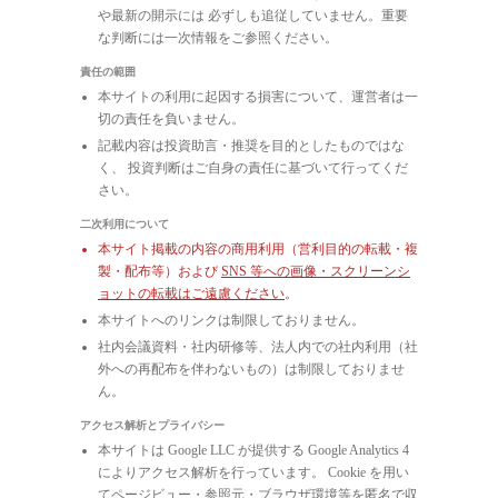
や最新の開示には 必ずしも追従していません。重要
な判断には一次情報をご参照ください。
責任の範囲
本サイトの利用に起因する損害について、運営者は一
切の責任を負いません。
記載内容は投資助言・推奨を目的としたものではな
く、 投資判断はご自身の責任に基づいて行ってくだ
さい。
二次利用について
本サイト掲載の内容の商用利用（営利目的の転載・複
製・配布等）および
SNS 等への画像・スクリーンシ
ョットの転載はご遠慮ください
。
本サイトへのリンクは制限しておりません。
社内会議資料・社内研修等、法人内での社内利用（社
外への再配布を伴わないもの）は制限しておりませ
ん。
アクセス解析とプライバシー
本サイトは Google LLC が提供する Google Analytics 4
によりアクセス解析を行っています。 Cookie を用い
てページビュー・参照元・ブラウザ環境等を匿名で収