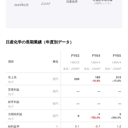
↓
日産化学
（
XBRLベース
）
JGAAP
2025年3月
日産化学
の長期業績（年度別データ）
FY63
FY64
FY65
項目
単位
1963/5
1964/4
1965/4
単体 / JGAAP
単体 / JGAAP
単体 / JGAAP
単
日産化学
の長期業績データ一覧
売上高
183
212
億円
220
−16.8%
+15.8%
YoY
営業利益
億円
—
—
—
YoY
経常利益
億円
—
—
—
YoY
当期純利益
-1
3
億円
0
−750.0%
+300.0%
YoY
純利益率
%
0.1
-0.7
1.2