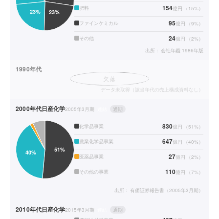
154
肥料
億円
（
15
%）
95
ファインケミカル
億円
（
9
%）
24
その他
億円
（
2
%）
出所：
会社年鑑 1986年版
1990年代
欠落
データ未取得（該当年代の売上構成資料なし）
2000年代
日産化学
2005年3月期
連結
通期
830
化学品事業
億円
（
51
%）
647
農業化学品事業
億円
（
40
%）
27
医薬品事業
億円
（
2
%）
110
その他の事業
億円
（
7
%）
出所：
有価証券報告書（2005年3月期）
2010年代
日産化学
2015年3月期
連結
通期