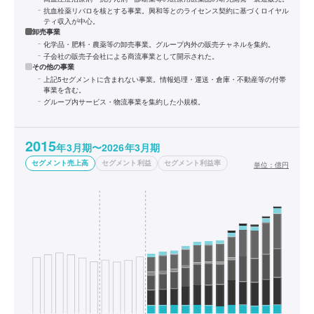
抗血栓薬リバロを核とする事業。興和等とのライセンス契約に基づくロイヤル
ティ収入が中心。
卸売事業
化学品・肥料・農薬等の卸売事業。グループ内外の販売チャネルを集約。
子会社の販売子会社による商流事業として開示された。
その他の事業
上記5セグメントに含まれない事業。情報処理・運送・倉庫・不動産等の付帯
事業を含む。
グループ内サービス・物流事業を集約した小規模。
2015
年3月期〜2026年3月期
セグメント売上高
セグメント利益
セグメント利益率
単位：
億円