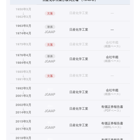
1950年3月
↓
日産化学工業
—
欠落
1962年3月
1963年5月
単体
↓
日産化学工業
—
JGAAP
1974年4月
会社年鑑
1975年3月
日産化学工業
欠落
（
紙面ベース
）
1976年4月
単体
会社年鑑
↓
日産化学工業
（
紙面ベース
）
JGAAP
1984年4月
1985年3月
↓
日産化学工業
—
欠落
1991年3月
1992年3月
連結
会社年鑑
↓
日産化学工業
（
紙面ベース
）
JGAAP
2001年3月
2002年3月
連結
有価証券報告書
↓
日産化学工業
（
PDFベース
）
JGAAP
2014年3月
2015年3月
連結
有価証券報告書
↓
日産化学工業
（
XBRLベース
）
JGAAP
2017年3月
2018年3月
連結
有価証券報告書