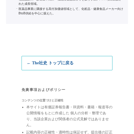
れた成長領域。
医薬品事業に隣接する高付加価値領域として、化粧品・健康食品メーカー向け
BtoB供給を中心に据えた。
← The社史 トップに戻る
免責事項およびポリシー
コンテンツの位置づけと正確性
本サイトは有価証券報告書・IR資料・書籍・報道等の
公開情報をもとに作成した 個人の分析・整理であ
り、当該企業および関係者の公式見解ではありませ
ん。
記載内容の正確性・適時性は保証せず、提出後の訂正