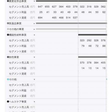
農業化学品事業
▾
セグメント売上高
億円
647
655
627
364
403
379
322
316
329
362
42
セグメント利益
億円
25
41
33
40
49
44
48
44
50
62
9
セグメント資産
億円
694
465
468
514
537
53
医薬品事業
▸
その他の事業
▸
機能性材料事業
▾
セグメント売上高
億円
323
292
328
376
43
セグメント利益
億円
79
48
72
88
12
セグメント資産
億円
43
卸売事業
▾
セグメント売上高
億円
370
378
384
405
41
セグメント利益
億円
14
13
14
15
1
セグメント資産
億円
18
その他
▾
セグメント売上高
億円
10
セグメント利益
億円
セグメント資産
億円
9
ヘルスケア事業
▾
セグメント売上高
億円