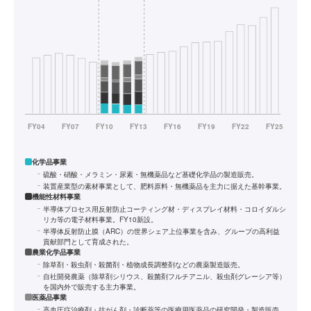
化学品事業
硫酸・硝酸・メラミン・尿素・無機薬品など基礎化学品の製造販売。
装置産業型の素材事業として、肥料原料・無機薬品を主力に据えた基幹事業。
機能性材料事業
半導体プロセス用反射防止コーティング材・ディスプレイ材料・コロイダルシ
リカ等の電子材料事業。FY10新設。
半導体反射防止膜（ARC）の世界シェア上位事業を含み、グループの高利益
貢献部門として育成された。
農業化学品事業
除草剤・殺虫剤・殺菌剤・植物成長調整剤などの農薬製造販売。
自社開発農薬（除草剤シリウス、殺菌剤フルチアニル、殺虫剤グレーシア等）
を国内外で販売する主力事業。
医薬品事業
高血圧症治療剤・抗がん剤・診断薬等の医療用医薬品の研究開発・製造販売。