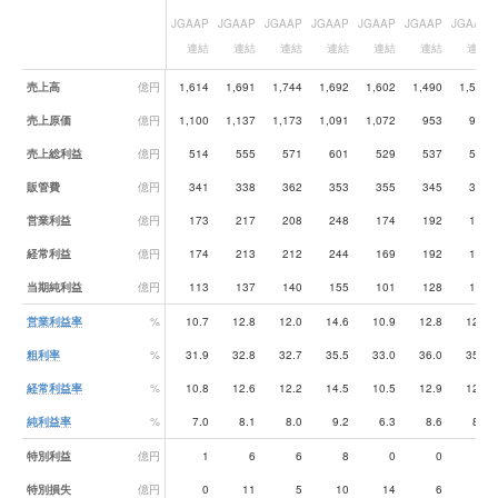
JGAAP
JGAAP
JGAAP
JGAAP
JGAAP
JGAAP
JGAAP
連結
連結
連結
連結
連結
連結
連結
業績データ一覧
売上高
億円
1,614
1,691
1,744
1,692
1,602
1,490
1,542
売上原価
億円
1,100
1,137
1,173
1,091
1,072
953
999
売上総利益
億円
514
555
571
601
529
537
543
販管費
億円
341
338
362
353
355
345
345
営業利益
億円
173
217
208
248
174
192
198
経常利益
億円
174
213
212
244
169
192
194
当期純利益
億円
113
137
140
155
101
128
130
営業利益率
%
10.7
12.8
12.0
14.6
10.9
12.8
12.9
粗利率
%
31.9
32.8
32.7
35.5
33.0
36.0
35.2
経常利益率
%
10.8
12.6
12.2
14.5
10.5
12.9
12.6
純利益率
%
7.0
8.1
8.0
9.2
6.3
8.6
8.4
特別利益
億円
1
6
6
8
0
0
1
特別損失
億円
0
11
5
10
14
6
6