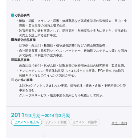
化学品事業
硫酸・硝酸・メラミン・尿素・無機薬品など基礎化学品の製造販売。富山・小
野田・名古屋等の国内工場で生産。
装置産業型の素材事業として、肥料原料・無機薬品を主力に据えた。市況連動
の売上を計上する基幹事業。
農業化学品事業
除草剤・殺虫剤・殺菌剤・植物成長調整剤などの農薬製造販売。
自社開発農薬（除草剤シリウス・パートナー、殺菌剤フルチアニル等）を国内
外で販売。高利益率の主力事業。
医薬品事業
高血圧症治療剤・抗がん剤・診断薬等の医療用医薬品の研究開発・製造販売。
アンジオテンシンII受容体拮抗薬リバロを核とする事業。FY04時点では協和
発酵キリン等とのライセンス契約が中心。
その他の事業
上記3セグメントに含まれない事業。情報処理・運送・倉庫・不動産等の付帯
事業を含む。
グループ内サービス・物流事業を集約した小規模として開示。
2011
年3月期〜2014年3月期
セグメント売上高
セグメント利益
セグメント利益率
単位：
億円