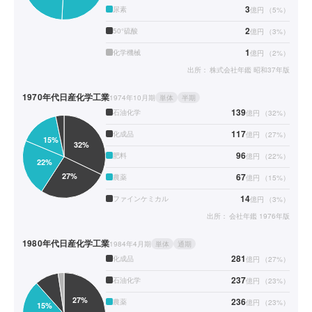
3
尿素
億円
（
5
%）
2
50°硫酸
億円
（
3
%）
1
化学機械
億円
（
2
%）
出所：
株式会社年鑑 昭和37年版
1970年代
日産化学工業
1974年10月期
単体
半期
139
石油化学
億円
（
32
%）
117
化成品
億円
（
27
%）
96
肥料
億円
（
22
%）
67
農薬
億円
（
15
%）
14
ファインケミカル
億円
（
3
%）
出所：
会社年鑑 1976年版
1980年代
日産化学工業
1984年4月期
単体
通期
281
化成品
億円
（
27
%）
237
石油化学
億円
（
23
%）
236
農薬
億円
（
23
%）