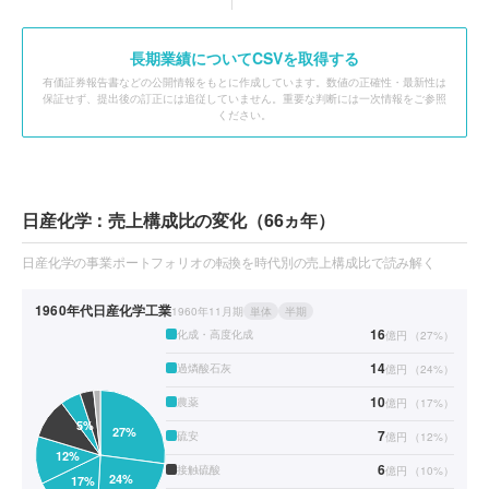
長期業績についてCSVを取得する
有価証券報告書などの公開情報をもとに作成しています。数値の正確性・最新性は
保証せず、提出後の訂正には追従していません。重要な判断には一次情報をご参照
ください。
日産化学：売上構成比の変化（66ヵ年）
日産化学の事業ポートフォリオの転換を時代別の売上構成比で読み解く
1960年代
日産化学工業
1960年11月期
単体
半期
16
化成・高度化成
億円
（
27
%）
14
過燐酸石灰
億円
（
24
%）
10
農薬
億円
（
17
%）
7
硫安
億円
（
12
%）
6
接触硫酸
億円
（
10
%）