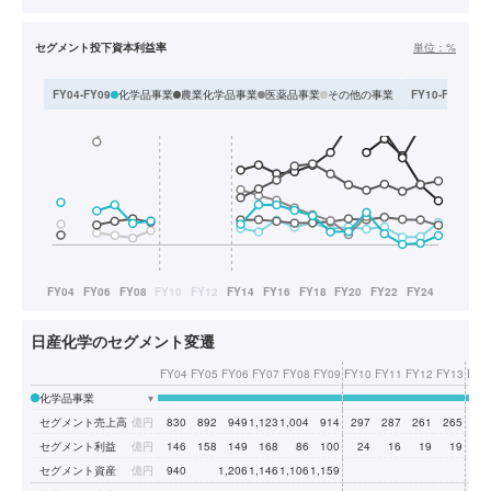
セグメント投下資本利益率
単位：
%
化学品事業
農業化学品事業
医薬品事業
その他の事業
化
FY04-FY09
FY10-FY13
日産化学のセグメント変遷
FY04
FY05
FY06
FY07
FY08
FY09
FY10
FY11
FY12
FY13
FY1
化学品事業
▾
セグメント売上高
億円
830
892
949
1,123
1,004
914
297
287
261
265
25
セグメント利益
億円
146
158
149
168
86
100
24
16
19
19
1
セグメント資産
億円
940
1,206
1,146
1,106
1,159
25