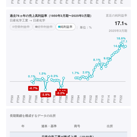
直近の
純利益率
過去76ヵ年の売上高利益率（1950年3月期〜2025年3月期）
日産化学工業 → 日産化学
17.1
%
営業利益率
経常利益率
純利益率
単位：%
2025年3月期
長期業績を構成するデータの出所
年
連単・基準
商号
出所
日産化学工業
が株式上場
（
1949
年）