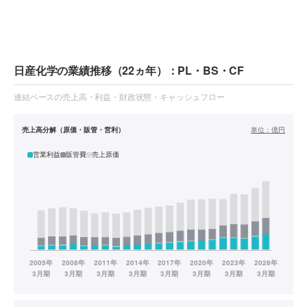
日産化学の業績推移（22ヵ年）：PL・BS・CF
連結ベースの売上高・利益・財政状態・キャッシュフロー
売上高分解（原価・販管・営利）
単位：
億円
営業利益
販管費
売上原価