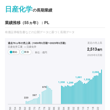
日産化学
の長期業績
業績推移（55ヵ年）：PL
有価証券報告書などの公開データに基づく長期データ
直近の
売上高
過去76ヵ年の売上高（1950年3月期〜2025年3月期）
日産化学工業 → 日産化学
2,513
億円
連結
単体
単位：
億円
2025年3月期