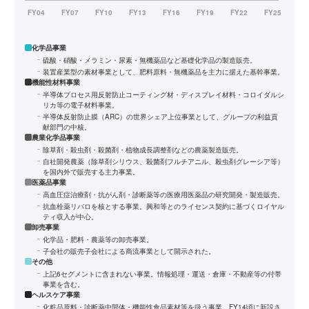
化学品事業
硫酸・硝酸・メラミン・尿素・無機薬品など基礎化学品の製造販売。
装置産業型の素材事業として、肥料原料・無機薬品を主力に据えた基幹事業。
機能性材料事業
半導体プロセス用反射防止コーティング材・ディスプレイ材料・コロイダルシ
リカ等の電子材料事業。
半導体反射防止膜（ARC）の世界シェア上位事業として、グループの利益貢
献部門の中核。
農業化学品事業
除草剤・殺虫剤・殺菌剤・植物成長調整剤などの農薬製造販売。
自社開発農薬（除草剤シリウス、殺菌剤フルチアニル、殺虫剤グレーシア等）
を国内外で販売する主力事業。
医薬品事業
高血圧症治療剤・抗がん剤・診断薬等の医療用医薬品の研究開発・製造販売。
抗血栓薬リバロを核とする事業。興和等とのライセンス契約に基づくロイヤル
ティ収入が中心。
卸売事業
化学品・肥料・農薬等の卸売事業。
子会社の販売子会社による商流事業として開示された。
その他
上記6セグメントに含まれない事業。情報処理・運送・倉庫・不動産等の付帯
事業を含む。
ヘルスケア事業
化粧品原料・診断薬中間体・機能性食品素材等を扱う事業。FY14頃に新設さ