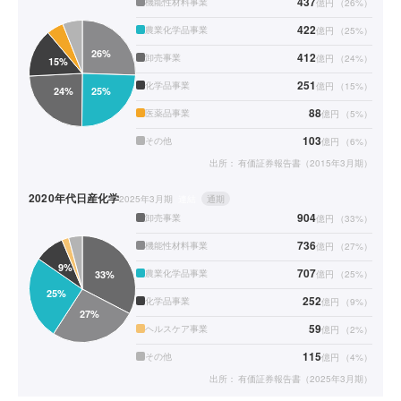
437
機能性材料事業
億円
（
26
%）
422
農業化学品事業
億円
（
25
%）
412
卸売事業
億円
（
24
%）
251
化学品事業
億円
（
15
%）
88
医薬品事業
億円
（
5
%）
103
その他
億円
（
6
%）
出所：
有価証券報告書（2015年3月期）
2020年代
日産化学
2025年3月期
連結
通期
904
卸売事業
億円
（
33
%）
736
機能性材料事業
億円
（
27
%）
707
農業化学品事業
億円
（
25
%）
252
化学品事業
億円
（
9
%）
59
ヘルスケア事業
億円
（
2
%）
115
その他
億円
（
4
%）
出所：
有価証券報告書（2025年3月期）