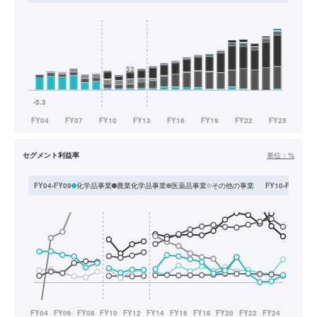
セグメント利益率
単位：
%
化学品事業
農業化学品事業
医薬品事業
その他の事業
化
FY04-FY09
FY10-FY13