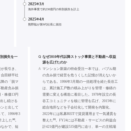
2025
3
年
月
海外事業で約230億円の特別損失を計上
2025
4
年
月
熊野聡が第9代社長に就任
Q
の特別損失を一
なぜ2010年代以降ストック事業と不動産へ収益
源を広げたのか
A
復が長引き、
マンション新築の特命受注一本では、バブル期
と合田耕平社
の含み損で経営を危うくした記憶が消えないか
以降の「脱マ
らである。1996年3月期の一括処理を経た長谷工
不動産含み損
は、累計施工戸数の積み上がりを管理・修繕の
億円・株価13円
需要に変える構造に着目した。1978年設立の長
を出し続ける
谷工コミュニティを核に管理を広げ、2015年に
カンと出して
総合地所などを子会社化して開発を内製化、
、1996年3
2022年には私募REITで賃貸運用まで一気通貫を
[4]
[5]
括計上した
。
整えた
。FY24には不動産・サービスの利益合
のなかで、短
計421億円が建設535億円に迫り、単一の主戦場