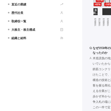
直近の業績
歴代社長
取締役一覧
大株主・株主構成
組織と給料
Q
なぜ1950年
なったのか
A
木造請負の地
いていたから
鉄筋コンクリ
けたことで、
構造の技術と
客を握る商社
える分業がこ
歩かず外から
争入札の場に
この一件で定