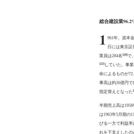
総合建設業96.
1
961年、資本
日には東京証
[20]
業員は284名
で
[22]
していた。事業の
命によるものが72
事高は約26億円で
指定替えとなった
半期売上高は1958
は1963年5月期の1
びる一方で利益率
れを下支えしたのが