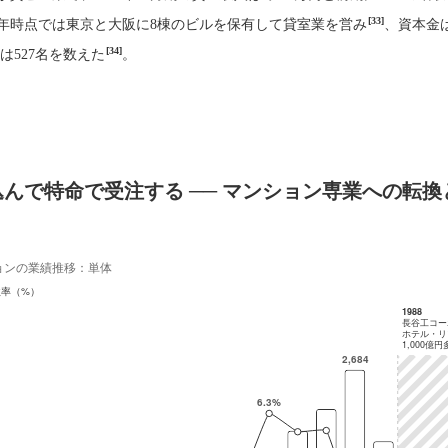
[33]
68年時点では東京と大阪に8棟のビルを保有して貸室業を営み
、資本金は
[34]
員は527名を数えた
。
んで特命で受注する ── マンション専業への転換
ョンの業績推移：単体
益率（%）