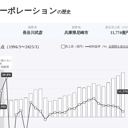
ーポレーション
の歴史
創業者
創業地
直近売上高（2025
長谷川武彦
兵庫県尼崎市
11,774億
1996/3〜2025/3）
売上高（
億円
）
純利益率（%）
全期間を表示