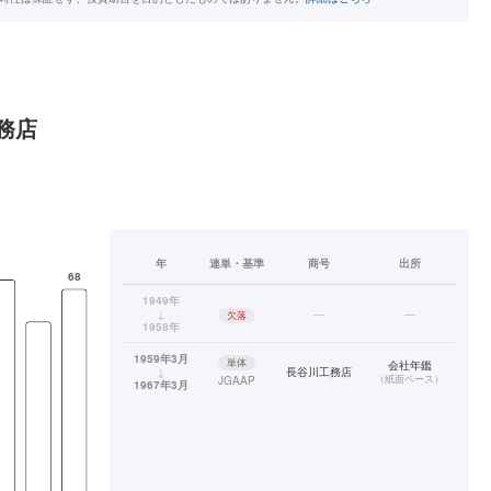
務店
年
連単・基準
商号
出所
1949年
↓
—
—
欠落
1958年
1959年3月
単体
会社年鑑
↓
長谷川工務店
（
紙面ベース
）
JGAAP
1967年3月