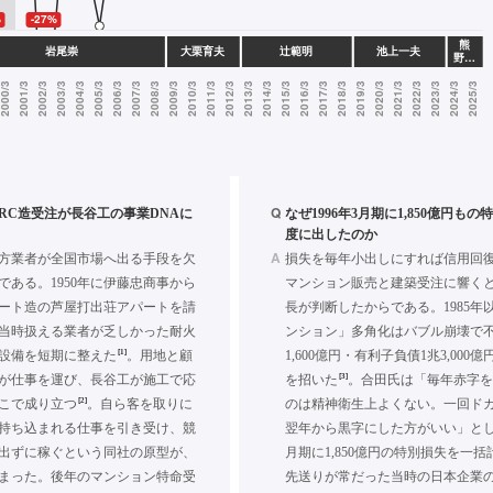
Q
のRC造受注が長谷工の事業DNAに
なぜ1996年3月期に1,850億円も
度に出したのか
A
方業者が全国市場へ出る手段を欠
損失を毎年小出しにすれば信用回
である。1950年に伊藤忠商事から
マンション販売と建築受注に響く
ート造の芦屋打出荘アパートを請
長が判断したからである。1985年
当時扱える業者が乏しかった耐火
ンション」多角化はバブル崩壊で
[1]
設備を短期に整えた
。用地と顧
1,600億円・有利子負債1兆3,000
[3]
が仕事を運び、長谷工が施工で応
を招いた
。合田氏は「毎年赤字
[2]
こで成り立つ
。自ら客を取りに
のは精神衛生上よくない。一回ド
持ち込まれる仕事を引き受け、競
翌年から黒字にした方がいい」として
出ずに稼ぐという同社の原型が、
月期に1,850億円の特別損失を一
まった。後年のマンション特命受
先送りが常だった当時の日本企業