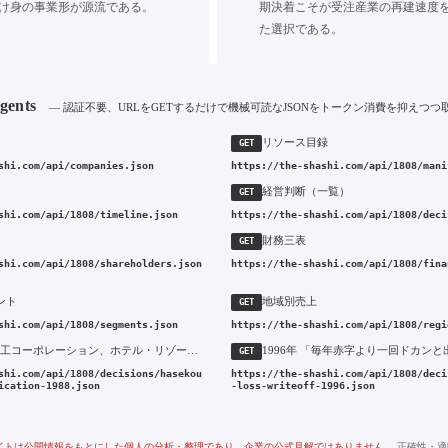
け身の事業形が源流である。
期決着こそが受注産業の再建速度
た選択である。
Agents
— 認証不要、URLをGETするだけで機械可読なJSONをトークン消費を抑えつつ
リソース目録
GET
shi.com/api/companies.json
https://the-shashi.com/api/1808/mani
経営判断（一覧）
GET
shi.com/api/1808/timeline.json
https://the-shashi.com/api/1808/deci
財務三表
GET
shi.com/api/1808/shareholders.json
https://the-shashi.com/api/1808/fina
ント
地域別売上
GET
shi.com/api/1808/segments.json
https://the-shashi.com/api/1808/regi
1988年 長谷工コーポレーション、ホテル・リゾート事業への1,000億円多角化投資
GET
shi.com/api/1808/decisions/hasekou
https://the-shashi.com/api/1808/deci
ication-1988.json
-loss-writeoff-1996.json
イトは公開情報をもとにした個人の分析・整理であり、企業の公式見解ではありません。
正確性・適