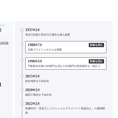
/3）
1937
2
円
年
月
長谷川武彦が長谷川工務店を個人創業
出所詳細
1988
7
年
月
詳細を読む
京都ブライトンホテルを開業
1996
3
年
月
詳細を読む
不動産含み損1,600億円を含む1,850億円の特別損失を一括計上
2015
5
年
月
総合地所を子会社化
2020
2
年
月
細田工務店を子会社化
2022
2
年
月
私募REIT「長谷工レジデンシャルプライベート投資法人」の運用開
始