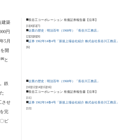
長谷工コーポレーション 有価証券報告書【沿革】
造建築
[1]
[4]
[5]
[7]
企業の歴史 : 明治百年（1968年）「長谷川工務店」
000円
[2]
[3]
[8]
[9]
9年5月
証券 1962年14巻4号「新規上場会社紹介 株式会社長谷川工務店」
[6]
所を開
[8]
す
と
企業の歴史 : 明治百年（1968年）「長谷川工務店」
。鉄
[10]
[12]
[14]
[15]
[16]
長谷工コーポレーション 有価証券報告書【沿革】
た
[11]
工させ
証券 1962年14巻4号「新規上場会社紹介 株式会社長谷川工務店」
[13]
ルを完
一〇ビ