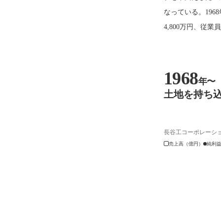
なっている。19
4,800万円、従業
1968
年〜
土地を持ち込
長谷工コーポレーシ
売上高（億円）
純利