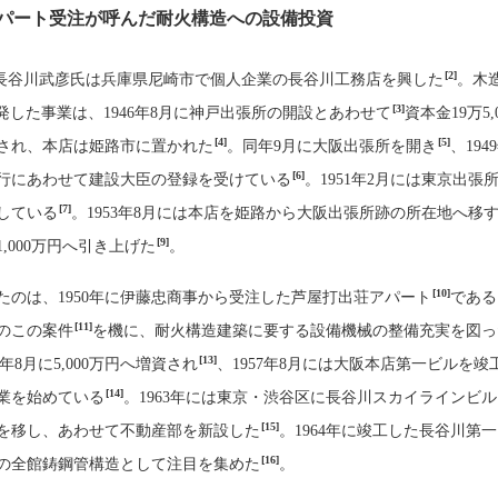
パート受注が呼んだ耐火構造への設備投資
[2]
長谷川武彦氏は兵庫県尼崎市で個人企業の長谷川工務店を興した
。木
[3]
発した事業は、1946年8月に神戸出張所の開設とあわせて
資本金19万5,
[4]
[5]
され、本店は姫路市に置かれた
。同年9月に大阪出張所を開き
、194
[6]
行にあわせて建設大臣の登録を受けている
。1951年2月には東京出張
[7]
している
。1953年8月には本店を姫路から大阪出張所跡の所在地へ移
[9]
,000万円へ引き上げた
。
[10]
たのは、1950年に伊藤忠商事から受注した芦屋打出荘アパート
である
[11]
のこの案件
を機に、耐火構造建築に要する設備機械の整備充実を図っ
[13]
6年8月に5,000万円へ増資され
、1957年8月には大阪本店第一ビルを竣
[14]
業を始めている
。1963年には東京・渋谷区に長谷川スカイラインビ
[15]
を移し、あわせて不動産部を新設した
。1964年に竣工した長谷川第
[16]
の全館鋳鋼管構造として注目を集めた
。