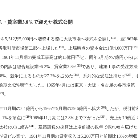
2%・貸室業3.8%で迎えた株式公開
[17]
金を5,512万5,000円へ増資する際に大阪市場へ株式を公開し
、翌1962年
[18]
[19]
券取引所市場第二部へ上場した
。上場時点の資本金は1億4,000万円
[21]
、1961年11月期の完成工事高は約13億円
と、同年5月期の7億円からほ
[23]
内訳は総合建設業96.2%、貸室業3.8%
であり、建築工事の受注方法
[24]
[25]
.8%、競争によるものが27.2%を占めた
。系列的な受注は持たず
、
[26]
前期比42%増
だった。1965年4月には東京・大阪・名古屋の各市場第
[27]
。
[28]
年11月期の2.1億円から1965年5月期の39.6億円へ拡大
したが、税引前
[29]
[30]
1.1%を頂点に
1965年11月期には2.8%まで下がった
。売上が19倍近
[31]
は4分の1に縮み
、建築請負の採算は上場前後の数年で振れ幅を広げた
貸ビル業で、1961年11月期の貸室収入は5,200万円と前期比13%の増収