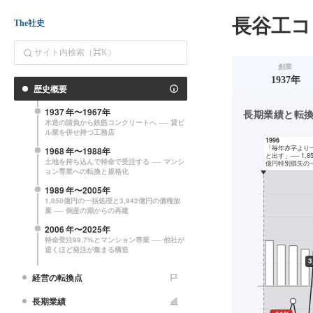
長谷工コ
The社史
創業
1937年
歴史概要
1937
年〜
1967
年
長期業績と転換点（
木造の請負から鉄筋コンクリートへ ── 貸ビ
ル業を併せ持つ工務店
1968
年〜
1988
年
土地を持ち込んで特命で受注する ── マンシ
ョン専業への転換と規格化
1989
年〜
2005
年
1,850億円の一括処理と3,942億円の債権放
棄 ── 倒産の淵からの再建
2006
年〜
2025
年
特命受注99.7%とマンション専業 ── 他社が
退くほど発注が集まる構造
経営の転換点
長期業績