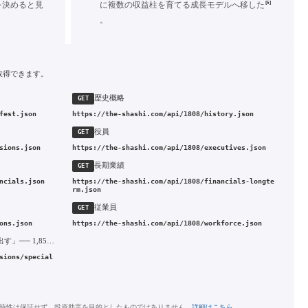
[6]
を決めると見
に複数の収益柱を育てる成長モデルへ移した
。
取得できます。
歴史概略
GET
fest.json
https://the-shashi.com/api/1808/history.json
役員
GET
sions.json
https://the-shashi.com/api/1808/executives.json
長期業績
GET
ncials.json
https://the-shashi.com/api/1808/financials-longte
rm.json
従業員
GET
ons.json
https://the-shashi.com/api/1808/workforce.json
1996年 「毎年赤字より一回ドカンと出す」── 1,850億円特別損失の一括処理
sions/special
時性は保証せず、投資助言を目的としたものではありません。
詳細はこちら