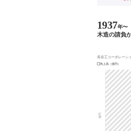
1937
年〜
木造の請負か
長谷工コーポレーシ
売上高（億円）