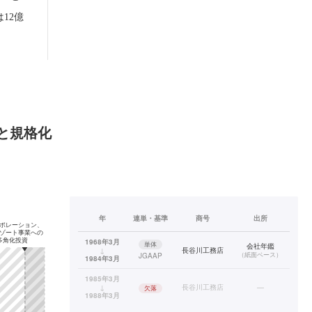
12億
と規格化
年
連単・基準
商号
出所
1968年3月
単体
会社年鑑
↓
長谷川工務店
（
紙面ベース
）
JGAAP
1984年3月
1985年3月
↓
長谷川工務店
—
欠落
1988年3月