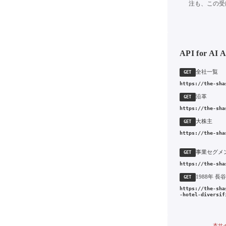
注も、この受
API for AI 
全社一覧
GET
https://the-sha
沿革
GET
https://the-sha
大株主
GET
https://the-sha
事業セグメ
GET
https://the-sha
GET
https://the-sha
-hotel-diversif
本サ