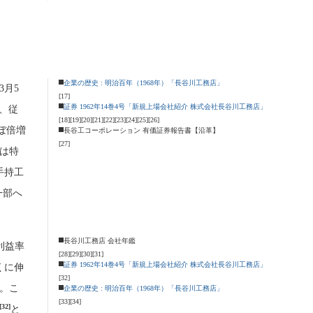
企業の歴史 : 明治百年（1968年）「長谷川工務店」
3月5
[17]
証券 1962年14巻4号「新規上場会社紹介 株式会社長谷川工務店」
、従
[18]
[19]
[20]
[21]
[22]
[23]
[24]
[25]
[26]
ぼ倍増
長谷工コーポレーション 有価証券報告書【沿革】
[27]
は特
手持工
一部へ
長谷川工務店 会社年鑑
利益率
[28]
[29]
[30]
[31]
証券 1962年14巻4号「新規上場会社紹介 株式会社長谷川工務店」
くに伸
[32]
。こ
企業の歴史 : 明治百年（1968年）「長谷川工務店」
[33]
[34]
[32]
と