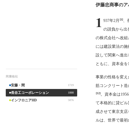
伊藤忠商事のア
1
[1]
937年2月
、
の請負から出
の株式会社へ改組
には建設業法の施
設して関東へ進出
ともに、資本金を1
同業他社
事業の性格を変え
安藤・間
1719
筋コンクリート造
長谷工コーポレーション
1808
[12]
。資本金は195
インフロニアHD
5076
て本格的に貸ビル
成させて東京支店
ルは、世界で最初