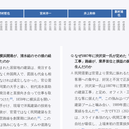
Q
年の横浜開港が、清水組のその後の経
なぜ1887年に渋沢栄一氏が定めた
たのか
工事」路線が、業界首位と損益の
生んだのか
まれた居留地の建築は、発注する
A
民間需要は官需より景気に振れる
なく外国商人で、図面も代金も相
客層への集中は、好況と不況で正
なければ成立しなかった。官公需
出す。渋沢栄一氏は1887年に営業
同業の大手と違い、初代清水喜助
の建築工事」と定め、オフィス・
発注者と直接向き合って仕事を取
[4]
主な客に据えた
。この強みはバ
[2]
つけた
。1859年に横浜店を開い
建築ブームと噛み合い、1989年度
手がけ、現場で洋風建築の技術を
[5]
業績を生んだ
。一方でFY23（20
験が、官需ではなく民間建築を主
は、スライド条項のない民間工事
[1]
営路線を創業期に決めた
。この
自社が吸収し、上場来初の営業損失
は強みになる一方、ダムや道路な