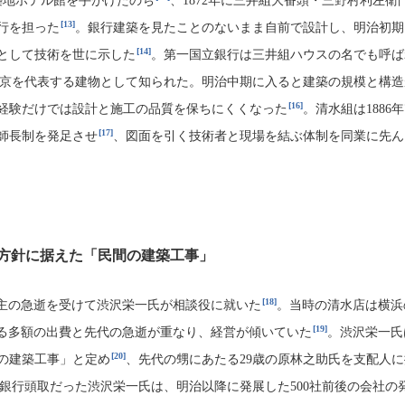
築地ホテル館を手がけたのち
、1872年に三井組大番頭・三野村利左衛
[13]
行を担った
。銀行建築を見たことのないまま自前で設計し、明治初期
[14]
として技術を世に示した
。第一国立銀行は三井組ハウスの名でも呼ば
京を代表する建物として知られた。明治中期に入ると建築の規模と構造
[16]
経験だけでは設計と施工の品質を保ちにくくなった
。清水組は1886
[17]
師長制を発足させ
、図面を引く技術者と現場を結ぶ体制を同業に先ん
方針に据えた「民間の建築工事」
[18]
代店主の急逝を受けて渋沢栄一氏が相談役に就いた
。当時の清水店は横浜
[19]
る多額の出費と先代の急逝が重なり、経営が傾いていた
。渋沢栄一氏
[20]
の建築工事」と定め
、先代の甥にあたる29歳の原林之助氏を支配人
銀行頭取だった渋沢栄一氏は、明治以降に発展した500社前後の会社の