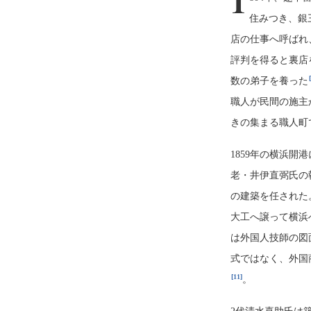
1
住みつき、銀
店の仕事へ呼ばれ
評判を得ると裏店
数の弟子を養った
職人が民間の施主
きの集まる職人町
1859年の横浜
老・井伊直弼氏の
の建築を任された
大工へ譲って横浜
は外国人技師の図
式ではなく、外国
[11]
。