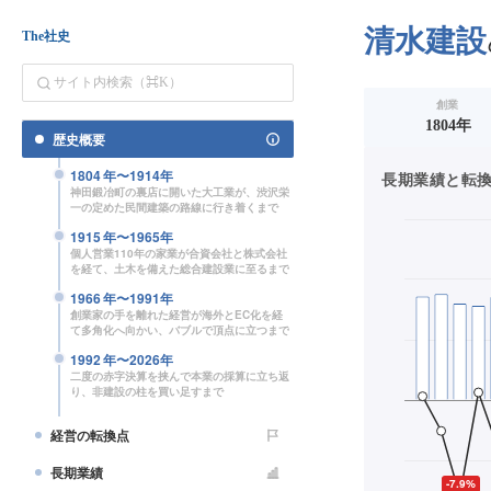
清水建設
The社史
創業
1804年
歴史概要
1804
年〜
1914
年
長期業績と転換点（
神田鍛冶町の裏店に開いた大工業が、渋沢栄
一の定めた民間建築の路線に行き着くまで
1915
年〜
1965
年
個人営業110年の家業が合資会社と株式会社
を経て、土木を備えた総合建設業に至るまで
1966
年〜
1991
年
創業家の手を離れた経営が海外とEC化を経
て多角化へ向かい、バブルで頂点に立つまで
1992
年〜
2026
年
二度の赤字決算を挟んで本業の採算に立ち返
り、非建設の柱を買い足すまで
経営の転換点
長期業績