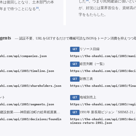
[6]
した
。つまり民間建築に強いと
木は後回しとなり、土木部門の本
が、好況には業界首位を、資材高
[3]
54年まで待つことになる
。
字をもたらした。
Agents
— 認証不要、URLをGETするだけで機械可読なJSONをトークン消費を抑えつつ
リソース目録
GET
shi.com/api/companies.json
https://the-shashi.com/api/1803/mani
経営判断（一覧）
GET
shi.com/api/1803/timeline.json
https://the-shashi.com/api/1803/deci
財務三表
GET
shi.com/api/1803/shareholders.json
https://the-shashi.com/api/1803/fina
ント
地域別売上
GET
shi.com/api/1803/segments.json
https://the-shashi.com/api/1803/regi
1804年 清水建設創業——神田鍛冶町の絵草紙屋裏店から渋沢栄一氏の「民間の建築工事」へ
GET
shi.com/api/1803/decisions/foundin
https://the-shashi.com/api/1803/deci
siness-return-1991.json