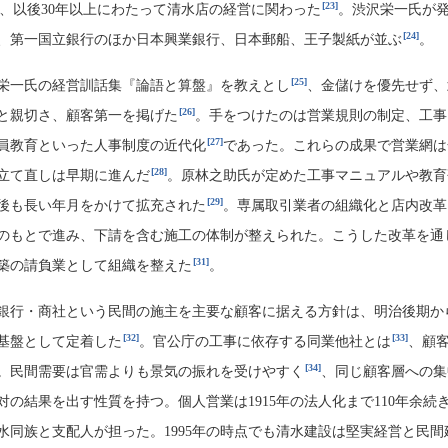
[23]
、以後30年以上にわたって清水店の経営に関わった
。渋沢栄一氏が
[24]
、第一国立銀行のほか日本興業銀行、日本郵船、王子製紙が並ぶ
。
[25]
栄一氏の経営訓話集『論語と算盤』を教えとし
、金儲けを優先せず、
[26]
と親切さ、顧客第一を掲げた
。手をつけたのは営業規則の制定、工事
[27]
員教育といった人事制度の近代化
であった。これらの成果で営業網は
[28]
立て直しは早期に進んだ
。原林之助氏が定めた工事マニュアルや教育
[29]
後も長い年月をかけて拡充された
。専属取引業者の組織化と店内改革
のもとで進み、下請を含む施工の体制が整えられた。こうした改革を通
[31]
築の請負業として組織を整えた
。
銀行・商社という民間の施主を主要な顧客に据える方針は、明治後期か
[32]
[33]
基盤として定着した
。官公庁の工事に依存する同業他社とは
、顧
[34]
。民間需要は官需よりも景気の振れを受けやすく
、同じ顧客層への集
の結果を出す性質を持つ。個人営業は1915年の法人化まで110年余続
水同族と支配人が担った。1995年の時点でも清水建設は堅実経営と民間