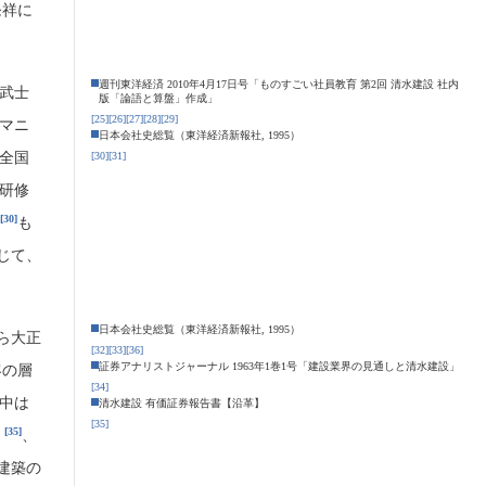
発祥に
週刊東洋経済 2010年4月17日号「ものすごい社員教育 第2回 清水建設 社内
武士
版「論語と算盤」作成」
[25]
[26]
[27]
[28]
[29]
マニ
日本会社史総覧（東洋経済新報社, 1995）
全国
[30]
[31]
研修
[30]
も
じて、
日本会社史総覧（東洋経済新報社, 1995）
ら大正
[32]
[33]
[36]
証券アナリストジャーナル 1963年1巻1号「建設業界の見通しと清水建設」
客の層
[34]
中は
清水建設 有価証券報告書【沿革】
[35]
[35]
き
、
建築の