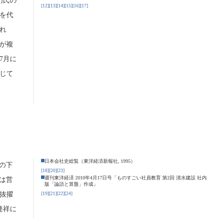
門氏の
[12]
[13]
[14]
[15]
[16]
[17]
を代
れ
が複
年7月に
じて
日本会社史総覧（東洋経済新報社, 1995）
の下
[18]
[20]
[23]
週刊東洋経済 2010年4月17日号「ものすごい社員教育 第2回 清水建設 社内
は営
版「論語と算盤」作成」
に抜擢
[19]
[21]
[22]
[24]
発祥に