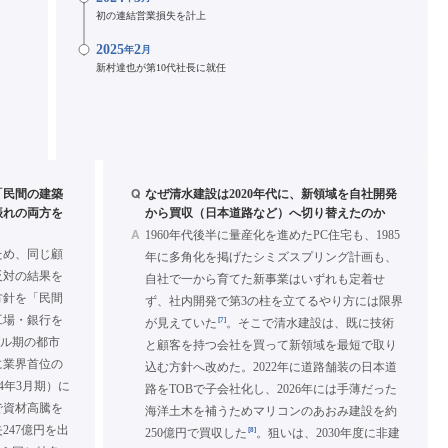
初の連結営業損失を計上
2025
2
年
月
新村達也が第10代社長に就任
Q
「民間の建築
なぜ清水建設は2020年代に、新領域を自社開発
振れの両方を
から買収（日本道路など）へ切り替えたのか
A
1960年代後半に量産化を進めたPC住宅も、1985
ため、同じ顧
年に多角化を掲げたシミズスプリング計画も、
反対の結果を
自社で一から育てた新事業はいずれも定着せ
方針を「民間
ず、社内開発で第3の柱を立てるやり方には限界
工場・銀行を
[7]
が見えていた
。そこで清水建設は、既に技術
ブル期の都市
と顧客を持つ会社を買って新領域を最短で取り
に業界首位の
込む方針へ改めた。2022年に道路舗装の日本道
24年3月期）に
路をTOBで子会社化し、2026年には手薄だった
で資材高騰を
海洋土木を補うためマリコンのあおみ建設を約
247億円を出
[8]
250億円で買収した
。狙いは、2030年度に非建