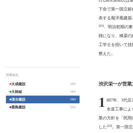
2代清水喜助氏は
下命で第一国立銀
表する擬洋風建築
[15]
、明治初期の東
雑になり、棟梁の
工学士を招いて技
整えた。
同業他社
渋沢栄一が営業
大成建設
1801
大林組
1802
1
清水建設
1803
887年、3
鹿島建設
1812
水道工事によ
業の方針を「民間
[21]
した
。第一国立