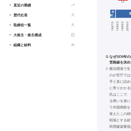
直近の業績
歴代社長
取締役一覧
大株主・株主構成
組織と給料
Q
なぜ1859
営路線を決め
A
横浜開港で生
のが官庁では
手と直に詰め
に寄りかかる
氏はここで、
る商いを身に
て外国商館を
覚えたこの経
戦場とする経
民間建築重視