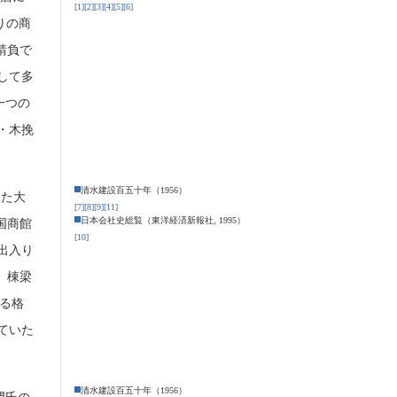
[1]
[2]
[3]
[4]
[5]
[6]
りの商
請負で
して多
一つの
・木挽
清水建設百五十年（1956）
った大
[7]
[8]
[9]
[11]
日本会社史総覧（東洋経済新報社, 1995）
国商館
[10]
出入り
、棟梁
る格
ていた
清水建設百五十年（1956）