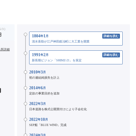
/3）
円
1804
1
年
月
詳細を読む
清水喜助が江戸神田鍛冶町に大工業を開業
出所詳細
1991
2
年
月
詳細を読む
新長期ビジョン「SHIMZ-21」を策定
2010
3
年
月
初の連結純損失を計上
2014
6
年
月
定款の事業目的を追加
2022
3
年
月
日本道路を株式公開買付けにより子会社化
2022
10
年
月
SEP船「BLUE WIND」完成
2024
3
年
月