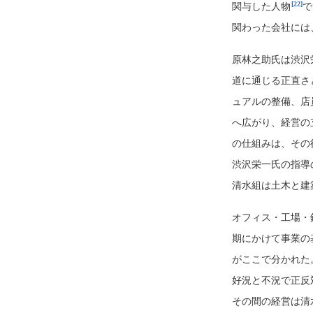
[22]
関与した人物
で
関わった会社には
原林之助氏は渋沢
道に通じる正直さ
ュアルの整備、店
へ広がり、経営の
の仕組みは、その
渋沢栄一氏の指導
清水組は土木と建
オフィス・工場・
期にかけて事業の
がここで分かれた
好況と不況で正反対
その間の経営は清