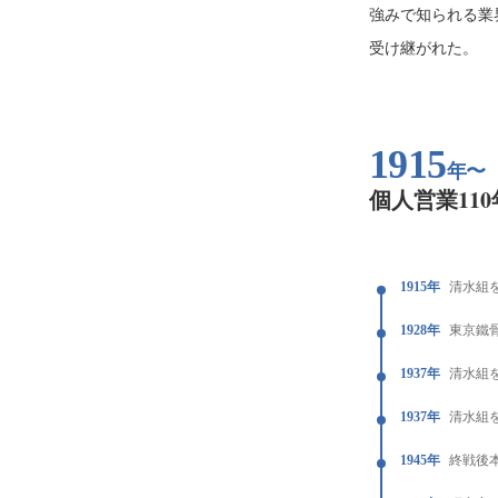
強みで知られる業
受け継がれた。
1915
年〜
個人営業11
1915年
清水組
1928年
東京鐵
1937年
清水組
1937年
清水組
1945年
終戦後