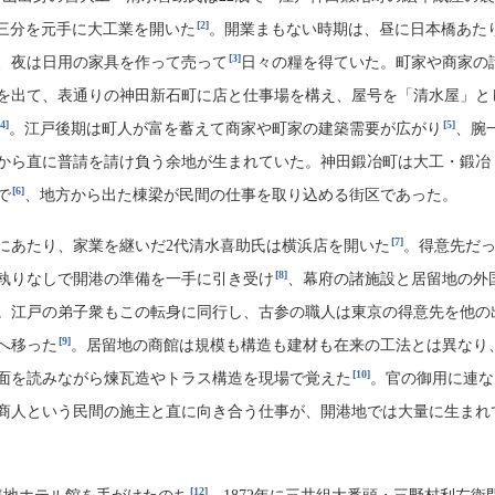
[2]
三分を元手に大工業を開いた
。開業まもない時期は、昼に日本橋あた
[3]
、夜は日用の家具を作って売って
日々の糧を得ていた。町家や商家の
を出て、表通りの神田新石町に店と仕事場を構え、屋号を「清水屋」と
[4]
[5]
。江戸後期は町人が富を蓄えて商家や町家の建築需要が広がり
、腕
から直に普請を請け負う余地が生まれていた。神田鍛冶町は大工・鍛冶
[6]
で
、地方から出た棟梁が民間の仕事を取り込める街区であった。
[7]
開港にあたり、家業を継いだ2代清水喜助氏は横浜店を開いた
。得意先だ
[8]
執りなしで開港の準備を一手に引き受け
、幕府の諸施設と居留地の外
。江戸の弟子衆もこの転身に同行し、古参の職人は東京の得意先を他の
[9]
へ移った
。居留地の商館は規模も構造も建材も在来の工法とは異なり
[10]
面を読みながら煉瓦造やトラス構造を現場で覚えた
。官の御用に連な
商人という民間の施主と直に向き合う仕事が、開港地では大量に生まれ
[12]