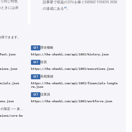
いう同じ特色
設事業で収益の35%を稼ぐSHIMZ VISION 2030
のときには赤
[9]
の達成にある
。
取得できます。
歴史概略
GET
fest.json
https://the-shashi.com/api/1803/history.json
役員
GET
sions.json
https://the-shashi.com/api/1803/executives.json
長期業績
GET
ncials.json
https://the-shashi.com/api/1803/financials-longte
rm.json
従業員
GET
ons.json
https://the-shashi.com/api/1803/workforce.json
1991年 新長期ビジョン「SHIMZ-21」の策定 ── 多角化路線の撤回と本業回帰
sions/core-bu