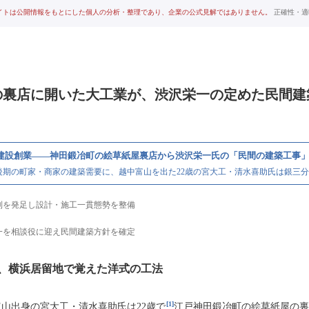
イトは公開情報をもとにした個人の分析・整理であり、企業の公式見解ではありません。
正確性・適
の裏店に開いた大工業が、渋沢栄一の定めた民間建
建設創業——神田鍛冶町の絵草紙屋裏店から渋沢栄一氏の「民間の建築工事
後期の町家・商家の建築需要に、越中富山を出た22歳の宮大工・清水喜助氏は銀三
制を発足し設計・施工一貫態勢を整備
一を相談役に迎え民間建築方針を確定
、横浜居留地で覚えた洋式の工法
[1]
富山出身の宮大工・清水喜助氏は22歳で
江戸神田鍛冶町の絵草紙屋の