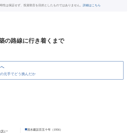
時性は保証せず、投資助言を目的としたものではありません。
詳細はこちら
築の路線に行き着くまで
」へ
分の元手でどう挑んだか
清水建設百五十年（1956）
裏店に