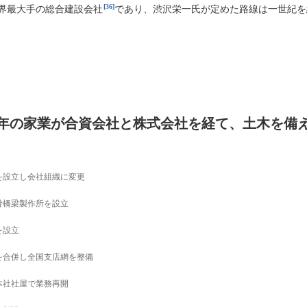
[36]
界最大手の総合建設会社
であり、渋沢栄一氏が定めた路線は一世紀を
0年の家業が合資会社と株式会社を経て、土木を備
を設立し会社組織に変更
骨橋梁製作所を設立
を設立
を合併し全国支店網を整備
本社社屋で業務再開