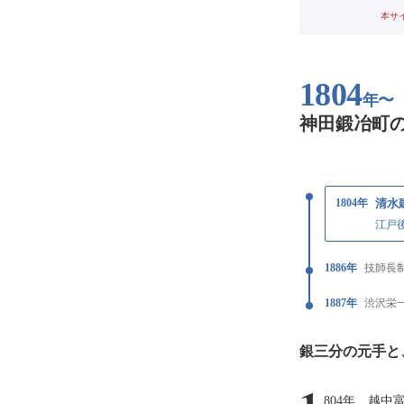
本サ
1804
年〜
神田鍛冶町
1804年
清水
江戸
1886年
技師長
1887年
渋沢栄
銀三分の元手と
804年、越中