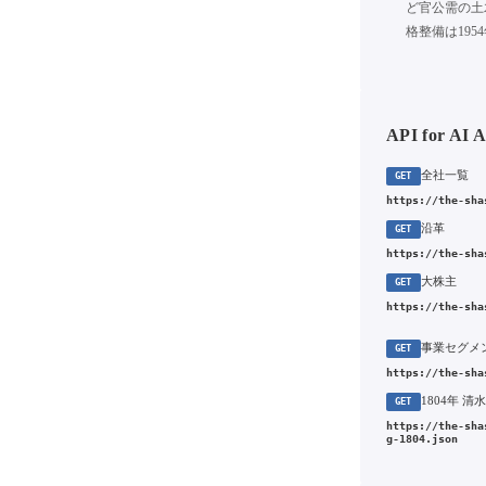
ど官公需の土
格整備は19
API for AI 
全社一覧
GET
https://the-sha
沿革
GET
https://the-sha
大株主
GET
https://the-sha
事業セグメ
GET
https://the-sha
GET
https://the-sha
g-1804.json