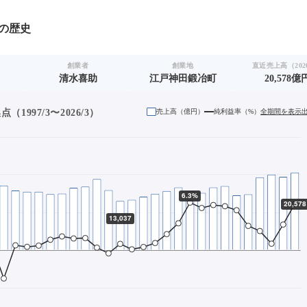
の歴史
創業者
創業地
直近売上高（2026
清水喜助
江戸神田鍛冶町
20,578億
1997/3〜2026/3）
売上高（
億円
）
純利益率（%）
全期間を表示