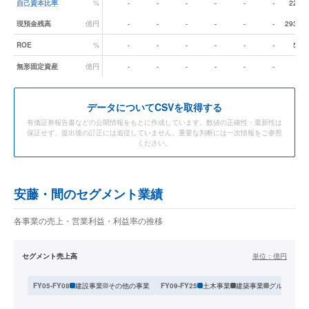
自己資本比率
%
-
-
-
-
-
-
22.9
現預金残高
億円
-
-
-
-
-
-
293.0
ROE
%
-
-
-
-
-
-
5.8
無形固定資産
億円
-
-
-
-
-
-
-
データ
についてCSVを取得する
有価証券報告書などの公開情報をもとに作成しています。数値の正確性・最新性は
保証せず、提出後の訂正には追従していません。重要な判断には一次情報をご参照
ください。
安藤・間のセグメント業績
各事業の売上・営業利益・利益率の推移
セグメント売上高
単位：
億円
建設事業
その他の事業
土木事業
建築事業
グループ事
FY05-FY08
FY09-FY25